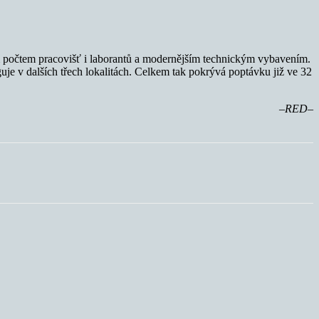
ím počtem pracovišť i laborantů a modernějším technickým vybavením.
uje v dalších třech lokalitách. Celkem tak pokrývá poptávku již ve 32
–RED–