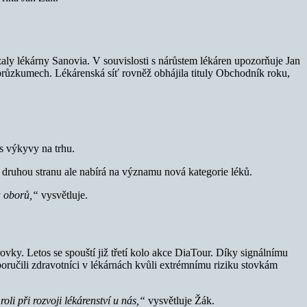
zaly lékárny Sanovia. V souvislosti s nárůstem lékáren upozorňuje Jan
 v průzkumech. Lékárenská síť rovněž obhájila tituly Obchodník roku,
es výkyvy na trhu.
 druhou stranu ale nabírá na významu nová kategorie léků.
 a oborů,“
vysvětluje.
ovky. Letos se spouští již třetí kolo akce DiaTour. Díky signálnímu
poručili zdravotníci v lékárnách kvůli extrémnímu riziku stovkám
oli při rozvoji lékárenství u nás,“
vysvětluje Žák.