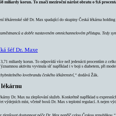
68 miliardy korun. To značí meziroční nárůst obratu o 9,6 procent
í lékárenské sítě Dr. Max spadající do skupiny Česká lékárna holding [
h zaměstnanců a dobře nastaveném omnichannelovém přístupu. Tedy syn
íká šéf Dr. Maxe
3,71 miliardy korun. To odpovídá více než jedenácti procentům z celkové
namnou aktivitu vyvinula síť například i v boji s diabetem, při moderni
chybnitelného lovebrandu českého lékárenství,“
dodává Žák.
. lékárnu
árny Dr. Max na zlepšování služeb. Konkrétně například u expresních 
et výdejních míst, včetně boxů Dr. Max s teplotní regulací. A nejen výd
le zlepšovat dostupnost péče Dr. Max napříč celou Českou republikou,“