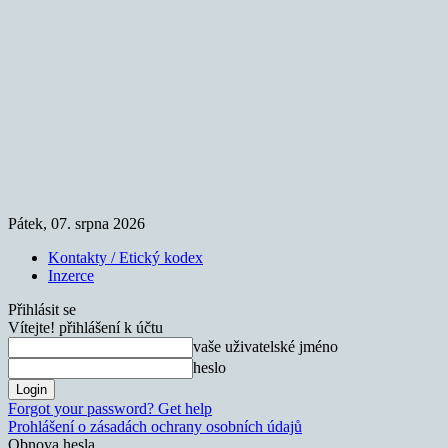
Pátek, 07. srpna 2026
Kontakty / Etický kodex
Inzerce
Přihlásit se
Vítejte! přihlášení k účtu
vaše uživatelské jméno
heslo
Forgot your password? Get help
Prohlášení o zásadách ochrany osobních údajů
Obnova hesla