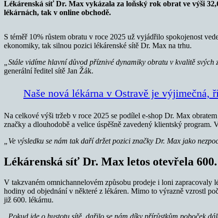
Lékárenská síť Dr. Max vykázala za loňský rok obrat ve výši 32,
lékárnách, tak v online obchodě.
S téměř 10% růstem obratu v roce 2025 už vyjádřilo spokojenost veden
ekonomiky, tak silnou pozici lékárenské sítě Dr. Max na trhu.
„Stále vidíme hlavní důvod příznivé dynamiky obratu v kvalitě svýc
generální ředitel sítě Jan Žák.
Naše nová lékárna v Ostravě je výjimečná, ř
Na celkové výši tržeb v roce 2025 se podílel e-shop Dr. Max obratem 
značky a dlouhodobě a velice úspěšně zavedený klientský program. Výz
„Ve výsledku se nám tak daří držet pozici značky Dr. Max jako nezpo
Lékárenská síť Dr. Max letos otevřela 600
V takzvaném omnichannelovém způsobu prodeje i loni zapracovaly lék
hodiny od objednání v některé z lékáren. Mimo to výrazně vzrostl poč
již 600. lékárnu.
„Pokud jde o hustotu sítě, dařilo se nám díky přírůstkům poboček dá