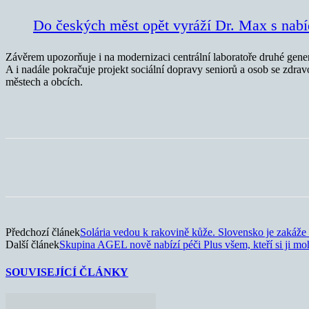
Do českých měst opět vyráží Dr. Max s nab
Závěrem upozorňuje i na modernizaci centrální laboratoře druhé gene
A i nadále pokračuje projekt sociální dopravy seniorů a osob se zdra
městech a obcích.
Sdílet
Předchozí článek
Solária vedou k rakovině kůže. Slovensko je zakáže 
Další článek
Skupina AGEL nově nabízí péči Plus všem, kteří si ji mo
SOUVISEJÍCÍ ČLÁNKY