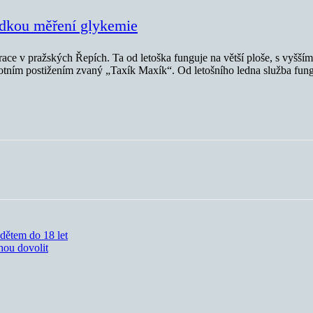
ídkou měření glykemie
race v pražských Řepích. Ta od letoška funguje na větší ploše, s vyšš
votním postižením zvaný „Taxík Maxík“. Od letošního ledna služba fung
dětem do 18 let
hou dovolit