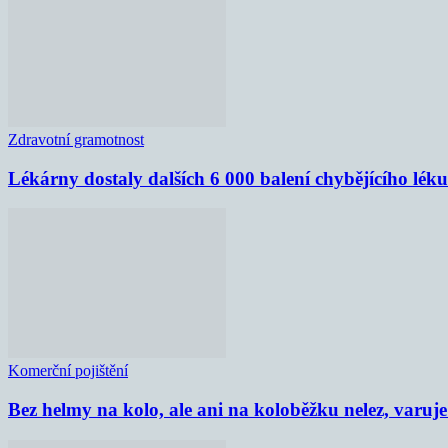
Zdravotní gramotnost
Lékárny dostaly dalších 6 000 balení chybějícího lék
Komerční pojištění
Bez helmy na kolo, ale ani na koloběžku nelez, varu