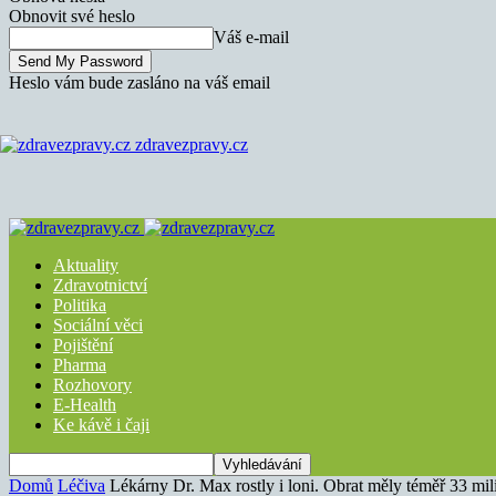
Obnovit své heslo
Váš e-mail
Heslo vám bude zasláno na váš email
zdravezpravy.cz
Aktuality
Zdravotnictví
Politika
Sociální věci
Pojištění
Pharma
Rozhovory
E-Health
Ke kávě i čaji
Domů
Léčiva
Lékárny Dr. Max rostly i loni. Obrat měly téměř 33 mil