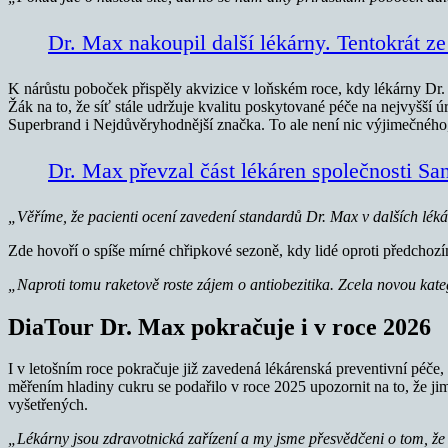
Dr. Max nakoupil další lékárny. Tentokrát z
K nárůstu poboček přispěly akvizice v loňském roce, kdy lékárny Dr. 
Žák na to, že síť stále udržuje kvalitu poskytované péče na nejvyšší 
Superbrand i Nejdůvěryhodnější značka. To ale není nic výjimečného, 
Dr. Max převzal část lékáren společnosti Sa
„Věříme, že pacienti ocení zavedení standardů Dr. Max v dalších lé
Zde hovoří o spíše mírné chřipkové sezoně, kdy lidé oproti předchoz
„Naproti tomu raketově roste zájem o antiobezitika. Zcela novou katego
DiaTour Dr. Max pokračuje i v roce 2026
I v letošním roce pokračuje již zavedená lékárenská preventivní péče,
měřením hladiny cukru se podařilo v roce 2025 upozornit na to, že jim
vyšetřených.
„Lékárny jsou zdravotnická zařízení a my jsme přesvědčeni o tom, že prá