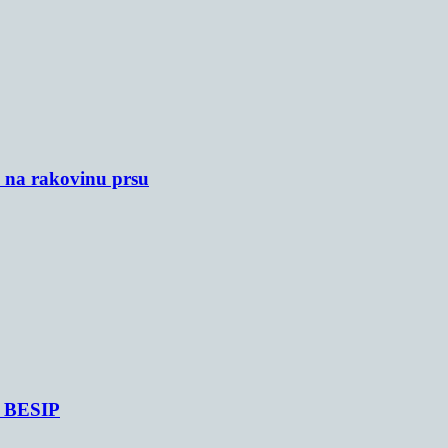
u na rakovinu prsu
je BESIP