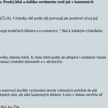
a. Prodej léků a dalšího sortimentu rostl jak v kamenných
ČLH]. Výsledky sítě podle něj potvrzují jak pozitivní vývoj její
ergii tradičních lékáren a e-commerce,“
říká k loňským výsledkům
ho objemu tržeb. K růstu tržeb podle ale přispívá i sortiment vlastní
zaci centrální laboratoře a v akvizicích.
rezervací docílily vychystání stovek vybraných položek do půl
ejních míst, ale také kamenných lékáren. Letos v dubnu otevřela síť
říká Jan Žák.