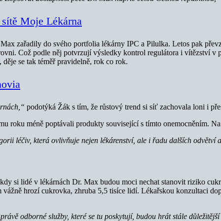
e sítě Moje Lékárna
Max zařadily do svého portfolia lékárny IPC a Pilulka. Letos pak přev
úrovni. Což podle něj potvrzují výsledky kontrol regulátora i vítězství
děje se tak téměř pravidelně, rok co rok.
novia
kárnách,“
podotýká Žák s tím, že růstový trend si síť zachovala loni i př
ímu roku méně poptávali produkty související s tímto onemocněním. Na
rii léčiv, která ovlivňuje nejen lékárenství, ale i řadu dalších odvětví
 kdy si lidé v lékárnách Dr. Max budou moci nechat stanovit riziko cukr
 vážně hrozí cukrovka, zhruba 5,5 tisíce lidí. Lékařskou konzultaci do
vě odborné služby, které se tu poskytují, budou hrát stále důležitější r