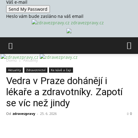
Váš e-mail
Heslo vám bude zasláno na váš email
zdravezpravy.cz
Domů
Aktuality
Aktuality
Zdravotnictví
Ke kávě a čaji
Vedra v Praze dohánějí i
lékaře a zdravotníky. Zapotí
se víc než jindy
Od
zdravezpravy
-
25. 6. 2026
0