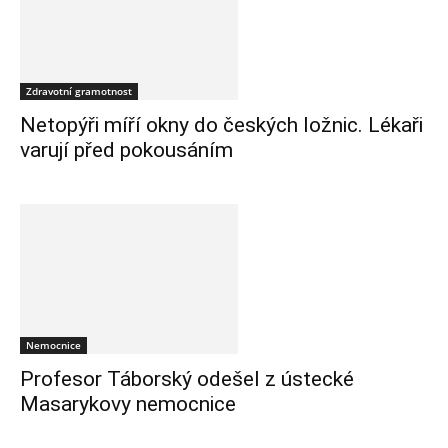
Zdravotní gramotnost
Netopýři míří okny do českých ložnic. Lékaři
varují před pokousáním
Nemocnice
Profesor Táborský odešel z ústecké
Masarykovy nemocnice