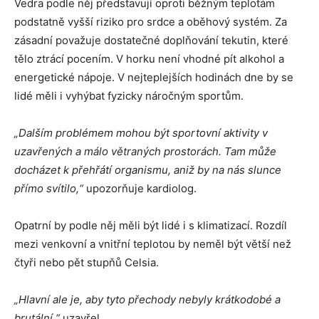
Vedra podle něj představují oproti běžným teplotám
podstatně vyšší riziko pro srdce a oběhový systém. Za
zásadní považuje dostatečné doplňování tekutin, které
tělo ztrácí pocením. V horku není vhodné pít alkohol a
energetické nápoje. V nejteplejších hodinách dne by se
lidé měli i vyhýbat fyzicky náročným sportům.
„Dalším problémem mohou být sportovní aktivity v
uzavřených a málo větraných prostorách. Tam může
docházet k přehřátí organismu, aniž by na nás slunce
přímo svítilo,“
upozorňuje kardiolog.
Opatrní by podle něj měli být lidé i s klimatizací. Rozdíl
mezi venkovní a vnitřní teplotou by neměl být větší než
čtyři nebo pět stupňů Celsia.
„Hlavní ale je, aby tyto přechody nebyly krátkodobé a
brutální,“
uzavřel.