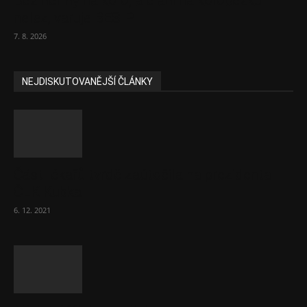
Bez helmy na kolo, ale ani na koloběžku
nelez, varuje BESIP
7. 8. 2026
NEJDISKUTOVANĚJŠÍ ČLÁNKY
Část lékařů tvrdě zaútočila na prezidenta
ČLK Kubka
6. 12. 2021