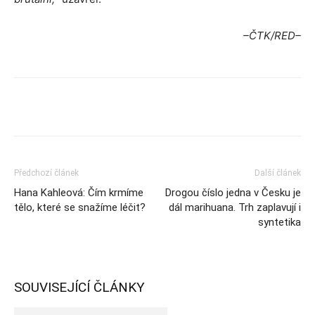
–ČTK/RED–
Předchozí článek
Další článek
Hana Kahleová: Čím krmíme
Drogou číslo jedna v Česku je
tělo, které se snažíme léčit?
dál marihuana. Trh zaplavují i
syntetika
SOUVISEJÍCÍ ČLÁNKY