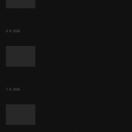
Komentář: Kdyby byl steak lékem,
Američané jsou zdraví jako řípa
8. 8. 2026
Lékárny dostaly dalších 6 000 balení
chybějícího léku na rakovinu prsu
7. 8. 2026