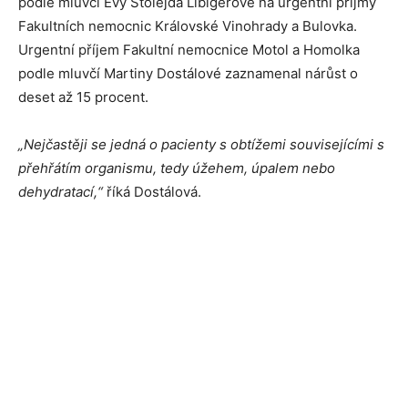
podle mluvčí Evy Stolejda Libigerové na urgentní příjmy
Fakultních nemocnic Královské Vinohrady a Bulovka.
Urgentní příjem Fakultní nemocnice Motol a Homolka
podle mluvčí Martiny Dostálové zaznamenal nárůst o
deset až 15 procent.
„Nejčastěji se jedná o pacienty s obtížemi souvisejícími s
přehřátím organismu, tedy úžehem, úpalem nebo
dehydratací,“
říká Dostálová.