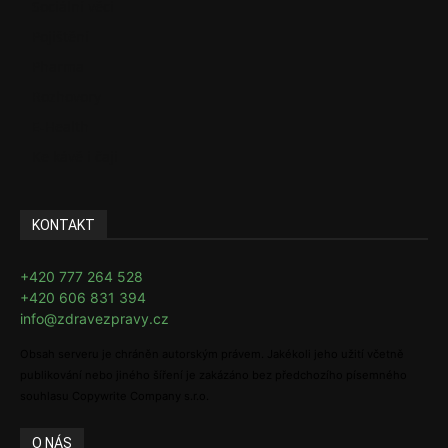
Sociální věci
Pojištění
Pharma
Rozhovory
E-Health
Ke kávě i čaji
KONTAKT
+420 777 264 528
+420 606 831 394
info@zdravezpravy.cz
Obsah serveru je chráněn autorským právem. Jakékoli jeho užití včetně
publikování nebo jiného šíření je zakázáno bez předchozího písemného
souhlasu Copywrite Company s.r.o.
O NÁS