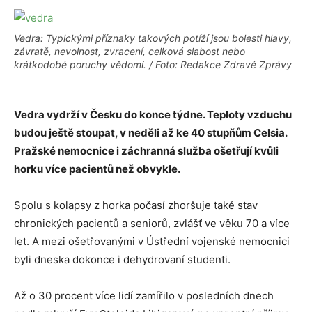
Vedra: Typickými příznaky takových potíží jsou bolesti hlavy,
závratě, nevolnost, zvracení, celková slabost nebo
krátkodobé poruchy vědomí. / Foto: Redakce Zdravé Zprávy
Vedra vydrží v Česku do konce týdne. Teploty vzduchu
budou ještě stoupat, v neděli až ke 40 stupňům Celsia.
Pražské nemocnice i záchranná služba ošetřují kvůli
horku více pacientů než obvykle.
Spolu s kolapsy z horka počasí zhoršuje také stav
chronických pacientů a seniorů, zvlášť ve věku 70 a více
let. A mezi ošetřovanými v Ústřední vojenské nemocnici
byli dneska dokonce i dehydrovaní studenti.
Až o 30 procent více lidí zamířilo v posledních dnech