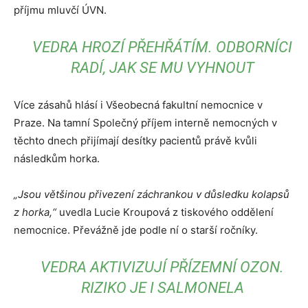
příjmu mluvčí ÚVN.
VEDRA HROZÍ PŘEHŘÁTÍM. ODBORNÍCI
RADÍ, JAK SE MU VYHNOUT
Více zásahů hlásí i Všeobecná fakultní nemocnice v
Praze. Na tamní Společný příjem interně nemocných v
těchto dnech přijímají desítky pacientů právě kvůli
následkům horka.
„Jsou většinou přivezení záchrankou v důsledku kolapsů
z horka,“
uvedla Lucie Kroupová z tiskového oddělení
nemocnice. Převážně jde podle ní o starší ročníky.
VEDRA AKTIVIZUJÍ PŘÍZEMNÍ OZON.
RIZIKO JE I SALMONELA