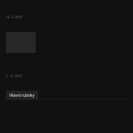
Ministr Válek ocenil domov pro seniory za
70 000 měsíčně
10. 3. 2023
To, co se stalo ve stomatologii, je šílená
ostuda, říká Milan...
5. 12. 2022
Hlavní rubriky
Aktuality
Zdravotnictví
Politika