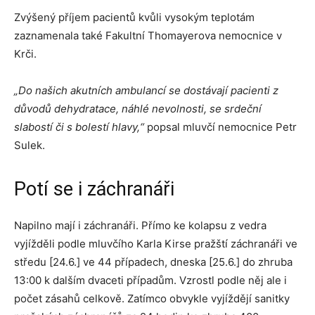
Zvýšený příjem pacientů kvůli vysokým teplotám
zaznamenala také Fakultní Thomayerova nemocnice v
Krči.
„Do našich akutních ambulancí se dostávají pacienti z
důvodů dehydratace, náhlé nevolnosti, se srdeční
slabostí či s bolestí hlavy,“
popsal mluvčí nemocnice Petr
Sulek.
Potí se i záchranáři
Napilno mají i záchranáři. Přímo ke kolapsu z vedra
vyjížděli podle mluvčího Karla Kirse pražští záchranáři ve
středu [24.6.] ve 44 případech, dneska [25.6.] do zhruba
13:00 k dalším dvaceti případům. Vzrostl podle něj ale i
počet zásahů celkově. Zatímco obvykle vyjíždějí sanitky