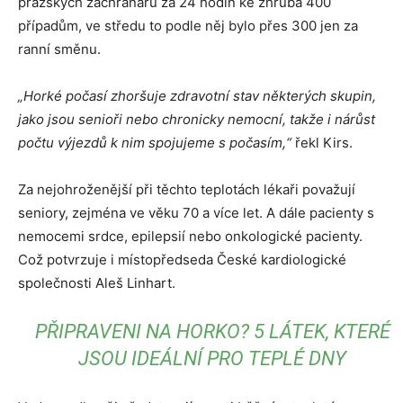
pražských záchranářů za 24 hodin ke zhruba 400
případům, ve středu to podle něj bylo přes 300 jen za
ranní směnu.
„Horké počasí zhoršuje zdravotní stav některých skupin,
jako jsou senioři nebo chronicky nemocní, takže i nárůst
počtu výjezdů k nim spojujeme s počasím,“
řekl Kirs.
Za nejohroženější při těchto teplotách lékaři považují
seniory, zejména ve věku 70 a více let. A dále pacienty s
nemocemi srdce, epilepsií nebo onkologické pacienty.
Což potvrzuje i místopředseda České kardiologické
společnosti Aleš Linhart.
PŘIPRAVENI NA HORKO? 5 LÁTEK, KTERÉ
JSOU IDEÁLNÍ PRO TEPLÉ DNY