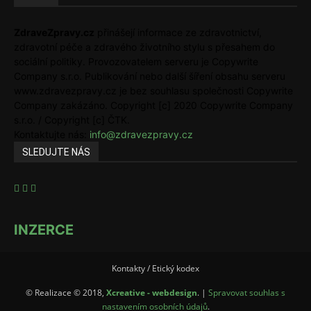
ZdraveZpravy.cz
přinášejí informace ze zdravotnictví,
zdravotní péče a zdravého životního stylu s přesahem do
sociální politiky. Provozovatelem serveru je Copywrite
Company s.r.o. Publikování nebo další šíření obsahu serveru
www.zdravezpravy.cz je bez souhlasu společnosti Copywrite
Company zakázáno. Copyright [c] 2020 Copywrite Company
s.r.o. / Copyright [c] ČTK.
Kontaktujte nás:
info@zdravezpravy.cz
SLEDUJTE NÁS
INZERCE
Kontakty / Etický kodex
© Realizace © 2018,
Xcreative - webdesign
. |
Spravovat souhlas s
nastavením osobních údajů
.