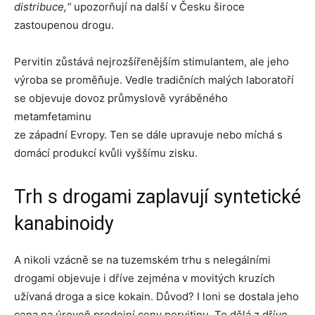
distribuce,“
upozorňují na další v Česku široce
zastoupenou drogu.
Pervitin zůstává nejrozšířenějším stimulantem, ale jeho
výroba se proměňuje. Vedle tradičních malých laboratoří
se objevuje dovoz průmyslově vyráběného
metamfetaminu
ze západní Evropy. Ten se dále upravuje nebo míchá s
domácí produkcí kvůli vyššímu zisku.
Trh s drogami zaplavují syntetické
kanabinoidy
A nikoli vzácně se na tuzemském trhu s nelegálními
drogami objevuje i dříve zejména v movitých kruzích
užívaná droga a sice kokain. Důvod? I loni se dostala jeho
cena na úroveň prodejní ceny pervitinu. To dělá z dříve