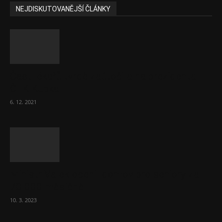
NEJDISKUTOVANĚJŠÍ ČLÁNKY
Část lékařů tvrdě zaútočila na prezidenta
ČLK Kubka
6. 12. 2021
Ministr Válek ocenil domov pro seniory za
70 000 měsíčně
10. 3. 2023