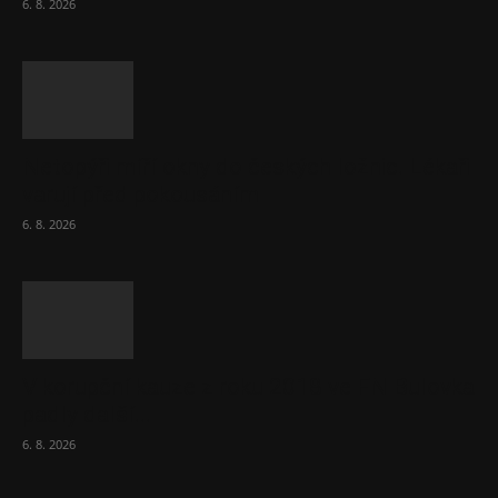
6. 8. 2026
Netopýři míří okny do českých ložnic. Lékaři
varují před pokousáním
6. 8. 2026
V korupční kauze z roku 2018 ve FN Bulovka
padly další...
6. 8. 2026