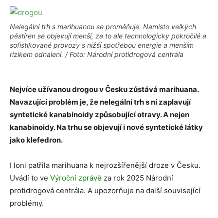
Nelegální trh s marihuanou se proměňuje. Namísto velkých
pěstíren se objevují menší, za to ale technologicky pokročilé a
sofistikované provozy s nižší spotřebou energie a menším
rizikem odhalení. / Foto: Národní protidrogová centrála
Nejvíce užívanou drogou v Česku zůstává marihuana.
Navazující problém je, že nelegální trh s ní zaplavují
syntetické kanabinoidy způsobující otravy. A nejen
kanabinoidy. Na trhu se objevují i nové syntetické látky
jako klefedron.
I loni patřila marihuana k nejrozšířenější droze v Česku.
Uvádí to ve
Výroční zprávě
za rok 2025 Národní
protidrogová centrála. A upozorňuje na další související
problémy.