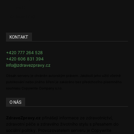
E-Health
Ke kávě i čaji
KONTAKT
+420 777 264 528
+420 606 831 394
info@zdravezpravy.cz
Obsah serveru je chráněn autorským právem. Jakékoli jeho užití včetně
publikování nebo jiného šíření je zakázáno bez předchozího písemného
souhlasu Copywrite Company s.r.o.
O NÁS
ZdraveZpravy.cz
přinášejí informace ze zdravotnictví,
zdravotní péče a zdravého životního stylu s přesahem do
sociální politiky. Provozovatelem serveru je Copywrite