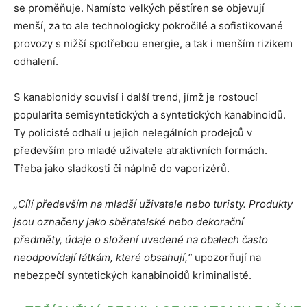
se proměňuje. Namísto velkých pěstíren se objevují
menší, za to ale technologicky pokročilé a sofistikované
provozy s nižší spotřebou energie, a tak i menším rizikem
odhalení.
S kanabionidy souvisí i další trend, jímž je rostoucí
popularita semisyntetických a syntetických kanabinoidů.
Ty policisté odhalí u jejich nelegálních prodejců v
především pro mladé uživatele atraktivních formách.
Třeba jako sladkosti či náplně do vaporizérů.
„Cílí především na mladší uživatele nebo turisty. Produkty
jsou označeny jako sběratelské nebo dekorační
předměty, údaje o složení uvedené na obalech často
neodpovídají látkám, které obsahují,“
upozorňují na
nebezpečí syntetických kanabinoidů kriminalisté.