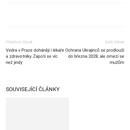
Předchozí článek
Další článek
Vedra v Praze dohánějí i lékaře
Ochrana Ukrajinců se prodlouží
a zdravotníky. Zapotí se víc
do března 2028, ale omezí se
než jindy
mužům
SOUVISEJÍCÍ ČLÁNKY