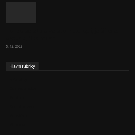
To, co se stalo ve stomatologii, je šílená
ostuda, říká Milan...
5. 12. 2022
Hlavní rubriky
Aktuality
Zdravotnictví
Politika
Sociální věci
Pojištění
Pharma
Rozhovory