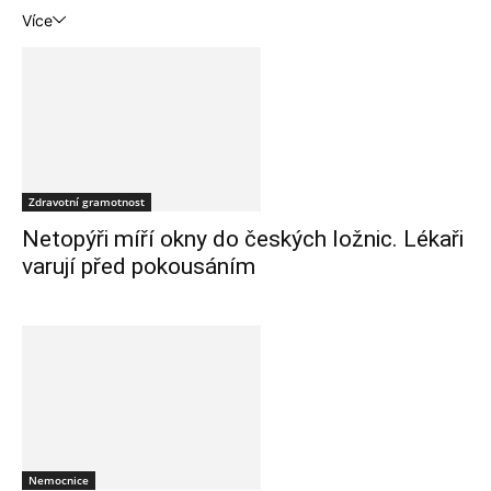
Více
Zdravotní gramotnost
Netopýři míří okny do českých ložnic. Lékaři
varují před pokousáním
Nemocnice