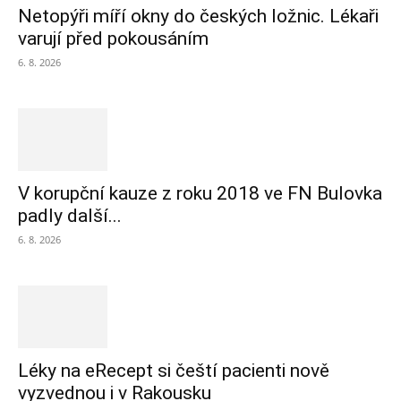
Netopýři míří okny do českých ložnic. Lékaři
varují před pokousáním
6. 8. 2026
V korupční kauze z roku 2018 ve FN Bulovka
padly další...
6. 8. 2026
Léky na eRecept si čeští pacienti nově
vyzvednou i v Rakousku