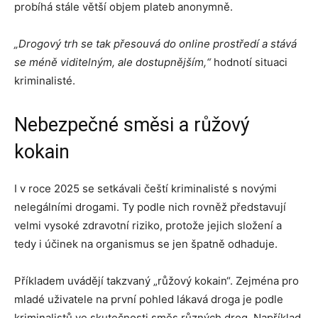
probíhá stále větší objem plateb anonymně.
„Drogový trh se tak přesouvá do online prostředí a stává
se méně viditelným, ale dostupnějším,“
hodnotí situaci
kriminalisté.
Nebezpečné směsi a růžový
kokain
I v roce 2025 se setkávali čeští kriminalisté s novými
nelegálními drogami. Ty podle nich rovněž představují
velmi vysoké zdravotní riziko, protože jejich složení a
tedy i účinek na organismus se jen špatně odhaduje.
Příkladem uvádějí takzvaný „růžový kokain“. Zejména pro
mladé uživatele na první pohled lákavá droga je podle
kriminalistů ve skutečnosti směs různých drog. Například