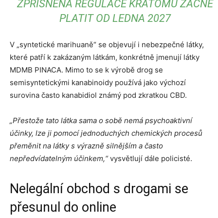
ZPŘÍSNĚNÁ REGULACE KRATOMU ZAČNE
PLATIT OD LEDNA 2027
V „syntetické marihuaně“ se objevují i nebezpečné látky,
které patří k zakázaným látkám, konkrétně jmenují látky
MDMB PINACA. Mimo to se k výrobě drog se
semisyntetickými kanabinoidy používá jako výchozí
surovina často kanabidiol známý pod zkratkou CBD.
„Přestože tato látka sama o sobě nemá psychoaktivní
účinky, lze ji pomocí jednoduchých chemických procesů
přeměnit na látky s výrazně silnějším a často
nepředvídatelným účinkem,“
vysvětlují dále policisté.
Nelegální obchod s drogami se
přesunul do online