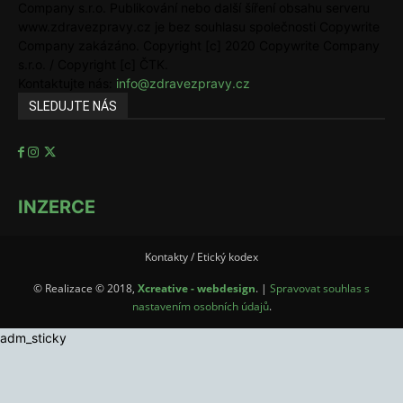
Company s.r.o. Publikování nebo další šíření obsahu serveru
www.zdravezpravy.cz je bez souhlasu společnosti Copywrite
Company zakázáno. Copyright [c] 2020 Copywrite Company
s.r.o. / Copyright [c] ČTK.
Kontaktujte nás:
info@zdravezpravy.cz
SLEDUJTE NÁS
INZERCE
Kontakty / Etický kodex
© Realizace © 2018,
Xcreative - webdesign
. |
Spravovat souhlas s
nastavením osobních údajů
.
adm_sticky