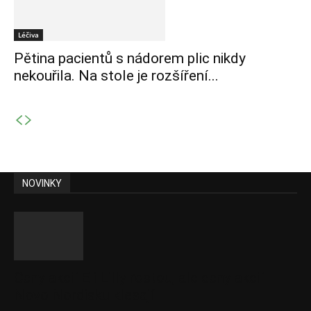
Léčiva
Pětina pacientů s nádorem plic nikdy
nekouřila. Na stole je rozšíření...
NOVINKY
Ceny akcií Eli Lilly rostou, ale ceny akcií
Novo Nordisku klesají