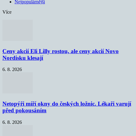
Nejpopulárnější
Více
Ceny akcií Eli Lilly rostou, ale ceny akcií Novo
Nordisku klesají
6. 8. 2026
Netopýři míří okny do českých ložnic. Lékaři varují
před pokousáním
6. 8. 2026