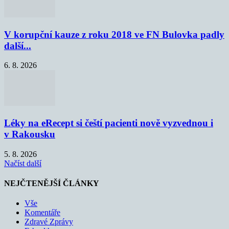
V korupční kauze z roku 2018 ve FN Bulovka padly
další...
6. 8. 2026
Léky na eRecept si čeští pacienti nově vyzvednou i
v Rakousku
5. 8. 2026
Načíst další
NEJČTENĚJŠÍ ČLÁNKY
Vše
Komentáře
Zdravé Zprávy