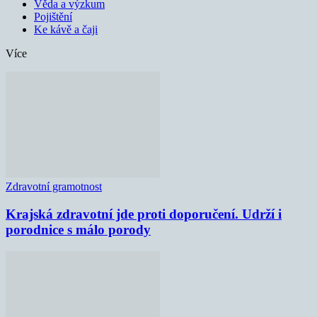
Věda a výzkum
Pojištění
Ke kávě a čaji
Více
Zdravotní gramotnost
Krajská zdravotní jde proti doporučení. Udrží i
porodnice s málo porody