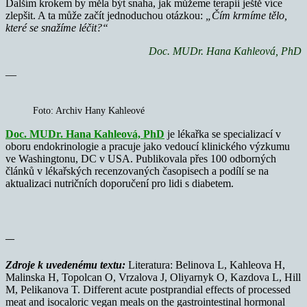
Dalším krokem by měla být snaha, jak můžeme terapii ještě více
zlepšit. A ta může začít jednoduchou otázkou:
„Čím krmíme tělo,
které se snažíme léčit?“
Doc. MUDr. Hana Kahleová, PhD
—
Foto: Archiv Hany Kahleové
Doc. MUDr. Hana Kahleová, PhD
je lékařka se specializací v
oboru endokrinologie a pracuje jako vedoucí klinického výzkumu
ve Washingtonu, DC v USA. Publikovala přes 100 odborných
článků v lékařských recenzovaných časopisech a podílí se na
aktualizaci nutričních doporučení pro lidi s diabetem.
—
Zdroje k uvedenému textu:
Literatura: Belinova L, Kahleova H,
Malinska H, ​​​​Topolcan O, Vrzalova J, Oliyarnyk O, Kazdova L, Hill
M, Pelikanova T. Different acute postprandial effects of processed
meat and isocaloric vegan meals on the gastrointestinal hormonal