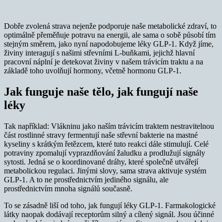
Dobře zvolená strava nejenže podporuje naše metabolické zdraví, to
optimálně přeměňuje potravu na energii, ale sama o sobě působí tím
stejným směrem, jako nyní napodobujeme léky GLP-1. Když jíme,
živiny interagují s našimi střevními L-buňkami, jejichž hlavní
pracovní náplní je detekovat živiny v našem trávicím traktu a na
základě toho uvolňují hormony, včetně hormonu GLP-1.
Jak funguje naše tělo, jak fungují naše
léky
Tak například: Vlákninu jako naším trávicím traktem nestravitelnou
část rostlinné stravy fermentují naše střevní bakterie na mastné
kyseliny s krátkým řetězcem, které tuto reakci dále stimulují. Celé
potraviny zpomalují vyprazdňování žaludku a prodlužují signály
sytosti. Jedná se o koordinované dráhy, které společně utvářejí
metabolickou regulaci. Jinými slovy, sama strava aktivuje systém
GLP-1. A to ne prostřednictvím jediného signálu, ale
prostřednictvím mnoha signálů současně.
To se zásadně liší od toho, jak fungují léky GLP-1. Farmakologické
látky naopak dodávají receptorům silný a cílený signál. Jsou účinné