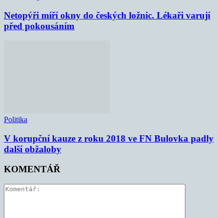
Netopýři míří okny do českých ložnic. Lékaři varují
před pokousáním
Politika
V korupční kauze z roku 2018 ve FN Bulovka padly
další obžaloby
KOMENTÁŘ