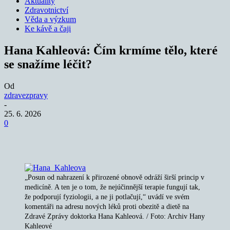
Aktuality
Zdravotnictví
Věda a výzkum
Ke kávě a čaji
Hana Kahleová: Čím krmíme tělo, které
se snažíme léčit?
Od
zdravezpravy
-
25. 6. 2026
0
„Posun od nahrazení k přirozené obnově odráží širší princip v
medicíně. A ten je o tom, že nejúčinnější terapie fungují tak,
že podporují fyziologii, a ne ji potlačují,“ uvádí ve svém
komentáři na adresu nových léků proti obezitě a dietě na
Zdravé Zprávy doktorka Hana Kahleová. / Foto: Archiv Hany
Kahleové