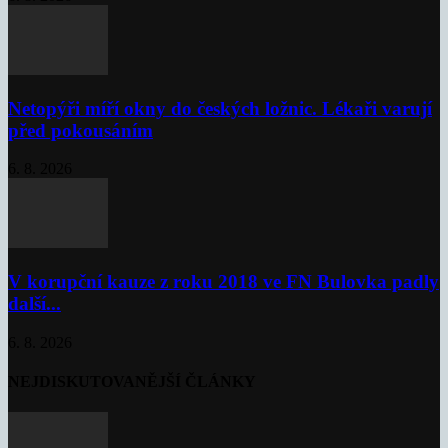
Netopýři míří okny do českých ložnic. Lékaři varují
před pokousáním
6. 8. 2026
V korupční kauze z roku 2018 ve FN Bulovka padly
další...
6. 8. 2026
NEJDISKUTOVANĚJŠÍ ČLÁNKY