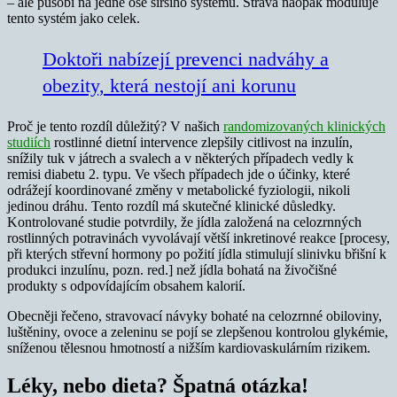
– ale působí na jedné ose širšího systému. Strava naopak moduluje
tento systém jako celek.
Doktoři nabízejí prevenci nadváhy a
obezity, která nestojí ani korunu
Proč je tento rozdíl důležitý? V našich
randomizovaných klinických
studiích
rostlinné dietní intervence zlepšily citlivost na inzulín,
snížily tuk v játrech a svalech a v některých případech vedly k
remisi diabetu 2. typu. Ve všech případech jde o účinky, které
odrážejí koordinované změny v metabolické fyziologii, nikoli
jedinou dráhu. Tento rozdíl má skutečné klinické důsledky.
Kontrolované studie potvrdily, že jídla založená na celozrnných
rostlinných potravinách vyvolávají větší inkretinové reakce [procesy,
při kterých střevní hormony po požití jídla stimulují slinivku břišní k
produkci inzulínu, pozn. red.] než jídla bohatá na živočišné
produkty s odpovídajícím obsahem kalorií.
Obecněji řečeno, stravovací návyky bohaté na celozrnné obiloviny,
luštěniny, ovoce a zeleninu se pojí se zlepšenou kontrolou glykémie,
sníženou tělesnou hmotností a nižším kardiovaskulárním rizikem.
Léky, nebo dieta? Špatná otázka!