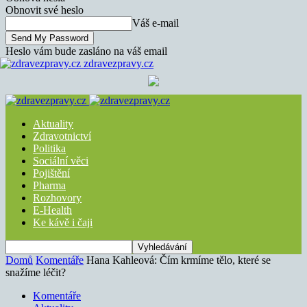
Obnovit své heslo
Váš e-mail
Heslo vám bude zasláno na váš email
zdravezpravy.cz
Aktuality
Zdravotnictví
Politika
Sociální věci
Pojištění
Pharma
Rozhovory
E-Health
Ke kávě i čaji
Domů
Komentáře
Hana Kahleová: Čím krmíme tělo, které se
snažíme léčit?
Komentáře