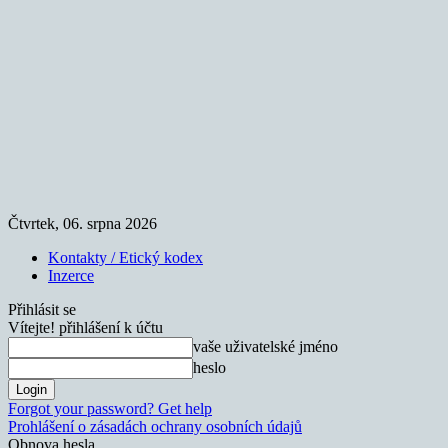
Čtvrtek, 06. srpna 2026
Kontakty / Etický kodex
Inzerce
Přihlásit se
Vítejte! přihlášení k účtu
vaše uživatelské jméno
heslo
Forgot your password? Get help
Prohlášení o zásadách ochrany osobních údajů
Obnova hesla