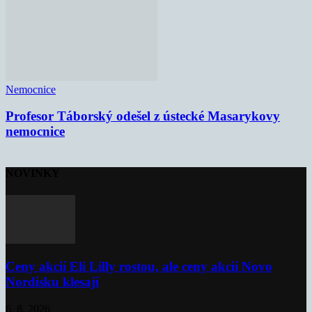
Nemocnice
Profesor Táborský odešel z ústecké Masarykovy
nemocnice
NOVINKY
Ceny akcií Eli Lilly rostou, ale ceny akcií Novo
Nordisku klesají
6. 8. 2026