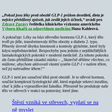
„Pokud jsou léky proti obezitě GLP-1 průlom desetiletí, dieta je
nejvíce přehlížený způsob, jak zesílit jejich účinek,“
uvádí pro
Zdravé Zprávy
ředitelka klinického výzkumu amerického
Výboru lékařů za odpovědnou medicínu
Hana Kahleová.
A pokračuje: Léky na bázi střevního hormonu GLP-1, který tělo
tvoří po jídle, transformovaly léčbu obezity a diabetu 2. typu.
Přinesly úrovně úbytku hmotnosti a kontroly glykémie, které byly
kdysi nepředstavitelné. Bezpochyby jsou jedním z nejdůležitějších
farmakologických pokroků v moderní medicíně. Za tohoto pokroku
ale často přehlížíme zásadní otázku –
„Skutečně děláme všechno, co
můžeme, abychom aktivovali vlastní systém GLP-1 v našem tělem,
než jej nahradíme lékem?“
GLP-1 není jen označení léků proti obezitě. Je to střevní hormon,
součást komplexní fyziologické sítě, která reguluje sekreci inzulínu,
chuť k jídlu a vyprazdňování žaludku. Přirozeně ho produkuje naše
tělo ve střevech v reakci na potraviny, které jíme.
Štěstí vzniká ve střevech, vyplatí se na
ně myslet