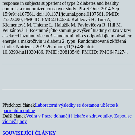
response in subjects supperient of type 2 diabetes and healthy
controls: a randomized crossover study. PLoS One. 2014 Sep
15;9(9):e107561. doi: 10.1371/journal.pone.0107561. PMID:
25222490; PMCID: PMC4164634. Kahleová H, Tura A,
Klementová M, Thieme L, Halužík M, Pavlovičová R, Hill M,
Pelikánová T. Rostlinné jídlo stimuluje zvýšení hladiny cukru v krvi
a sekreci inzulínu více než standardní jídlo s odpovídajícím obsahem
energie a makroživin u diabetu 2. typu: Randomizovaná zkřížená
studie. Nutrients. 2019 26. února;11(3):486. doi:
10.3390/nu11030486. PMID: 30813546; PMCID: PMC6471274.
Předchozí článek
Laboratorní výsledky se dostanou už letos k
pacientům online
Další článek
Vedra v Praze dohánějí i lékaře a zdravotníky. Zapotí se
víc než jindy
SOUVISEJÍCÍ ČLÁNKY