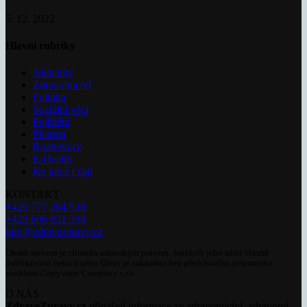
5. 12. 2022
Hlavní rubriky
Aktuality
Zdravotnictví
Politika
Sociální věci
Pojištění
Pharma
Rozhovory
E-Health
Ke kávě i čaji
KONTAKT
+420 777 264 528
+420 606 831 394
info@zdravezpravy.cz
Obsah serveru je chráněn autorským právem. Jakékoli jeho užití včetně
publikování nebo jiného šíření je zakázáno bez předchozího písemného
souhlasu Copywrite Company s.r.o.
O NÁS
ZdraveZpravy.cz
přinášejí informace ze zdravotnictví, zdravotní