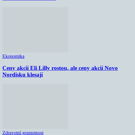
Ekonomika
Ceny akcií Eli Lilly rostou, ale ceny akcií Novo
Nordisku klesají
Zdravotní gramotnost