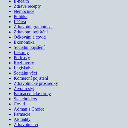
E-health
Zdravé recepty
Nemocnice
Politika
Léčiva
Zdravotní gramotnost
Zdravotní pojištění
Očkování a covid
Ekonomika
Sociální pojištění
Lékárny
Podcasty
Rozhovory
Legislativa
Sociální věci
Komerční pojištění
Zdravotnické prostředky
Životní styl
Farmaceutické firmy
Stakeholders
Covid
Adman´s Choice
Farmacie
Aktuality
Zdravotnictví