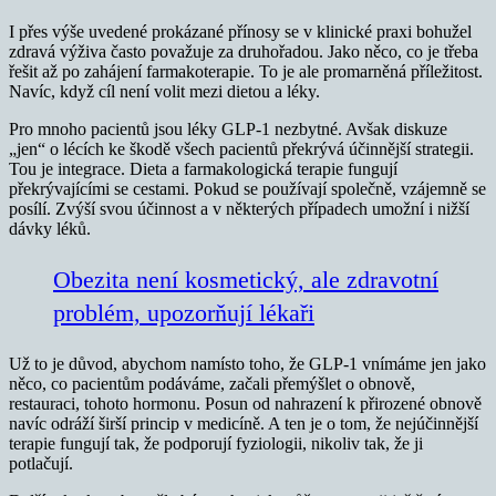
I přes výše uvedené prokázané přínosy se v klinické praxi bohužel
zdravá výživa často považuje za druhořadou. Jako něco, co je třeba
řešit až po zahájení farmakoterapie. To je ale promarněná příležitost.
Navíc, když cíl není volit mezi dietou a léky.
Pro mnoho pacientů jsou léky GLP-1 nezbytné. Avšak diskuze
„jen“ o lécích ke škodě všech pacientů překrývá účinnější strategii.
Tou je integrace. Dieta a farmakologická terapie fungují
překrývajícími se cestami. Pokud se používají společně, vzájemně se
posílí. Zvýší svou účinnost a v některých případech umožní i nižší
dávky léků.
Obezita není kosmetický, ale zdravotní
problém, upozorňují lékaři
Už to je důvod, abychom namísto toho, že GLP-1 vnímáme jen jako
něco, co pacientům podáváme, začali přemýšlet o obnově,
restauraci, tohoto hormonu. Posun od nahrazení k přirozené obnově
navíc odráží širší princip v medicíně. A ten je o tom, že nejúčinnější
terapie fungují tak, že podporují fyziologii, nikoliv tak, že ji
potlačují.