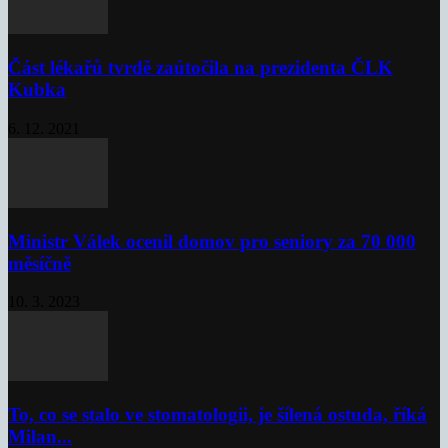
Část lékařů tvrdě zaútočila na prezidenta ČLK
Kubka
6. 12. 2021
Ministr Válek ocenil domov pro seniory za 70 000
měsíčně
10. 3. 2023
To, co se stalo ve stomatologii, je šílená ostuda, říká
Milan...