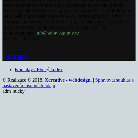
péče a zdravého životního stylu s přesahem do sociální politiky.
Provozovatelem serveru je Copywrite Company s.r.o. Publikování
nebo další šíření obsahu serveru www.zdravezpravy.cz je bez
souhlasu společnosti Copywrite Company zakázáno. Copyright [c]
2020 Copywrite Company s.r.o. / Copyright [c] ČTK.
Kontaktujte nás:
info@zdravezpravy.cz
SLEDUJTE NÁS
INZERCE
Kontakty / Etický kodex
© Realizace © 2018,
Xcreative - webdesign
. |
Spravovat souhlas s
nastavením osobních údajů
.
adm_sticky