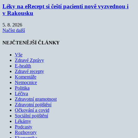
Léky na eRecept si čeští pacienti nově vyzvednou i
v Rakousku
5. 8. 2026
Načíst další
NEJČTENĚJŠÍ ČLÁNKY
Vše
Zdravé Zprávy
E-health
Zdravé recepty
Komentáře
Nemocnice
Politika
Léčiva
Zdravotní gramotnost
Zdravotní pojištění
Očkování a covid
Sociální pojištění
Lékárny
Podcasty
Rozhovory
Ekonomika