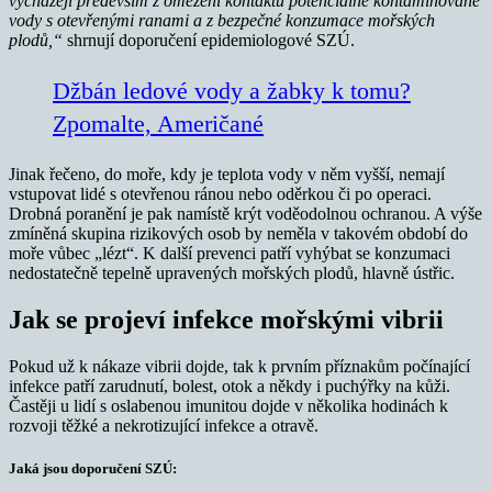
vycházejí především z omezení kontaktu potenciálně kontaminované
vody s otevřenými ranami a z bezpečné konzumace mořských
plodů,“
shrnují doporučení epidemiologové SZÚ.
Džbán ledové vody a žabky k tomu?
Zpomalte, Američané
Jinak řečeno, do moře, kdy je teplota vody v něm vyšší, nemají
vstupovat lidé s otevřenou ránou nebo oděrkou či po operaci.
Drobná poranění je pak namístě krýt voděodolnou ochranou. A výše
zmíněná skupina rizikových osob by neměla v takovém období do
moře vůbec „lézt“. K další prevenci patří vyhýbat se konzumaci
nedostatečně tepelně upravených mořských plodů, hlavně ústřic.
Jak se projeví infekce mořskými vibrii
Pokud už k nákaze vibrii dojde, tak k prvním příznakům počínající
infekce patří zarudnutí, bolest, otok a někdy i puchýřky na kůži.
Častěji u lidí s oslabenou imunitou dojde v několika hodinách k
rozvoji těžké a nekrotizující infekce a otravě.
Jaká jsou doporučení SZÚ: