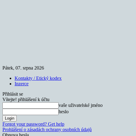
Pátek, 07. srpna 2026
Kontakty / Etický kodex
Inzerce
Přihlásit se
Vítejte! přihlášení k účtu
vaše uživatelské jméno
heslo
Forgot your password? Get help
Prohlášení o zásadách ochrany osobních údajů
Obnova hesla