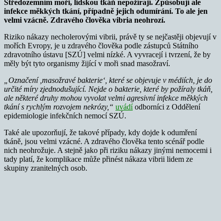
Středozemním moři, lidskou tkáň nepožírají. Způsobují ale
infekce měkkých tkání, případně jejich odumírání. To ale jen
velmi vzácně. Zdravého člověka vibria neohrozí.
Riziko nákazy necholerovými vibrii, právě ty se nejčastěji objevují v
mořích Evropy, je u zdravého člověka podle zástupců Státního
zdravotního ústavu [SZÚ] velmi nízké. A vyvracejí i tvrzení, že by
měly být tyto organismy žijící v moři snad masožraví.
„Označení ,masožravé bakterie‘, které se objevuje v médiích, je do
určité míry zjednodušující. Nejde o bakterie, které by požíraly tkáň,
ale některé druhy mohou vyvolat velmi agresivní infekce měkkých
tkání s rychlým rozvojem nekrózy,“
uvádí
odborníci z Oddělení
epidemiologie infekčních nemocí SZÚ.
Také ale upozorňují, že takové případy, kdy dojde k odumření
tkáně, jsou velmi vzácné. A zdravého člověka tento scénář podle
nich neohrožuje. A stejně jako při riziku nákazy jinými nemocemi i
tady platí, že komplikace může přinést nákaza vibrii lidem ze
skupiny zranitelných osob.