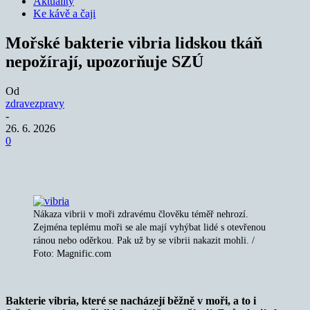
Aktuality
Ke kávě a čaji
Mořské bakterie vibria lidskou tkáň
nepožírají, upozorňuje SZÚ
Od
zdravezpravy
-
26. 6. 2026
0
Nákaza vibrii v moři zdravému člověku téměř nehrozí.
Zejména teplému moři se ale mají vyhýbat lidé s otevřenou
ránou nebo oděrkou. Pak už by se vibrii nakazit mohli. /
Foto: Magnific.com
Bakterie vibria, které se nacházejí běžně v moři, a to i