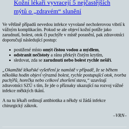
Kožní lékaři vyvracejí 5 nejčastějších
mýtů o „zdravém“ slunění
Ve většině případů nevedou infekce vyvolané necholerovou vibrií k
vážným komplikacím. Pokud se ale objeví kožní potíže jako
zarudnutí, bolest, otok či puchýře v místě poranění, pak zdravotníci
doporučují následující postup:
postižené místo
omýt čistou vodou a mýdlem
,
odstranit nečistoty
a ránu překrýt čistým krytím,
sledovat, zda se
zarudnutí nebo bolest rychle nešíří
.
„Okamžité lékařské vyšetření je namístě v případě, že se během
několika hodin objeví výrazná bolest, rychle postupující otok, tvorba
puchýřů, horečka nebo celkové zhoršení stavu,“
uzavírají
zdravotníci SZÚ s tím, že jde o příznaky ukazující na rozvoj vážné
infekce měkkých tkání.
A na tu lékaři ordinují antibiotika a někdy si žádá infekce
chirurgický zákrok.
–VRN–