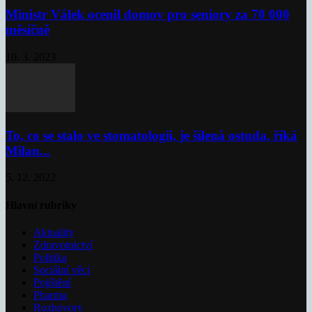
Ministr Válek ocenil domov pro seniory za 70 000
měsíčně
10. 3. 2023
To, co se stalo ve stomatologii, je šílená ostuda, říká
Milan...
5. 12. 2022
Hlavní rubriky
Aktuality
Zdravotnictví
Politika
Sociální věci
Pojištění
Pharma
Rozhovory