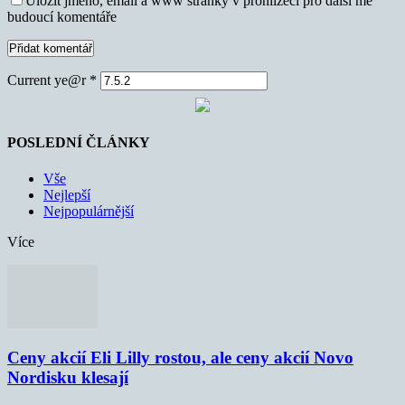
Uložit jméno, email a www stránky v prohlížeči pro další mé
budoucí komentáře
Current ye@r
*
POSLEDNÍ ČLÁNKY
Vše
Nejlepší
Nejpopulárnější
Více
Ceny akcií Eli Lilly rostou, ale ceny akcií Novo
Nordisku klesají