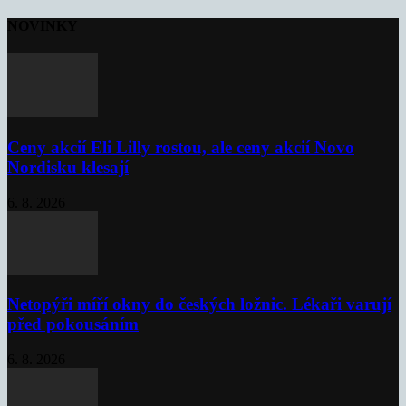
NOVINKY
Ceny akcií Eli Lilly rostou, ale ceny akcií Novo
Nordisku klesají
6. 8. 2026
Netopýři míří okny do českých ložnic. Lékaři varují
před pokousáním
6. 8. 2026