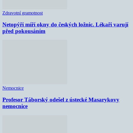
Zdravotní gramotnost
Netopýři míří okny do českých ložnic. Lékaři varují
před pokousáním
Nemocnice
Profesor Táborský odešel z ústecké Masarykovy
nemocnice