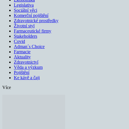
Legislativa
Sociální věci
Komerční pojištění
Zdravotnické prostředky
Životní styl
Farmaceutické firmy
Stakeholders
Covid
Adman´s Choice
Farmacie
Aktuality
Zdravotnictví
Věda a výzkum
Pojištění
Ke kávě a čaji
Více