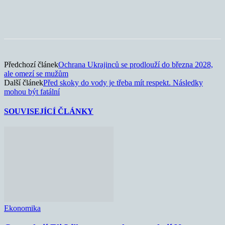
Předchozí článek
Ochrana Ukrajinců se prodlouží do března 2028,
ale omezí se mužům
Další článek
Před skoky do vody je třeba mít respekt. Následky
mohou být fatální
SOUVISEJÍCÍ ČLÁNKY
Ekonomika