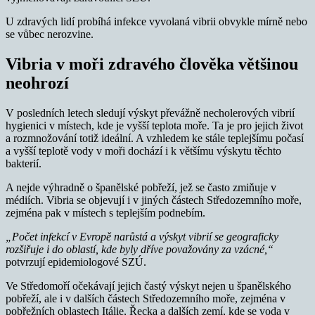
U zdravých lidí probíhá infekce vyvolaná vibrii obvykle mírně nebo
se vůbec nerozvine.
Vibria v moři zdravého člověka většinou
neohrozí
V posledních letech sledují výskyt převážně necholerových vibrií
hygienici v místech, kde je vyšší teplota moře. Ta je pro jejich život
a rozmnožování totiž ideální. A vzhledem ke stále teplejšímu počasí
a vyšší teplotě vody v moři dochází i k většímu výskytu těchto
bakterií.
A nejde výhradně o španělské pobřeží, jež se často zmiňuje v
médiích. Vibria se objevují i v jiných částech Středozemního moře,
zejména pak v místech s teplejším podnebím.
„Počet infekcí v Evropě narůstá a výskyt vibrií se geograficky
rozšiřuje i do oblastí, kde byly dříve považovány za vzácné,“
potvrzují epidemiologové SZÚ.
Ve Středomoří očekávají jejich častý výskyt nejen u španělského
pobřeží, ale i v dalších částech Středozemního moře, zejména v
pobřežních oblastech Itálie, Řecka a dalších zemí, kde se voda v