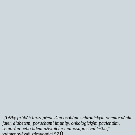
„Těžký průběh hrozí především osobám s chronickým onemocněním
jater, diabetem, poruchami imunity, onkologickým pacientům,
seniorům nebo lidem užívajícím imunosupresivní léčbu,“
vyjmenovávají zdravotníci SZÚ.