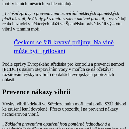
moři v letních měsících rychle otepluje.
„Letošní zprávy o preventivním uzavírání některých španělských
pláží ukazují, že úřady již s tímto rizikem aktivně pracují,“
vysvětlují
reakci uzavírky některých pláží ve Španělsku právě kvůli výskytu
vibrií v tamním moři.
Českem se šíří krvavé průjmy. Na vině
může být i grilování
Podle zprávy Evropského střediska pro kontrolu a prevenci nemocí
[ECDC] s dalším oteplováním vody v mořích se dá očekávat
rozšiřování výskytu vibrií i do dalších evropských pobřežních
oblastí.
Prevence nákazy vibrii
Výskyt vibrií kdekoli ve Středozemním moři není podle SZÚ důvod
ke zrušení letní dovolené. Přesto upozorňují na prevenci nákazy
necholerovou vibrií.
„Základní preventivní opatření jsou poměrně jednoduchá a