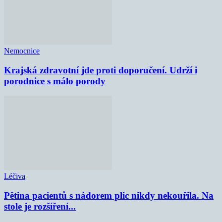
Nemocnice
Krajská zdravotní jde proti doporučení. Udrží i
porodnice s málo porody
Léčiva
Pětina pacientů s nádorem plic nikdy nekouřila. Na
stole je rozšíření...