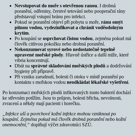
Nevstupovat do moře s otevřenou ranou
. I drobná
poranění, odřeniny, čerstvé tetování nebo pooperační rány
představují vstupní bránu pro infekci.
Pokud se poranění objeví při pobytu u moře,
ránu omýt
pitnou vodou, vydezinfikovat a chránit voděodolným
krytím
.
Po koupání se
osprchovat čistou vodou
, zejména pokud má
člověk citlivou pokožku nebo drobná poranění.
Nekonzumovat syrové nebo nedostatečně tepelně
upravené mořské plody
. Hlavně ústřice a další mlže, které
vibria koncentrují.
Dbát na
správné skladování mořských plodů
a dodržování
hygieny při přípravě.
Při vzniku zarudnutí, bolesti či otoku v místě poranění po
kontaktu s mořskou vodou
neodkládat lékařské vyšetření
.
Po konzumaci mořských plodů infikovaných touto bakterií dochází
ke střevním potížím. Jsou to průjem, bolesti břicha, nevolnosti,
zvracení a někdy mají pacienti i horečku.
„Infekce uší a povrchové kožní infekce mohou vzniknout po
koupání. Zejména pokud má člověk drobná poranění nebo kožní
onemocnění,“
doplňují výčet zdravotníci SZÚ.