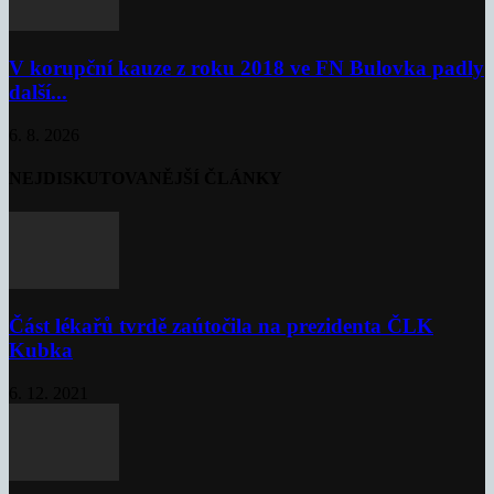
V korupční kauze z roku 2018 ve FN Bulovka padly
další...
6. 8. 2026
NEJDISKUTOVANĚJŠÍ ČLÁNKY
Část lékařů tvrdě zaútočila na prezidenta ČLK
Kubka
6. 12. 2021