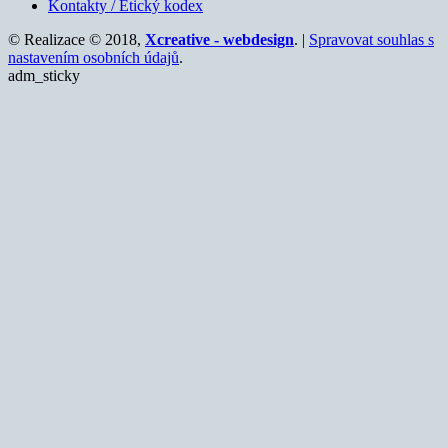
Kontakty / Etický kodex
© Realizace © 2018,
Xcreative - webdesign
. |
Spravovat souhlas s
nastavením osobních údajů
.
adm_sticky