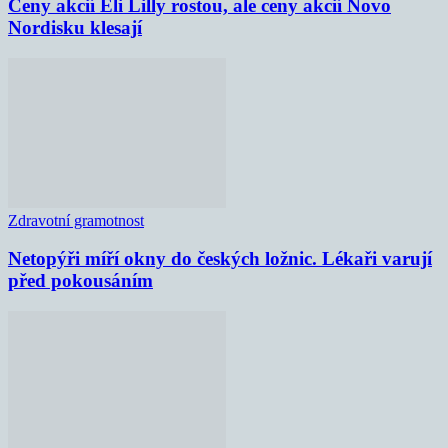
Ceny akcií Eli Lilly rostou, ale ceny akcií Novo
Nordisku klesají
Zdravotní gramotnost
Netopýři míří okny do českých ložnic. Lékaři varují
před pokousáním