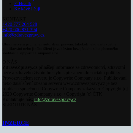
E-Health
Ke kávě i čaji
KONTAKT
+420 777 264 528
+420 606 831 394
info@zdravezpravy.cz
Obsah serveru je chráněn autorským právem. Jakékoli jeho užití včetně
publikování nebo jiného šíření je zakázáno bez předchozího písemného
souhlasu Copywrite Company s.r.o.
O NÁS
ZdraveZpravy.cz
přinášejí informace ze zdravotnictví, zdravotní
péče a zdravého životního stylu s přesahem do sociální politiky.
Provozovatelem serveru je Copywrite Company s.r.o. Publikování
nebo další šíření obsahu serveru www.zdravezpravy.cz je bez
souhlasu společnosti Copywrite Company zakázáno. Copyright [c]
2020 Copywrite Company s.r.o. / Copyright [c] ČTK.
Kontaktujte nás:
info@zdravezpravy.cz
SLEDUJTE NÁS
INZERCE