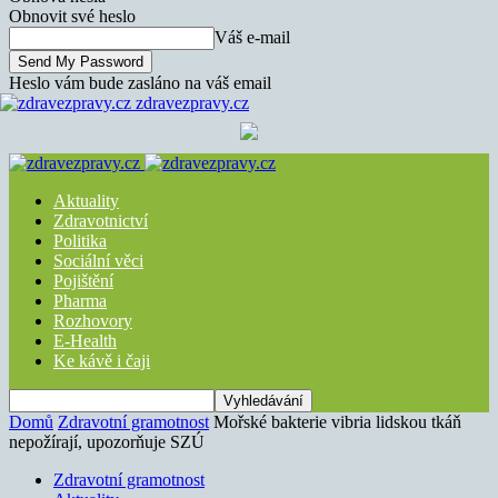
Obnovit své heslo
Váš e-mail
Heslo vám bude zasláno na váš email
zdravezpravy.cz
Aktuality
Zdravotnictví
Politika
Sociální věci
Pojištění
Pharma
Rozhovory
E-Health
Ke kávě i čaji
Domů
Zdravotní gramotnost
Mořské bakterie vibria lidskou tkáň
nepožírají, upozorňuje SZÚ
Zdravotní gramotnost