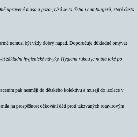
ně upravené maso a pozor, týká se to třeba i hamburgerů, které často
a farmě nemusí být vždy dobrý nápad. Doporučuje důkladně omývat
ovat základní hygienické návyky. Hygiena rukou je nutná také po
acením pak nesmějí do dětského kolektivu a musejí do izolace v
nila na prospěšnost očkování dětí proti takzvaných rotavirovým