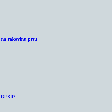
u na rakovinu prsu
je BESIP