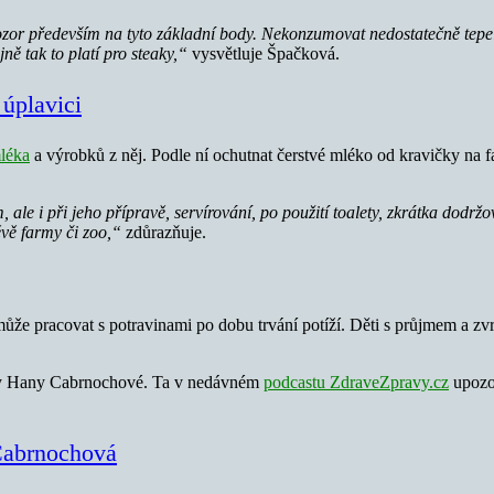
ozor především na tyto základní body. Nekonzumovat nedostatečně tepel
ně tak to platí pro steaky,“
vysvětluje Špačková.
úplavici
léka
a výrobků z něj. Podle ní ochutnat čerstvé mléko od kravičky n
ale i při jeho přípravě, servírování, po použití toalety, zkrátka dodrž
vě farmy či zoo,“
zdůrazňuje.
e pracovat s potravinami po dobu trvání potíží. Děti s průjmem a zvr
ičky Hany Cabrnochové. Ta v nedávném
podcastu ZdraveZpravy.cz
upozor
 Cabrnochová