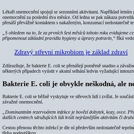
Lékaři onemocnění spojují se sezonními aktivitami. Například letním
onemocnění za poslední dva měsíce. Od ledna se pak nákaza potvrdila
přenáší převážně kontaktem s nakaženým, konzumací nedostatečně tep
„S ohledem na to, že za prvních šest měsíců tohoto roku evidujeme ce
připomenout základní pravidla hygieny a úpravy potravin,“
říká ved
Zdravý střevní mikrobiom je základ zdraví
Zdůrazňuje, že bakterie E. coli se přenášejí poměrně snadno a záva
některých případech vyústit v akutní selhání ledvin vyžadující intenziv
Bakterie E. coli je obvykle neškodná, ale n
Bakterie E. coli se běžně vyskytuje ve střevech lidí i zvířat. Je souč
závažné onemocnění.
„Dominantním rezervoárem infekce je hovězí dobytek, kozy, ovce. Pře
dalších centrech sdružujících lidi kvůli nejrůznějším aktivitám či dr
Cestou přenosu těchto infekcí je dle ní především nedostatečně tepel
třeba podestýlkou.