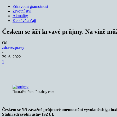
Zdravotní gramotnost
Životní styl
Aktuality
Ke kávě a čaji
Českem se šíří krvavé průjmy. Na vině můž
Od
zdravezpravy
-
29. 6. 2022
1
Sdílet
Ilustrační foto: Pixabay.com
Českem se šíří závažné průjmové onemocnění vyvolané shiga toxin
Státní zdravotní ústav [SZÚ].