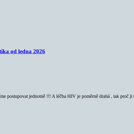
tika od ledna 2026
síme postupovat jednotně !!! A léčba HIV je poměrně drahá , tak proč j