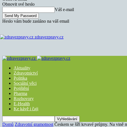
Obnovit své heslo
Váš e-mail
Heslo vám bude zasláno na váš email
zdravezpravy.cz
Aktuality
Zdravotnictví
Politika
Sociální věci
Pojištění
Pharma
Rozhovory
E-Health
Ke kávě i čaji
Domů
Zdravotní gramotnost
Českem se šíří krvavé průjmy. Na vině m