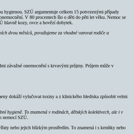
ečnou hygienou. SZÚ argumentuje celkem 15 potvrzenými případy
onemocnění. V 80 procentech šlo o děti do pěti let věku. Nemoc se
Ú hlavně kozy, ovce a hovězí dobytek.
edních dvou měsíců, považujeme za vhodné varovat rodiče a
 velmi závažné onemocnění s krvavými průjmy. Průjem může v
 kmeny dokáží vylučovat toxiny a z klinického hlediska způsobit velmi
ní hygieně. To znamená v rodinách, dětských kolektivech, ale i v
ch nemocí SZÚ.
vířaty nebo jejich blízkým prostředím. To znamená i s krmítky nebo