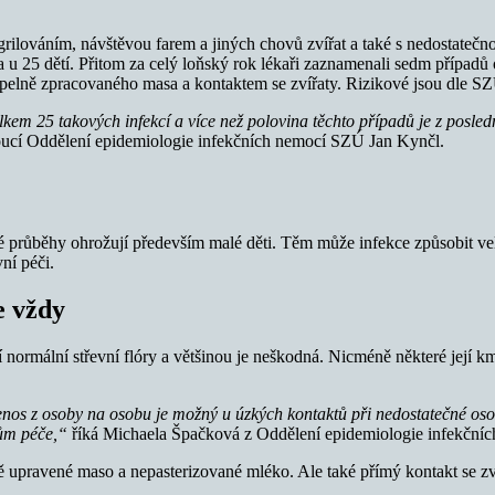
 grilováním, návštěvou farem a jiných chovů zvířat a také s nedostat
 u 25 dětí. Přitom za celý loňský rok lékaři zaznamenali sedm případů 
elně zpracovaného masa a kontaktem se zvířaty. Rizikové jsou dle SZ
lkem 25 takových infekcí a více než polovina těchto případů je z posl
oucí Oddělení epidemiologie infekčních nemocí SZÚ Jan Kynčl.
žné průběhy ohrožují především malé děti. Těm může infekce způsobit
ní péči.
e vždy
ástí normální střevní flóry a většinou je neškodná. Nicméně některé její
nos z osoby na osobu je možný u úzkých kontaktů při nedostatečné osob
uhům péče,“
říká Michaela Špačková z Oddělení epidemiologie infekční
ně upravené maso a nepasterizované mléko. Ale také přímý kontakt se z