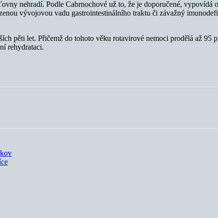
šťovny nehradí. Podle Cabrnochové už to, že je doporučené, vypovídá o 
enou vývojovou vadu gastrointestinálního traktu či závažný imunodefici
ch pěti let. Přičemž do tohoto věku rotavirové nemoci prodělá až 95 pr
ní rehydrataci.
rkov
íce