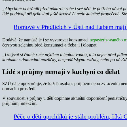
„Abychom ochránili před nákazou sebe i své děti, je potřeba dávat p
lidé podávají při grilování ještě krvavé či nedostatečně propečené. Stej
Romové v Předlicích v Ústí nad Labem mají 
Dodává, že namístě je i se vyvarovat konzumaci
nepasterizovaného m
čerstvou zeleninu před konzumací a třeba ji i oloupat.
„Umývat si řádně ruce mýdlem a teplou vodou, a to nejen před jídlem, 
kontaktu s domácími mazlíčky, hospodářskými zvířaty, nebo po návště
Lidé s průjmy nemají v kuchyni co dělat
SZÚ dále upozorňuje, že každá osoba s průjmem nebo zvracením nemůž
domácím prostředí.
V souvislosti s průjmy u dětí doplňme aktuální doporučení pediatr
průjmům, infekcím.
Péče o děti uprchlíků je stále problém, říká