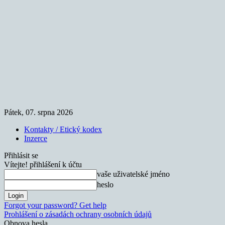
Pátek, 07. srpna 2026
Kontakty / Etický kodex
Inzerce
Přihlásit se
Vítejte! přihlášení k účtu
vaše uživatelské jméno
heslo
Forgot your password? Get help
Prohlášení o zásadách ochrany osobních údajů
Obnova hesla