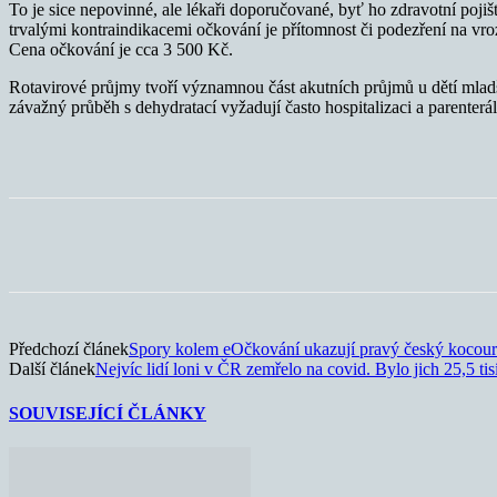
To je sice nepovinné, ale lékaři doporučované, byť ho zdravotní poji
trvalými kontraindikacemi očkování je přítomnost či podezření na vroz
Cena očkování je cca 3 500 Kč.
Rotavirové průjmy tvoří významnou část akutních průjmů u dětí mladší
závažný průběh s dehydratací vyžadují často hospitalizaci a parenterál
Sdílet
Předchozí článek
Spory kolem eOčkování ukazují pravý český kocou
Další článek
Nejvíc lidí loni v ČR zemřelo na covid. Bylo jich 25,5 tis
SOUVISEJÍCÍ ČLÁNKY