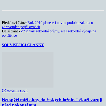
Předchozí článek
Rok 2019 přinese i novou podobu zákona o
zdravotních pojišťovnách
Další článek
VZP hlásí rekordní příjmy, ale i rekordní výdaje na
pojištěnce
SOUVISEJÍCÍ ČLÁNKY
Očkování a covid
Netopýři míří okny do českých ložnic. Lékaři varují
před pokousáním