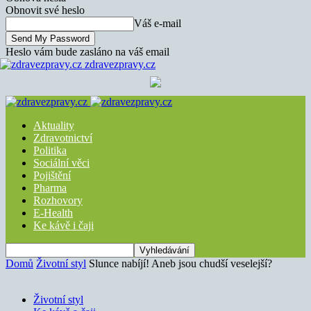
Obnovit své heslo
Váš e-mail
Heslo vám bude zasláno na váš email
zdravezpravy.cz
Aktuality
Zdravotnictví
Politika
Sociální věci
Pojištění
Pharma
Rozhovory
E-Health
Ke kávě i čaji
Domů
Životní styl
Slunce nabíjí! Aneb jsou chudší veselejší?
Životní styl