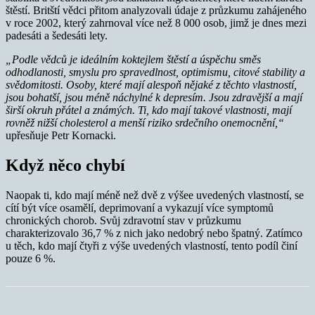
štěstí. Britští vědci přitom analyzovali údaje z průzkumu zahájeného
v roce 2002, který zahrnoval více než 8 000 osob, jimž je dnes mezi
padesáti a šedesáti lety.
„Podle vědců je ideálním koktejlem štěstí a úspěchu směs
odhodlanosti, smyslu pro spravedlnost, optimismu, citové stability a
svědomitosti. Osoby, které mají alespoň nějaké z těchto vlastností,
jsou bohatší, jsou méně náchylné k depresím. Jsou zdravější a mají
širší okruh přátel a známých. Ti, kdo mají takové vlastnosti, mají
rovněž nižší cholesterol a menší riziko srdečního onemocnění,“
upřesňuje Petr Kornacki.
Když něco chybí
Naopak ti, kdo mají méně než dvě z výšee uvedených vlastností, se
cítí být více osamělí, deprimovaní a vykazují více symptomů
chronických chorob. Svůj zdravotní stav v průzkumu
charakterizovalo 36,7 % z nich jako nedobrý nebo špatný. Zatímco
u těch, kdo mají čtyři z výše uvedených vlastností, tento podíl činí
pouze 6 %.