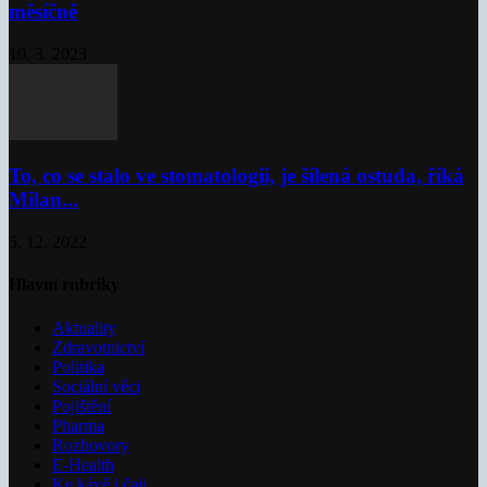
měsíčně
10. 3. 2023
To, co se stalo ve stomatologii, je šílená ostuda, říká
Milan...
5. 12. 2022
Hlavní rubriky
Aktuality
Zdravotnictví
Politika
Sociální věci
Pojištění
Pharma
Rozhovory
E-Health
Ke kávě i čaji