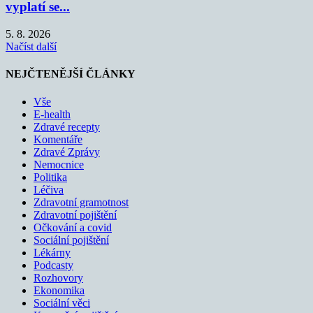
vyplatí se...
5. 8. 2026
Načíst další
NEJČTENĚJŠÍ ČLÁNKY
Vše
E-health
Zdravé recepty
Komentáře
Zdravé Zprávy
Nemocnice
Politika
Léčiva
Zdravotní gramotnost
Zdravotní pojištění
Očkování a covid
Sociální pojištění
Lékárny
Podcasty
Rozhovory
Ekonomika
Sociální věci