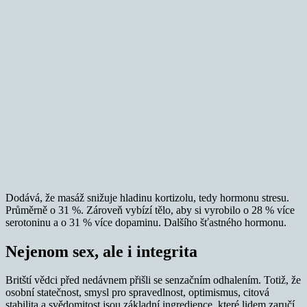
Dodává, že masáž snižuje hladinu kortizolu, tedy hormonu stresu.
Průměrně o 31 %. Zároveň vybízí tělo, aby si vyrobilo o 28 % více
serotoninu a o 31 % více dopaminu. Dalšího šťastného hormonu.
Nejenom sex, ale i integrita
Britští vědci před nedávnem přišli se senzačním odhalením. Totiž, že
osobní statečnost, smysl pro spravedlnost, optimismus, citová
stabilita a svědomitost jsou základní ingredience, které lidem zaručí