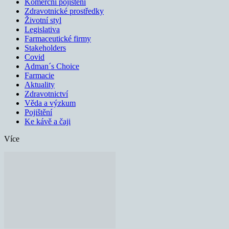
Komerční pojištění
Zdravotnické prostředky
Životní styl
Legislativa
Farmaceutické firmy
Stakeholders
Covid
Adman´s Choice
Farmacie
Aktuality
Zdravotnictví
Věda a výzkum
Pojištění
Ke kávě a čaji
Více