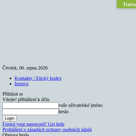
Trans
Čtvrtek, 06. srpna 2026
Kontakty / Etický kodex
Inzerce
Přihlásit se
Vítejte! přihlášení k účtu
vaše uživatelské jméno
heslo
Forgot your password? Get help
Prohlášení o zásadách ochrany osobních údajů
Obnova hesla