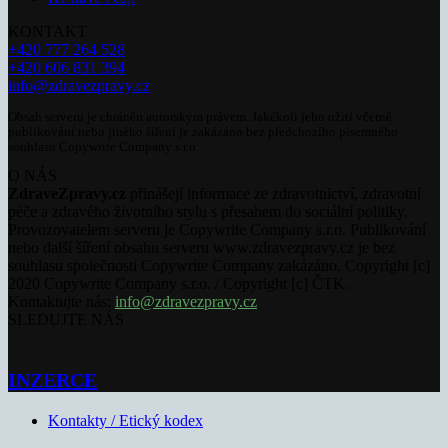
KONTAKT
+420 777 264 528
+420 606 831 394
info@zdravezpravy.cz
Obsah serveru je chráněn autorským právem. Jakékoli jeho užití včetně
publikování nebo jiného šíření je zakázáno bez předchozího písemného
souhlasu Copywrite Company s.r.o.
O NÁS
ZdraveZpravy.cz
přinášejí informace ze zdravotnictví, zdravotní
péče a zdravého životního stylu s přesahem do sociální politiky.
Provozovatelem serveru je Copywrite Company s.r.o. Publikování
nebo další šíření obsahu serveru www.zdravezpravy.cz je bez
souhlasu společnosti Copywrite Company zakázáno. Copyright [c]
2020 Copywrite Company s.r.o. / Copyright [c] ČTK.
Kontaktujte nás:
info@zdravezpravy.cz
SLEDUJTE NÁS
INZERCE
Kontakty / Etický kodex