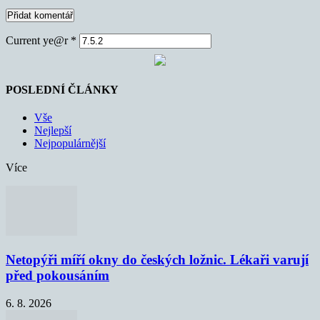
Current ye@r
*
POSLEDNÍ ČLÁNKY
Vše
Nejlepší
Nejpopulárnější
Více
Netopýři míří okny do českých ložnic. Lékaři varují
před pokousáním
6. 8. 2026