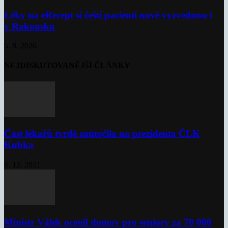
Léky na eRecept si čeští pacienti nově vyzvednou i
v Rakousku
5. 8. 2026
NEJDISKUTOVANĚJŠÍ ČLÁNKY
Část lékařů tvrdě zaútočila na prezidenta ČLK
Kubka
6. 12. 2021
Ministr Válek ocenil domov pro seniory za 70 000