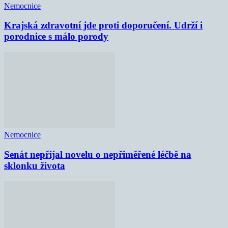
Nemocnice
Krajská zdravotní jde proti doporučení. Udrží i
porodnice s málo porody
Nemocnice
Senát nepřijal novelu o nepřiměřené léčbě na
sklonku života