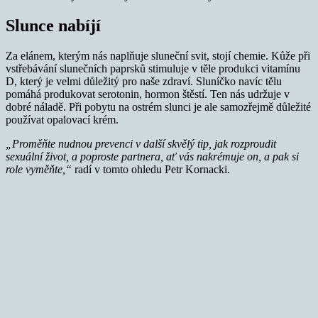
Slunce nabíjí
Za elánem, kterým nás naplňuje sluneční svit, stojí chemie. Kůže při
vstřebávání slunečních paprsků stimuluje v těle produkci vitamínu
D, který je velmi důležitý pro naše zdraví. Sluníčko navíc tělu
pomáhá produkovat serotonin, hormon štěstí. Ten nás udržuje v
dobré náladě. Při pobytu na ostrém slunci je ale samozřejmě důležité
používat opalovací krém.
„Proměňte nudnou prevenci v další skvělý tip, jak rozproudit
sexuální život, a poproste partnera, ať vás nakrémuje on, a pak si
role vyměňte,“
radí v tomto ohledu Petr Kornacki.