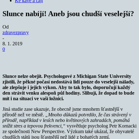
Ke kávě a čaji
Slunce nabíjí! Aneb jsou chudší veselejší?
Od
zdravezpravy
-
8. 1. 2019
0
Slunce nelze obejít. Psychologové z Michigan State University
zjistili, že pěkné počasí nedostává lidi pouze do veselejší nálady,
ale zlepšuje i jejich výkon. Aby to tak bylo, doporučují každý
den strávit venku alespoň půl hodiny. Slibují, že dopad to bude
mít i na situaci ve vaší ložnici.
Jiná studie zase ukazuje, že obecně jsme mnohem šťastnější v
přírodě než ve městě.
„Mnoho důkazů potvrdilo, že čas strávený v
přírodě, například v lesích nebo květinových zahradách, pomáhá
snížit stres a tepovou frekvenci,“
vysvětluje psycholog Petr Kornacki
ze společnosti New Perspective. Výzkum také ukázal, že obyvatelé
chudších států jsou šťastnější než lidé z bohatých zemí.