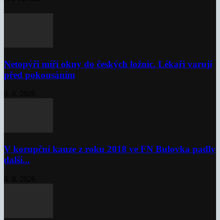
Netopýři míří okny do českých ložnic. Lékaři varují
před pokousáním
6. 8. 2026
V korupční kauze z roku 2018 ve FN Bulovka padly
další...
6. 8. 2026