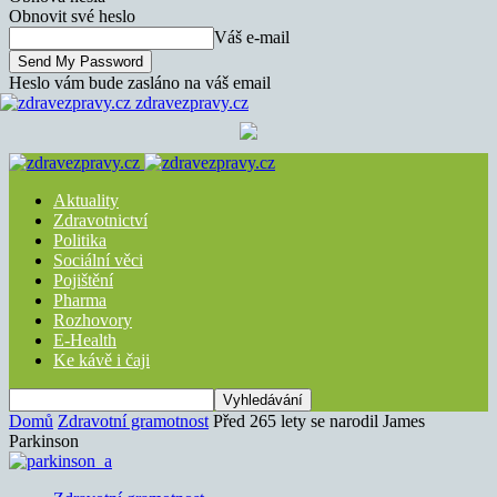
Obnovit své heslo
Váš e-mail
Heslo vám bude zasláno na váš email
zdravezpravy.cz
Aktuality
Zdravotnictví
Politika
Sociální věci
Pojištění
Pharma
Rozhovory
E-Health
Ke kávě i čaji
Domů
Zdravotní gramotnost
Před 265 lety se narodil James
Parkinson