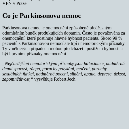
VFN v Praze.
Co je Parkinsonova nemoc
Parkinsonova nemoc je onemocnění způsobené předčasným
odumíráním buněk produkujících dopamin. Často je považována za
onemocnění, které postihuje hlavně hybnost pacienta. Skoro 99 %
pacientů s Parkinsonovou nemocí ale trpí i nemotorickými příznaky.
Ty v některých případech mohou předcházet i postižení hybnosti a
být i prvními příznaky onemocnění.
„Nejčastějšími nemotorickými příznaky jsou halucinace, nadměrná
denní spavost, zácpa, poruchy polykání, močení, poruchy
sexuálních funkcí, nadměrné pocení, slinění, apatie, deprese, úzkost,
zapomnětlivost,“
vysvětluje Robert Jech.