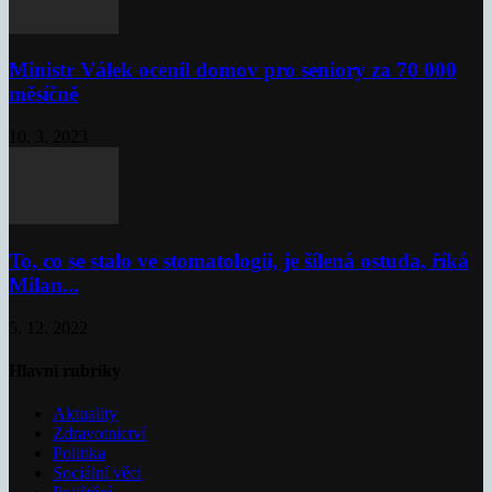
Ministr Válek ocenil domov pro seniory za 70 000
měsíčně
10. 3. 2023
To, co se stalo ve stomatologii, je šílená ostuda, říká
Milan...
5. 12. 2022
Hlavní rubriky
Aktuality
Zdravotnictví
Politika
Sociální věci