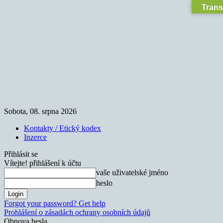
Trans
Sobota, 08. srpna 2026
Kontakty / Etický kodex
Inzerce
Přihlásit se
Vítejte! přihlášení k účtu
vaše uživatelské jméno
heslo
Forgot your password? Get help
Prohlášení o zásadách ochrany osobních údajů
Obnova hesla