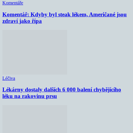
Komentáře
Komentář: Kdyby byl steak lékem, Američané jsou
zdraví jako řípa
Léčiva
Lékárny dostaly dalších 6 000 balení chybějícího
léku na rakovinu prsu