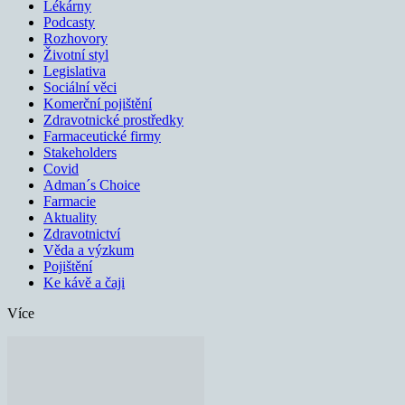
Lékárny
Podcasty
Rozhovory
Životní styl
Legislativa
Sociální věci
Komerční pojištění
Zdravotnické prostředky
Farmaceutické firmy
Stakeholders
Covid
Adman´s Choice
Farmacie
Aktuality
Zdravotnictví
Věda a výzkum
Pojištění
Ke kávě a čaji
Více