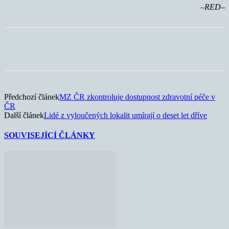
–RED–
Předchozí článek
MZ ČR zkontroluje dostupnost zdravotní péče v
ČR
Další článek
Lidé z vyloučených lokalit umírají o deset let dříve
SOUVISEJÍCÍ ČLÁNKY