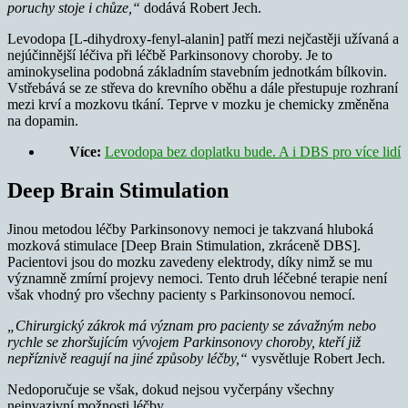
poruchy stoje i chůze,“
dodává Robert Jech.
Levodopa [L-dihydroxy-fenyl-alanin] patří mezi nejčastěji užívaná a
nejúčinnější léčiva při léčbě Parkinsonovy choroby. Je to
aminokyselina podobná základním stavebním jednotkám bílkovin.
Vstřebává se ze střeva do krevního oběhu a dále přestupuje rozhraní
mezi krví a mozkovu tkání. Teprve v mozku je chemicky změněna
na dopamin.
Více:
Levodopa bez doplatku bude. A i DBS pro více lidí
Deep Brain Stimulation
Jinou metodou léčby Parkinsonovy nemoci je takzvaná hluboká
mozková stimulace [Deep Brain Stimulation, zkráceně DBS].
Pacientovi jsou do mozku zavedeny elektrody, díky nimž se mu
významně zmírní projevy nemoci. Tento druh léčebné terapie není
však vhodný pro všechny pacienty s Parkinsonovou nemocí.
„Chirurgický zákrok má význam pro pacienty se závažným nebo
rychle se zhoršujícím vývojem Parkinsonovy choroby, kteří již
nepříznivě reagují na jiné způsoby léčby,“
vysvětluje Robert Jech.
Nedoporučuje se však, dokud nejsou vyčerpány všechny
neinvazivní možnosti léčby.