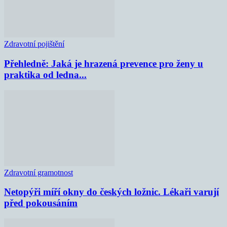
Zdravotní pojištění
Přehledně: Jaká je hrazená prevence pro ženy u
praktika od ledna...
Zdravotní gramotnost
Netopýři míří okny do českých ložnic. Lékaři varují
před pokousáním