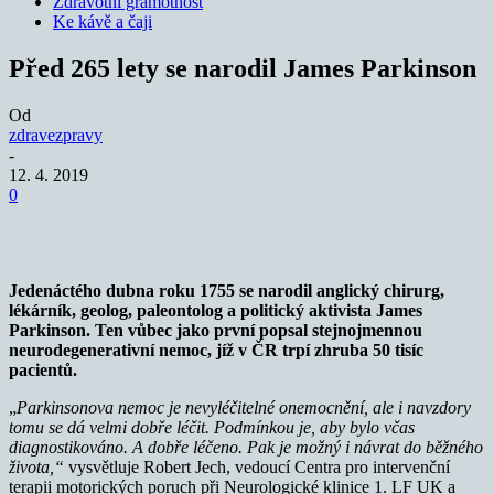
Zdravotní gramotnost
Ke kávě a čaji
Před 265 lety se narodil James Parkinson
Od
zdravezpravy
-
12. 4. 2019
0
Jedenáctého dubna roku 1755 se narodil anglický chirurg,
lékárník, geolog, paleontolog a politický aktivista James
Parkinson. Ten vůbec jako první popsal stejnojmennou
neurodegenerativní nemoc, jíž v ČR trpí zhruba 50 tisíc
pacientů.
„
Parkinsonova nemoc je nevyléčitelné onemocnění, ale i navzdory
tomu se dá velmi dobře léčit. Podmínkou je, aby bylo včas
diagnostikováno. A dobře léčeno. Pak je možný i návrat do běžného
života,“
vysvětluje Robert Jech, vedoucí Centra pro intervenční
terapii motorických poruch při Neurologické klinice 1. LF UK a