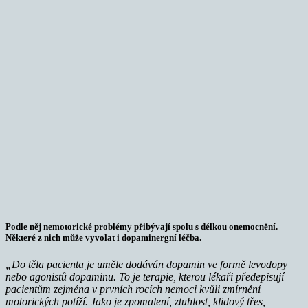
Podle něj nemotorické problémy přibývají spolu s délkou onemocnění.
Některé z nich může vyvolat i dopaminergní léčba.
„Do těla pacienta je uměle dodáván dopamin ve formě levodopy
nebo agonistů dopaminu. To je terapie, kterou lékaři předepisují
pacientům zejména v prvních rocích nemoci kvůli zmírnění
motorických potíží. Jako je zpomalení, ztuhlost, klidový třes,