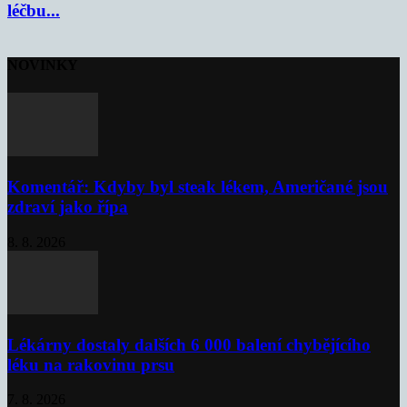
léčbu...
NOVINKY
Komentář: Kdyby byl steak lékem, Američané jsou
zdraví jako řípa
8. 8. 2026
Lékárny dostaly dalších 6 000 balení chybějícího
léku na rakovinu prsu
7. 8. 2026