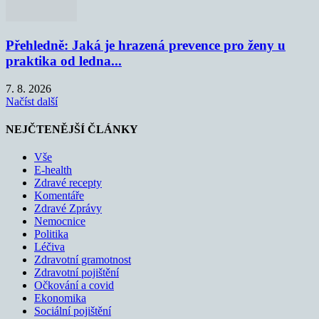
Přehledně: Jaká je hrazená prevence pro ženy u
praktika od ledna...
7. 8. 2026
Načíst další
NEJČTENĚJŠÍ ČLÁNKY
Vše
E-health
Zdravé recepty
Komentáře
Zdravé Zprávy
Nemocnice
Politika
Léčiva
Zdravotní gramotnost
Zdravotní pojištění
Očkování a covid
Ekonomika
Sociální pojištění