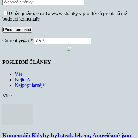
Uložit jméno, email a www stránky v prohlížeči pro další mé
budoucí komentáře
Current ye@r
*
POSLEDNÍ ČLÁNKY
Vše
Nejlepší
Nejpopulárnější
Více
Komentář: Kdyby byl steak lékem, Američané jsou