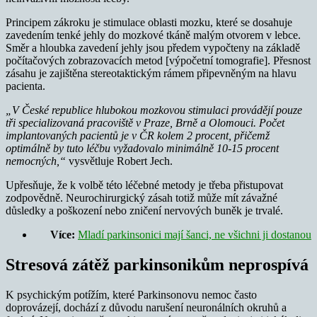
Principem zákroku je stimulace oblasti mozku, které se dosahuje
zavedením tenké jehly do mozkové tkáně malým otvorem v lebce.
Směr a hloubka zavedení jehly jsou předem vypočteny na základě
počítačových zobrazovacích metod [výpočetní tomografie]. Přesnost
zásahu je zajištěna stereotaktickým rámem připevněným na hlavu
pacienta.
„V České republice hlubokou mozkovou stimulaci provádějí pouze
tři specializovaná pracoviště v Praze, Brně a Olomouci.
Počet
implantovaných pacientů je v ČR kolem 2 procent, přičemž
optimálně by tuto léčbu vyžadovalo minimálně 10-15 procent
nemocných,“
vysvětluje Robert Jech.
Upřesňuje, že k volbě této léčebné metody je třeba přistupovat
zodpovědně. Neurochirurgický zásah totiž může mít závažné
důsledky a poškození nebo zničení nervových buněk je trvalé.
Více:
Mladí parkinsonici mají šanci, ne všichni ji dostanou
Stresová zátěž parkinsonikům neprospívá
K psychickým potížím, které Parkinsonovu nemoc často
doprovázejí, dochází z důvodu narušení neuronálních okruhů a