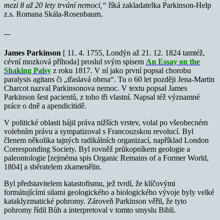
mezi 8 až 20 lety trvání nemoci,“
říká zakladatelka Parkinson-Help
z.s. Romana Skála-Rosenbaum.
—
J
ames Parkinson
[ 11. 4. 1755, Londýn až 21. 12. 1824 tamtéž,
cévní mozková příhoda] proslul svým spisem
An
Essay on the
Shaking Palsy
z roku 1817. V ní jako první popsal chorobu
paralysis agitans či „třaslavá obrna“. Tu o 60 let později Jena-Martin
Charcot nazval Parkinsonova nemoc. V textu popsal James
Parkinson šest pacientů, z toho tři vlastní. Napsal též významné
práce o dně a apendicitidě.
V politické oblasti hájil práva nižších vrstev, volal po všeobecném
volebním právu a sympatizoval s Francouzskou revolucí. Byl
členem několika tajných radikálních organizací, například London
Corresponding Society. Byl rovněž průkopníkem geologie a
paleontologie [zejméma spis Organic Remains of a Former World,
1804] a sběratelem zkamenělin.
Byl představitelem katastofismu, jež tvrdí, že klíčovými
formátujícími silami geologického a biologického vývoje byly velké
kataklyzmatické pohromy. Zároveň Parkinson věřil, že tyto
pohromy řídil Bůh a interpretoval v tomto smyslu Bibli.