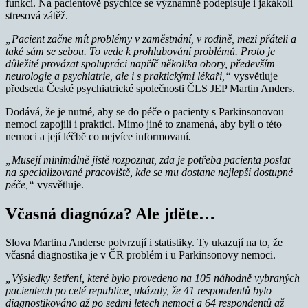
funkcí. Na pacientově psychice se významně podepisuje i jakákoli
stresová zátěž.
„Pacient začne mít problémy v zaměstnání, v rodině, mezi přáteli a
také sám se sebou. To vede k prohlubování problémů. Proto je
důležité provázat spolupráci napříč několika obory, především
neurologie a psychiatrie, ale i s praktickými lékaři,“
vysvětluje
předseda České psychiatrické společnosti ČLS JEP Martin Anders.
Dodává, že je nutné, aby se do péče o pacienty s Parkinsonovou
nemocí zapojili i praktici. Mimo jiné to znamená, aby byli o této
nemoci a její léčbě co nejvíce informovaní
.
„Musejí minimálně jistě rozpoznat, zda je potřeba pacienta poslat
na specializované pracoviště, kde se mu dostane nejlepší dostupné
péče,“
vysvětluje.
Včasná diagnóza? Ale jděte…
Slova Martina Anderse potvrzují i statistiky. Ty ukazují na to, že
včasná diagnostika je v ČR problém i u Parkinsonovy nemoci.
„Výsledky šetření, které bylo provedeno na 105 náhodně vybraných
pacientech po celé republice, ukázaly, že 41 respondentů bylo
diagnostikováno až po sedmi letech nemoci a 64 respondentů až