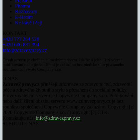
Pojištění
Pharma
Rozhovory
E-Health
Ke kávě i čaji
KONTAKT
+420 777 264 528
+420 606 831 394
info@zdravezpravy.cz
Obsah serveru je chráněn autorským právem. Jakékoli jeho užití včetně
publikování nebo jiného šíření je zakázáno bez předchozího písemného
souhlasu Copywrite Company s.r.o.
O NÁS
ZdraveZpravy.cz
přinášejí informace ze zdravotnictví, zdravotní
péče a zdravého životního stylu s přesahem do sociální politiky.
Provozovatelem serveru je Copywrite Company s.r.o. Publikování
nebo další šíření obsahu serveru www.zdravezpravy.cz je bez
souhlasu společnosti Copywrite Company zakázáno. Copyright [c]
2020 Copywrite Company s.r.o. / Copyright [c] ČTK.
Kontaktujte nás:
info@zdravezpravy.cz
SLEDUJTE NÁS