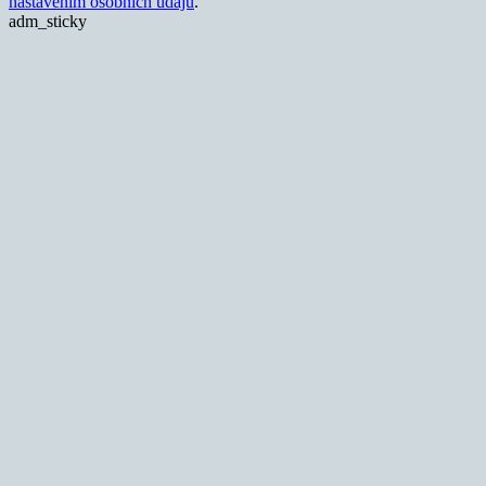
nastavením osobních údajů
.
adm_sticky