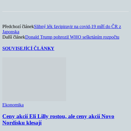
Předchozí článek
Slibný lék favipiravir na covid-19 míří do ČR z
Japonska
Další článek
Donald Trump pohrozil WHO seškrtáním rozpočtu
SOUVISEJÍCÍ ČLÁNKY
Ekonomika
Ceny akcií Eli Lilly rostou, ale ceny akcií Novo
Nordisku klesají