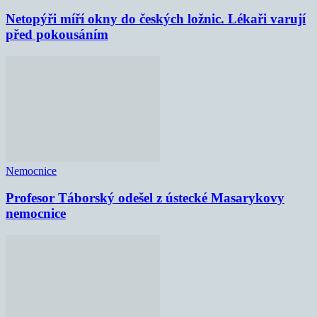
Netopýři míří okny do českých ložnic. Lékaři varují
před pokousáním
Nemocnice
Profesor Táborský odešel z ústecké Masarykovy
nemocnice