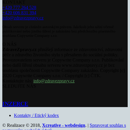
KONTAKT
+420 777 264 528
+420 606 831 394
info@zdravezpravy.cz
Obsah serveru je chráněn autorským právem. Jakékoli jeho užití včetně
publikování nebo jiného šíření je zakázáno bez předchozího písemného
souhlasu Copywrite Company s.r.o.
O NÁS
ZdraveZpravy.cz
přinášejí informace ze zdravotnictví, zdravotní
péče a zdravého životního stylu s přesahem do sociální politiky.
Provozovatelem serveru je Copywrite Company s.r.o. Publikování
nebo další šíření obsahu serveru www.zdravezpravy.cz je bez
souhlasu společnosti Copywrite Company zakázáno. Copyright [c]
2020 Copywrite Company s.r.o. / Copyright [c] ČTK.
Kontaktujte nás:
info@zdravezpravy.cz
SLEDUJTE NÁS
INZERCE
Kontakty / Etický kodex
© Realizace © 2018,
Xcreative - webdesign
. |
Spravovat souhlas s