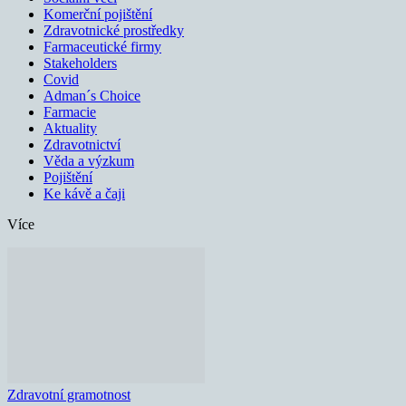
Komerční pojištění
Zdravotnické prostředky
Farmaceutické firmy
Stakeholders
Covid
Adman´s Choice
Farmacie
Aktuality
Zdravotnictví
Věda a výzkum
Pojištění
Ke kávě a čaji
Více
Zdravotní gramotnost