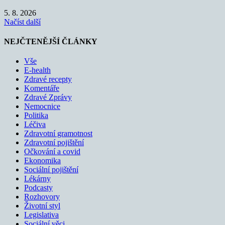
5. 8. 2026
Načíst další
NEJČTENĚJŠÍ ČLÁNKY
Vše
E-health
Zdravé recepty
Komentáře
Zdravé Zprávy
Nemocnice
Politika
Léčiva
Zdravotní gramotnost
Zdravotní pojištění
Očkování a covid
Ekonomika
Sociální pojištění
Lékárny
Podcasty
Rozhovory
Životní styl
Legislativa
Sociální věci