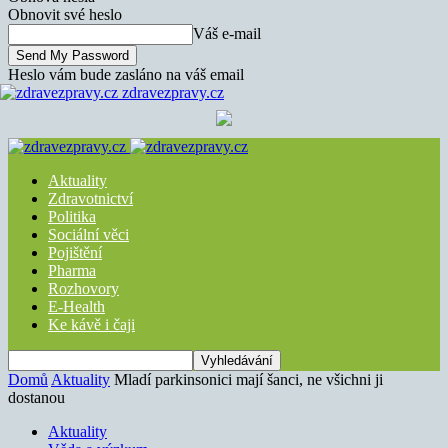
Obnovit své heslo
Váš e-mail
Heslo vám bude zasláno na váš email
zdravezpravy.cz
Aktuality
Zdravotnictví
Politika
Sociální věci
Pojištění
Pharma
Rozhovory
E-Health
Ke kávě i čaji
Domů
Aktuality
Mladí parkinsonici mají šanci, ne všichni ji
dostanou
Aktuality