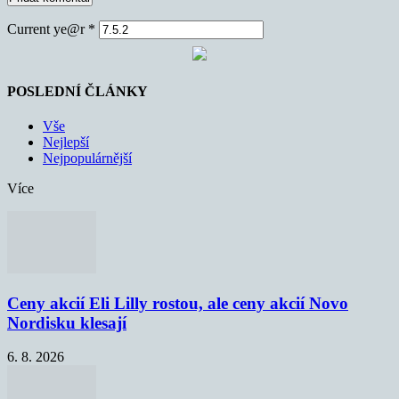
Current ye@r
*
POSLEDNÍ ČLÁNKY
Vše
Nejlepší
Nejpopulárnější
Více
Ceny akcií Eli Lilly rostou, ale ceny akcií Novo
Nordisku klesají
6. 8. 2026