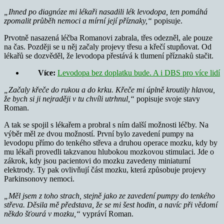
„Ihned po diagnóze mi lékaři nasadili lék levodopa, ten pomáhá
zpomalit průběh nemoci a mírní její příznaky,“
popisuje.
Prvotně nasazená léčba Romanovi zabrala, třes odezněl, ale pouze
na čas. Později se u něj začaly projevy třesu a křečí stupňovat. Od
lékařů se dozvěděl, že levodopa přestává k tlumení příznaků stačit.
Více:
Levodopa bez doplatku bude. A i DBS pro více lidí
„Začaly křeče do rukou a do krku. Křeče mi úplně kroutily hlavou,
že bych si ji nejraději v tu chvíli utrhnul,“
popisuje svoje stavy
Roman.
A tak se spojil s lékařem a probral s ním další možnosti léčby. Na
výběr měl ze dvou možností. První bylo zavedení pumpy na
levodopu přímo do tenkého střeva a druhou operace mozku, kdy by
mu lékaři provedli takzvanou hlubokou mozkovou stimulaci. Jde o
zákrok, kdy jsou pacientovi do mozku zavedeny miniaturní
elektrody. Ty pak ovlivňují část mozku, která způsobuje projevy
Parkinsonovy nemoci.
„Měl jsem z toho strach, stejně jako ze zavedení pumpy do tenkého
střeva. Děsila mě představa, že se mi šest hodin, a navíc při vědomí
někdo šťourá v mozku,“
vypráví Roman.