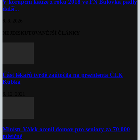
V korupční kauze z roku 2018 ve FN Bulovka padly
další...
6. 8. 2026
NEJDISKUTOVANĚJŠÍ ČLÁNKY
Část lékařů tvrdě zaútočila na prezidenta ČLK
Kubka
6. 12. 2021
Ministr Válek ocenil domov pro seniory za 70 000
měsíčně