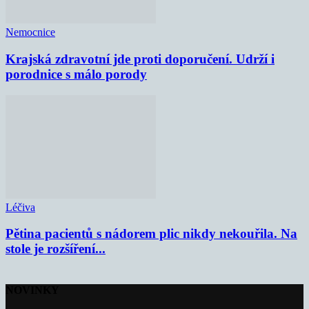
Nemocnice
Krajská zdravotní jde proti doporučení. Udrží i
porodnice s málo porody
Léčiva
Pětina pacientů s nádorem plic nikdy nekouřila. Na
stole je rozšíření...
NOVINKY