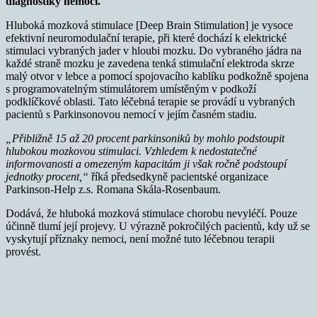
diagnostiky nemoci.
Hluboká mozková stimulace [Deep Brain Stimulation] je vysoce
efektivní neuromodulační terapie, při které dochází k elektrické
stimulaci vybraných jader v hloubi mozku. Do vybraného jádra na
každé straně mozku je zavedena tenká stimulační elektroda skrze
malý otvor v lebce a pomocí spojovacího kablíku podkožně spojena
s programovatelným stimulátorem umístěným v podkoží
podklíčkové oblasti. Tato léčebná terapie se provádí u vybraných
pacientů s Parkinsonovou nemocí v jejím časném stadiu.
„Přibližně 15 až 20 procent parkinsoniků by mohlo podstoupit
hlubokou mozkovou stimulaci. Vzhledem k nedostatečné
informovanosti a omezeným kapacitám ji však ročně podstoupí
jednotky procent,“
říká předsedkyně pacientské organizace
Parkinson-Help z.s. Romana Skála-Rosenbaum.
Dodává, že hluboká mozková stimulace chorobu nevyléčí. Pouze
účinně tlumí její projevy. U výrazně pokročilých pacientů, kdy už se
vyskytují příznaky nemoci, není možné tuto léčebnou terapii
provést.