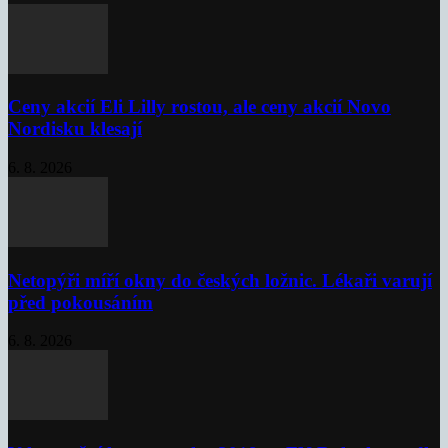
Ceny akcií Eli Lilly rostou, ale ceny akcií Novo
Nordisku klesají
6. 8. 2026
Netopýři míří okny do českých ložnic. Lékaři varují
před pokousáním
6. 8. 2026