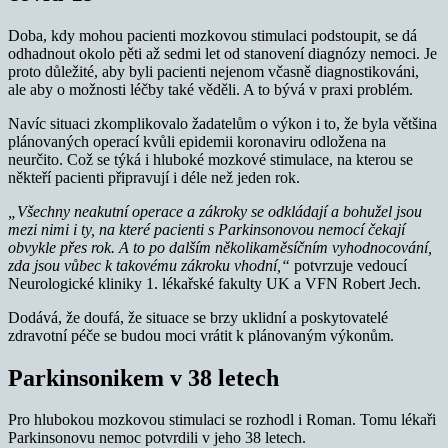
Doba, kdy mohou pacienti mozkovou stimulaci podstoupit, se dá
odhadnout okolo pěti až sedmi let od stanovení diagnózy nemoci. Je
proto důležité, aby byli pacienti nejenom včasně diagnostikováni,
ale aby o možnosti léčby také věděli. A to bývá v praxi problém.
Navíc situaci zkomplikovalo žadatelům o výkon i to, že byla většina
plánovaných operací kvůli epidemii koronaviru odložena na
neurčito. Což se týká i hluboké mozkové stimulace, na kterou se
někteří pacienti připravují i déle než jeden rok.
„Všechny neakutní operace a zákroky se odkládají a bohužel jsou
mezi nimi i ty, na které pacienti s Parkinsonovou nemocí čekají
obvykle přes rok. A to po dalším několikaměsíčním vyhodnocování,
zda jsou vůbec k takovému zákroku vhodní,“
potvrzuje vedoucí
Neurologické kliniky 1. lékařské fakulty UK a VFN Robert Jech.
Dodává, že doufá, že situace se brzy uklidní a poskytovatelé
zdravotní péče se budou moci vrátit k plánovaným výkonům.
Parkinsonikem v 38 letech
Pro hlubokou mozkovou stimulaci se rozhodl i Roman. Tomu lékaři
Parkinsonovu nemoc potvrdili v jeho 38 letech.