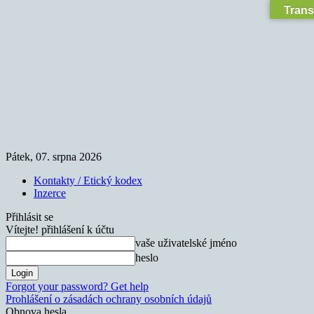
Trans
Pátek, 07. srpna 2026
Kontakty / Etický kodex
Inzerce
Přihlásit se
Vítejte! přihlášení k účtu
vaše uživatelské jméno
heslo
Forgot your password? Get help
Prohlášení o zásadách ochrany osobních údajů
Obnova hesla