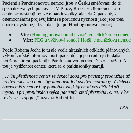
Pacienti s Parkinsonovou nemocí jsou v Česku směřováni do tří
specializovaných pracovišť. V Praze, Brně a v Olomouci. Tato
centra se nestarají pouze o parkinsoniky, ale i další pacienty s
onemocněními projevujícími se poruchou hybnosti jako jsou třes,
chorea, dystonie, tiky a další [např. Huntingtonova nemoc].
Více:
Huntingtonova choroba značí genetické onemocnění
Více:
PEG a výživová sonda? Horší je manželova nemoc
Podle Roberta Jecha je tu ale vedle aktuálních odkladů plánovaných
výkonů, nízké informovanosti pacientů a jejich rodin ještě další
potíž, na kterou pacienti s Parkinsonovou nemocí často narážejí. A
tou je vytíženost center, která se o parkinsoniky starají.
„Kvůli přetíženosti center se čekací doba pro pacienty prodlužuje až
na dva roky. Jen
u nás bychom uvítali další dva neurology. V detekci
časných fází nemoci by pomohlo, když by na ni praktičtí lékaři
mysleli i při prohlídkách svých pacientů, kteří překročili 50 let. Více
se do věci zapojili,“
uzavírá Robert Jech.
–VRN–