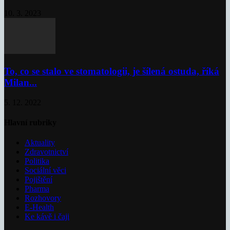
10. 3. 2023
To, co se stalo ve stomatologii, je šílená ostuda, říká
Milan...
5. 12. 2022
Hlavní rubriky
Aktuality
Zdravotnictví
Politika
Sociální věci
Pojištění
Pharma
Rozhovory
E-Health
Ke kávě i čaji