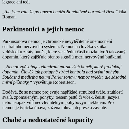
legrace ani teď.
„
Ale jsem rád, že po operaci můžu žít relativně normální život,“
říká
Roman.
Parkinsonici a jejich nemoc
Parkinsonova nemoc je chronické nevyléčitelné onemocnění
centrálního nervového systému. Nemoc u člověka vzniká
v důsledku ztráty buněk, které ve střední části mozku tvoří takzvaný
dopamin, který zajišťuje přenos signálů mezi nervovými buňkami.
„Nemoc způsobuje odumírání mozkových buněk, které produkují
dopamin. Člověk tak postupně ztrácí kontrolu nad svými pohyby.
Současná medicína neumí Parkinsonovu nemoc vyléčit, ale zásadně
mírní příznaky,“
vysvětluje Robert Jech.
Dodává, že se nemoc projevuje například strnulostí tváře, ztuhlostí
svalů, zpomalenými pohyby, třesem prstů či víček, čelisti, jazyka
nebo naopak vůlí neovlivnitelným pohybovým neklidem. Pro
nemoc je typická únava, ztížená mluva, deprese a závratě.
Chabé a nedostatečné kapacity