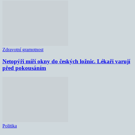
Zdravotní gramotnost
Netopýři míří okny do českých ložnic. Lékaři varují
před pokousáním
Politika