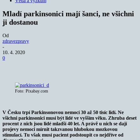
Věda a výzkum
Mladí parkinsonici mají šanci, ne všichni
ji dostanou
Od
zdravezpravy
-
10. 4. 2020
0
Foto: Pixabay.com
V Česku trpí Parkinsonovou nemocí 30 až 50 tisíc lidí. Ne
všichni parkinsonici musí být lidé ve vyšším věku. Zhruba deset
procent z nich jsou lidé mladší 40 let. A právě u nich se dají
projevy nemoci mírnit takzvanou hlubokou mozkovou
stimulací. Tu však musí pacient podstoupit co nejdříve od