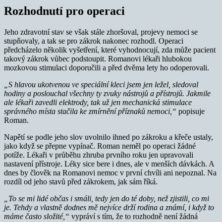
Rozhodnutí pro operaci
Jeho zdravotní stav se však stále zhoršoval, projevy nemoci se
stupňovaly, a tak se pro zákrok nakonec rozhodl. Operaci
předcházelo několik vyšetření, které vyhodnocují, zda může pacient
takový zákrok vůbec podstoupit. Romanovi lékaři hlubokou
mozkovou stimulaci doporučili a před dvěma lety ho odoperovali.
„S hlavou ukotvenou ve speciální kleci jsem jen ležel, sledoval
hodiny a poslouchal všechny ty zvuky nástrojů a přístrojů. Jakmile
ale lékaři zavedli elektrody, tak už jen mechanická stimulace
správného místa stačila ke zmírnění příznaků nemoci,“
popisuje
Roman.
Napětí se podle jeho slov uvolnilo ihned po zákroku a křeče ustaly,
jako když se přepne vypínač. Roman neměl po operaci žádné
potíže. Lékaři v průběhu zhruba prvního roku jen upravovali
nastavení přístroje. Léky sice bere i dnes, ale v menších dávkách. A
dnes by člověk na Romanovi nemoc v první chvíli ani nepoznal. Na
rozdíl od jeho stavů před zákrokem, jak sám říká.
„To se mi lidé občas i smáli, tedy jen do té doby, než zjistili, co mi
je. Tehdy a vlastně dodnes mě nejvíce drží rodina a známí, i když to
máme často složité,“
vypráví s tím, že to rozhodně není žádná