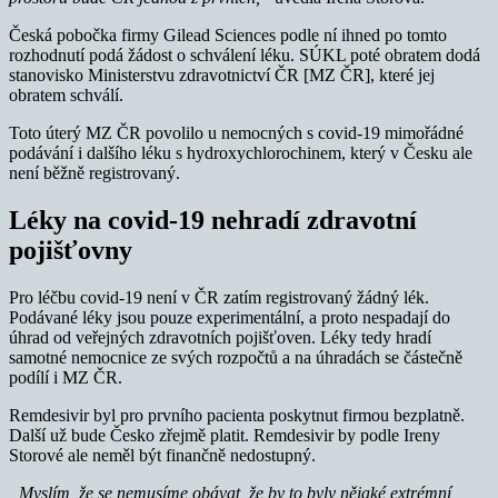
Česká pobočka firmy Gilead Sciences podle ní ihned po tomto
rozhodnutí podá žádost o schválení léku. SÚKL poté obratem dodá
stanovisko Ministerstvu zdravotnictví ČR [MZ ČR], které jej
obratem schválí.
Toto úterý MZ ČR povolilo u nemocných s covid-19 mimořádné
podávání i dalšího léku s hydroxychlorochinem, který v Česku ale
není běžně registrovaný.
Léky na covid-19 nehradí zdravotní
pojišťovny
Pro léčbu covid-19 není v ČR zatím registrovaný žádný lék.
Podávané léky jsou pouze experimentální, a proto nespadají do
úhrad od veřejných zdravotních pojišťoven. Léky tedy hradí
samotné nemocnice ze svých rozpočtů a na úhradách se částečně
podílí i MZ ČR.
Remdesivir byl pro prvního pacienta poskytnut firmou bezplatně.
Další už bude Česko zřejmě platit. Remdesivir by podle Ireny
Storové ale neměl být finančně nedostupný.
„Myslím, že se nemusíme obávat, že by to byly nějaké extrémní