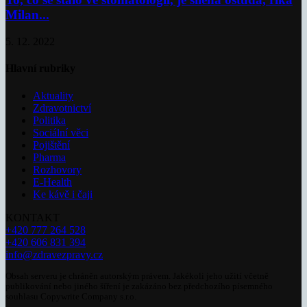
Milan...
5. 12. 2022
Hlavní rubriky
Aktuality
Zdravotnictví
Politika
Sociální věci
Pojištění
Pharma
Rozhovory
E-Health
Ke kávě i čaji
KONTAKT
+420 777 264 528
+420 606 831 394
info@zdravezpravy.cz
Obsah serveru je chráněn autorským právem. Jakékoli jeho užití včetně
publikování nebo jiného šíření je zakázáno bez předchozího písemného
souhlasu Copywrite Company s.r.o.