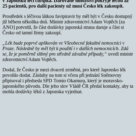
v Japonsku léčí chřipka. Darované množství pokryje léčbu až
25 pacientů, pro další pacienty už musí Česko lék zakoupit.
Prostředek s léčivou látkou favipiravir by měl být v Česku dostupný
již během několika dnů. Ministr zdravotnictví Adam Vojtěch [za
ANO] potvrdil, že část dodávky japonská strana daruje a část si
Česko od tamní firmy zakoupí.
„Lék bude poprvé aplikován ve Všeobecné fakultní nemocnici
v
Praze. Následně by měl být k použití i v dalších nemocnicích. Zdá
se, že je poměrně slibný pro středně závažné případy,“
uvedl ministr
zdravotnictví Adam Vojtěch.
Dodal, že Česko je mezi dvaceti zeměmi, pro které Japonsko lék
povolilo dodat. Zásluhy na tom si včera při jednání Sněmovny
připisoval i předseda SPD Tomio Okamura, který je moravsko-
japonského původu. Dle jeho slov Vládě ČR předal kontakty, aby ta
mohla dodávky léků z Japonska vyjednat.