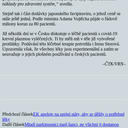
náklady pro zdravotní systém,“
uvedla.
Stejně tak i část dodávky japonského favipiraviru, o jehož ceně se
stále ještě jedná. Podle ministra Adama Vojtěcha půjde o řádově
miliony korun za 80 pacientů.
Již několik dní se v Česku diskutuje o léčbě pacientů s covid-19
krevní plazmou vyléčených. Ti by měli mít v těle již vytvořené
protilátky. Podávání této léčebné terapie potvrdila i Irena Storová.
Upozornila však, že všechny léky jsou experimentální a zatím se
neuvažuje o jejich plošném používání u českých pacientů.
–ČTK/VRN–
Předchozí článek
EK apeluje na unijní státy, aby se dělily o potřebné
léky
Další článek
Mladí parkinsonici mají šanci, ne všichni ji dostanou