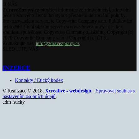
O NÁS
ZdraveZpravy.cz
přinášejí informace ze zdravotnictví, zdravotní
péče a zdravého životního stylu s přesahem do sociální politiky.
Provozovatelem serveru je Copywrite Company s.r.o. Publikování
nebo další šíření obsahu serveru www.zdravezpravy.cz je bez
souhlasu společnosti Copywrite Company zakázáno. Copyright [c]
2020 Copywrite Company s.r.o. / Copyright [c] ČTK.
Kontaktujte nás:
info@zdravezpravy.cz
SLEDUJTE NÁS
INZERCE
Kontakty / Etický kodex
© Realizace © 2018,
Xcreative - webdesign
. |
Spravovat souhlas s
nastavením osobních údajů
.
adm_sticky