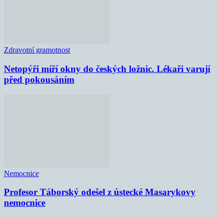
Zdravotní gramotnost
Netopýři míří okny do českých ložnic. Lékaři varují
před pokousáním
Nemocnice
Profesor Táborský odešel z ústecké Masarykovy
nemocnice