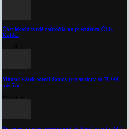
Část lékařů tvrdě zaútočila na prezidenta ČLK
Kubka
6. 12. 2021
Ministr Válek ocenil domov pro seniory za 70 000
měsíčně
10. 3. 2023
To, co se stalo ve stomatologii, je šílená ostuda, říká