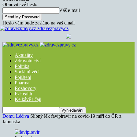
Obnovit své heslo
Váš e-mail
Heslo vám bude zasláno na váš email
zdravezpravy.cz
Aktuality
Zdravotnictví
Politika
Sociální věci
Pojištění
Pharma
Rozhovory
E-Health
Ke kávě i čaji
Domů
Léčiva
Slibný lék favipiravir na covid-19 míří do ČR z
Japonska