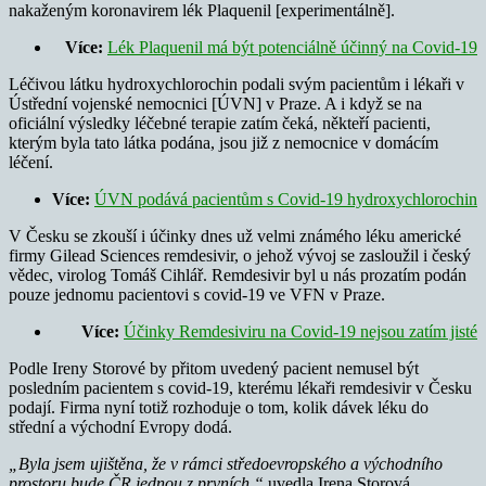
nakaženým koronavirem lék Plaquenil [experimentálně].
Více:
Lék Plaquenil má být potenciálně účinný na Covid-19
Léčivou látku hydroxychlorochin podali svým pacientům i lékaři v
Ústřední vojenské nemocnici [ÚVN] v Praze. A i když se na
oficiální výsledky léčebné terapie zatím čeká, někteří pacienti,
kterým byla tato látka podána, jsou již z nemocnice v domácím
léčení.
Více:
ÚVN podává pacientům s Covid-19 hydroxychlorochin
V Česku se zkouší i účinky dnes už velmi známého léku americké
firmy Gilead Sciences remdesivir, o jehož vývoj se zasloužil i český
vědec, virolog Tomáš Cihlář. Remdesivir byl u nás prozatím podán
pouze jednomu pacientovi s covid-19 ve VFN v Praze.
Více:
Účinky Remdesiviru na Covid-19 nejsou zatím jisté
Podle Ireny Storové by přitom uvedený pacient nemusel být
posledním pacientem s covid-19, kterému lékaři remdesivir v Česku
podají. Firma nyní totiž rozhoduje o tom, kolik dávek léku do
střední a východní Evropy dodá.
„Byla jsem ujištěna, že v rámci středoevropského a východního
prostoru bude ČR jednou z prvních,“
uvedla Irena Storová.