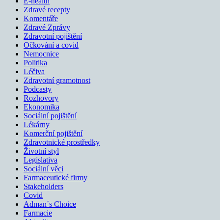
E-health
Zdravé recepty
Komentáře
Zdravé Zprávy
Zdravotní pojištění
Očkování a covid
Nemocnice
Politika
Léčiva
Zdravotní gramotnost
Podcasty
Rozhovory
Ekonomika
Sociální pojištění
Lékárny
Komerční pojištění
Zdravotnické prostředky
Životní styl
Legislativa
Sociální věci
Farmaceutické firmy
Stakeholders
Covid
Adman´s Choice
Farmacie