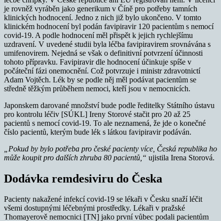
je rovněž vyráběn jako generikum v Číně pro potřeby tamních
klinických hodnocení. Jedno z nich již bylo ukončeno. V tomto
klinickém hodnocení byl podán favipiravir 120 pacientům s nemocí
covid-19. A podle hodnocení měl přispět k jejich rychlejšímu
uzdravení. V uvedené studii byla léčba favipiravirem srovnávána s
umifenovirem. Nejedná se však o definitivní potvrzení účinnosti
tohoto přípravku. Favipiravir dle hodnocení účinkuje spíše v
počáteční fázi onemocnění. Což potvrzuje i ministr zdravotnictí
Adam Vojtěch. Lék by se podle něj měl podávat pacientům se
středně těžkým průběhem nemoci, kteří jsou v nemocnicích.
Japonskem darované množství bude podle ředitelky Státního ústavu
pro kontrolu léčiv [SÚKL] Ireny Storové stačit pro 20 až 25
pacientů s nemocí covid-19. To ale neznamená, že jde o konečné
číslo pacientů, kterým bude lék s látkou favipiravir podáván.
„Pokud by bylo potřeba pro české pacienty více, Česká republika ho
může koupit pro dalších zhruba 80 pacientů,“
ujistila Irena Storová.
Dodávka remdesiviru do Česka
Pacienty nakažené infekcí covid-19 se lékaři v Česku snaží léčit
všemi dostupnými léčebnými prostředky. Lékaři v pražské
Thomayerově nemocnici [TN] jako první vůbec podali pacientům