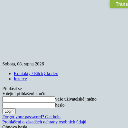
Trans
Sobota, 08. srpna 2026
Kontakty / Etický kodex
Inzerce
Přihlásit se
Vítejte! přihlášení k účtu
vaše uživatelské jméno
heslo
Forgot your password? Get help
Prohlášení o zásadách ochrany osobních údajů
Obnova hesla