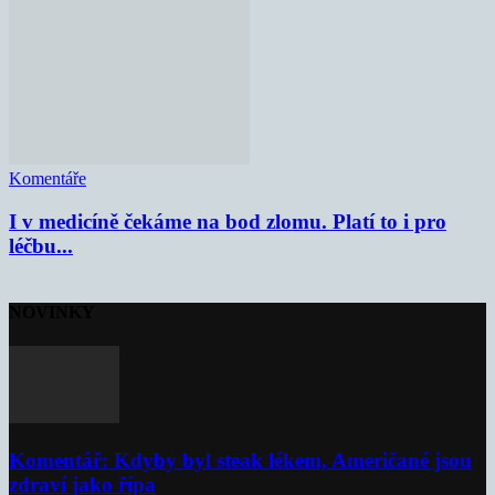
Komentáře
I v medicíně čekáme na bod zlomu. Platí to i pro
léčbu...
NOVINKY
Komentář: Kdyby byl steak lékem, Američané jsou
zdraví jako řípa