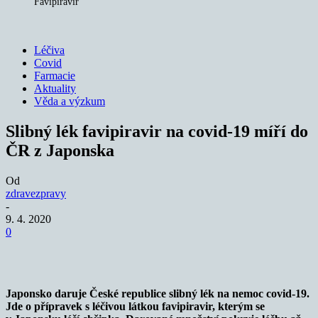
Favipiravir
Léčiva
Covid
Farmacie
Aktuality
Věda a výzkum
Slibný lék favipiravir na covid-19 míří do
ČR z Japonska
Od
zdravezpravy
-
9. 4. 2020
0
Japonsko daruje České republice slibný lék na nemoc covid-19.
Jde o přípravek s léčivou látkou favipiravir, kterým se