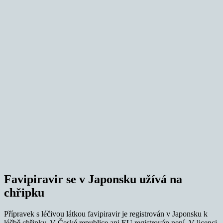
Favipiravir se v Japonsku užívá na
chřipku
Přípravek s léčivou látkou favipiravir je registrován v Japonsku k
léčbě chřipky. V České republice ani EU registrován není. V licenci