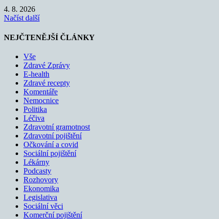
4. 8. 2026
Načíst další
NEJČTENĚJŠÍ ČLÁNKY
Vše
Zdravé Zprávy
E-health
Zdravé recepty
Komentáře
Nemocnice
Politika
Léčiva
Zdravotní gramotnost
Zdravotní pojištění
Očkování a covid
Sociální pojištění
Lékárny
Podcasty
Rozhovory
Ekonomika
Legislativa
Sociální věci
Komerční pojištění