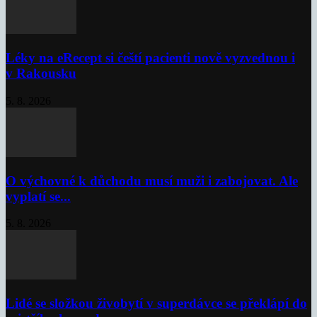
Léky na eRecept si čeští pacienti nově vyzvednou i
v Rakousku
5. 8. 2026
O výchovné k důchodu musí muži i zabojovat. Ale
vyplatí se...
5. 8. 2026
Lidé se složkou živobytí v superdávce se překlápí do