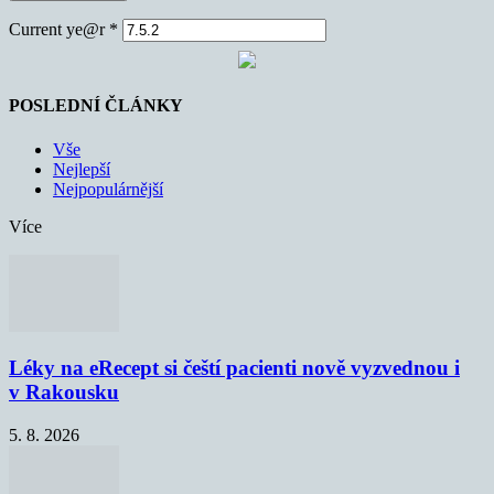
Current ye@r
*
POSLEDNÍ ČLÁNKY
Vše
Nejlepší
Nejpopulárnější
Více
Léky na eRecept si čeští pacienti nově vyzvednou i
v Rakousku
5. 8. 2026