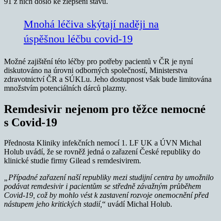
91 z nich došlo ke zlepšení stavu.
Mnohá léčiva skýtají naději na
úspěšnou léčbu covid-19
Možné zajištění této léčby pro potřeby pacientů v ČR je nyní
diskutováno na úrovni odborných společností, Ministerstva
zdravotnictví ČR a SÚKLu. Jeho dostupnost však bude limitována
množstvím potenciálních dárců plazmy.
Remdesivir nejenom pro těžce nemocné
s Covid-19
Přednosta Kliniky infekčních nemocí 1. LF UK a ÚVN Michal
Holub uvádí, že se rovněž jedná o zařazení České republiky do
klinické studie firmy Gilead s remdesivirem.
„Případné zařazení naší republiky mezi studijní centra by umožnilo
podávat remdesivir i pacientům se středně závažným průběhem
Covid-19, což by mohlo vést k zastavení rozvoje onemocnění před
nástupem jeho kritických stadií,
“ uvádí Michal Holub.