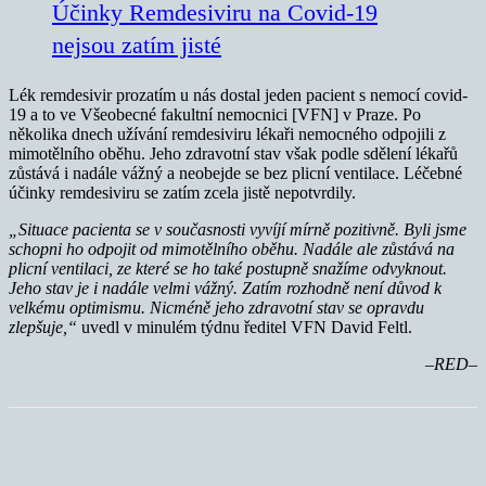
Účinky Remdesiviru na Covid-19
nejsou zatím jisté
Lék remdesivir prozatím u nás dostal jeden pacient s nemocí covid-
19 a to ve Všeobecné fakultní nemocnici [VFN] v Praze. Po
několika dnech užívání remdesiviru lékaři nemocného odpojili z
mimotělního oběhu. Jeho zdravotní stav však podle sdělení lékařů
zůstává i nadále vážný a neobejde se bez plicní ventilace. Léčebné
účinky remdesiviru se zatím zcela jistě nepotvrdily.
„Situace pacienta se v současnosti vyvíjí mírně pozitivně. Byli jsme
schopni ho odpojit od mimotělního oběhu. Nadále ale zůstává na
plicní ventilaci, ze které se ho také postupně snažíme odvyknout.
Jeho stav je i nadále velmi vážný. Zatím rozhodně není důvod k
velkému optimismu. Nicméně jeho zdravotní stav se opravdu
zlepšuje,“
uvedl v minulém týdnu ředitel VFN David Feltl.
–RED–