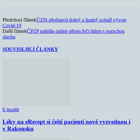
Předchozí článek
ÚZIS představil dobrý a špatný scénář vývoje
Covid-19
Další článek
ČPZP nabídla online přepis řeči lidem s poruchou
sluchu
SOUVISEJÍCÍ ČLÁNKY
E-health
Léky na eRecept si čeští pacienti nově vyzvednou i
v Rakousku