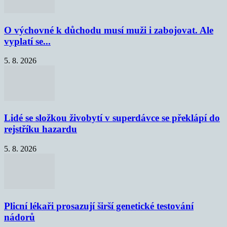
O výchovné k důchodu musí muži i zabojovat. Ale
vyplatí se...
5. 8. 2026
Lidé se složkou živobytí v superdávce se překlápí do
rejstříku hazardu
5. 8. 2026
Plicní lékaři prosazují širší genetické testování
nádorů