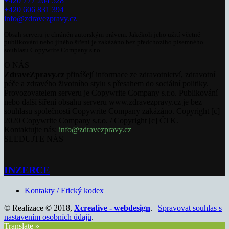
+420 777 264 528
+420 606 831 394
info@zdravezpravy.cz
Obsah serveru je chráněn autorským právem. Jakékoli jeho užití včetně
publikování nebo jiného šíření je zakázáno bez předchozího písemného
souhlasu Copywrite Company s.r.o.
O NÁS
ZdraveZpravy.cz
přinášejí informace ze zdravotnictví, zdravotní
péče a zdravého životního stylu s přesahem do sociální politiky.
Provozovatelem serveru je Copywrite Company s.r.o. Publikování
nebo další šíření obsahu serveru www.zdravezpravy.cz je bez
souhlasu společnosti Copywrite Company zakázáno. Copyright [c]
2020 Copywrite Company s.r.o. / Copyright [c] ČTK.
Kontaktujte nás:
info@zdravezpravy.cz
SLEDUJTE NÁS
INZERCE
Kontakty / Etický kodex
© Realizace © 2018,
Xcreative - webdesign
. |
Spravovat souhlas s
nastavením osobních údajů
.
Translate »