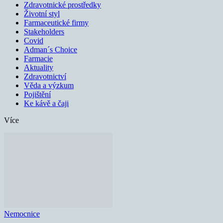
Zdravotnické prostředky
Životní styl
Farmaceutické firmy
Stakeholders
Covid
Adman´s Choice
Farmacie
Aktuality
Zdravotnictví
Věda a výzkum
Pojištění
Ke kávě a čaji
Více
Nemocnice