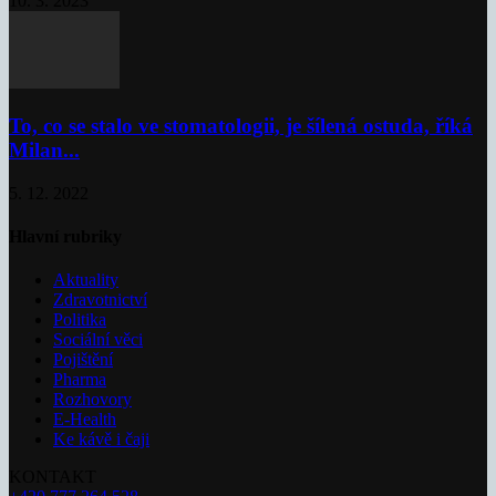
10. 3. 2023
To, co se stalo ve stomatologii, je šílená ostuda, říká
Milan...
5. 12. 2022
Hlavní rubriky
Aktuality
Zdravotnictví
Politika
Sociální věci
Pojištění
Pharma
Rozhovory
E-Health
Ke kávě i čaji
KONTAKT