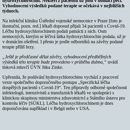
hydroxychlorochin. Někteří z pacientů už jsou v domácí péči.
Vyhodnocení výsledků podané terapie se očekává v nejbližších
týdnech.
Na infekční kliniku Ústřední vojenské nemocnice v Praze [foto je
ilustrační, pozn. red.] lékaři doposud přijali 34 pacientů s Covid-19.
Léčbu hydroxychlorochinem podali patnácti z nich. Osm
nemocných, kterým se léčivá látka hydroxychlorochin podala, už je
v domácím ošetření. I přesto je podle odborníků na závěry podané
terapie příliš brzy.
„Ještě je předčasné dělat závěry, vyhodnocení předběžných
výsledků této terapie bude provedeno v průběhu dubna,“
uvádí
tisková mluvčí ÚVN Jitka Zinke.
Upřesnila, že podávání hydroxychlorochinu vychází z pracovní
verze společného doporučeného postupu „Specifická léčba
dospělých pacientů s Covid-19“. Ten připravily odborné společnosti
infektologů, intenzivistů a transfuzních lékařů ve spolupráci s
klinickou skupinou ministerstva zdravotnictví a Státního ústavu pro
kontrolu léčiv [SÚKL]. Léčba hydroxychlorochinem je dnes
doporučována například i v Belgii nebo v USA.