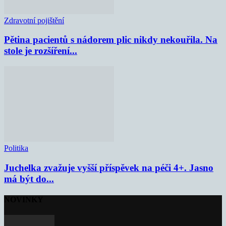
Zdravotní pojištění
Pětina pacientů s nádorem plic nikdy nekouřila. Na
stole je rozšíření...
Politika
Juchelka zvažuje vyšší příspěvek na péči 4+. Jasno
má být do...
NOVINKY