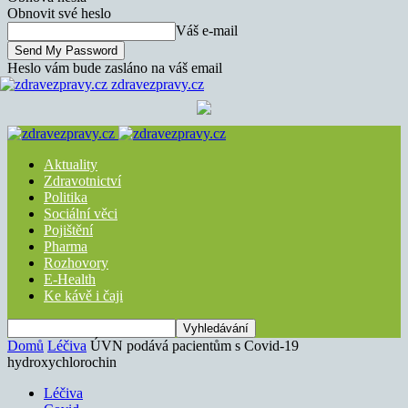
Obnovit své heslo
Váš e-mail
Heslo vám bude zasláno na váš email
zdravezpravy.cz
Aktuality
Zdravotnictví
Politika
Sociální věci
Pojištění
Pharma
Rozhovory
E-Health
Ke kávě i čaji
Domů
Léčiva
ÚVN podává pacientům s Covid-19
hydroxychlorochin
Léčiva