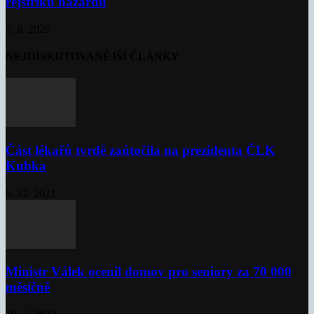
rejstříku hazardu
5. 8. 2026
NEJDISKUTOVANĚJŠÍ ČLÁNKY
Část lékařů tvrdě zaútočila na prezidenta ČLK
Kubka
6. 12. 2021
Ministr Válek ocenil domov pro seniory za 70 000
měsíčně