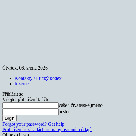
Čtvrtek, 06. srpna 2026
Kontakty / Etický kodex
Inzerce
Přihlásit se
Vítejte! přihlášení k účtu
vaše uživatelské jméno
heslo
Forgot your password? Get help
Prohlášení o zásadách ochrany osobních údajů
Obnova hesla