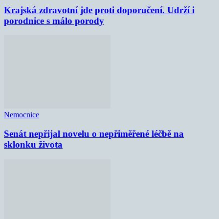
Krajská zdravotní jde proti doporučení. Udrží i
porodnice s málo porody
Nemocnice
Senát nepřijal novelu o nepřiměřené léčbě na
sklonku života