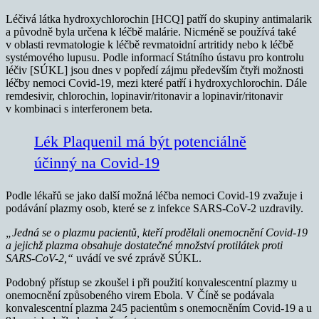
Léčivá látka hydroxychlorochin [HCQ] patří do skupiny antimalarik
a původně byla určena k léčbě malárie. Nicméně se používá také
v oblasti revmatologie k léčbě revmatoidní artritidy nebo k léčbě
systémového lupusu. Podle informací Státního ústavu pro kontrolu
léčiv [SÚKL] jsou dnes v popředí zájmu především čtyři možnosti
léčby nemoci Covid-19, mezi které patří i hydroxychlorochin. Dále
remdesivir, chlorochin, lopinavir/ritonavir a lopinavir/ritonavir
v kombinaci s interferonem beta.
Lék Plaquenil má být potenciálně
účinný na Covid-19
Podle lékařů se jako další možná léčba nemoci Covid-19 zvažuje i
podávání plazmy osob, které se z infekce SARS-CoV-2 uzdravily.
„Jedná se o plazmu pacientů, kteří prodělali onemocnění Covid-19
a jejichž plazma obsahuje dostatečné množství protilátek proti
SARS-CoV-2,“
uvádí ve své zprávě SÚKL.
Podobný přístup se zkoušel i při použití konvalescentní plazmy u
onemocnění způsobeného virem Ebola. V Číně se podávala
konvalescentní plazma 245 pacientům s onemocněním Covid-19 a u