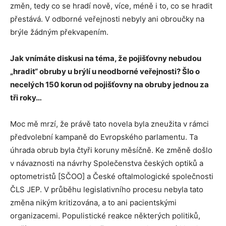
změn, tedy co se hradí nově, více, méně i to, co se hradit
přestává. V odborné veřejnosti nebyly ani obroučky na
brýle žádným překvapením.
Jak vnímáte diskusi na téma, že pojišťovny nebudou
„hradit“ obruby u brýlí u neodborné veřejnosti? Šlo o
necelých 150 korun od pojišťovny na obruby jednou za
tři roky…
Moc mě mrzí, že právě tato novela byla zneužita v rámci
předvolební kampaně do Evropského parlamentu. Ta
úhrada obrub byla čtyři koruny měsíčně. Ke změně došlo
v návaznosti na návrhy Společenstva českých optiků a
optometristů [SČOO] a České oftalmologické společnosti
ČLS JEP. V průběhu legislativního procesu nebyla tato
změna nikým kritizována, a to ani pacientskými
organizacemi. Populistické reakce některých politiků,