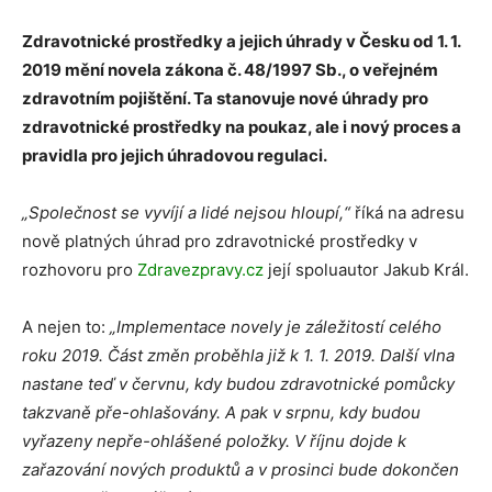
Zdravotnické prostředky a jejich úhrady v Česku od 1. 1.
2019 mění novela zákona č. 48/1997 Sb., o veřejném
zdravotním pojištění. Ta stanovuje nové úhrady pro
zdravotnické prostředky na poukaz, ale i nový proces a
pravidla pro jejich úhradovou regulaci.
„Společnost se vyvíjí a lidé nejsou hloupí,“
říká na adresu
nově platných úhrad pro zdravotnické prostředky v
rozhovoru pro
Zdravezpravy.cz
její spoluautor Jakub Král.
A nejen to:
„Implementace novely je záležitostí celého
roku 2019. Část změn proběhla již k 1. 1. 2019. Další vlna
nastane teď v červnu, kdy budou zdravotnické pomůcky
takzvaně pře-ohlašovány. A pak v srpnu, kdy budou
vyřazeny nepře-ohlášené položky. V říjnu dojde k
zařazování nových produktů a v prosinci bude dokončen