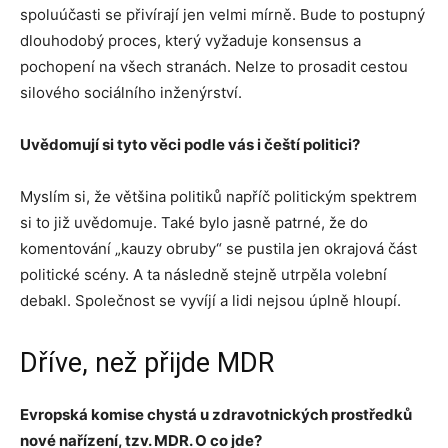
spoluúčasti se přivírají jen velmi mírně. Bude to postupný
dlouhodobý proces, který vyžaduje konsensus a
pochopení na všech stranách. Nelze to prosadit cestou
silového sociálního inženýrství.
Uvědomují si tyto věci podle vás i čeští politici?
Myslím si, že většina politiků napříč politickým spektrem
si to již uvědomuje. Také bylo jasně patrné, že do
komentování „kauzy obruby“ se pustila jen okrajová část
politické scény. A ta následně stejně utrpěla volební
debakl. Společnost se vyvíjí a lidi nejsou úplně hloupí.
Dříve, než přijde MDR
Evropská komise chystá u zdravotnických prostředků
nové nařízení, tzv. MDR. O co jde?