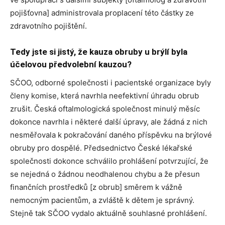
pojišťovna] administrovala proplacení této částky ze
zdravotního pojištění.
Tedy jste si jistý, že kauza obruby u brýlí byla
účelovou předvolební kauzou?
SČOO, odborné společnosti i pacientské organizace byly
členy komise, která navrhla neefektivní úhradu obrub
zrušit. Česká oftalmologická společnost minulý měsíc
dokonce navrhla i některé další úpravy, ale žádná z nich
nesměřovala k pokračování daného příspěvku na brýlové
obruby pro dospělé. Předsednictvo České lékařské
společnosti dokonce schválilo prohlášení potvrzující, že
se nejedná o žádnou neodhalenou chybu a že přesun
finančních prostředků [z obrub] směrem k vážně
nemocným pacientům, a zvláště k dětem je správný.
Stejně tak SČOO vydalo aktuálně souhlasné prohlášení.