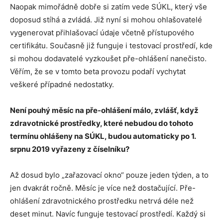
Naopak mimořádně dobře si zatím vede SÚKL, který vše
doposud stíhá a zvládá. Již nyní si mohou ohlašovatelé
vygenerovat přihlašovací údaje včetně přístupového
certifikátu. Současně již funguje i testovací prostředí, kde
si mohou dodavatelé vyzkoušet pře-ohlášení nanečisto.
Věřím, že se v tomto beta provozu podaří vychytat
veškeré případné nedostatky.
Není pouhý měsíc na pře-ohlášení málo, zvlášť, když
zdravotnické prostředky, které nebudou do tohoto
termínu ohlášeny na SÚKL, budou automaticky po 1.
srpnu 2019 vyřazeny z číselníku?
Až dosud bylo „zařazovací okno“ pouze jeden týden, a to
jen dvakrát ročně. Měsíc je více než dostačující. Pře-
ohlášení zdravotnického prostředku netrvá déle než
deset minut. Navíc funguje testovací prostředí. Každý si