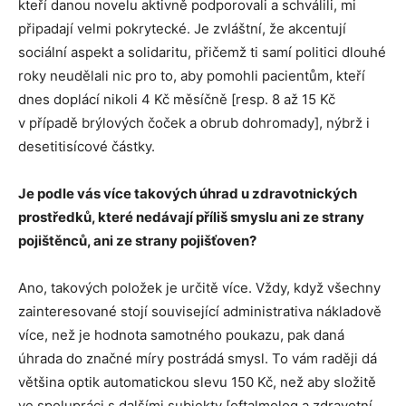
kteří danou novelu aktivně podporovali a schválili, mi
připadají velmi pokrytecké. Je zvláštní, že akcentují
sociální aspekt a solidaritu, přičemž ti samí politici dlouhé
roky neudělali nic pro to, aby pomohli pacientům, kteří
dnes doplácí nikoli 4 Kč měsíčně [resp. 8 až 15 Kč
v případě brýlových čoček a obrub dohromady], nýbrž i
desetitisícové částky.
Je podle vás více takových úhrad u zdravotnických
prostředků, které nedávají příliš smyslu ani ze strany
pojištěnců, ani ze strany pojišťoven?
Ano, takových položek je určitě více. Vždy, když všechny
zainteresované stojí související administrativa nákladově
více, než je hodnota samotného poukazu, pak daná
úhrada do značné míry postrádá smysl. To vám raději dá
většina optik automatickou slevu 150 Kč, než aby složitě
ve spolupráci s dalšími subjekty [oftalmolog a zdravotní