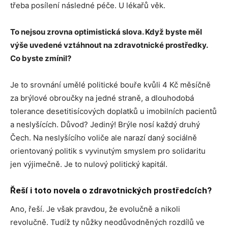
třeba posílení následné péče. U lékařů věk.
To nejsou zrovna optimistická slova. Když byste měl
výše uvedené vztáhnout na zdravotnické prostředky.
Co byste zmínil?
Je to srovnání umělé politické bouře kvůli 4 Kč měsíčně
za brýlové obroučky na jedné straně, a dlouhodobá
tolerance desetitisícových doplatků u imobilních pacientů
a neslyšících. Důvod? Jediný! Brýle nosí každý druhý
Čech. Na neslyšícího voliče ale narazí daný sociálně
orientovaný politik s vyvinutým smyslem pro solidaritu
jen výjimečně. Je to nulový politický kapitál.
Řeší i toto novela o zdravotnických prostředcích?
Ano, řeší. Je však pravdou, že evolučně a nikoli
revolučně. Tudíž ty nůžky neodůvodněných rozdílů ve