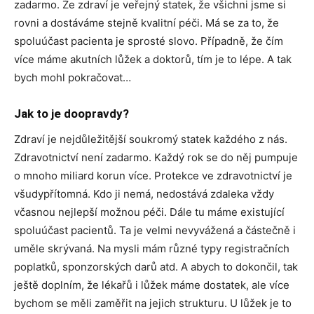
zadarmo. Že zdraví je veřejný statek, že všichni jsme si
rovni a dostáváme stejně kvalitní péči. Má se za to, že
spoluúčast pacienta je sprosté slovo. Případně, že čím
více máme akutních lůžek a doktorů, tím je to lépe. A tak
bych mohl pokračovat…
Jak to je doopravdy?
Zdraví je nejdůležitější soukromý statek každého z nás.
Zdravotnictví není zadarmo. Každý rok se do něj pumpuje
o mnoho miliard korun více. Protekce ve zdravotnictví je
všudypřítomná. Kdo ji nemá, nedostává zdaleka vždy
včasnou nejlepší možnou péči. Dále tu máme existující
spoluúčast pacientů. Ta je velmi nevyvážená a částečně i
uměle skrývaná. Na mysli mám různé typy registračních
poplatků, sponzorských darů atd. A abych to dokončil, tak
ještě doplním, že lékařů i lůžek máme dostatek, ale více
bychom se měli zaměřit na jejich strukturu. U lůžek je to