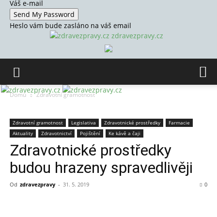
Váš e-mail
Heslo vám bude zasláno na váš email
zdravezpravy.cz
Domů
Zdravotní gramotnost
Zdravotní gramotnost
Legislativa
Zdravotnické prostředky
Farmacie
Aktuality
Zdravotnictví
Pojištění
Ke kávě a čaji
Zdravotnické prostředky
budou hrazeny spravedlivěji
Od
zdravezpravy
-
31. 5. 2019
0