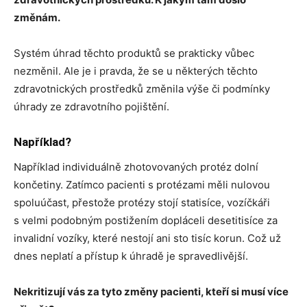
změnám.
Systém úhrad těchto produktů se prakticky vůbec
nezměnil. Ale je i pravda, že se u některých těchto
zdravotnických prostředků změnila výše či podmínky
úhrady ze zdravotního pojištění.
Například?
Například individuálně zhotovovaných protéz dolní
končetiny. Zatímco pacienti s protézami měli nulovou
spoluúčast, přestože protézy stojí statisíce, vozíčkáři
s velmi podobným postižením dopláceli desetitisíce za
invalidní vozíky, které nestojí ani sto tisíc korun. Což už
dnes neplatí a přístup k úhradě je spravedlivější.
Nekritizují vás za tyto změny pacienti, kteří si musí více