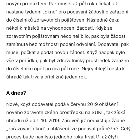
novým produktem. Pak musel až půl roku čekat, až
nastane týdenní „okno“ pro podávání žádostí o zařazení
do číselníků zdravotních pojišťoven. Následně čekal
několik měsíců na vyhodnocení žádosti. Když se
zdravotním pojišťovnám něco nelíbilo, pak byla žádost
zamítnuta bez možnosti podání odvolání. Dodavatel pak
musel počkat a podat novou žádost. Když naopak bylo
vše v pořádku, pak byl zdravotnický prostředek zařazen
do číselníku opět po cca půl roce. Nejrychlejší cesta k
úhradě tak trvala přibližně jeden rok.
A dnes?
Nově, když dodavatel podá v červnu 2019 ohlášení
nového zdravotnického prostředku na SÚKL, tak získá
úhradu už od 1. 10. 2019. Zároveň již neexistuje žádné
„zařazovací okno“ a ohlášení lze podávat průběžně. Celý
proces bude namísto jednoho roku trvat tři až čtyři