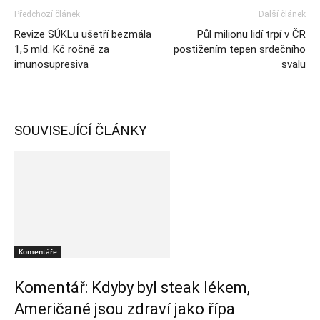
Předchozí článek
Další článek
Revize SÚKLu ušetří bezmála
Půl milionu lidí trpí v ČR
1,5 mld. Kč ročně za
postižením tepen srdečního
imunosupresiva
svalu
SOUVISEJÍCÍ ČLÁNKY
Komentáře
Komentář: Kdyby byl steak lékem,
Američané jsou zdraví jako řípa