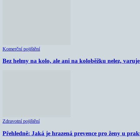
Komerční pojištění
Bez helmy na kolo, ale ani na koloběžku nelez, varu
Zdravotní pojištění
Přehledně: Jaká je hrazená prevence pro ženy u prak