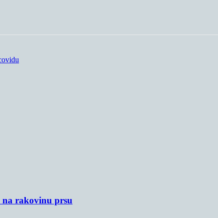
covidu
u na rakovinu prsu