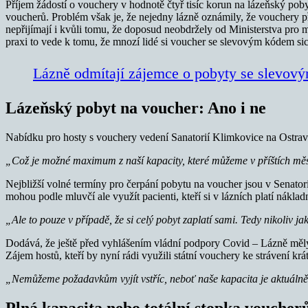
Příjem žádostí o vouchery v hodnotě čtyř tisíc korun na lázeňský pob
voucherů. Problém však je, že nejedny lázně oznámily, že vouchery p
nepřijímají i kvůli tomu, že doposud neobdržely od Ministerstva pro
praxi to vede k tomu, že mnozí lidé si voucher se slevovým kódem sice
Lázně odmítají zájemce o pobyty se slevov
Lázeňský pobyt na voucher: Ano i ne
Nabídku pro hosty s vouchery vedení Sanatorií Klimkovice na Ostrav
„Což je možné maximum z naší kapacity, které můžeme v příštích měs
Nejbližší volné termíny pro čerpání pobytu na voucher jsou v Senator
mohou podle mluvčí ale využít pacienti, kteří si v lázních platí nákl
„Ale to pouze v případě, že si celý pobyt zaplatí sami. Tedy nikoliv
Dodává, že ještě před vyhlášením vládní podpory Covid – Lázně měly 
Zájem hostů, kteří by nyní rádi využili státní vouchery ke strávení k
„Nemůžeme požadavkům vyjít vstříc, neboť naše kapacita je aktuálně
Plná kapacita nebo totální stopka vouche