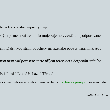
heru lázně volné kapacity mají.
eným písmem zařízení informuje zájemce, že státem podporované
t. Další, kdo státní vouchery na lázeňské pobyty nepřijímá, jsou
u platností pozastavujeme příjem rezervací s čerpáním státního
ily i Janské Lázně či Lázně Třeboň.
e zkušeností veřejnosti a čtenářů deníku
ZdraveZpravy.cz
se musí ale
–RED/ČTK–