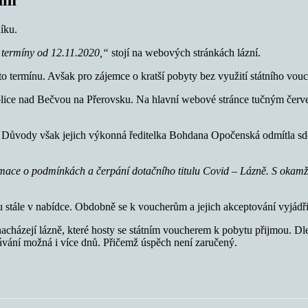
níku.
 termíny od 12.11.2020,“
stojí na webových stránkách lázní.
to termínu. Avšak pro zájemce o kratší pobyty bez využití státního vouc
lice nad Bečvou na Přerovsku. Na hlavní webové stránce tučným červ
 Důvody však jejich výkonná ředitelka Bohdana Opočenská odmítla sděli
ce o podmínkách a čerpání dotačního titulu Covid – Lázně. S okamžito
sou stále v nabídce. Obdobně se k voucherům a jejich akceptování vyjádř
nacházejí lázně, které hosty se státním voucherem k pobytu přijmou. Dl
olávání možná i více dnů. Přičemž úspěch není zaručený.