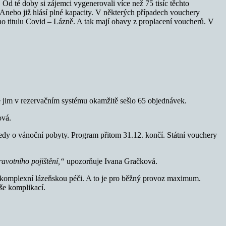
Od té doby si zájemci vygenerovali více než 75 tisíc těchto
 Anebo již hlásí plné kapacity. V některých případech vouchery
o titulu Covid – Lázně. A tak mají obavy z proplacení voucherů. V
 jim v rezervačním systému okamžitě sešlo 65 objednávek.
ová.
tedy o vánoční pobyty. Program přitom 31.12. končí. Státní vouchery
avotního pojištění,“
upozorňuje Ivana Gračková.
a komplexní lázeňskou péči. A to je pro běžný provoz maximum.
íše komplikací.