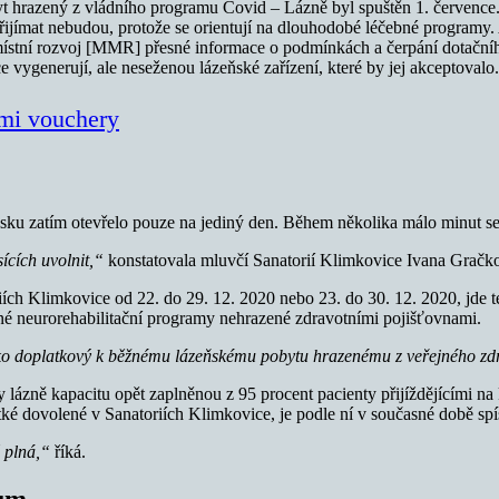
yt hrazený z vládního programu Covid – Lázně byl spuštěn 1. července. 
řijímat nebudou, protože se orientují na dlouhodobé léčebné programy.
 místní rozvoj [MMR] přesné informace o podmínkách a čerpání dotačníh
 vygenerují, ale neseženou lázeňské zařízení, které by jej akceptovalo.
ými vouchery
sku zatím otevřelo pouze na jediný den. Během několika málo minut se
ících uvolnit,“
konstatovala mluvčí Sanatorií Klimkovice Ivana Gračk
iích Klimkovice od 22. do 29. 12. 2020 nebo 23. do 30. 12. 2020, jde 
adné neurorehabilitační programy nehrazené zdravotními pojišťovnami.
 jako doplatkový k běžnému lázeňskému pobytu hrazenému z veřejného zdr
lázně kapacitu opět zaplněnou z 95 procent pacienty přijíždějícími n
rátké dovolené v Sanatoriích Klimkovice, je podle ní v současné době sp
 plná,“
říká.
rům