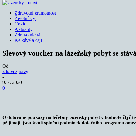
Zdravotní gramotnost
Životní styl
Covid
Aktuality
Zdravotnictví
Ke kávě a čaji
Slevový voucher na lázeňský pobyt se stává
Od
zdravezpravy
-
9. 7. 2020
0
Sdílet
O dotované poukazy na léčebný lázeňský pobyt v hodnotě čtyř tisíc
přijímají, jsou kvůli splnění podmínek dotačního programu omez