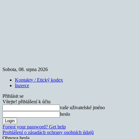
Sobota, 08. srpna 2026
Kontakty / Etický kodex
Inzerce
Přihlásit se
Vítejte! přihlášení k účtu
vaše uživatelské jméno
heslo
Forgot your password? Get help
Prohlášení o zásadách ochrany osobních údajů
Obnova hesla