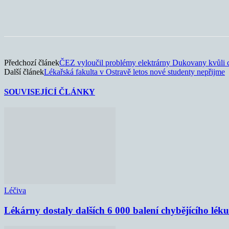
Sdílet
Předchozí článek
ČEZ vyloučil problémy elektrárny Dukovany kvůli 
Další článek
Lékařská fakulta v Ostravě letos nové studenty nepřijme
SOUVISEJÍCÍ ČLÁNKY
Léčiva
Lékárny dostaly dalších 6 000 balení chybějícího lék