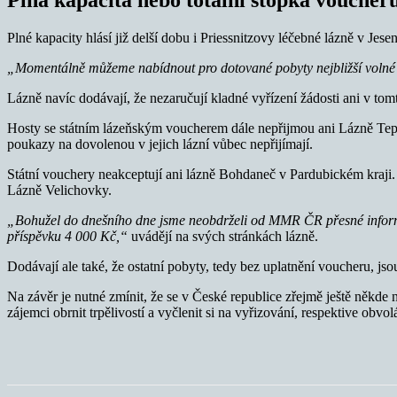
Plné kapacity hlásí již delší dobu i Priessnitzovy léčebné lázně v Jese
„Momentálně můžeme nabídnout pro dotované pobyty nejbližší volné
Lázně navíc dodávají, že nezaručují kladné vyřízení žádosti ani v tom
Hosty se státním lázeňským voucherem dále nepřijmou ani Lázně Tep
poukazy na dovolenou v jejich lázní vůbec nepřijímají.
Státní vouchery neakceptují ani lázně Bohdaneč v Pardubickém kraji.
Lázně Velichovky.
„Bohužel do dnešního dne jsme neobdrželi od MMR ČR přesné informa
příspěvku 4 000 Kč,“
uvádějí na svých stránkách lázně.
Dodávají ale také, že ostatní pobyty, tedy bez uplatnění voucheru, j
Na závěr je nutné zmínit, že se v České republice zřejmě ještě někde 
zájemci obrnit trpělivostí a vyčlenit si na vyřizování, respektive obv