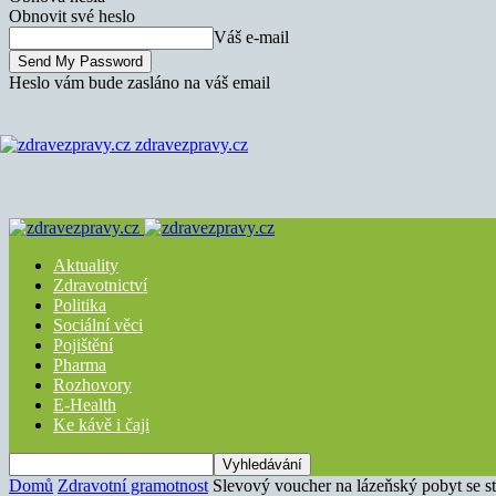
Obnovit své heslo
Váš e-mail
Heslo vám bude zasláno na váš email
zdravezpravy.cz
Aktuality
Zdravotnictví
Politika
Sociální věci
Pojištění
Pharma
Rozhovory
E-Health
Ke kávě i čaji
Domů
Zdravotní gramotnost
Slevový voucher na lázeňský pobyt se st