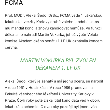
FCMA
Prof. MUDr. Aleksi Šedo, DrSc., FCMA vede 1. Lékařskou
fakultu Univerzity Karlovy druhé volební období. Letos
mu mandát končí a znovu kandidovat nemůže. Ve funkci
děkana ho nahradí Martin
Vokurka
, jehož výběr Volební
komise Akademického senátu 1. LF UK oznámila koncem
června.
MARTIN VOKURKA BYL ZVOLEN
DĚKANEM 1. LF UK
Aleksi Šedo, který je ženatý a má jednu dceru, se narodil
v roce 1961 v Helsinkách. V roce 1986 promoval na
Fakultě všeobecného lékařství Univerzity Karlovy v
Praze. Čtyři roky poté získal titul kandidáta věd v oboru
lékařská biochemie. O dva roky později byl jmenován