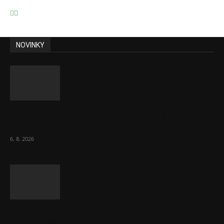
NOVINKY
Ceny akcií Eli Lilly rostou, ale ceny akcií
Novo Nordisku klesají
6. 8. 2026
Netopýři míří okny do českých ložnic. Lékaři