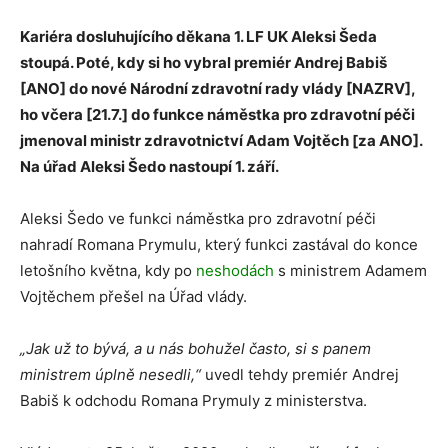
Kariéra dosluhujícího děkana 1. LF UK Aleksi Šeda
stoupá. Poté, kdy si ho vybral premiér Andrej Babiš
[ANO] do nové Národní zdravotní rady vlády [NAZRV],
ho včera [21.7.] do funkce náměstka pro zdravotní péči
jmenoval ministr zdravotnictví Adam Vojtěch [za ANO].
Na úřad Aleksi Šedo nastoupí 1. září.
Aleksi Šedo ve funkci náměstka pro zdravotní péči
nahradí Romana Prymulu, který funkci zastával do konce
letošního května, kdy po
neshodách
s ministrem Adamem
Vojtěchem přešel na Úřad vlády.
„Jak už to bývá, a u nás bohužel často, si s panem
ministrem úplně nesedli,“
uvedl tehdy premiér Andrej
Babiš k odchodu Romana Prymuly z ministerstva.