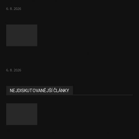
varují před pokousáním
6. 8. 2026
V korupční kauze z roku 2018 ve FN Bulovka
padly další...
6. 8. 2026
NEJDISKUTOVANĚJŠÍ ČLÁNKY
Část lékařů tvrdě zaútočila na prezidenta