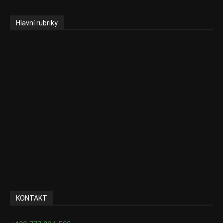
Hlavní rubriky
Aktuality
Zdravotnictví
Politika
Sociální věci
Pojištění
Pharma
Rozhovory
E-Health
Ke kávě i čaji
KONTAKT