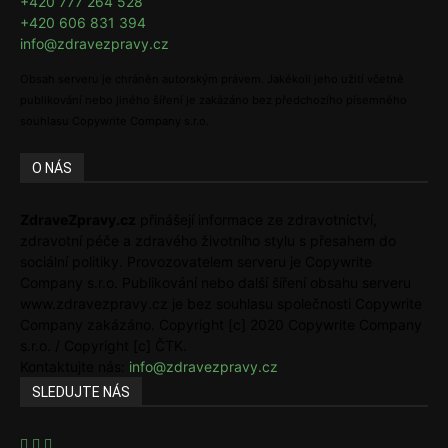
+420 777 264 528
+420 606 831 394
info@zdravezpravy.cz
Obsah serveru je chráněn autorským právem. Jakékoli jeho užití včetně
publikování nebo jiného šíření je zakázáno bez předchozího písemného
souhlasu Copywrite Company s.r.o.
O NÁS
ZdraveZpravy.cz
přinášejí informace ze zdravotnictví,
zdravotní péče a zdravého životního stylu s přesahem do
sociální politiky. Provozovatelem serveru je Copywrite
Company s.r.o. Publikování nebo další šíření obsahu serveru
www.zdravezpravy.cz je bez souhlasu společnosti Copywrite
Company zakázáno. Copyright [c] 2020 Copywrite Company
s.r.o. / Copyright [c] ČTK.
Kontaktujte nás:
info@zdravezpravy.cz
SLEDUJTE NÁS