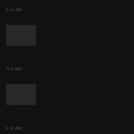
ČLK Kubka
6. 12. 2021
Ministr Válek ocenil domov pro seniory za
70 000 měsíčně
10. 3. 2023
To, co se stalo ve stomatologii, je šílená
ostuda, říká Milan...
5. 12. 2022