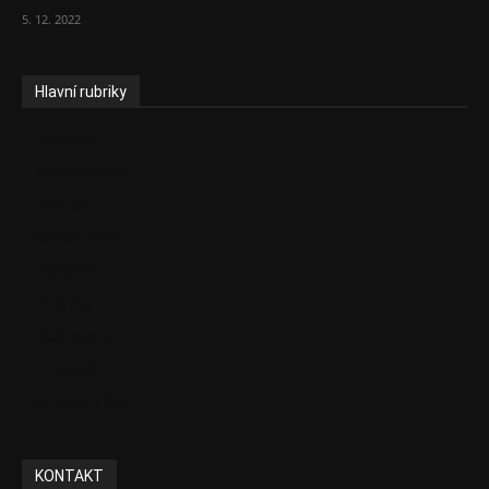
5. 12. 2022
Hlavní rubriky
Aktuality
Zdravotnictví
Politika
Sociální věci
Pojištění
Pharma
Rozhovory
E-Health
Ke kávě i čaji
KONTAKT