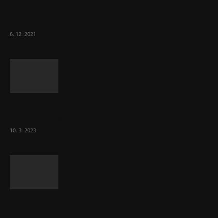
Část lékařů tvrdě zaútočila na prezidenta
ČLK Kubka
6. 12. 2021
Ministr Válek ocenil domov pro seniory za
70 000 měsíčně
10. 3. 2023
To, co se stalo ve stomatologii, je šílená
ostuda, říká Milan...