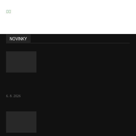
NOVINKY
Ceny akcií Eli Lilly rostou, ale ceny akcií
Novo Nordisku klesají
6. 8. 2026