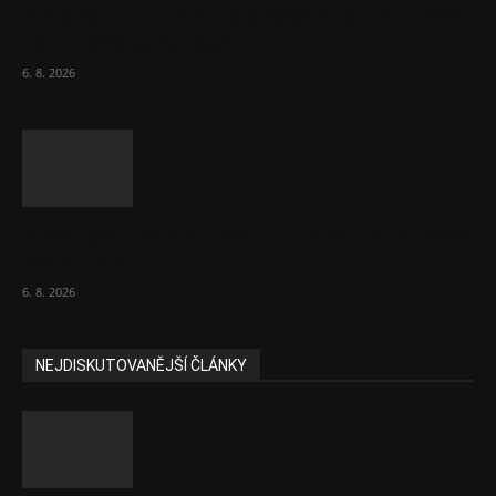
Netopýři míří okny do českých ložnic. Lékaři
varují před pokousáním
6. 8. 2026
V korupční kauze z roku 2018 ve FN Bulovka
padly další...
6. 8. 2026
NEJDISKUTOVANĚJŠÍ ČLÁNKY