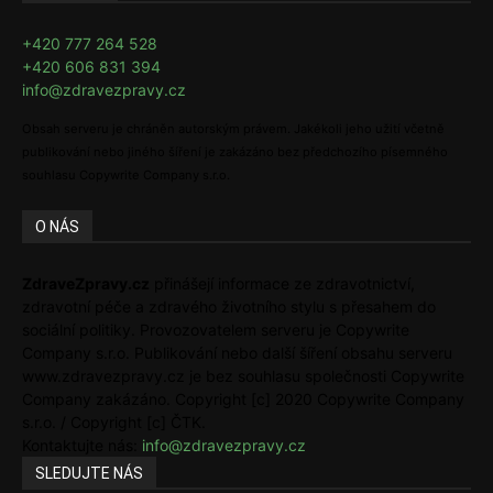
+420 777 264 528
+420 606 831 394
info@zdravezpravy.cz
Obsah serveru je chráněn autorským právem. Jakékoli jeho užití včetně
publikování nebo jiného šíření je zakázáno bez předchozího písemného
souhlasu Copywrite Company s.r.o.
O NÁS
ZdraveZpravy.cz
přinášejí informace ze zdravotnictví,
zdravotní péče a zdravého životního stylu s přesahem do
sociální politiky. Provozovatelem serveru je Copywrite
Company s.r.o. Publikování nebo další šíření obsahu serveru
www.zdravezpravy.cz je bez souhlasu společnosti Copywrite
Company zakázáno. Copyright [c] 2020 Copywrite Company
s.r.o. / Copyright [c] ČTK.
Kontaktujte nás:
info@zdravezpravy.cz
SLEDUJTE NÁS