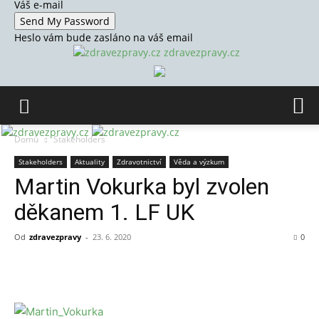
Váš e-mail
Heslo vám bude zasláno na váš email
zdravezpravy.cz
Domů
Stakeholders
Stakeholders
Aktuality
Zdravotnictví
Věda a výzkum
Martin Vokurka byl zvolen
děkanem 1. LF UK
Od
zdravezpravy
-
23. 6. 2020
0