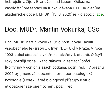
hebrejštiny. Žije v Brandýse nad Labem. Odkaz na
kandidátní prezentaci na funkci děkana 1. LF UK členům
akademické obce 1. LF UK [15. 6. 2020] je k dispozici
zde
.
Doc. MUDr. Martin Vokurka, CSc.
Doc. MUDr. Martin Vokurka, CSc. vystudoval Fakultu
všeobecného lékařství UK [nyní 1. LF UK] v Praze. V roce
1993 získal atestaci z vnitřního lékařství I. stupně. O čtyři
roky později obhájil kandidátskou dizertační práci
[Porfyriny v očních žlázách potkana, pozn. red.]. V březnu
2005 byl jmenován docentem pro obor patologická
fyziologie [Molekulárně biologické přístupy k studiu
etiopatogeneze onemocnění, pozn. red.].