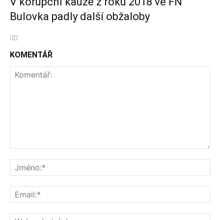
V korupční kauze z roku 2018 ve FN
Bulovka padly další obžaloby
KOMENTÁŘ