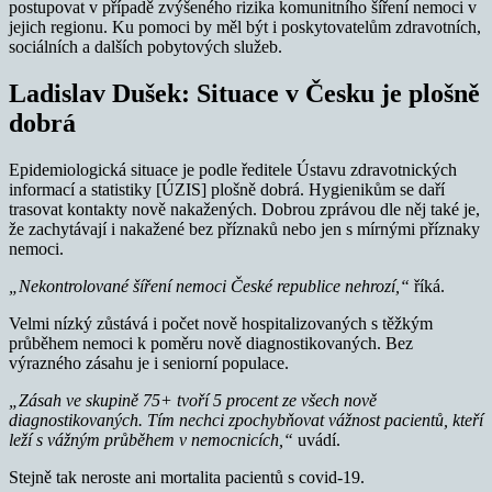
postupovat v případě zvýšeného rizika komunitního šíření nemoci v
jejich regionu. Ku pomoci by měl být i poskytovatelům zdravotních,
sociálních a dalších pobytových služeb.
Ladislav Dušek: Situace v Česku je plošně
dobrá
Epidemiologická situace je podle ředitele Ústavu zdravotnických
informací a statistiky [ÚZIS] plošně dobrá. Hygienikům se daří
trasovat kontakty nově nakažených. Dobrou zprávou dle něj také je,
že zachytávají i nakažené bez příznaků nebo jen s mírnými příznaky
nemoci.
„Nekontrolované šíření nemoci České republice nehrozí,“
říká.
Velmi nízký zůstává i počet nově hospitalizovaných s těžkým
průběhem nemoci k poměru nově diagnostikovaných. Bez
výrazného zásahu je i seniorní populace.
„Zásah ve skupině 75+ tvoří 5 procent ze všech nově
diagnostikovaných. Tím nechci zpochybňovat vážnost pacientů, kteří
leží s vážným průběhem v nemocnicích,“
uvádí.
Stejně tak neroste ani mortalita pacientů s covid-19.