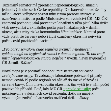
Tuzemský semafor má zpřehlednit epidemiologickou situaci v
jednotlivých okresech České republiky. Dle barevného rozlišení by
měla i laická veřejnost poznat míru rizika přenosu infekce v
označeném místě. To podle Ministerstva zdravotnictví ČR [MZ ČR]
znamená pochopit, jaká preventivní opatření v něm platí. Míra rizika
však nevychází z aktuálního počtu právě nakažených v daném
okrese, ale z míry rizika komunitního šíření infekce. Nemusí proto
vždy platit, že červený nebo i žlutě označený okres má nejvyšší
počet covid pozitivních pacientů.
„
Pro barvu semaforu bude zejména určující vyhodnocení
epidemiologů na hygienické stanici v daném regionu. To oni znají
místní epidemiologickou situaci nejlépe
,“ uvedla hlavní hygienička
ČR Jarmila Rážová.
Nová mapa je v podstatě obdobou ministerstvem současně
zveřejňované
mapy
. Ta zobrazuje laboratorně potvrzené případy
nemoci covid-19 podle regionů od bílé až do tmavě růžové až
červené barvy. Čím tmavší odstín okres má, tím vyšší je v něm počet
pozitivních případů. Poté, kdy MZ ČR
upravilo statistiky
počtu
nakažených a vyléčených covid pacientů, došlo na mapě k
významným změnám barevného rozlišení rizika nákazy.