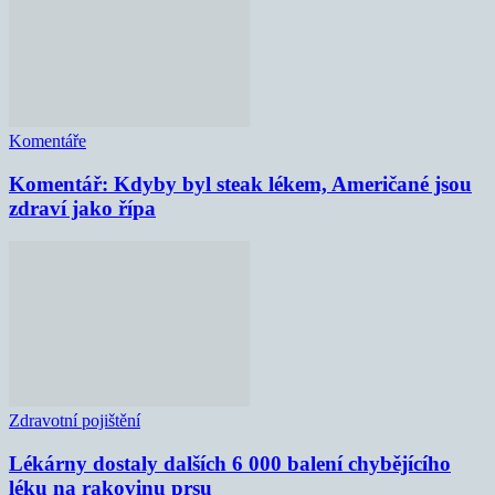
Komentáře
Komentář: Kdyby byl steak lékem, Američané jsou
zdraví jako řípa
Zdravotní pojištění
Lékárny dostaly dalších 6 000 balení chybějícího
léku na rakovinu prsu