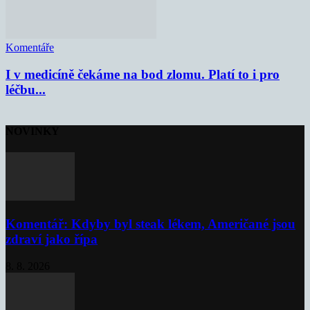
Komentáře
I v medicíně čekáme na bod zlomu. Platí to i pro
léčbu...
NOVINKY
Komentář: Kdyby byl steak lékem, Američané jsou
zdraví jako řípa
8. 8. 2026