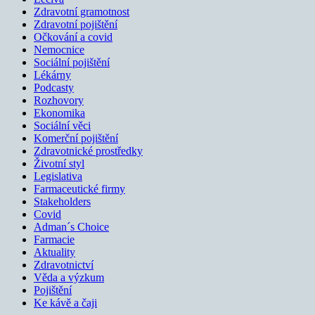
Zdravotní gramotnost
Zdravotní pojištění
Očkování a covid
Nemocnice
Sociální pojištění
Lékárny
Podcasty
Rozhovory
Ekonomika
Sociální věci
Komerční pojištění
Zdravotnické prostředky
Životní styl
Legislativa
Farmaceutické firmy
Stakeholders
Covid
Adman´s Choice
Farmacie
Aktuality
Zdravotnictví
Věda a výzkum
Pojištění
Ke kávě a čaji