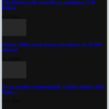
Část lékařů tvrdě zaútočila na prezidenta ČLK
Kubka
6. 12. 2021
Ministr Válek ocenil domov pro seniory za 70 000
měsíčně
10. 3. 2023
To, co se stalo ve stomatologii, je šílená ostuda, říká
Milan...
5. 12. 2022