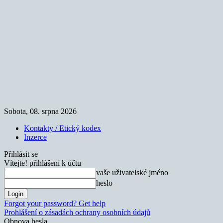
Sobota, 08. srpna 2026
Kontakty / Etický kodex
Inzerce
Přihlásit se
Vítejte! přihlášení k účtu
vaše uživatelské jméno
heslo
Forgot your password? Get help
Prohlášení o zásadách ochrany osobních údajů
Obnova hesla