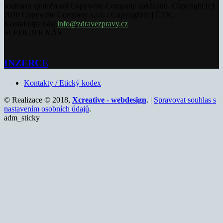
souhlasu společnosti Copywrite Company zakázáno. Copyright [c]
2020 Copywrite Company s.r.o. / Copyright [c] ČTK.
Kontaktujte nás:
info@zdravezpravy.cz
SLEDUJTE NÁS
INZERCE
Kontakty / Etický kodex
© Realizace © 2018,
Xcreative - webdesign
. |
Spravovat souhlas s
nastavením osobních údajů
.
adm_sticky