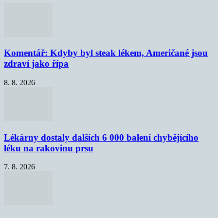
Komentář: Kdyby byl steak lékem, Američané jsou
zdraví jako řípa
8. 8. 2026
Lékárny dostaly dalších 6 000 balení chybějícího
léku na rakovinu prsu
7. 8. 2026