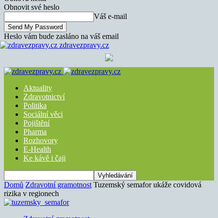
Obnovit své heslo
Váš e-mail
Heslo vám bude zasláno na váš email
zdravezpravy.cz
Aktuality
Zdravotnictví
Politika
Sociální věci
Pojištění
Pharma
Rozhovory
E-Health
Ke kávě i čaji
Domů
Zdravotní gramotnost
Tuzemský semafor ukáže covidová
rizika v regionech