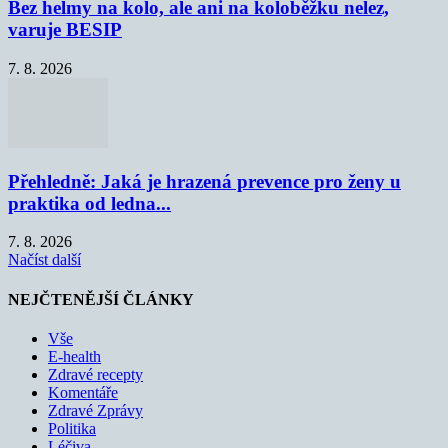
Bez helmy na kolo, ale ani na koloběžku nelez,
varuje BESIP
7. 8. 2026
Přehledně: Jaká je hrazená prevence pro ženy u
praktika od ledna...
7. 8. 2026
Načíst další
NEJČTENĚJŠÍ ČLÁNKY
Vše
E-health
Zdravé recepty
Komentáře
Zdravé Zprávy
Politika
Léčiva