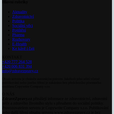
Hlavní rubriky
Aktuality
Zdravotnictví
Politika
Sociální věci
Pojištění
Pharma
Rozhovory
E-Health
Ke kávě i čaji
KONTAKT
+420 777 264 528
+420 606 831 394
info@zdravezpravy.cz
Obsah serveru je chráněn autorským právem. Jakékoli jeho užití včetně
publikování nebo jiného šíření je zakázáno bez předchozího písemného
souhlasu Copywrite Company s.r.o.
O NÁS
ZdraveZpravy.cz
přinášejí informace ze zdravotnictví, zdravotní
péče a zdravého životního stylu s přesahem do sociální politiky.
Provozovatelem serveru je Copywrite Company s.r.o. Publikování
nebo další šíření obsahu serveru www.zdravezpravy.cz je bez