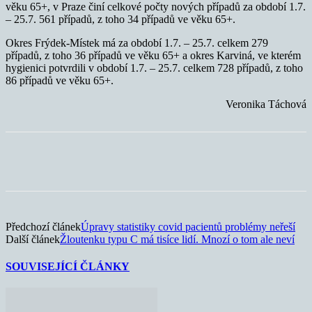
věku 65+, v Praze činí celkové počty nových případů za období 1.7.
– 25.7. 561 případů, z toho 34 případů ve věku 65+.
Okres Frýdek-Místek má za období 1.7. – 25.7. celkem 279
případů, z toho 36 případů ve věku 65+ a okres Karviná, ve kterém
hygienici potvrdili v období 1.7. – 25.7. celkem 728 případů, z toho
86 případů ve věku 65+.
Veronika Táchová
Předchozí článek
Úpravy statistiky covid pacientů problémy neřeší
Další článek
Žloutenku typu C má tisíce lidí. Mnozí o tom ale neví
SOUVISEJÍCÍ ČLÁNKY