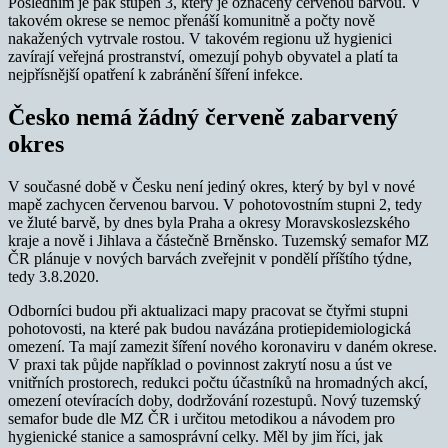
Posledním je pak stupeň 3, který je označený červenou barvou. V
takovém okrese se nemoc přenáší komunitně a počty nově
nakažených vytrvale rostou. V takovém regionu už hygienici
zavírají veřejná prostranství, omezují pohyb obyvatel a platí ta
nejpřísnější opatření k zabránění šíření infekce.
Česko nemá žádný červeně zabarvený
okres
V současné době v Česku není jediný okres, který by byl v nové
mapě zachycen červenou barvou. V pohotovostním stupni 2, tedy
ve žluté barvě, by dnes byla Praha a okresy Moravskoslezského
kraje a nově i Jihlava a částečně Brněnsko. Tuzemský semafor MZ
ČR plánuje v nových barvách zveřejnit v pondělí příštího týdne,
tedy 3.8.2020.
Odborníci budou při aktualizaci mapy pracovat se čtyřmi stupni
pohotovosti, na které pak budou navázána protiepidemiologická
omezení. Ta mají zamezit šíření nového koronaviru v daném okrese.
V praxi tak půjde například o povinnost zakrytí nosu a úst ve
vnitřních prostorech, redukci počtu účastníků na hromadných akcí,
omezení otevíracích doby, dodržování rozestupů. Nový tuzemský
semafor bude dle MZ ČR i určitou metodikou a návodem pro
hygienické stanice a samosprávní celky. Měl by jim říci, jak