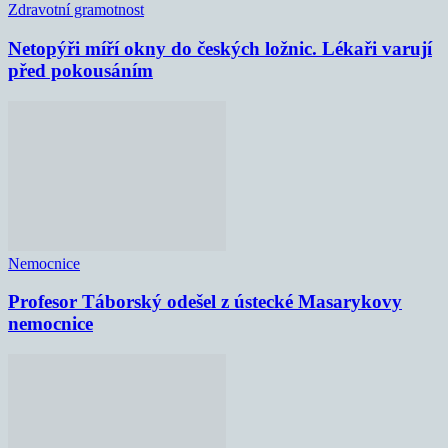
Zdravotní gramotnost
Netopýři míří okny do českých ložnic. Lékaři varují
před pokousáním
Nemocnice
Profesor Táborský odešel z ústecké Masarykovy
nemocnice