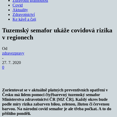
Zdravotní gramotnost
Covid
Aktuality
Zdravotnictví
Ke kávě a čaji
Tuzemský semafor ukáže covidová rizika
v regionech
Od
zdravezpravy
-
27. 7. 2020
0
Zorientovat se v aktuálně platných preventivních opatření v
Česku má lidem pomoci čtyřbarevný tuzemský semafor
Ministerstva zdravotnictví ČR [MZ ČR]. Každý okres bude
podle míry rizika zabarven bílou, zelenou, žlutou či červenou
barvou. Na národní covid semafor je ale třeba počkat. A to do
příštího pondělí.