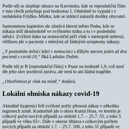
Podle něj se zlepšuje situace na Karvinsku, kde se reprodukční číslo
v tuto chvíli pohybuje pod hodnotou 1. Obdobně to vypadá i v
nedalekém Frýdku–Místku, kde se infekcí nakazili desítky obyvatel.
Samostatnou kapitolou ale zůstává hlavní město Praha, kde se
nákaza drží dlouhodobě ve zvýšeném riziku a to i v posledním
měsíci. Zvýšení tlaku na nemocniční péči však v metropoli nehrozí,
většinou jde o pacienty s mírnými až žádnými symptomy nákazy.
„V posledním měsíci ležel v nemocnici s těžkým stavem jeden až dva
pacienti s covid-19,“
říká Ladislav Dušek.
Podle něj je R [reprodukční číslo] v Praze na hodnotě 1,9, což není
dle jeho slov pozitivní zpráva, ale není to ani žádná tragédie.
„Obezřetnost je však na místě,“
dodává.
Lokální ohniska nákazy covid-19
Aktuálně hygienici řeší zvýšené počty přenosů nákaz v několika
regionech země. Konkrétně jde o okres Kutná Hora, ve kterém je
celkový počet nových případů za období 1.7. – 25.7. 55, z toho 5
případů ve věku 65+. Dále v okrese Jihlava s celkovým počtem
nových případů za období 1.7. – 25.7. 100, z toho 31 případů ve