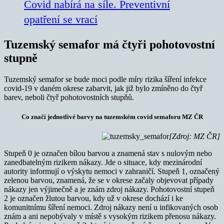
Covid nabírá na síle. Preventivní
opatření se vrací
Tuzemský semafor má čtyři pohotovostní
stupně
Tuzemský semafor se bude moci podle míry rizika šíření infekce
covid-19 v daném okrese zabarvit, jak již bylo zmíněno do čtyř
barev, neboli čtyř pohotovostních stupňů.
Co značí jednotlivé barvy na tuzemském covid semaforu MZ ČR
[Zdroj: MZ ČR]
Stupeň 0 je označen bílou barvou a znamená stav s nulovým nebo
zanedbatelným rizikem nákazy. Jde o situace, kdy mezinárodní
autority informují o výskytu nemoci v zahraničí. Stupeň 1, označený
zelenou barvou, znamená, že se v okrese začaly objevovat případy
nákazy jen výjimečně a je znám zdroj nákazy. Pohotovostní stupeň
2 je označen žlutou barvou, kdy už v okrese dochází i ke
komunitnímu šíření nemoci. Zdroj nákazy není u infikovaných osob
znám a ani nepobývaly v místě s vysokým rizikem přenosu nákazy.