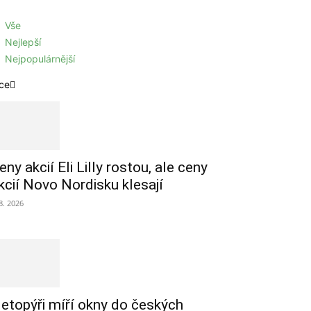
Vše
Nejlepší
Nejpopulárnější
ce
eny akcií Eli Lilly rostou, ale ceny
kcií Novo Nordisku klesají
 8. 2026
etopýři míří okny do českých