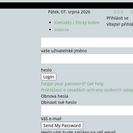
Pátek, 07. srpna 2026
Přihlásit se
Kontakty / Etický kodex
Vítejte! přihl
Inzerce
vaše uživatelské jméno
heslo
Forgot your password? Get help
Prohlášení o zásadách ochrany osobních údaj
Obnova hesla
Obnovit své heslo
Váš e-mail
Heslo vám bude zasláno na váš email