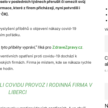
elo v posledních týdnech přerušit či omezit svůj
rmace, které z firem přicházejí, nyní potvrdili i
 ČR].
vyslyšení příběhů o objevení nákazy covid-19
Ví
ním pořádku.
tyto příběhy vypráví,“
říká pro
ZdraveZpravy.cz.
eventivních opatření proti covidu-19 dochází k
C
ských firmách. Firma je místem, kde se nákaza rychle
a
ce hodin.
6.
LI COVIDU PROVOZ I RODINNÁ FIRMA V
LIBERCI
N