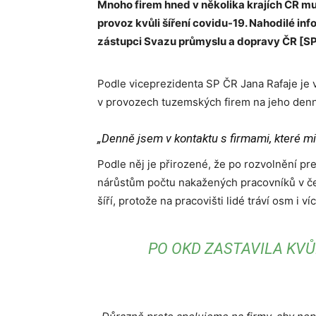
Mnoho firem hned v několika krajích ČR mus
provoz kvůli šíření covidu-19. Nahodilé info
zástupci Svazu průmyslu a dopravy ČR [SP
Podle viceprezidenta SP ČR Jana Rafaje je 
v provozech tuzemských firem na jeho den
„Denně jsem v kontaktu s firmami, které mi 
Podle něj je přirozené, že po rozvolnění pr
nárůstům počtu nakažených pracovníků v če
šíří, protože na pracovišti lidé tráví osm i ví
PO OKD ZASTAVILA KVŮ