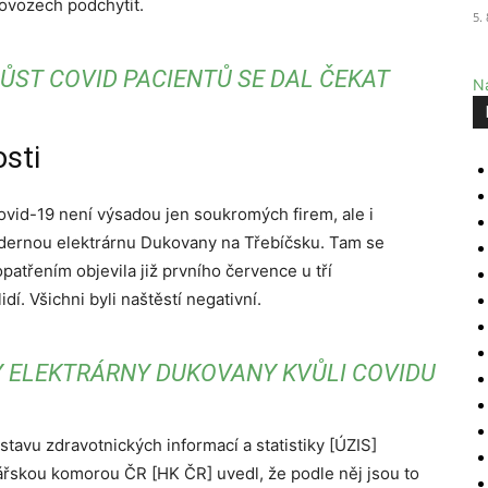
ovozech podchytit.
5.
ŮST COVID PACIENTŮ SE DAL ČEKAT
Na
osti
ovid-19 není výsadou jen soukromých firem, ale i
Jadernou elektrárnu Dukovany na Třebíčsku. Tam se
atřením objevila již prvního července u tří
í. Všichni byli naštěstí negativní.
Y ELEKTRÁRNY DUKOVANY KVŮLI COVIDU
stavu zdravotnických informací a statistiky [ÚZIS]
ářskou komorou ČR [HK ČR] uvedl, že podle něj jsou to