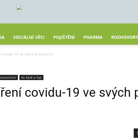
KA
SOCIÁLNÍ VĚCI
POJIŠTĚNÍ
PHARMA
ROZHOVOR
ní covidu-19 ve svých provozech
ravotnictví
Ke kávě a čaji
šíření covidu-19 ve svých