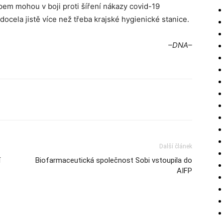
em mohou v boji proti šíření nákazy covid-19
ocela jistě více než třeba krajské hygienické stanice.
–DNA–
Další článek
í
Biofarmaceutická společnost Sobi vstoupila do
AIFP