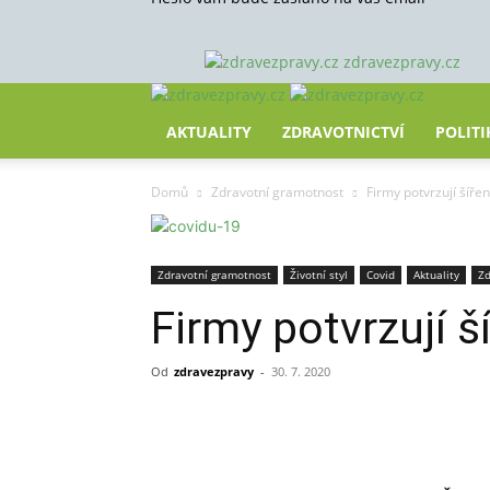
zdravezpravy.cz
AKTUALITY
ZDRAVOTNICTVÍ
POLITI
Domů
Zdravotní gramotnost
Firmy potvrzují šíře
Zdravotní gramotnost
Životní styl
Covid
Aktuality
Zd
Firmy potvrzují 
Od
zdravezpravy
-
30. 7. 2020
Sdílet