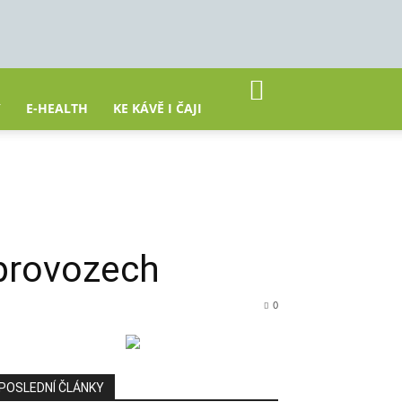
Y
E-HEALTH
KE KÁVĚ I ČAJI
 provozech
0
POSLEDNÍ ČLÁNKY