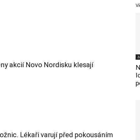
Ví
Z
ceny akcií Novo Nordisku klesají
N
l
p
ložnic. Lékaři varují před pokousáním