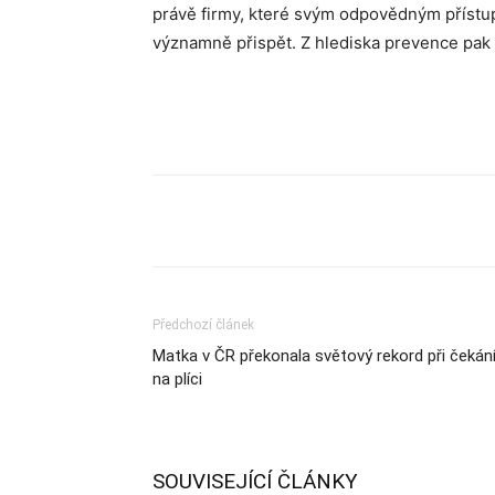
právě firmy, které svým odpovědným přístup
významně přispět. Z hlediska prevence pak d
Sdílet
Předchozí článek
Matka v ČR překonala světový rekord při čekán
na plíci
SOUVISEJÍCÍ ČLÁNKY