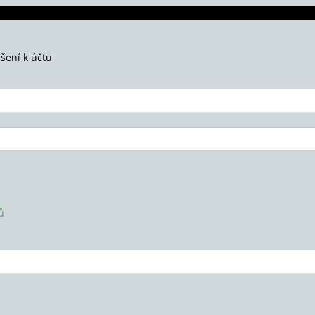
ášení k účtu
ů