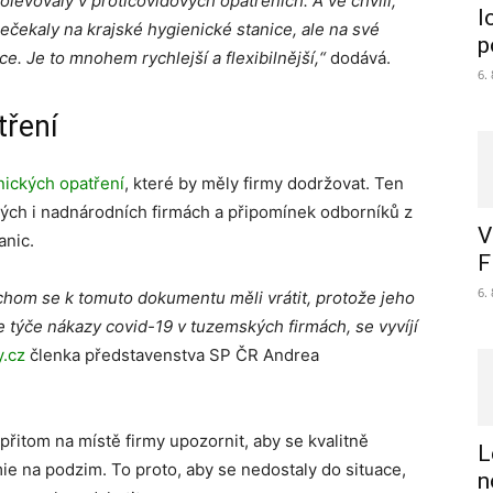
levovaly v proticovidových opatřeních. A ve chvíli,
l
ečekaly na krajské hygienické stanice, ale na své
p
e. Je to mnohem rychlejší a flexibilnější,“
dodává.
6.
tření
ických opatření
, které by měly firmy dodržovat. Ten
kých i nadnárodních firmách a připomínek odborníků z
V
anic.
F
6.
ychom se k tomuto dokumentu měli vrátit, protože jeho
se týče nákazy covid-19 v tuzemských firmách, se vyvíjí
.cz
členka představenstva SP ČR Andrea
 přitom na místě firmy upozornit, aby se kvalitně
L
ie na podzim. To proto, aby se nedostaly do situace,
n