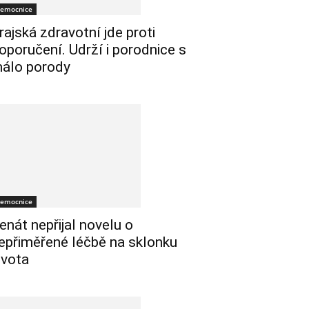
emocnice
rajská zdravotní jde proti
oporučení. Udrží i porodnice s
álo porody
emocnice
enát nepřijal novelu o
epřiměřené léčbě na sklonku
ivota