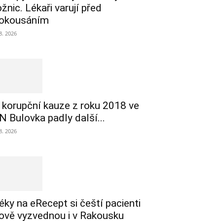
ožnic. Lékaři varují před
okousáním
 8. 2026
 korupční kauze z roku 2018 ve
N Bulovka padly další...
 8. 2026
éky na eRecept si čeští pacienti
ově vyzvednou i v Rakousku