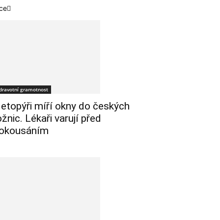
ce
dravotní gramotnost
etopýři míří okny do českých
ožnic. Lékaři varují před
okousáním