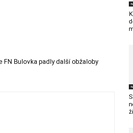
N
K
d
m
e FN Bulovka padly další obžaloby
N
S
n
ž