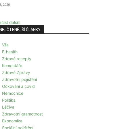
 8. 2026
číst další
NEJČTENĚJŠÍ ČLÁNKY
Vše
E-health
Zdravé recepty
Komentáře
Zdravé Zprávy
Zdravotní pojištění
Očkování a covid
Nemocnice
Politika
Léčiva
Zdravotní gramotnost
Ekonomika
Sociální pojištění