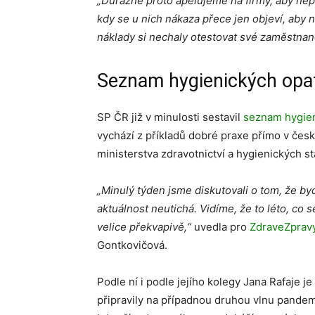
„Důrazně proto apelujeme na firmy, aby nepo
kdy se u nich nákaza přece jen objeví, aby n
náklady si nechaly otestovat své zaměstnanc
Seznam hygienických opa
SP ČR již v minulosti sestavil
seznam hygien
vychází z příkladů dobré praxe přímo v čes
ministerstva zdravotnictví a hygienických st
„Minulý týden jsme diskutovali o tom, že b
aktuálnost neutichá. Vidíme, že to léto, co 
velice překvapivě,“
uvedla pro
ZdraveZpravy
Gontkovičová.
Podle ní i podle jejího kolegy Jana Rafaje je
připravily na případnou druhou vlnu pandem