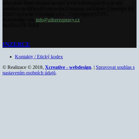
nebo další šíření obsahu serveru www.zdravezpravy.cz je bez
souhlasu společnosti Copywrite Company zakázáno. Copyright [c]
2020 Copywrite Company s.r.o. / Copyright [c] ČTK.
Kontaktujte nás:
info@zdravezpravy.cz
SLEDUJTE NÁS
INZERCE
Kontakty / Etický kodex
© Realizace © 2018,
Xcreative - webdesign
. |
Spravovat souhlas s
nastavením osobních údajů
.