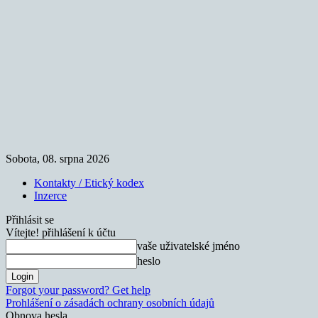
Sobota, 08. srpna 2026
Kontakty / Etický kodex
Inzerce
Přihlásit se
Vítejte! přihlášení k účtu
vaše uživatelské jméno
heslo
Forgot your password? Get help
Prohlášení o zásadách ochrany osobních údajů
Obnova hesla