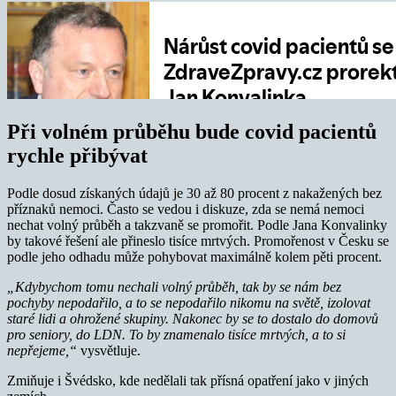
Při volném průběhu bude covid pacientů
rychle přibývat
Podle dosud získaných údajů je 30 až 80 procent z nakažených bez
příznaků nemoci. Často se vedou i diskuze, zda se nemá nemoci
nechat volný průběh a takzvaně se promořit. Podle Jana Konvalinky
by takové řešení ale přineslo tisíce mrtvých. Promořenost v Česku se
podle jeho odhadu může pohybovat maximálně kolem pěti procent.
„Kdybychom tomu nechali volný průběh, tak by se nám bez
pochyby nepodařilo, a to se nepodařilo nikomu na světě, izolovat
staré lidi a ohrožené skupiny. Nakonec by se to dostalo do domovů
pro seniory, do LDN. To by znamenalo tisíce mrtvých, a to si
nepřejeme,“
vysvětluje.
Zmiňuje i Švédsko, kde nedělali tak přísná opatření jako v jiných