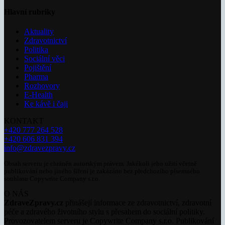
Hlavní rubriky
Aktuality
Zdravotnictví
Politika
Sociální věci
Pojištění
Pharma
Rozhovory
E-Health
Ke kávě i čaji
KONTAKT
+420 777 264 528
+420 606 831 394
info@zdravezpravy.cz
Obsah serveru je chráněn autorským právem. Jakékoli jeho užití včetně
publikování nebo jiného šíření je zakázáno bez předchozího písemného
souhlasu Copywrite Company s.r.o.
O NÁS
ZdraveZpravy.cz
přinášejí informace ze zdravotnictví, zdravotní
péče a zdravého životního stylu s přesahem do sociální politiky.
Provozovatelem serveru je Copywrite Company s.r.o. Publikování