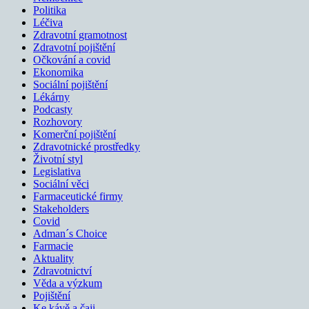
Politika
Léčiva
Zdravotní gramotnost
Zdravotní pojištění
Očkování a covid
Ekonomika
Sociální pojištění
Lékárny
Podcasty
Rozhovory
Komerční pojištění
Zdravotnické prostředky
Životní styl
Legislativa
Sociální věci
Farmaceutické firmy
Stakeholders
Covid
Adman´s Choice
Farmacie
Aktuality
Zdravotnictví
Věda a výzkum
Pojištění
Ke kávě a čaji