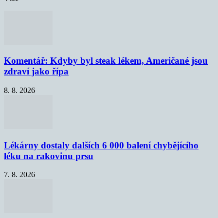
Komentář: Kdyby byl steak lékem, Američané jsou
zdraví jako řípa
8. 8. 2026
Lékárny dostaly dalších 6 000 balení chybějícího
léku na rakovinu prsu
7. 8. 2026