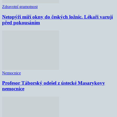
Zdravotní gramotnost
Netopýři míří okny do českých ložnic. Lékaři varují
před pokousáním
Nemocnice
Profesor Táborský odešel z ústecké Masarykovy
nemocnice