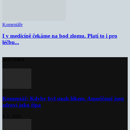
Komentáře
I v medicíně čekáme na bod zlomu. Platí to i pro
léčbu...
NOVINKY
Komentář: Kdyby byl steak lékem, Američané jsou
zdraví jako řípa
8. 8. 2026