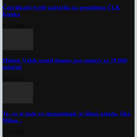
Část lékařů tvrdě zaútočila na prezidenta ČLK
Kubka
6. 12. 2021
Ministr Válek ocenil domov pro seniory za 70 000
měsíčně
10. 3. 2023
To, co se stalo ve stomatologii, je šílená ostuda, říká
Milan...
5. 12. 2022