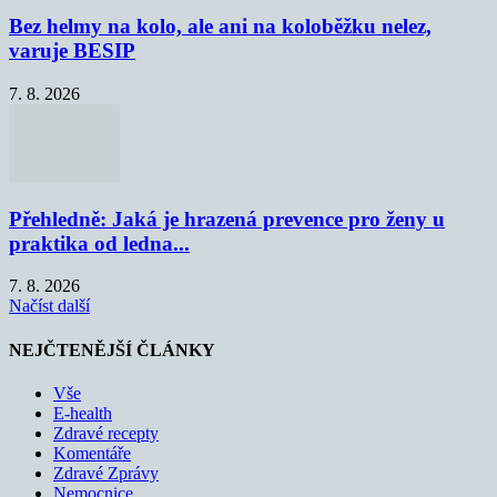
Bez helmy na kolo, ale ani na koloběžku nelez,
varuje BESIP
7. 8. 2026
Přehledně: Jaká je hrazená prevence pro ženy u
praktika od ledna...
7. 8. 2026
Načíst další
NEJČTENĚJŠÍ ČLÁNKY
Vše
E-health
Zdravé recepty
Komentáře
Zdravé Zprávy
Nemocnice