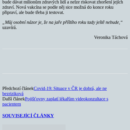
bude dávat milionům zdravých lidí a nelze riskovat zhoršení jejích
zdraví. Nová vakcína se podle něj sice možná do konce roku
připraví, ale bude třeba ji testovat.
„Můj osobní názor je, že na jaře příštího roku tady ještě nebude,“
uzavírá.
Veronika Táchová
Předchozí článek
Covid-19: Situace v ČR je dobrá, ale ne
bezriziková
Další článek
Pojišťovny zaplatí lékařům videokonzultace s
pacientem
SOUVISEJÍCÍ ČLÁNKY