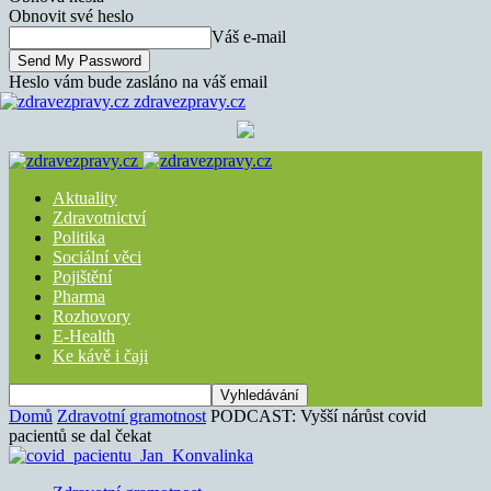
Obnovit své heslo
Váš e-mail
Heslo vám bude zasláno na váš email
zdravezpravy.cz
Aktuality
Zdravotnictví
Politika
Sociální věci
Pojištění
Pharma
Rozhovory
E-Health
Ke kávě i čaji
Domů
Zdravotní gramotnost
PODCAST: Vyšší nárůst covid
pacientů se dal čekat