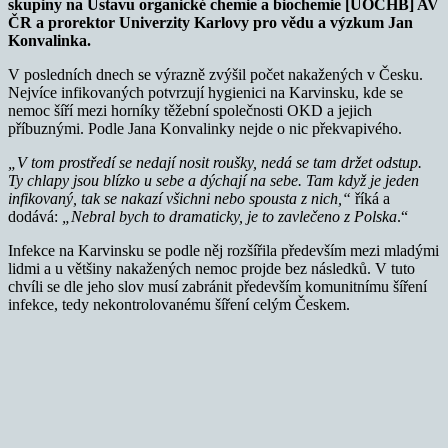
skupiny na Ústavu organické chemie a biochemie [ÚOCHB] AV
ČR a prorektor Univerzity Karlovy pro vědu a výzkum Jan
Konvalinka.
V posledních dnech se výrazně zvýšil počet nakažených v Česku.
Nejvíce infikovaných potvrzují hygienici na Karvinsku, kde se
nemoc šíří mezi horníky těžební společnosti OKD a jejich
příbuznými. Podle Jana Konvalinky nejde o nic překvapivého.
„V tom prostředí se nedají nosit roušky, nedá se tam držet odstup.
Ty chlapy jsou blízko u sebe a dýchají na sebe. Tam když je jeden
infikovaný, tak se nakazí všichni nebo spousta z nich,“
říká a
dodává:
„Nebral bych to dramaticky, je to zavlečeno z Polska
.“
Infekce na Karvinsku se podle něj rozšířila především mezi mladými
lidmi a u většiny nakažených nemoc projde bez následků. V tuto
chvíli se dle jeho slov musí zabránit především komunitnímu šíření
infekce, tedy nekontrolovanému šíření celým Českem.