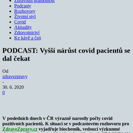
Zdravotní gramotnost
Podcasty
Rozhovory
Životní styl
Covid
Aktuality
Zdravotnictví
Ke kávě a čaji
PODCAST: Vyšší nárůst covid pacientů se
dal čekat
Od
zdravezpravy
-
30. 6. 2020
0
V posledních dnech v ČR výrazně narostly počty covid
pozitivních pacientů. K situaci se v podcastovém rozhovoru pro
ZdraveZpravy.cz
vyjadřuje biochemik, vedoucí výzkumné