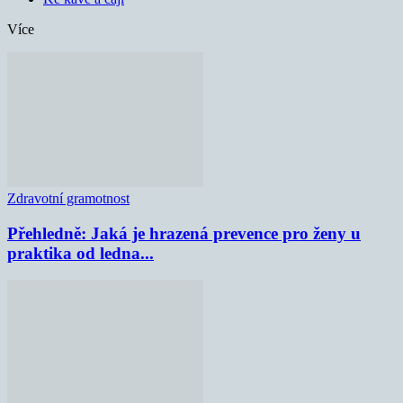
Více
Zdravotní gramotnost
Přehledně: Jaká je hrazená prevence pro ženy u
praktika od ledna...