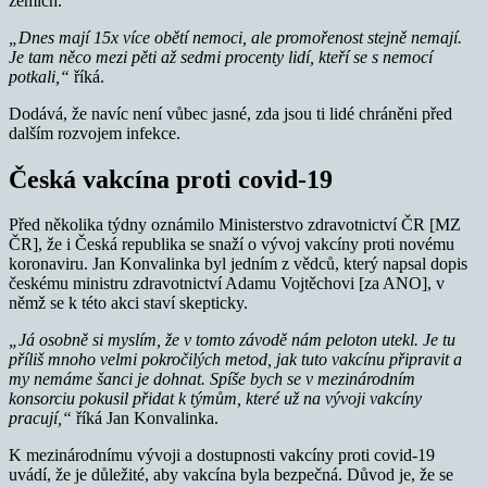
zemích.
„Dnes mají 15x více obětí nemoci, ale promořenost stejně nemají.
Je tam něco mezi pěti až sedmi procenty lidí, kteří se s nemocí
potkali,“
říká.
Dodává, že navíc není vůbec jasné, zda jsou ti lidé chráněni před
dalším rozvojem infekce.
Česká vakcína proti covid-19
Před několika týdny oznámilo Ministerstvo zdravotnictví ČR [MZ
ČR], že i Česká republika se snaží o vývoj vakcíny proti novému
koronaviru. Jan Konvalinka byl jedním z vědců, který napsal dopis
českému ministru zdravotnictví Adamu Vojtěchovi [za ANO], v
němž se k této akci staví skepticky.
„Já osobně si myslím, že v tomto závodě nám peloton utekl. Je tu
příliš mnoho velmi pokročilých metod, jak tuto vakcínu připravit a
my nemáme šanci je dohnat. Spíše bych se v mezinárodním
konsorciu pokusil přidat k týmům, které už na vývoji vakcíny
pracují,“
říká Jan Konvalinka.
K mezinárodnímu vývoji a dostupnosti vakcíny proti covid-19
uvádí, že je důležité, aby vakcína byla bezpečná. Důvod je, že se