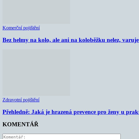
Komerční pojištění
Bez helmy na kolo, ale ani na koloběžku nelez, varu
Zdravotní pojištění
Přehledně: Jaká je hrazená prevence pro ženy u prak
KOMENTÁŘ