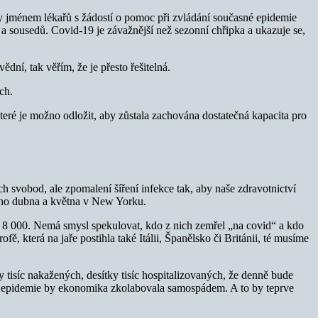
ory jménem lékařů s žádostí o pomoc při zvládání současné epidemie
a sousedů. Covid-19 je závažnější než sezonní chřipka a ukazuje se,
ní, tak věřím, že je přesto řešitelná.
ch.
eré je možno odložit, aby zůstala zachována dostatečná kapacita pro
 svobod, ale zpomalení šíření infekce tak, aby naše zdravotnictví
ího dubna a května v New Yorku.
0 – 8 000. Nemá smysl spekulovat, kdo z nich zemřel „na covid“ a kdo
fě, která na jaře postihla také Itálii, Španělsko či Británii, té musíme
isíc nakažených, desítky tisíc hospitalizovaných, že denně bude
tí epidemie by ekonomika zkolabovala samospádem. A to by teprve