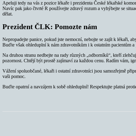
Apeluji tedy na vás z pozice lékaře i prezidenta České lékařské komor
Navíc pak jako čtvrté R používejte zdravý rozum a vyhýbejte se situa
dělat.
Prezident ČLK: Pomozte nám
Nepropadejte panice, pokud jste nemocní, nebojte se zajít k lékaři,
Buďte však ohleduplní k nám zdravotníkům i k ostatním pacientům a p
Na druhou stranu nedbejte na rady různých „odborníků“, kteří zlehčuj
pozornost. Chtějí být prostě zajímaví za každou cenu. Radím vám, igno
Vážení spoluobčané, lékaři i ostatní zdravotníci jsou samozřejmě při
vaši pomoc.
Buďte opatrní a navzájem k sobě ohleduplní! Respektujte platná pro
Sdílet