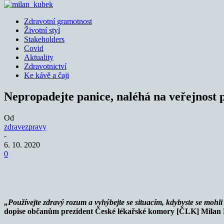
Zdravotní gramotnost
Životní styl
Stakeholders
Covid
Aktuality
Zdravotnictví
Ke kávě a čaji
Nepropadejte panice, naléhá na veřejnost
Od
zdravezpravy
-
6. 10. 2020
0
Sdílet
„P
oužívejte zdravý rozum a vyhýbejte se situacím, kdybyste se mohl
dopise občanům prezident České lékařské komory [ČLK] Milan