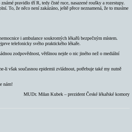
známé pravidlo tří R, tedy čisté ruce, nasazené roušky a rozestupy.
plní. To, že něco není zakázáno, ještě přece neznamená, že to musíme
jsou nemocnice i ambulance soukromých lékařů bezpečným místem.
prve telefonicky svého praktického lékaře.
žádnou zodpovědnost, většinou nejde o nic jiného než o mediální
me-li však současnou epidemii zvládnout, potřebuje také my nutně
te nám!
MUDr. Milan Kubek – prezident České lékařské komory