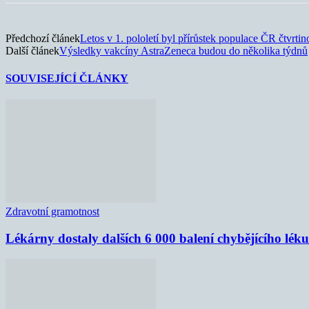
Předchozí článek
Letos v 1. pololetí byl přírůstek populace ČR čtvrti
Další článek
Výsledky vakcíny AstraZeneca budou do několika týdnů
SOUVISEJÍCÍ ČLÁNKY
Zdravotní gramotnost
Lékárny dostaly dalších 6 000 balení chybějícího lék