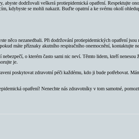
y, abyste dodržovali veškerá protiepidemická opatření. Respektujte ono 
cím, kdybyste se mohli nakazit. Buďte opatrní a ke svému okolí ohledu
 abyste něco nezanedbali. Při dodržování protiepidemických opatření 
okud máte příznaky akutního respiračního onemocnění, kontaktujte nej
í nebezpečí, o kterém často sami nic neví. Těmto lidem, kteří nenesou 
rujte je.
praveni poskytovat zdravotní péči každému, kdo ji bude potřebovat. Má
tiepidemická opatření! Nenechte nás zdravotníky v tom samotné, pomoz