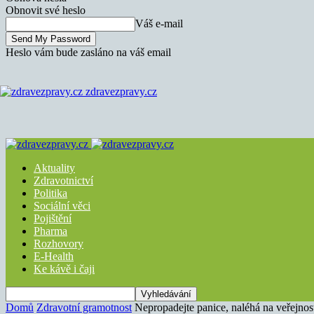
Obnovit své heslo
Váš e-mail
Heslo vám bude zasláno na váš email
zdravezpravy.cz
Aktuality
Zdravotnictví
Politika
Sociální věci
Pojištění
Pharma
Rozhovory
E-Health
Ke kávě i čaji
Domů
Zdravotní gramotnost
Nepropadejte panice, naléhá na veřejno