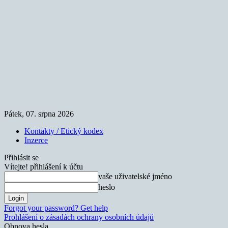
Pátek, 07. srpna 2026
Kontakty / Etický kodex
Inzerce
Přihlásit se
Vítejte! přihlášení k účtu
vaše uživatelské jméno
heslo
Forgot your password? Get help
Prohlášení o zásadách ochrany osobních údajů
Obnova hesla