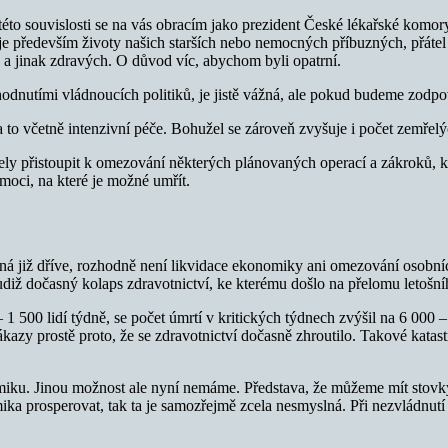
V této souvislosti se na vás obracím jako prezident České lékařské kom
je především životy našich starších nebo nemocných příbuzných, přátel 
ch a jinak zdravých. O důvod víc, abychom byli opatrní.
dnutími vládnoucích politiků, je jistě vážná, ale pokud budeme zodpověd
 a to včetně intenzivní péče. Bohužel se zároveň zvyšuje i počet zemřelý
ly přistoupit k omezování některých plánovaných operací a zákroků, kt
nemoci, na které je možné umřít.
á již dříve, rozhodně není likvidace ekonomiky ani omezování osobních
iž dočasný kolaps zdravotnictví, ke kterému došlo na přelomu letošn
– 1 500 lidí týdně, se počet úmrtí v kritických týdnech zvýšil na 6 00
kazy prostě proto, že se zdravotnictví dočasně zhroutilo. Takové katastro
iku. Jinou možnost ale nyní nemáme. Představa, že můžeme mít stovky t
mika prosperovat, tak ta je samozřejmě zcela nesmyslná. Při nezvládnu