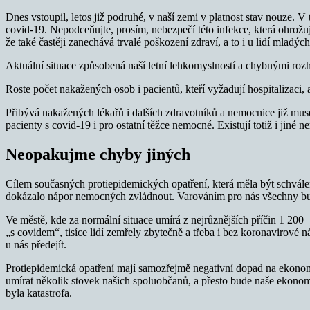
Dnes vstoupil, letos již podruhé, v naší zemi v platnost stav nouze. 
covid-19. Nepodceňujte, prosím, nebezpečí této infekce, která ohrožu
že také častěji zanechává trvalé poškození zdraví, a to i u lidí mladý
Aktuální situace způsobená naší letní lehkomyslností a chybnými rozho
Roste počet nakažených osob i pacientů, kteří vyžadují hospitalizaci,
Přibývá nakažených lékařů i dalších zdravotníků a nemocnice již muse
pacienty s covid-19 i pro ostatní těžce nemocné. Existují totiž i jiné 
Neopakujme chyby jiných
Cílem současných protiepidemických opatření, která měla být schválen
dokázalo nápor nemocných zvládnout. Varováním pro nás všechny bud
Ve městě, kde za normální situace umírá z nejrůznějších příčin 1 200 
„s covidem“, tisíce lidí zemřely zbytečně a třeba i bez koronavirové ná
u nás předejít.
Protiepidemická opatření mají samozřejmě negativní dopad na ekonom
umírat několik stovek našich spoluobčanů, a přesto bude naše ekono
byla katastrofa.