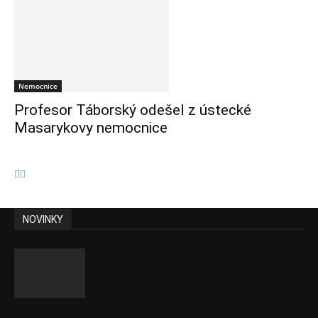
Nemocnice
Profesor Táborský odešel z ústecké
Masarykovy nemocnice
NOVINKY
Netopýři míří okny do českých ložnic. Lékaři