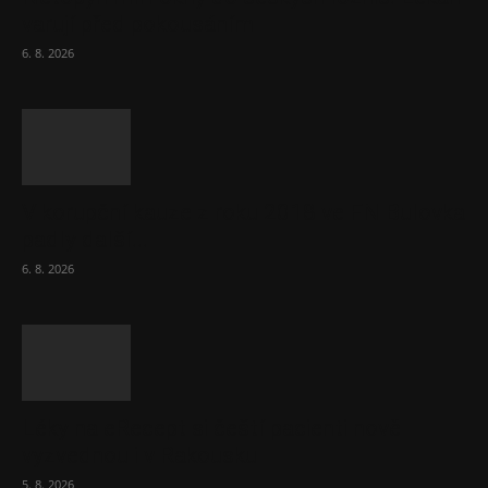
varují před pokousáním
6. 8. 2026
V korupční kauze z roku 2018 ve FN Bulovka
padly další...
6. 8. 2026
Léky na eRecept si čeští pacienti nově
vyzvednou i v Rakousku
5. 8. 2026