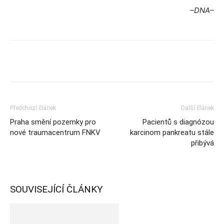
–DNA–
Předchozí článek
Další článek
Praha smění pozemky pro
Pacientů s diagnózou
nové traumacentrum FNKV
karcinom pankreatu stále
přibývá
SOUVISEJÍCÍ ČLÁNKY