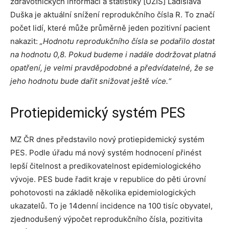
zdravotnických informací a statistiky [ÚZIS] Ladislava
Duška je aktuální snížení reprodukčního čísla R. To značí
počet lidí, které může průměrně jeden pozitivní pacient
nakazit:
„Hodnotu reprodukčního čísla se podařilo dostat
na hodnotu 0,8. Pokud budeme i nadále dodržovat platná
opatření, je velmi pravděpodobné a předvídatelné, že se
jeho hodnotu bude dařit snižovat ještě více.“
Protiepidemický systém PES
MZ ČR dnes představilo nový protiepidemický systém
PES. Podle úřadu má nový systém hodnocení přinést
lepší čitelnost a predikovatelnost epidemiologického
vývoje. PES bude řadit kraje v republice do pěti úrovní
pohotovosti na základě několika epidemiologických
ukazatelů. To je 14denní incidence na 100 tisíc obyvatel,
zjednodušený výpočet reprodukčního čísla, pozitivita