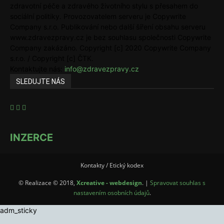
zdravotní péče a zdravého životního stylu s přesahem do
sociální politiky. Provozovatelem serveru je Copywrite
Company s.r.o. Publikování nebo další šíření obsahu serveru
www.zdravezpravy.cz je bez souhlasu společnosti Copywrite
Company zakázáno. Copyright [c] 2020 Copywrite Company
s.r.o. / Copyright [c] ČTK.
Kontaktujte nás:
info@zdravezpravy.cz
SLEDUJTE NÁS
INZERCE
Kontakty / Etický kodex
© Realizace © 2018,
Xcreative - webdesign
. |
Spravovat souhlas s
nastavením osobních údajů
.
adm_sticky