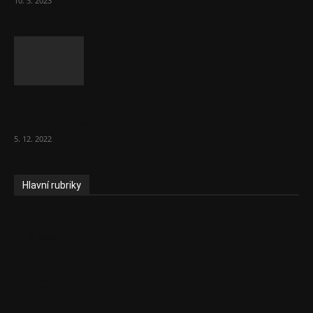
10. 3. 2023
To, co se stalo ve stomatologii, je šílená
ostuda, říká Milan...
5. 12. 2022
Hlavní rubriky
Aktuality
Zdravotnictví
Politika
Sociální věci
Pojištění