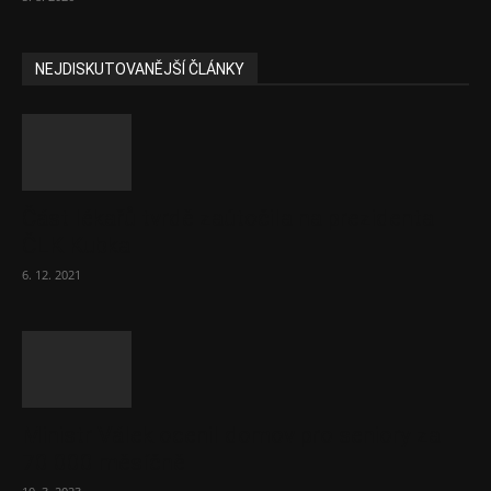
NEJDISKUTOVANĚJŠÍ ČLÁNKY
Část lékařů tvrdě zaútočila na prezidenta
ČLK Kubka
6. 12. 2021
Ministr Válek ocenil domov pro seniory za
70 000 měsíčně