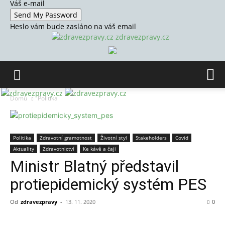
Váš e-mail
Heslo vám bude zasláno na váš email
zdravezpravy.cz
Domů
Politika
Politika
Zdravotní gramotnost
Životní styl
Stakeholders
Covid
Aktuality
Zdravotnictví
Ke kávě a čaji
Ministr Blatný představil
protiepidemický systém PES
Od
zdravezpravy
-
13. 11. 2020
0