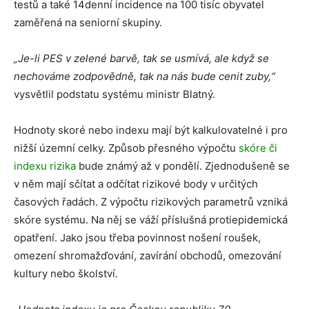
testů a také 14denní incidence na 100 tisíc obyvatel
zaměřená na seniorní skupiny.
„Je-li PES v zelené barvě, tak se usmívá, ale když se
nechováme zodpovědně, tak na nás bude cenit zuby,“
vysvětlil podstatu systému ministr Blatný.
Hodnoty skoré nebo indexu mají být kalkulovatelné i pro
nižší územní celky. Způsob přesného výpočtu
skóre či
indexu rizika
bude známý až v pondělí. Zjednodušeně se
v něm mají sčítat a odčítat rizikové body v určitých
časových řadách. Z výpočtu rizikových parametrů vzniká
skóre systému. Na něj se váží příslušná protiepidemická
opatření. Jako jsou třeba povinnost nošení roušek,
omezení shromažďování, zavírání obchodů, omezování
kultury nebo školství.