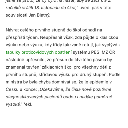
jsme se proto, že by bylo na místě, aby se žáci 1. a 2.
ročníků vrátili 18. listopadu do škol,“
uvedl pak v této
souvislosti Jan Blatný.
Návrat celého prvního stupně do škol odhadl na
přespříští týden. Neupřesnil však, zda půjde o klasickou
výuku nebo výuku, kdy třídy takzvaně rotují, jak vyplývá z
tabulky proticovidových opatření
systému PES. MZ ČR
následně upřesnilo, že přesun do čtvrtého pásma by
znamenal tevření základních škol pro všechny děti z
prvního stupně, střídavou výuku pro druhý stupeň. Podle
ministra by byla chyba domnívat se, že je epidemie v
Česku u konce:
„Očekáváme, že čísla nově pozitivně
diagnostikovaných pacientů budou i nadále poměrně
vysoká,”
řekl.