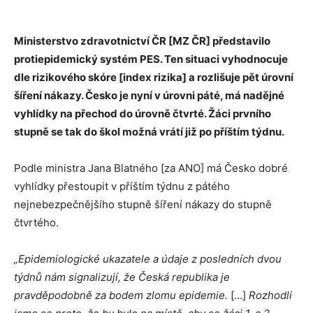
Ministerstvo zdravotnictví ČR [MZ ČR] představilo
protiepidemický systém PES. Ten situaci vyhodnocuje
dle rizikového skóre [index rizika] a rozlišuje pět úrovní
šíření nákazy. Česko je nyní v úrovni páté, má nadějné
vyhlídky na přechod do úrovně čtvrté. Žáci prvního
stupně se tak do škol možná vrátí již po příštím týdnu.
Podle ministra Jana Blatného [za ANO] má Česko dobré
vyhlídky přestoupit v příštím týdnu z pátého
nejnebezpečnějšího stupně šíření nákazy do stupně
čtvrtého.
„Epidemiologické ukazatele a údaje z posledních dvou
týdnů nám signalizují, že Česká republika je
pravděpodobně za bodem zlomu epidemie.
[…]
Rozhodli