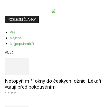
POSLEDNÍ ČLÁNKY
Vše
Nejlepší
Nejpopulárnější
Více
Netopýři míří okny do českých ložnic. Lékaři
varují před pokousáním
6. 8. 2026