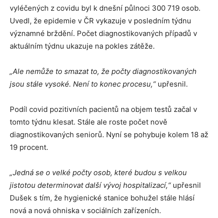
vyléčených z covidu byl k dnešní půlnoci 300 719 osob.
Uvedl, že epidemie v ČR vykazuje v posledním týdnu
významné brždění. Počet diagnostikovaných případů v
aktuálním týdnu ukazuje na pokles zátěže.
„Ale nemůže to smazat to, že počty diagnostikovaných
jsou stále vysoké. Není to konec procesu,“
upřesnil.
Podíl covid pozitivních pacientů na objem testů začal v
tomto týdnu klesat. Stále ale roste počet nově
diagnostikovaných seniorů. Nyní se pohybuje kolem 18 až
19 procent.
„Jedná se o velké počty osob, které budou s velkou
jistotou determinovat další vývoj hospitalizací,“
upřesnil
Dušek s tím, že hygienické stanice bohužel stále hlásí
nová a nová ohniska v sociálních zařízeních.