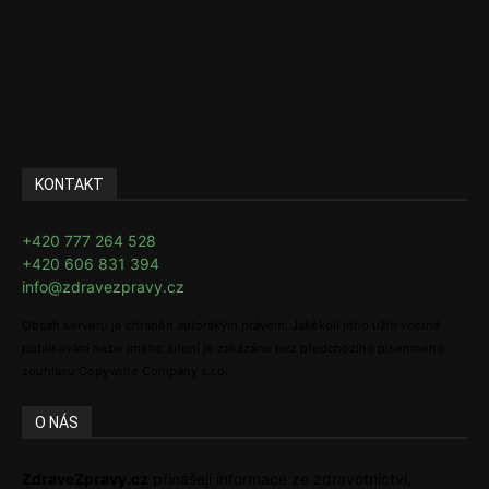
Pharma
Rozhovory
E-Health
Ke kávě i čaji
KONTAKT
+420 777 264 528
+420 606 831 394
info@zdravezpravy.cz
Obsah serveru je chráněn autorským právem. Jakékoli jeho užití včetně
publikování nebo jiného šíření je zakázáno bez předchozího písemného
souhlasu Copywrite Company s.r.o.
O NÁS
ZdraveZpravy.cz
přinášejí informace ze zdravotnictví,