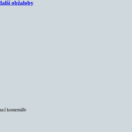
alší obžaloby
oucí komentáře