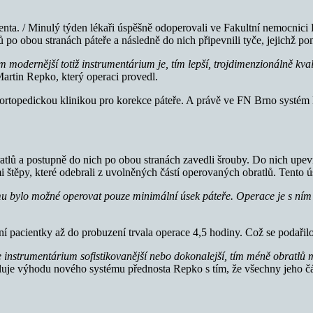
cienta. / Minulý týden lékaři úspěšně odoperovali ve Fakultní nemocnic
ů po obou stranách páteře a následně do nich připevnili tyče, jejichž p
dernější totiž instrumentárium je, tím lepší, trojdimenzionálně kvalit
artin Repko, který operaci provedl.
topedickou klinikou pro korekce páteře. A právě ve FN Brno systém lé
bratlů a postupně do nich po obou stranách zavedli šrouby. Do nich upevn
 štěpy, které odebrali z uvolněných částí operovaných obratlů. Tento ú
u bylo možné operovat pouze minimální úsek páteře. Operace je s ním 
í pacientky až do probuzení trvala operace 4,5 hodiny. Což se podařilo
nstrumentárium sofistikovanější nebo dokonalejší, tím méně obratlů mu
luje výhodu nového systému přednosta Repko s tím, že všechny jeho část