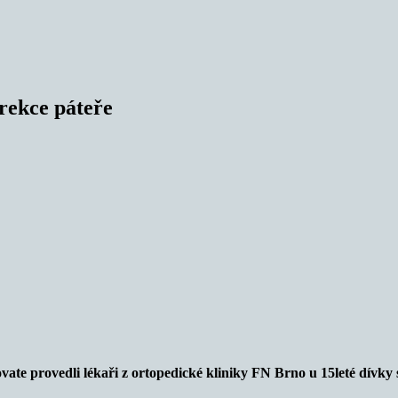
rekce páteře
te provedli lékaři z ortopedické kliniky FN Brno u 15leté dívky