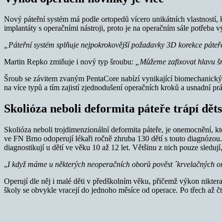
Nový páteřní systém má podle ortopedů vícero unikátních vlastností, 
implantáty s operačními nástroji, proto je na operačním sále potřeba
„Páteřní systém splňuje nejpokrokovější požadavky 3D korekce páteře,
Martin Repko zmiňuje i nový typ šroubu:
„Můžeme zafixovat hlavu šr
Šroub se závitem zvaným PentaCore nabízí vynikající biomechanický
na více typů a tím zajistí zjednodušení operačních kroků a usnadní prá
Skolióza neboli deformita páteře trápí dět
Skolióza neboli trojdimenzionální deformita páteře, je onemocnění, k
ve FN Brno odoperují lékaři ročně zhruba 130 dětí s touto diagnózou. Př
diagnostikují u dětí ve věku 10 až 12 let. Většinu z nich pouze sleduj
„
I když máme u některých neoperačních oborů pověst ´krvelačných ortop
Operují dle něj i malé děti v předškolním věku, přičemž výkon nikterak
školy se obvykle vracejí do jednoho měsíce od operace. Po třech až čt