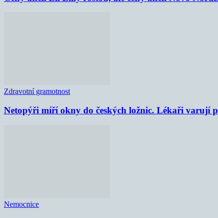
Zdravotní gramotnost
Netopýři míří okny do českých ložnic. Lékaři varují
Nemocnice