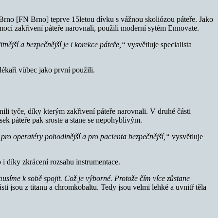
i Brno [FN Brno] teprve 15letou dívku s vážnou skoliózou páteře. Jako
omocí zakřivení páteře narovnali, použili moderní sytém Ennovate.
nější a bezpečnější je i korekce páteře,“
vysvětluje specialista
kaři vůbec jako první použili.
ili tyče, díky kterým zakřivení páteře narovnali. V druhé části
sek páteře pak sroste a stane se nepohyblivým.
pro operatéry pohodlnější a pro pacienta bezpečnější,“
vysvětluje
 i díky zkrácení rozsahu instrumentace.
síme k sobě spojit. Což je výborné. Protože čím více zůstane
i jsou z titanu a chromkobaltu. Tedy jsou velmi lehké a uvnitř těla