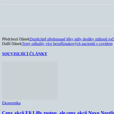
Sdílet
Předchozí článek
Duplicitně předepsané léky stály desítky milionů ro
Další článek
Testy odhalily více bezpříznakových pacientů s covidem
SOUVISEJÍCÍ ČLÁNKY
Ekonomika
Ceny akcií Eli Lilly rostou, ale ceny akcií Novo Nordi