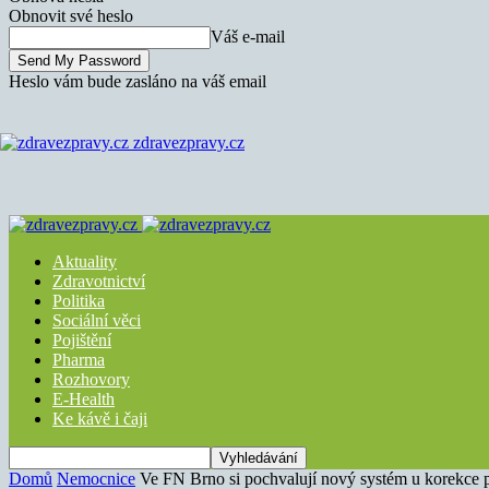
Obnovit své heslo
Váš e-mail
Heslo vám bude zasláno na váš email
zdravezpravy.cz
Aktuality
Zdravotnictví
Politika
Sociální věci
Pojištění
Pharma
Rozhovory
E-Health
Ke kávě i čaji
Domů
Nemocnice
Ve FN Brno si pochvalují nový systém u korekce p