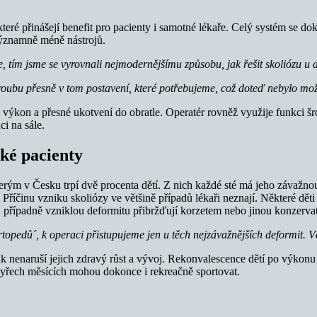
které přinášejí benefit pro pacienty i samotné lékaře. Celý systém se 
 významně méně nástrojů.
 tím jsme se vyrovnali nejmodernějšímu způsobu, jak řešit skoliózu u 
oubu přesně v tom postavení, které potřebujeme, což doteď nebylo mo
 výkon a přesné ukotvení do obratle. Operatér rovněž využije funkci
ci na sále.
ské pacienty
terým v Česku trpí dvě procenta dětí. Z nich každé sté má jeho závažno
íčinu vzniku skoliózy ve většině případů lékaři neznají. Některé děti se
í, případně vzniklou deformitu přibržďují korzetem nebo jinou konzervati
edů´, k operaci přistupujeme jen u těch nejzávažnějších deformit. Ve
 nenaruší jejich zdravý růst a vývoj. Rekonvalescence dětí po výkonu je
yřech měsících mohou dokonce i rekreačně sportovat.