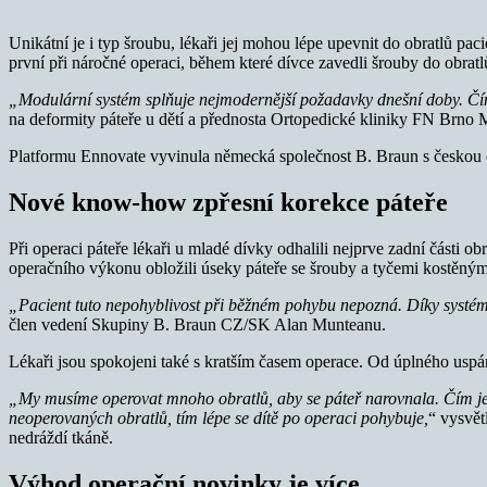
Unikátní je i typ šroubu, lékaři jej mohou lépe upevnit do obratlů pa
první při náročné operaci, během které dívce zavedli šrouby do obratl
„Modulární systém splňuje nejmodernější požadavky dnešní doby. Čím mo
na deformity páteře u dětí a přednosta Ortopedické kliniky FN Brno M
Platformu Ennovate vyvinula německá společnost B. Braun s českou or
Nové know-how zpřesní korekce páteře
Při operaci páteře lékaři u mladé dívky odhalili nejprve zadní části o
operačního výkonu obložili úseky páteře se šrouby a tyčemi kostěnými
„Pacient tuto nepohyblivost při běžném pohybu nepozná. Díky systém
člen vedení Skupiny B. Braun CZ/SK Alan Munteanu.
Lékaři jsou spokojeni také s kratším časem operace. Od úplného uspán
„My musíme operovat mnoho obratlů, aby se páteř narovnala. Čím je i
neoperovaných obratlů, tím lépe se dítě po operaci pohybuje,
“ vysvět
nedráždí tkáně.
Výhod operační novinky je více