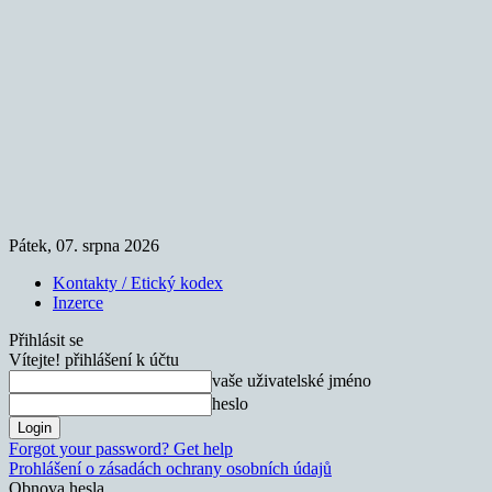
Pátek, 07. srpna 2026
Kontakty / Etický kodex
Inzerce
Přihlásit se
Vítejte! přihlášení k účtu
vaše uživatelské jméno
heslo
Forgot your password? Get help
Prohlášení o zásadách ochrany osobních údajů
Obnova hesla