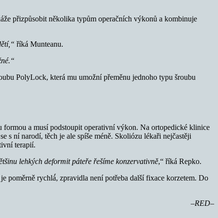
dokáže přizpůsobit několika typům operačních výkonů a kombinuje
dětí,“
říká Munteanu.
žné.“
 šroubu PolyLock, která mu umožní přeměnu jednoho typu šroubu
u formou a musí podstoupit operativní výkon. Na ortopedické klinice
 s ní narodí, těch je ale spíše méně. Skoliózu lékaři nejčastěji
vní terapií.
̌tšinu lehkých deformit páteře řešíme konzervativně
,“ říká Repko.
 poměrně rychlá́, zpravidla není potřeba další fixace korzetem. Do
–RED–