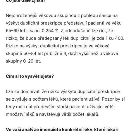
Co jste dále zjistil?
Nejohroženější věkovou skupinou z pohledu šance na
výskyt duplicitní preskripce představují pacienti ve věku
65–69 let s šancí 0,254 %. Zjednodušeně lze říct, že
riziko, že bude předepsaný lék duplicitní, je zde 1 ku 400.
Riziko na výskyt duplicitní preskripce je ve věkové
skupině 50–84 let přibližně 4,7krát vyšší než u věkové
skupiny 0–29 let.
Čím si to vysvětlujete?
Lze se domnívat, že riziko výskytu duplicitní preskripce
se zvyšuje s počtem léků, které pacient užívá. Pozor by si
tedy měli dát především starší pacienti užívající větší
množství léků a navštěvují větší počet lékařů.
Ve vaší analýze jmenujete konkrétní léky, které lékaři