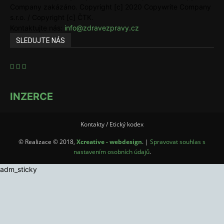
Company zakázáno. Copyright [c] 2020 Copywrite Company
s.r.o. / Copyright [c] ČTK.
Kontaktujte nás:
info@zdravezpravy.cz
SLEDUJTE NÁS
INZERCE
Kontakty / Etický kodex
© Realizace © 2018,
Xcreative - webdesign
. |
Spravovat souhlas s
nastavením osobních údajů
.
adm_sticky