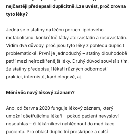
nejčastěji předepsali duplicitně. Lze uvést, proč zrovna
tyto léky?
Jedná se o statiny na léčbu poruch lipidového
metabolismu, konkrétně látky atorvastatin a rosuvastatin.
Vidím dva důvody, proč jsou tyto léky z pohledu duplicit
problematické. První je jednoduchý – statiny dlouhodobě
patří mezi nejrozšířenější léky. Druhý důvod souvisí s tím,
že statiny předepisují lékaři různých odborností –
praktici, internisté, kardiologové, aj.
Mění věc nový lékový záznam?
Ano, od června 2020 funguje lékový záznam, který
umožní ošetřujícímu lékaři – pokud pacient nevysloví
nesouhlas – či lékárníkovi nahlédnout do medikace
pacienta. Pro oblast duplicitní preskripce a další