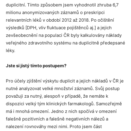
duplicitní. Tímto způsobem jsem vyhodnotil zhruba 6,7
milionu anonymizovaných záznamů o preskripci
relevantních léků v období 2012 až 2018. Po očištění
výsledků [DPH, vliv fluktuace pojištěnců aj.] a jejich
zevšeobecnění na populaci ČR byly kalkulovány náklady
veřejného zdravotního systému na duplicitně předepsané
léky.
Jste si jistý tímto postupem?
Pro účely zjištění výskytu duplicit a jejich nákladů v ČR je
nutné analyzovat velké množství záznamů. Svůj postup
považuji za nutný, alespoň v případě, že nemáte k
dispozici velký tým klinických farmakologů. Samozřejmě
má i mnohá omezení. Jedno z nich spočívá v omezení
falešně pozitivních a falešně negativních nálezů a
nalezení rovnováhy mezi nimi. Proto jsem část