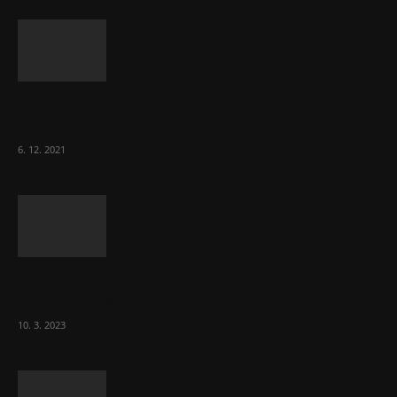
Část lékařů tvrdě zaútočila na prezidenta
ČLK Kubka
6. 12. 2021
Ministr Válek ocenil domov pro seniory za
70 000 měsíčně
10. 3. 2023