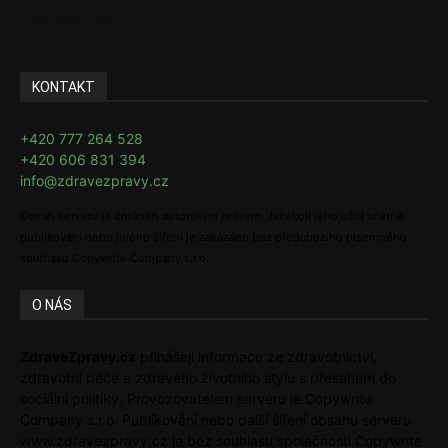
Ke kávě i čaji
KONTAKT
+420 777 264 528
+420 606 831 394
info@zdravezpravy.cz
Obsah serveru je chráněn autorským právem. Jakékoli jeho užití včetně
publikování nebo jiného šíření je zakázáno bez předchozího písemného
souhlasu Copywrite Company s.r.o.
O NÁS
ZdraveZpravy.cz
přinášejí informace ze zdravotnictví,
zdravotní péče a zdravého životního stylu s přesahem do
sociální politiky. Provozovatelem serveru je Copywrite
Company s.r.o. Publikování nebo další šíření obsahu serveru
www.zdravezpravy.cz je bez souhlasu společnosti Copywrite