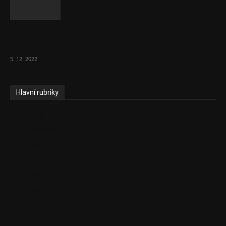
To, co se stalo ve stomatologii, je šílená
ostuda, říká Milan...
5. 12. 2022
Hlavní rubriky
Aktuality
Zdravotnictví
Politika
Sociální věci
Pojištění
Pharma
Rozhovory
E-Health