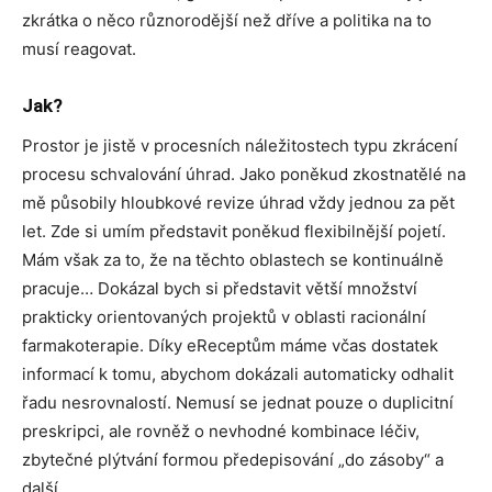
zkrátka o něco různorodější než dříve a politika na to
musí reagovat.
Jak?
Prostor je jistě v procesních náležitostech typu zkrácení
procesu schvalování úhrad. Jako poněkud zkostnatělé na
mě působily hloubkové revize úhrad vždy jednou za pět
let. Zde si umím představit poněkud flexibilnější pojetí.
Mám však za to, že na těchto oblastech se kontinuálně
pracuje… Dokázal bych si představit větší množství
prakticky orientovaných projektů v oblasti racionální
farmakoterapie. Díky eReceptům máme včas dostatek
informací k tomu, abychom dokázali automaticky odhalit
řadu nesrovnalostí. Nemusí se jednat pouze o duplicitní
preskripci, ale rovněž o nevhodné kombinace léčiv,
zbytečné plýtvání formou předepisování „do zásoby“ a
další.