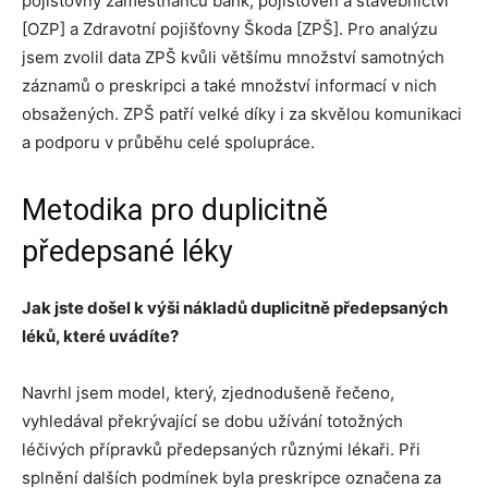
pojišťovny zaměstnanců bank, pojišťoven a stavebnictví
[OZP] a Zdravotní pojišťovny Škoda [ZPŠ]. Pro analýzu
jsem zvolil data ZPŠ kvůli většímu množství samotných
záznamů o preskripci a také množství informací v nich
obsažených. ZPŠ patří velké díky i za skvělou komunikaci
a podporu v průběhu celé spolupráce.
Metodika pro duplicitně
předepsané léky
Jak jste došel k výši nákladů duplicitně předepsaných
léků, které uvádíte?
Navrhl jsem model, který, zjednodušeně řečeno,
vyhledával překrývající se dobu užívání totožných
léčivých přípravků předepsaných různými lékaři. Při
splnění dalších podmínek byla preskripce označena za