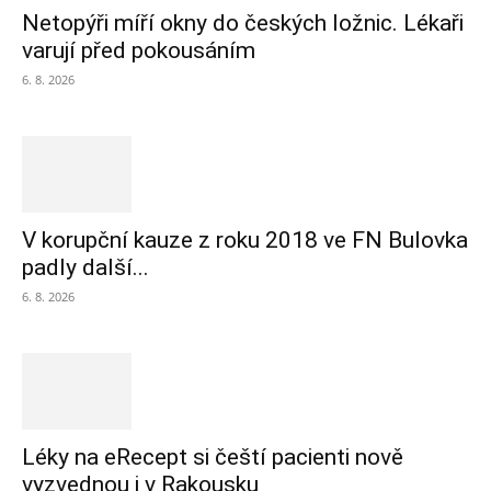
Netopýři míří okny do českých ložnic. Lékaři
varují před pokousáním
6. 8. 2026
V korupční kauze z roku 2018 ve FN Bulovka
padly další...
6. 8. 2026
Léky na eRecept si čeští pacienti nově
vyzvednou i v Rakousku