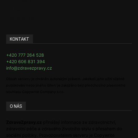
E-Health
Ke kávě i čaji
KONTAKT
+420 777 264 528
+420 606 831 394
info@zdravezpravy.cz
Obsah serveru je chráněn autorským právem. Jakékoli jeho užití včetně
publikování nebo jiného šíření je zakázáno bez předchozího písemného
souhlasu Copywrite Company s.r.o.
O NÁS
ZdraveZpravy.cz
přinášejí informace ze zdravotnictví,
zdravotní péče a zdravého životního stylu s přesahem do
sociální politiky. Provozovatelem serveru je Copywrite