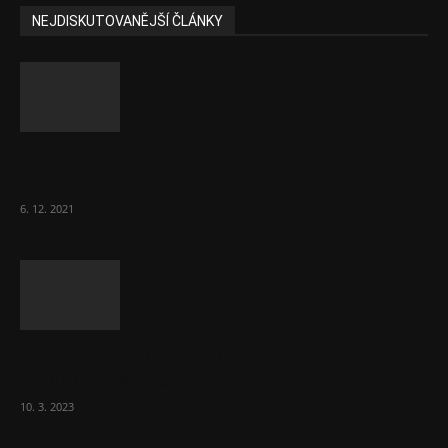
NEJDISKUTOVANĚJŠÍ ČLÁNKY
Část lékařů tvrdě zaútočila na prezidenta
ČLK Kubka
6. 12. 2021
Ministr Válek ocenil domov pro seniory za
70 000 měsíčně
10. 3. 2023