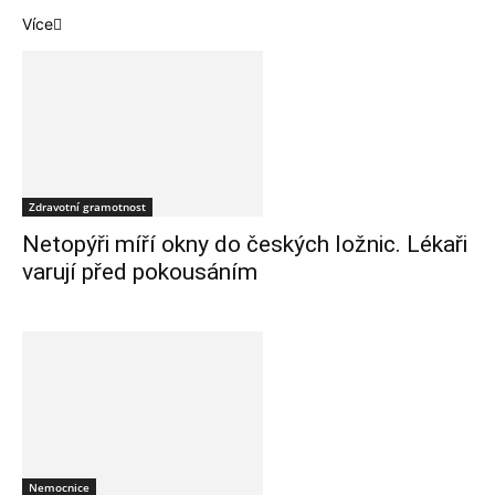
Více
Zdravotní gramotnost
Netopýři míří okny do českých ložnic. Lékaři
varují před pokousáním
Nemocnice