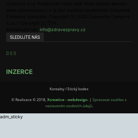
Company s.r.o. Publikování nebo další šíření obsahu serveru
www.zdravezpravy.cz je bez souhlasu společnosti Copywrite
Company zakázáno. Copyright [c] 2020 Copywrite Company
s.r.o. / Copyright [c] ČTK.
Kontaktujte nás:
info@zdravezpravy.cz
SLEDUJTE NÁS
INZERCE
Kontakty / Etický kodex
© Realizace © 2018,
Xcreative - webdesign
. |
Spravovat souhlas s
nastavením osobních údajů
.
adm_sticky