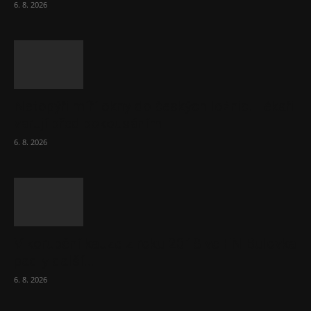
6. 8. 2026
Netopýři míří okny do českých ložnic. Lékaři
varují před pokousáním
6. 8. 2026
V korupční kauze z roku 2018 ve FN Bulovka
padly další...
6. 8. 2026