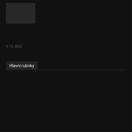
To, co se stalo ve stomatologii, je šílená
ostuda, říká Milan...
5. 12. 2022
Hlavní rubriky
Aktuality
Zdravotnictví
Politika
Sociální věci
Pojištění
Pharma
Rozhovory