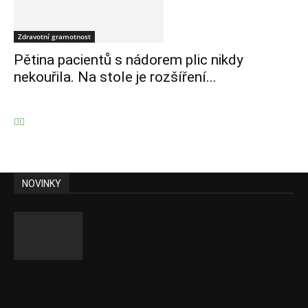
Zdravotní gramotnost
Pětina pacientů s nádorem plic nikdy
nekouřila. Na stole je rozšíření...
NOVINKY
Ceny akcií Eli Lilly rostou, ale ceny akcií
Novo Nordisku klesají