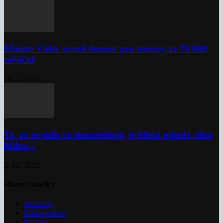
Ministr Válek ocenil domov pro seniory za 70 000
měsíčně
10. 3. 2023
To, co se stalo ve stomatologii, je šílená ostuda, říká
Milan...
5. 12. 2022
Hlavní rubriky
Aktuality
Zdravotnictví
Politika