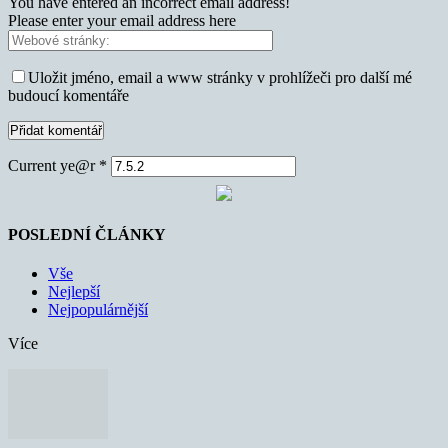
You have entered an incorrect email address!
Please enter your email address here
Uložit jméno, email a www stránky v prohlížeči pro další mé
budoucí komentáře
Current ye@r
*
POSLEDNÍ ČLÁNKY
Vše
Nejlepší
Nejpopulárnější
Více