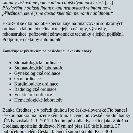
skupiny získáváme potenciál pro další dynamický růst.
[…]
Především v oblasti financování nemovitostí vnímám nové
příležitosti, které jsme dosud klientům nemohli nabídnout.“
EkoRent se dlouhodobě specializuje na financování soukromých
ordinací a laboratoří. Financuje jejich nákupy, výstavby,
rekonstrukce, pořizování zdravotnické techniky a jejich pojištění.
Podporuje i nákupy automobilů.
Zaměřuje se především na následující lékařské obory
Stomatologické ordinace
Stomatologické laboratoře
Gynekologické ordinace
Oční ordinace
Kardiologické ordinace
Radiologické ordinace
Veterinární ordinace
Hematologické laboratoře
Banka Creditas je v pořadí druhou [po česko-slovenské Fio bance]
českou bankou na tuzemském trhu. Licenci od České národní banky
[ČNB] získala 1. 1. 2017. Předtím působila dvacet let jako Záložna
Creditas, spořitelní družstvo. Nyní má přes 110 tisíc klientů, 37
poboček po celém Česku, bilanční sumu 66 mld. Kč a 300