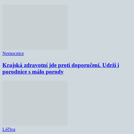
Nemocnice
Krajská zdravotní jde proti doporučení. Udrží i
porodnice s málo porody
Léčiva