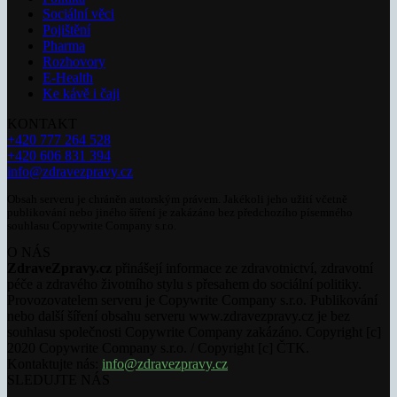
Sociální věci
Pojištění
Pharma
Rozhovory
E-Health
Ke kávě i čaji
KONTAKT
+420 777 264 528
+420 606 831 394
info@zdravezpravy.cz
Obsah serveru je chráněn autorským právem. Jakékoli jeho užití včetně
publikování nebo jiného šíření je zakázáno bez předchozího písemného
souhlasu Copywrite Company s.r.o.
O NÁS
ZdraveZpravy.cz
přinášejí informace ze zdravotnictví, zdravotní
péče a zdravého životního stylu s přesahem do sociální politiky.
Provozovatelem serveru je Copywrite Company s.r.o. Publikování
nebo další šíření obsahu serveru www.zdravezpravy.cz je bez
souhlasu společnosti Copywrite Company zakázáno. Copyright [c]
2020 Copywrite Company s.r.o. / Copyright [c] ČTK.
Kontaktujte nás:
info@zdravezpravy.cz
SLEDUJTE NÁS