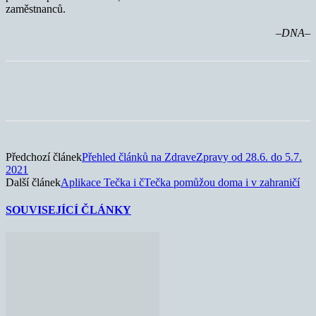
zaměstnanců.
–DNA–
Předchozí článek
Přehled článků na ZdraveZpravy od 28.6. do 5.7.
2021
Další článek
Aplikace Tečka i čTečka pomůžou doma i v zahraničí
SOUVISEJÍCÍ ČLÁNKY