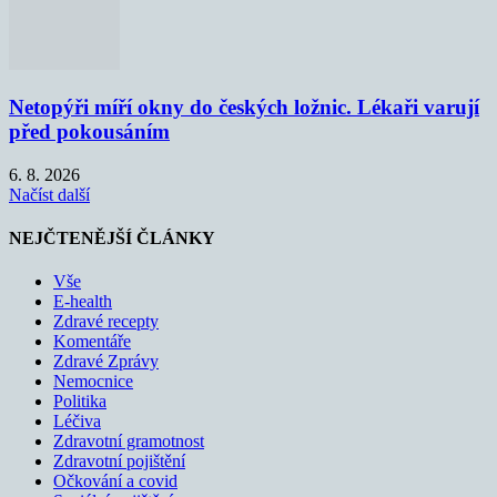
Netopýři míří okny do českých ložnic. Lékaři varují
před pokousáním
6. 8. 2026
Načíst další
NEJČTENĚJŠÍ ČLÁNKY
Vše
E-health
Zdravé recepty
Komentáře
Zdravé Zprávy
Nemocnice
Politika
Léčiva
Zdravotní gramotnost
Zdravotní pojištění
Očkování a covid