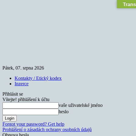
Trans
Pátek, 07. srpna 2026
Kontakty / Etický kodex
Inzerce
Přihlásit se
Vítejte! přihlášení k účtu
vaše uživatelské jméno
heslo
Forgot your password? Get help
Prohlášení o zásadách ochrany osobních údajů
Obnova hesla