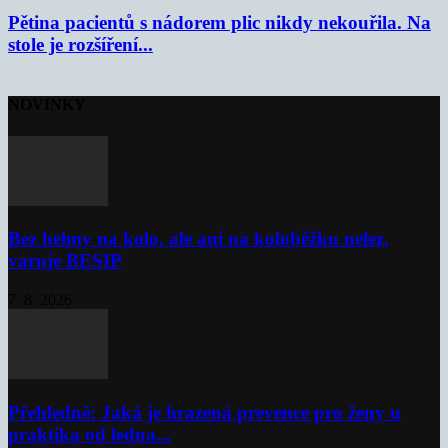
Pětina pacientů s nádorem plic nikdy nekouřila. Na
stole je rozšíření...
NOVINKY
Bez helmy na kolo, ale ani na koloběžku nelez,
varuje BESIP
7. 8. 2026
Přehledně: Jaká je hrazená prevence pro ženy u
praktika od ledna...