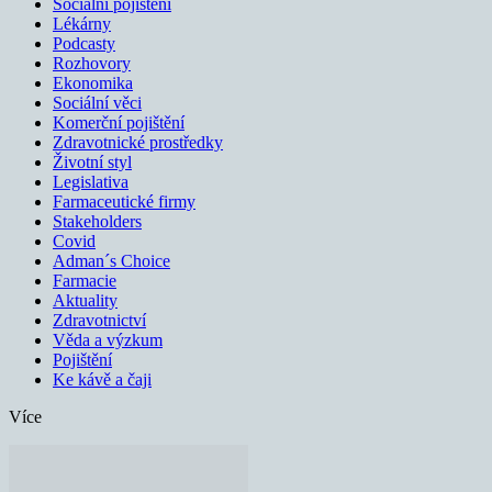
Sociální pojištění
Lékárny
Podcasty
Rozhovory
Ekonomika
Sociální věci
Komerční pojištění
Zdravotnické prostředky
Životní styl
Legislativa
Farmaceutické firmy
Stakeholders
Covid
Adman´s Choice
Farmacie
Aktuality
Zdravotnictví
Věda a výzkum
Pojištění
Ke kávě a čaji
Více