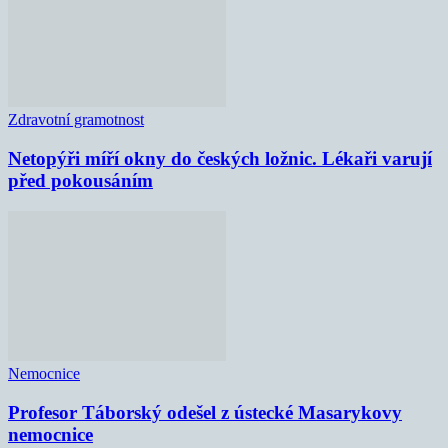
Zdravotní gramotnost
Netopýři míří okny do českých ložnic. Lékaři varují
před pokousáním
Nemocnice
Profesor Táborský odešel z ústecké Masarykovy
nemocnice