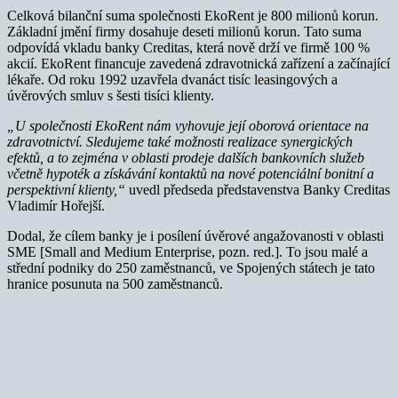
Celková bilanční suma společnosti EkoRent je 800 milionů korun.
Základní jmění firmy dosahuje deseti milionů korun. Tato suma
odpovídá vkladu banky Creditas, která nově drží ve firmě 100 %
akcií. EkoRent financuje zavedená zdravotnická zařízení a začínající
lékaře. Od roku 1992 uzavřela dvanáct tisíc leasingových a
úvěrových smluv s šesti tisíci klienty.
„U společnosti EkoRent nám vyhovuje její oborová orientace na
zdravotnictví. Sledujeme také možnosti realizace synergických
efektů, a to zejména v oblasti prodeje dalších bankovních služeb
včetně hypoték a získávání kontaktů na nové potenciální bonitní a
perspektivní klienty,“
uvedl předseda představenstva Banky Creditas
Vladimír Hořejší.
Dodal, že cílem banky je i posílení úvěrové angažovanosti v oblasti
SME [Small and Medium Enterprise, pozn. red.]. To jsou malé a
střední podniky do 250 zaměstnanců, ve Spojených státech je tato
hranice posunuta na 500 zaměstnanců.