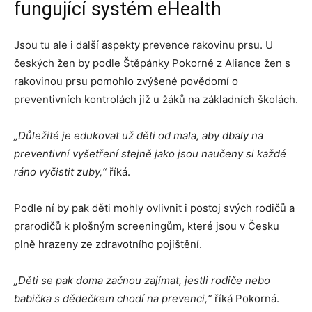
fungující systém eHealth
Jsou tu ale i další aspekty prevence rakovinu prsu. U
českých žen by podle Štěpánky Pokorné z Aliance žen s
rakovinou prsu pomohlo zvýšené povědomí o
preventivních kontrolách již u žáků na základních školách.
„Důležité je edukovat už děti od mala, aby dbaly na
preventivní vyšetření stejně jako jsou naučeny si každé
ráno vyčistit zuby,“
říká.
Podle ní by pak děti mohly ovlivnit i postoj svých rodičů a
prarodičů k plošným screeningům, které jsou v Česku
plně hrazeny ze zdravotního pojištění.
„Děti se pak doma začnou zajímat, jestli rodiče nebo
babička s dědečkem chodí na prevenci,“
říká Pokorná.