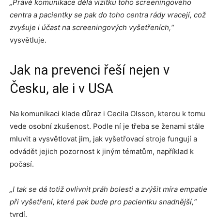
„Právě
komunikace
dělá vizitku toho screeningového
centra a pacientky se pak do toho centra rády vracejí, což
zvyšuje i účast na screeningových vyšetřeních,“
vysvětluje.
Jak na prevenci řeší nejen v
Česku, ale i v USA
Na komunikaci klade důraz i Cecila Olsson, kterou k tomu
vede osobní zkušenost. Podle ní je třeba se ženami stále
mluvit a vysvětlovat jim, jak vyšetřovací stroje fungují a
odvádět jejich pozornost k jiným tématům, například k
počasí.
„I tak se dá totiž ovlivnit práh bolesti a zvýšit míra empatie
při vyšetření, které pak bude pro pacientku snadnější,“
tvrdí.