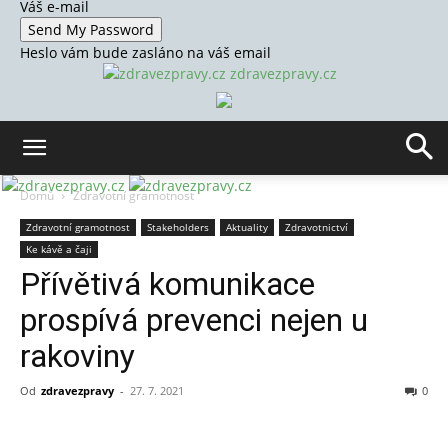
Váš e-mail
Heslo vám bude zasláno na váš email
zdravezpravy.cz
Domů
Zdravotní gramotnost
Zdravotní gramotnost
Stakeholders
Aktuality
Zdravotnictví
Ke kávě a čaji
Přívětivá komunikace
prospívá prevenci nejen u
rakoviny
Od
zdravezpravy
-
27. 7. 2021
0