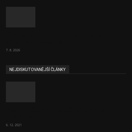
Přehledně: Jaká je hrazená prevence pro
ženy u praktika od ledna...
7. 8. 2026
NEJDISKUTOVANĚJŠÍ ČLÁNKY
Část lékařů tvrdě zaútočila na prezidenta
ČLK Kubka
6. 12. 2021