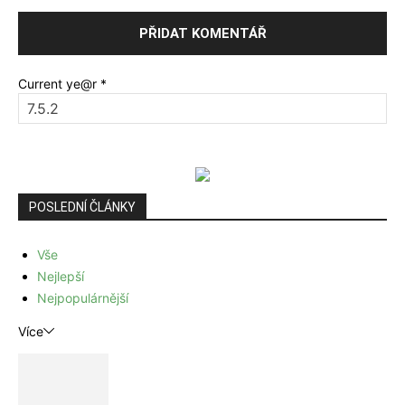
Current ye@r
*
POSLEDNÍ ČLÁNKY
Vše
Nejlepší
Nejpopulárnější
Více