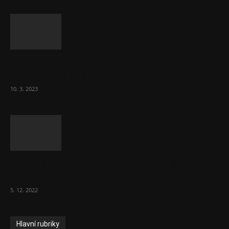
Ministr Válek ocenil domov pro seniory za
70 000 měsíčně
10. 3. 2023
To, co se stalo ve stomatologii, je šílená
ostuda, říká Milan...
5. 12. 2022
Hlavní rubriky