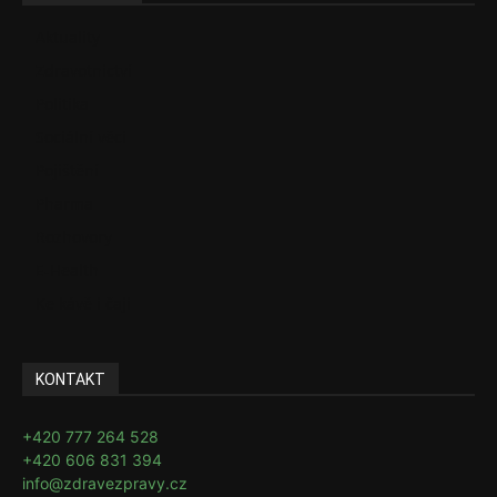
Aktuality
Zdravotnictví
Politika
Sociální věci
Pojištění
Pharma
Rozhovory
E-Health
Ke kávě i čaji
KONTAKT
+420 777 264 528
+420 606 831 394
info@zdravezpravy.cz