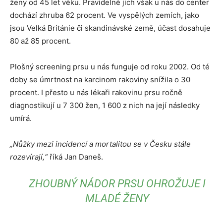
ženy od 45 let věku. Pravidelně jich však u nás do center
dochází zhruba 62 procent. Ve vyspělých zemích, jako
jsou Velká Británie či skandinávské země, účast dosahuje
80 až 85 procent.
Plošný screening prsu u nás funguje od roku 2002. Od té
doby se úmrtnost na karcinom rakoviny snížila o 30
procent. I přesto u nás lékaři rakovinu prsu ročně
diagnostikují u 7 300 žen, 1 600 z nich na její následky
umírá.
„Nůžky mezi incidencí a mortalitou se v Česku stále
rozevírají,“
říká Jan Daneš.
ZHOUBNÝ NÁDOR PRSU OHROŽUJE I
MLADÉ ŽENY