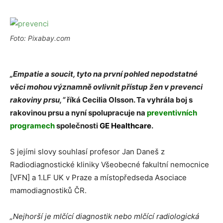
Foto: Pixabay.com
„Empatie a soucit, tyto na první pohled nepodstatné
věci mohou významně ovlivnit přístup žen v prevenci
rakoviny prsu,“
říká
Cecilia Olsson. Ta
vyhrála boj s
rakovinou prsu a nyní spolupracuje na
preventivních
programech
společnosti
GE Healthcare
.
S jejími slovy souhlasí profesor Jan Daneš z
Radiodiagnostické kliniky Všeobecné fakultní nemocnice
[VFN] a 1.LF UK v Praze a místopředseda Asociace
mamodiagnostiků ČR.
„Nejhorší je mlčící diagnostik nebo mlčící radiologická