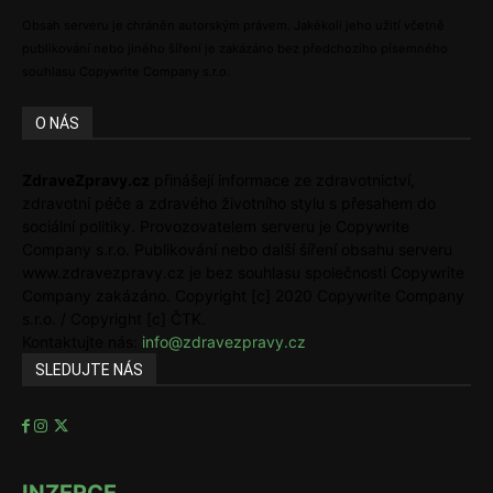
Obsah serveru je chráněn autorským právem. Jakékoli jeho užití včetně
publikování nebo jiného šíření je zakázáno bez předchozího písemného
souhlasu Copywrite Company s.r.o.
O NÁS
ZdraveZpravy.cz
přinášejí informace ze zdravotnictví,
zdravotní péče a zdravého životního stylu s přesahem do
sociální politiky. Provozovatelem serveru je Copywrite
Company s.r.o. Publikování nebo další šíření obsahu serveru
www.zdravezpravy.cz je bez souhlasu společnosti Copywrite
Company zakázáno. Copyright [c] 2020 Copywrite Company
s.r.o. / Copyright [c] ČTK.
Kontaktujte nás:
info@zdravezpravy.cz
SLEDUJTE NÁS