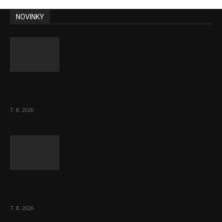
NOVINKY
Lékárny dostaly dalších 6 000 balení
chybějícího léku na rakovinu prsu
7. 8. 2026
Bez helmy na kolo, ale ani na koloběžku
nelez, varuje BESIP
7. 8. 2026