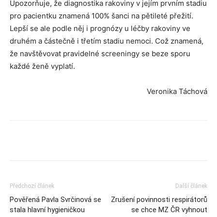
Upozorňuje, že diagnostika rakoviny v jejím prvním stadiu
pro pacientku znamená 100% šanci na pětileté přežití.
Lepší se ale podle něj i prognózy u léčby rakoviny ve
druhém a částečně i třetím stadiu nemoci. Což znamená,
že navštěvovat pravidelné screeningy se beze sporu
každé ženě vyplatí.
Veronika Táchová
Předchozí článek
Další článek
Pověřená Pavla Svrčinová se
Zrušení povinnosti respirátorů
stala hlavní hygieničkou
se chce MZ ČR vyhnout