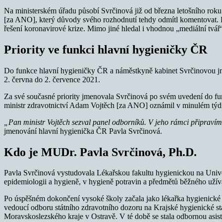
Na ministerském úřadu působí Svrčinová již od března letošního roku
[za ANO], který důvody svého rozhodnutí tehdy odmítl komentovat. Po
řešení koronavirové krize. Mimo jiné hledal i vhodnou „mediální tvá
Priority ve funkci hlavní hygieničky ČR
Do funkce hlavní hygieničky ČR a náměstkyně kabinet Svrčinovou jme
2. června do 2. července 2021.
Za své současné priority jmenovala Svrčinová po svém uvedení do fun
ministr zdravotnictví Adam Vojtěch [za ANO] oznámil v minulém týd
„Pan ministr Vojtěch sezval panel odborníků. V jeho rámci připravíme
jmenování hlavní hygienička ČR Pavla Svrčinová.
Kdo je MUDr. Pavla Svrčinová, Ph.D.
Pavla Svrčinová vystudovala Lékařskou fakultu hygienickou na Univer
epidemiologii a hygieně, v hygieně potravin a předmětů běžného užívá
Po úspěšném dokončení vysoké školy začala jako lékařka hygienické 
vedoucí odboru státního zdravotního dozoru na Krajské hygienické sta
Moravskoslezského kraje v Ostravě. V té době se stala odbornou asis