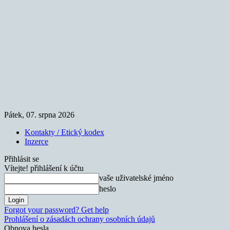
Pátek, 07. srpna 2026
Kontakty / Etický kodex
Inzerce
Přihlásit se
Vítejte! přihlášení k účtu
vaše uživatelské jméno
heslo
Forgot your password? Get help
Prohlášení o zásadách ochrany osobních údajů
Obnova hesla