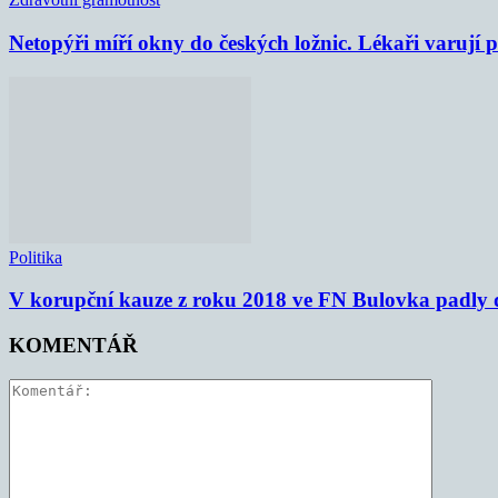
Netopýři míří okny do českých ložnic. Lékaři varují
Politika
V korupční kauze z roku 2018 ve FN Bulovka padly d
KOMENTÁŘ