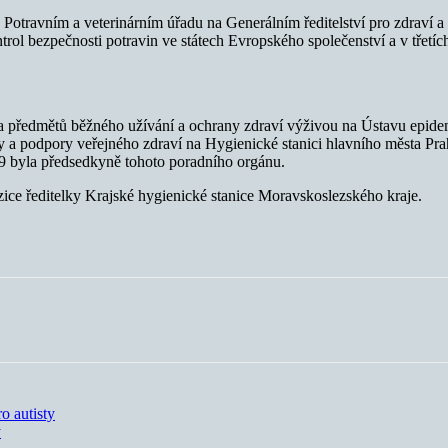
 Potravním a veterinárním úřadu na Generálním ředitelství pro zdraví 
rol bezpečnosti potravin ve státech Evropského společenství a v třetíc
y a předmětů běžného užívání a ochrany zdraví výživou na Ústavu epide
y a podpory veřejného zdraví na Hygienické stanici hlavního města Pr
9 byla předsedkyně tohoto poradního orgánu.
zice ředitelky Krajské hygienické stanice Moravskoslezského kraje.
o autisty
y