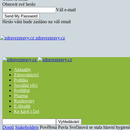
Obnovit své heslo
Váš e-mail
Heslo vám bude zasláno na váš email
zdravezpravy.cz
Aktuality
Zdravotnictví
Politika
Sociální věci
Pojištění
Pharma
Rozhovory
E-Health
Ke kávě i čaji
Domů
Stakeholders
Pověřená Pavla Svrčinová se stala hlavní hygien