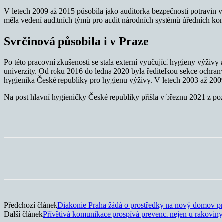
V letech 2009 až 2015 působila jako auditorka bezpečnosti potravin v
měla vedení auditních týmů pro audit národních systémů úředních kont
Svrčinová působila i v Praze
Po této pracovní zkušenosti se stala externí vyučující hygieny výživ
univerzity. Od roku 2016 do ledna 2020 byla ředitelkou sekce ochran
hygienika České republiky pro hygienu výživy. V letech 2003 až 200
Na post hlavní hygieničky České republiky přišla v březnu 2021 z po
Sdílet
Předchozí článek
Diakonie Praha žádá o prostředky na nový domov pr
Další článek
Přívětivá komunikace prospívá prevenci nejen u rakovin