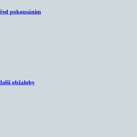
 před pokousáním
alší obžaloby