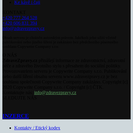
Ke kávě i čaji
KONTAKT
+420 777 264 528
+420 606 831 394
info@zdravezpravy.cz
Obsah serveru je chráněn autorským právem. Jakékoli jeho užití včetně
publikování nebo jiného šíření je zakázáno bez předchozího písemného
souhlasu Copywrite Company s.r.o.
O NÁS
ZdraveZpravy.cz
přinášejí informace ze zdravotnictví, zdravotní
péče a zdravého životního stylu s přesahem do sociální politiky.
Provozovatelem serveru je Copywrite Company s.r.o. Publikování
nebo další šíření obsahu serveru www.zdravezpravy.cz je bez
souhlasu společnosti Copywrite Company zakázáno. Copyright [c]
2020 Copywrite Company s.r.o. / Copyright [c] ČTK.
Kontaktujte nás:
info@zdravezpravy.cz
SLEDUJTE NÁS
INZERCE
Kontakty / Etický kodex