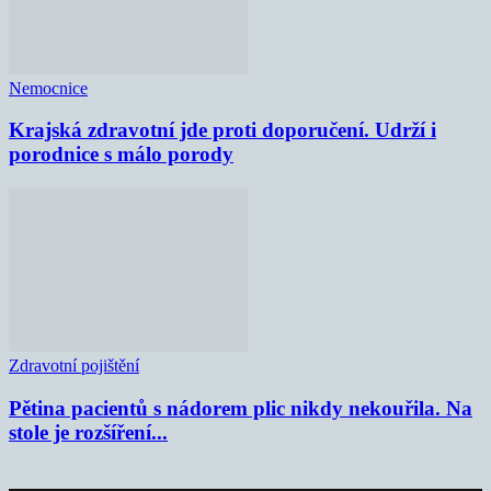
Nemocnice
Krajská zdravotní jde proti doporučení. Udrží i
porodnice s málo porody
Zdravotní pojištění
Pětina pacientů s nádorem plic nikdy nekouřila. Na
stole je rozšíření...