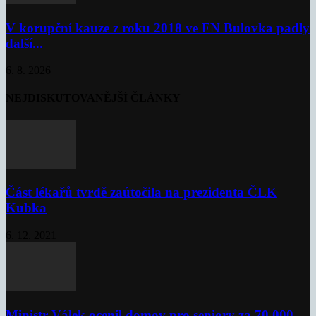
V korupční kauze z roku 2018 ve FN Bulovka padly
další...
6. 8. 2026
NEJDISKUTOVANĚJŠÍ ČLÁNKY
Část lékařů tvrdě zaútočila na prezidenta ČLK
Kubka
6. 12. 2021
Ministr Válek ocenil domov pro seniory za 70 000