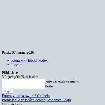
Pátek, 07. srpna 2026
Kontakty / Etický kodex
Inzerce
Přihlásit se
Vítejte! přihlášení k účtu
vaše uživatelské jméno
heslo
Forgot your password? Get help
Prohlášení o zásadách ochrany osobních údajů
Obnova hesla