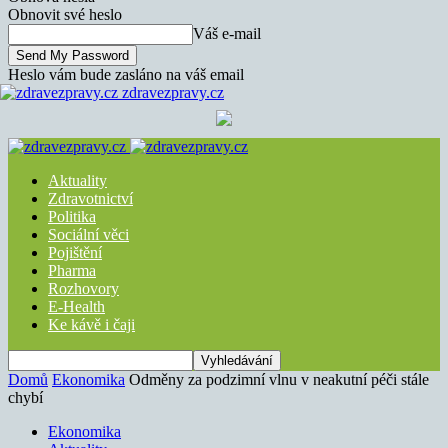
Obnovit své heslo
Váš e-mail
Heslo vám bude zasláno na váš email
zdravezpravy.cz
Aktuality
Zdravotnictví
Politika
Sociální věci
Pojištění
Pharma
Rozhovory
E-Health
Ke kávě i čaji
Domů
Ekonomika
Odměny za podzimní vlnu v neakutní péči stále
chybí
Ekonomika