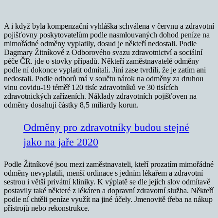
A i když byla kompenzační vyhláška schválena v červnu a zdravotní
pojišťovny poskytovatelům podle nasmlouvaných dohod peníze na
mimořádné odměny vyplatily, dosud je někteří nedostali. Podle
Dagmary Žitníkové z Odborového svazu zdravotnictví a sociální
péče ČR. jde o stovky případů. Někteří zaměstnavatelé odměny
podle ní dokonce vyplatit odmítali. Jiní zase tvrdili, že je zatím ani
nedostali. Podle odborů má v součtu nárok na odměny za druhou
vlnu covidu-19 téměř 120 tisíc zdravotníků ve 30 tisících
zdravotnických zařízeních. Náklady zdravotních pojišťoven na
odměny dosahují částky 8,5 miliardy korun.
Odměny pro zdravotníky budou stejné
jako na jaře 2020
Podle Žitníkové jsou mezi zaměstnavateli, kteří prozatím mimořádné
odměny nevyplatili, menší ordinace s jedním lékařem a zdravotní
sestrou i větší privátní kliniky. K výplatě se dle jejích slov odmítavě
postavily také některé z lékáren a dopravní zdravotní služba. Někteří
podle ní chtěli peníze využít na jiné účely. Jmenovitě třeba na nákup
přístrojů nebo rekonstrukce.