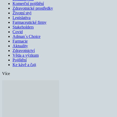
Komerční pojištění
Zdravotnické prostředky
Životní styl
Legislativa
Farmaceutické firmy
Stakeholders
Covid
Adman´s Choice
Farmacie
Aktuality
Zdravotnictví
Věda a výzkum
Pojištění
Ke kávě a čaji
Více