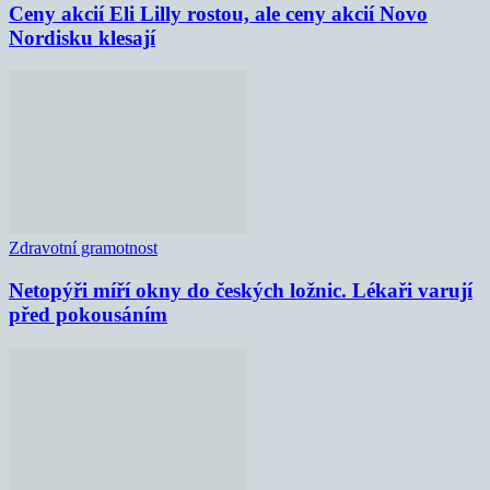
Ceny akcií Eli Lilly rostou, ale ceny akcií Novo
Nordisku klesají
Zdravotní gramotnost
Netopýři míří okny do českých ložnic. Lékaři varují
před pokousáním