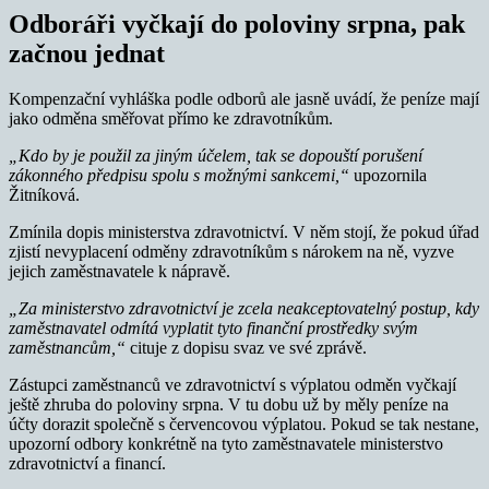
Odboráři vyčkají do poloviny srpna, pak
začnou jednat
Kompenzační vyhláška podle odborů ale jasně uvádí, že peníze mají
jako odměna směřovat přímo ke zdravotníkům.
„Kdo by je použil za jiným účelem, tak se dopouští porušení
zákonného předpisu spolu s možnými sankcemi,“
upozornila
Žitníková.
Zmínila dopis ministerstva zdravotnictví. V něm stojí, že pokud úřad
zjistí nevyplacení odměny zdravotníkům s nárokem na ně, vyzve
jejich zaměstnavatele k nápravě.
„Za ministerstvo zdravotnictví je zcela neakceptovatelný postup, kdy
zaměstnavatel odmítá vyplatit tyto finanční prostředky svým
zaměstnancům,“
cituje z dopisu svaz ve své zprávě.
Zástupci zaměstnanců ve zdravotnictví s výplatou odměn vyčkají
ještě zhruba do poloviny srpna. V tu dobu už by měly peníze na
účty dorazit společně s červencovou výplatou. Pokud se tak nestane,
upozorní odbory konkrétně na tyto zaměstnavatele ministerstvo
zdravotnictví a financí.