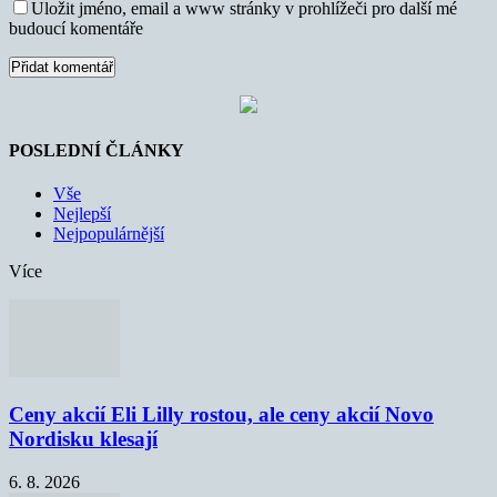
Uložit jméno, email a www stránky v prohlížeči pro další mé
budoucí komentáře
POSLEDNÍ ČLÁNKY
Vše
Nejlepší
Nejpopulárnější
Více
Ceny akcií Eli Lilly rostou, ale ceny akcií Novo
Nordisku klesají
6. 8. 2026