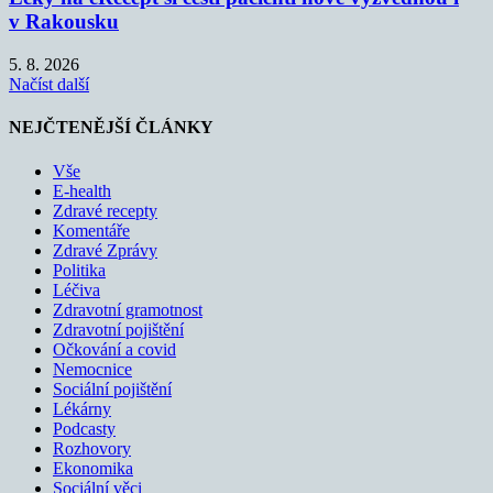
v Rakousku
5. 8. 2026
Načíst další
NEJČTENĚJŠÍ ČLÁNKY
Vše
E-health
Zdravé recepty
Komentáře
Zdravé Zprávy
Politika
Léčiva
Zdravotní gramotnost
Zdravotní pojištění
Očkování a covid
Nemocnice
Sociální pojištění
Lékárny
Podcasty
Rozhovory
Ekonomika
Sociální věci