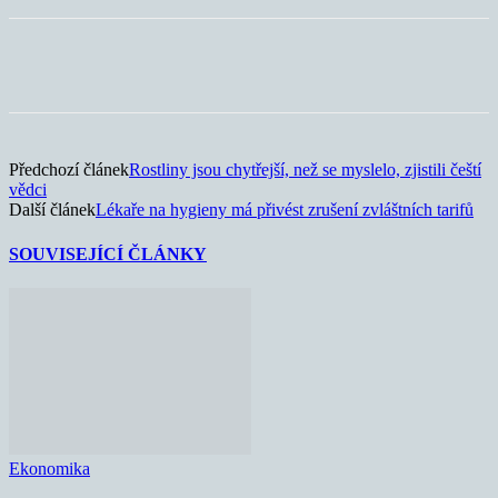
Předchozí článek
Rostliny jsou chytřejší, než se myslelo, zjistili čeští
vědci
Další článek
Lékaře na hygieny má přivést zrušení zvláštních tarifů
SOUVISEJÍCÍ ČLÁNKY
Ekonomika