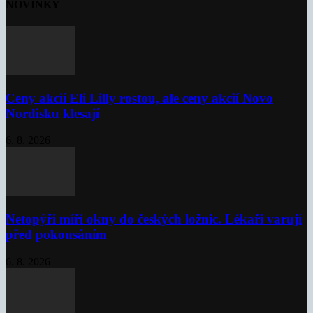
NOVINKY
Ceny akcií Eli Lilly rostou, ale ceny akcií Novo
Nordisku klesají
6. 8. 2026
Netopýři míří okny do českých ložnic. Lékaři varují
před pokousáním
6. 8. 2026