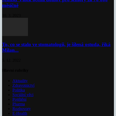
měsíčně
10. 3. 2023
To, co se stalo ve stomatologii, je šílená ostuda, říká
Milan...
5. 12. 2022
Hlavní rubriky
Aktuality
Zdravotnictví
Politika
Sociální věci
Pojištění
Pharma
Rozhovory
E-Health