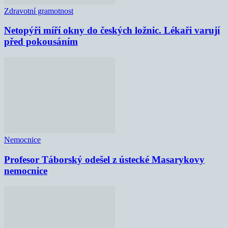
Zdravotní gramotnost
Netopýři míří okny do českých ložnic. Lékaři varují
před pokousáním
Nemocnice
Profesor Táborský odešel z ústecké Masarykovy
nemocnice