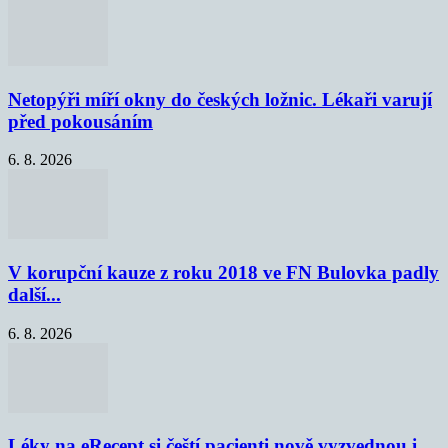
Netopýři míří okny do českých ložnic. Lékaři varují
před pokousáním
6. 8. 2026
V korupční kauze z roku 2018 ve FN Bulovka padly
další...
6. 8. 2026
Léky na eRecept si čeští pacienti nově vyzvednou i