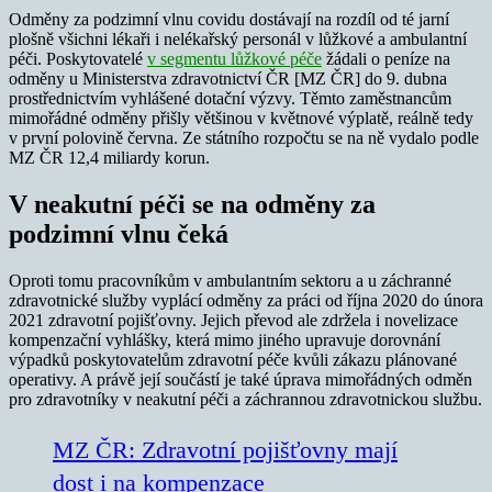
Odměny za podzimní vlnu covidu dostávají na rozdíl od té jarní
plošně všichni lékaři i nelékařský personál v lůžkové a ambulantní
péči. Poskytovatelé
v segmentu lůžkové péče
žádali o peníze na
odměny u Ministerstva zdravotnictví ČR [MZ ČR] do 9. dubna
prostřednictvím vyhlášené dotační výzvy. Těmto zaměstnancům
mimořádné odměny přišly většinou v květnové výplatě, reálně tedy
v první polovině června. Ze státního rozpočtu se na ně vydalo podle
MZ ČR 12,4 miliardy korun.
V neakutní péči se na odměny za
podzimní vlnu čeká
Oproti tomu pracovníkům v ambulantním sektoru a u záchranné
zdravotnické služby vyplácí odměny za práci od října 2020 do února
2021 zdravotní pojišťovny. Jejich převod ale zdržela i novelizace
kompenzační vyhlášky, která mimo jiného upravuje dorovnání
výpadků poskytovatelům zdravotní péče kvůli zákazu plánované
operativy. A právě její součástí je také úprava mimořádných odměn
pro zdravotníky v neakutní péči a záchrannou zdravotnickou službu.
MZ ČR: Zdravotní pojišťovny mají
dost i na kompenzace