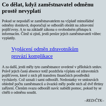
Co dělat, když zaměstnavatel odměnu
prostě nevyplatí
Pokud se nepodaří se zaměstnavatelem na výplatě mimořádné
odměny domluvit, doporučují se odboráři obrátit na zdravotní
pojišťovny. A to na základě zákona o svobodném přístupu k
informacím. Čímž si zjistí, jestli peníze jejich zaměstnavateli vůbec
vyplatily.
Vyplácení odměn zdravotníkům
provází komplikace
A za další, jestli měly tyto zaměstnance uvedené v přílohách smluv.
Právě jejich častá absence totiž pozdržela výplatu od zdravotních
pojišťoven, které z nich při transferu finančních prostředků
vycházely. Což uznali i sami odboráři. Nedostatky ve smlouvách
ohledně počtu zaměstnanců a úvazků měly podle nich až dvě třetiny
zařízení. Členům svazu odboráři navíc nabídli pomoc, pokud by se
chtěli o odměnu soudit.
–RED/ČTK–