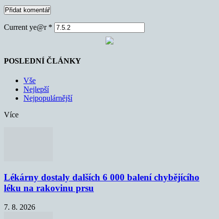
Current ye@r
*
POSLEDNÍ ČLÁNKY
Vše
Nejlepší
Nejpopulárnější
Více
Lékárny dostaly dalších 6 000 balení chybějícího
léku na rakovinu prsu
7. 8. 2026