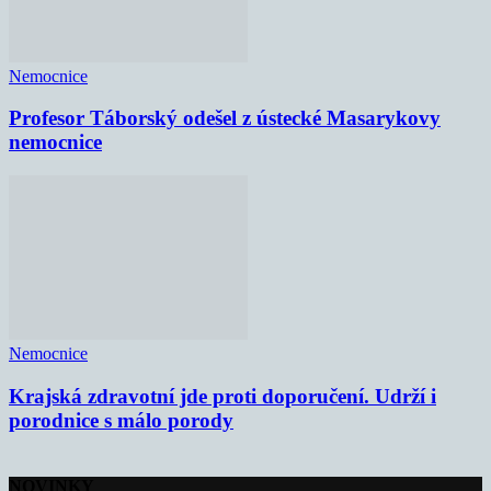
Nemocnice
Profesor Táborský odešel z ústecké Masarykovy
nemocnice
Nemocnice
Krajská zdravotní jde proti doporučení. Udrží i
porodnice s málo porody
NOVINKY