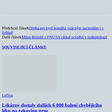
Předchozí článek
Orpha.net nyní pomáhá vzácným pacientům i v
češtině
Další článek
Milan Brázdil z FNUSA získal ocenění v epileptologii
SOUVISEJÍCÍ ČLÁNKY
Léčiva
Lékárny dostaly dalších 6 000 balení chybějícího
léku na rakovinu prsu