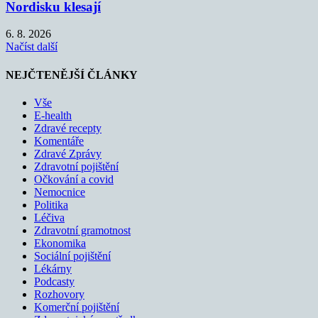
Nordisku klesají
6. 8. 2026
Načíst další
NEJČTENĚJŠÍ ČLÁNKY
Vše
E-health
Zdravé recepty
Komentáře
Zdravé Zprávy
Zdravotní pojištění
Očkování a covid
Nemocnice
Politika
Léčiva
Zdravotní gramotnost
Ekonomika
Sociální pojištění
Lékárny
Podcasty
Rozhovory
Komerční pojištění