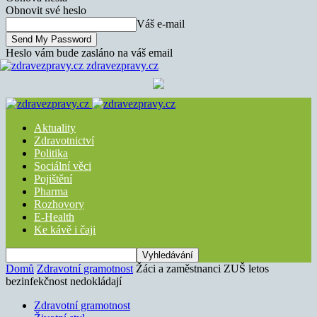
Obnovit své heslo
Váš e-mail
Heslo vám bude zasláno na váš email
zdravezpravy.cz
Aktuality
Zdravotnictví
Politika
Sociální věci
Pojištění
Pharma
Rozhovory
E-Health
Ke kávě i čaji
Domů
Zdravotní gramotnost
Žáci a zaměstnanci ZUŠ letos
bezinfekčnost nedokládají
Zdravotní gramotnost