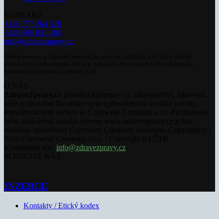
KONTAKT
+420 777 264 528
+420 606 831 394
info@zdravezpravy.cz
Obsah serveru je chráněn autorským právem. Jakékoli jeho užití včetně
publikování nebo jiného šíření je zakázáno bez předchozího písemného
souhlasu Copywrite Company s.r.o.
O NÁS
ZdraveZpravy.cz
přinášejí informace ze zdravotnictví, zdravotní
péče a zdravého životního stylu s přesahem do sociální politiky.
Provozovatelem serveru je Copywrite Company s.r.o. Publikování
nebo další šíření obsahu serveru www.zdravezpravy.cz je bez
souhlasu společnosti Copywrite Company zakázáno. Copyright [c]
2020 Copywrite Company s.r.o. / Copyright [c] ČTK.
Kontaktujte nás:
info@zdravezpravy.cz
SLEDUJTE NÁS
INZERCE
Kontakty / Etický kodex