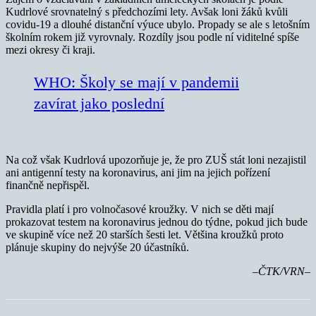
Kudrlové srovnatelný s předchozími lety. Avšak loni žáků kvůli
covidu-19 a dlouhé distanční výuce ubylo. Propady se ale s letošním
školním rokem již vyrovnaly. Rozdíly jsou podle ní viditelné spíše
mezi okresy či kraji.
WHO: Školy se mají v pandemii
zavírat jako poslední
Na což však Kudrlová upozorňuje je, že pro ZUŠ stát loni nezajistil
ani antigenní testy na koronavirus, ani jim na jejich pořízení
finančně nepřispěl.
Pravidla platí i pro volnočasové kroužky. V nich se děti mají
prokazovat testem na koronavirus jednou do týdne, pokud jich bude
ve skupině více než 20 starších šesti let. Většina kroužků proto
plánuje skupiny do nejvýše 20 účastníků.
–ČTK/VRN–