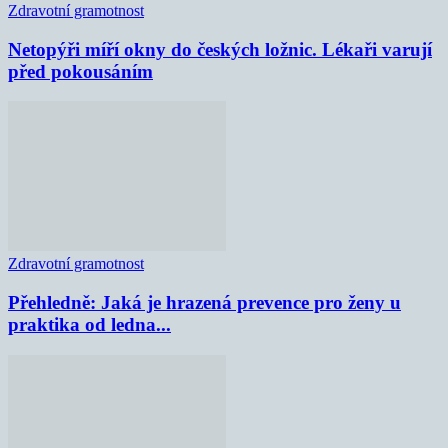
Zdravotní gramotnost
Netopýři míří okny do českých ložnic. Lékaři varují
před pokousáním
Zdravotní gramotnost
Přehledně: Jaká je hrazená prevence pro ženy u
praktika od ledna...