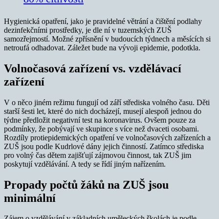
Hygienická opatření, jako je pravidelné větrání a čištění podlahy
dezinfekčními prostředky, je dle ní v tuzemských ZUŠ
samozřejmostí. Možné zpřísnění v budoucích týdnech a měsících si
netroufá odhadovat. Záležet bude na vývoji epidemie, podotkla.
Volnočasová zařízení vs. vzdělávací
zařízení
V o něco jiném režimu fungují od září střediska volného času. Děti
starší šesti let, které do nich docházejí, musejí alespoň jednou do
týdne předložit negativní test na koronavirus. Ovšem pouze za
podmínky, že pobývají ve skupince s více než dvaceti osobami.
Rozdíly protiepidemických opatření ve volnočasových zařízeních a
ZUŠ jsou podle Kudrlové dány jejich činností. Zatímco střediska
pro volný čas dětem zajišťují zájmovou činnost, tak ZUŠ jim
poskytují vzdělávání. A tedy se řídí jiným nařízením.
Propady počtů žáků na ZUŠ jsou
minimální
Zájem o vzdělávání v základních uměleckých školách je podle