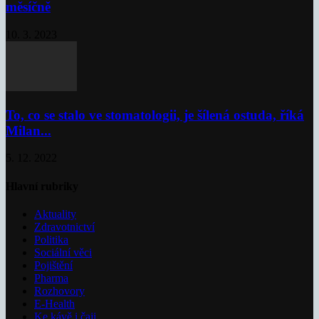
měsíčně
10. 3. 2023
To, co se stalo ve stomatologii, je šílená ostuda, říká
Milan...
5. 12. 2022
Hlavní rubriky
Aktuality
Zdravotnictví
Politika
Sociální věci
Pojištění
Pharma
Rozhovory
E-Health
Ke kávě i čaji