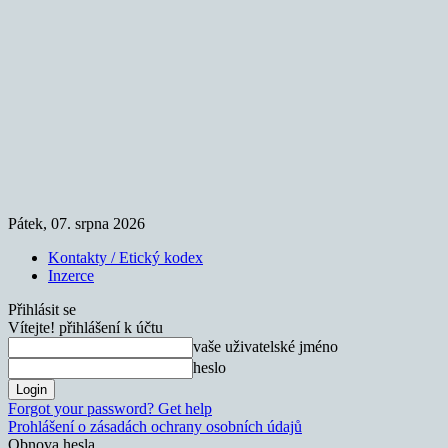
Pátek, 07. srpna 2026
Kontakty / Etický kodex
Inzerce
Přihlásit se
Vítejte! přihlášení k účtu
vaše uživatelské jméno
heslo
Forgot your password? Get help
Prohlášení o zásadách ochrany osobních údajů
Obnova hesla