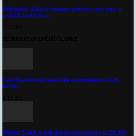
Přehledně: Jaká je hrazená prevence pro ženy u
praktika od ledna...
7. 8. 2026
NEJDISKUTOVANĚJŠÍ ČLÁNKY
Část lékařů tvrdě zaútočila na prezidenta ČLK
Kubka
6. 12. 2021
Ministr Válek ocenil domov pro seniory za 70 000