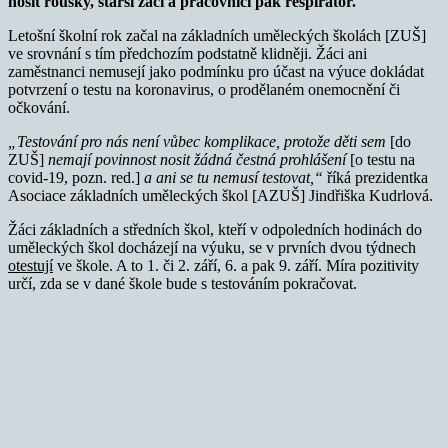
nosit roušky, starší žáci a pracovníci pak respirátor.
Letošní školní rok začal na základních uměleckých školách [ZUŠ]
ve srovnání s tím předchozím podstatně klidněji. Žáci ani
zaměstnanci nemusejí jako podmínku pro účast na výuce dokládat
potvrzení o testu na koronavirus, o prodělaném onemocnění či
očkování.
„Testování pro nás není vůbec komplikace, protože děti sem
[do
ZUŠ]
nemají povinnost nosit žádná čestná prohlášení
[o testu na
covid-19, pozn. red.]
a ani se tu nemusí testovat,“
říká prezidentka
Asociace základních uměleckých škol [AZUŠ] Jindřiška Kudrlová.
Žáci základních a středních škol, kteří v odpoledních hodinách do
uměleckých škol docházejí na výuku, se v prvních dvou týdnech
otestují
ve škole. A to 1. či 2. září, 6. a pak 9. září. Míra pozitivity
určí, zda se v dané škole bude s testováním pokračovat.