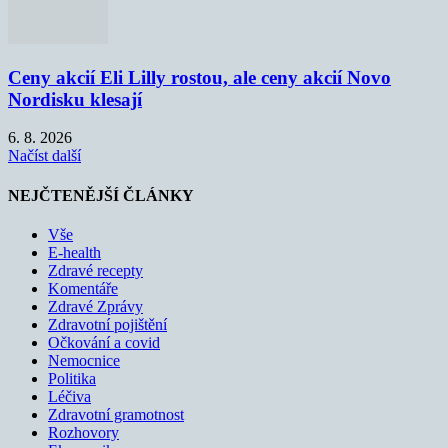
Ceny akcií Eli Lilly rostou, ale ceny akcií Novo
Nordisku klesají
6. 8. 2026
Načíst další
NEJČTENĚJŠÍ ČLÁNKY
Vše
E-health
Zdravé recepty
Komentáře
Zdravé Zprávy
Zdravotní pojištění
Očkování a covid
Nemocnice
Politika
Léčiva
Zdravotní gramotnost
Rozhovory