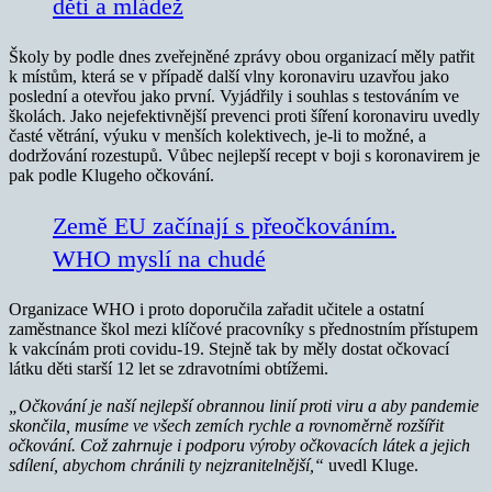
děti a mládež
Školy by podle dnes zveřejněné zprávy obou organizací měly patřit
k místům, která se v případě další vlny koronaviru uzavřou jako
poslední a otevřou jako první. Vyjádřily i souhlas s testováním ve
školách. Jako nejefektivnější prevenci proti šíření koronaviru uvedly
časté větrání, výuku v menších kolektivech, je-li to možné, a
dodržování rozestupů. Vůbec nejlepší recept v boji s koronavirem je
pak podle Klugeho očkování.
Země EU začínají s přeočkováním.
WHO myslí na chudé
Organizace WHO i proto doporučila zařadit učitele a ostatní
zaměstnance škol mezi klíčové pracovníky s přednostním přístupem
k vakcínám proti covidu-19. Stejně tak by měly dostat očkovací
látku děti starší 12 let se zdravotními obtížemi.
„Očkování je naší nejlepší obrannou linií proti viru a aby pandemie
skončila, musíme ve všech zemích rychle a rovnoměrně rozšířit
očkování. Což zahrnuje i podporu výroby očkovacích látek a jejich
sdílení, abychom chránili ty nejzranitelnější,“
uvedl Kluge.