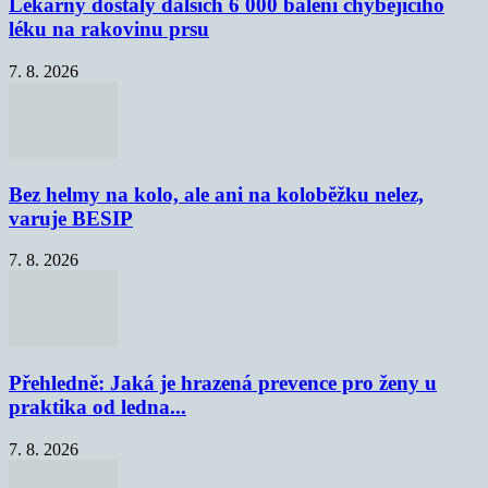
Lékárny dostaly dalších 6 000 balení chybějícího
léku na rakovinu prsu
7. 8. 2026
Bez helmy na kolo, ale ani na koloběžku nelez,
varuje BESIP
7. 8. 2026
Přehledně: Jaká je hrazená prevence pro ženy u
praktika od ledna...
7. 8. 2026