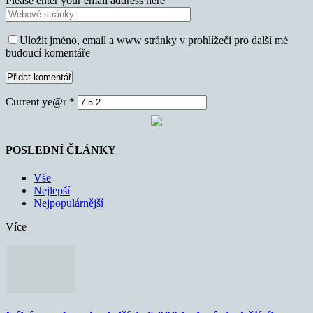
Please enter your email address here
Uložit jméno, email a www stránky v prohlížeči pro další mé
budoucí komentáře
Current ye@r
*
POSLEDNÍ ČLÁNKY
Vše
Nejlepší
Nejpopulárnější
Více