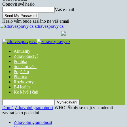
Obnovit své heslo
Váš e-mail
Heslo vám bude zasláno na váš email
zdravezpravy.cz
Aktuality
Zdravotnictví
Politika
Sociální věci
Pojištění
Pharma
Rozhovory
E-Health
Ke kávě i čaji
Domů
Zdravotní gramotnost
WHO: Školy se mají v pandemii
zavírat jako poslední
Zdravotní gramotnost