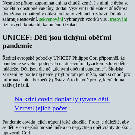
Nesmí se přitom zapomínat ani na chudší země. I s nimi je třeba se
podělit o dostupné vakcíny, dodal. Vyzdvihl i důležitost důležitost
dodržování opatření v oblasti ochrany veřejného zdraví. Do nich
zahrnuje testování,
sekvenování
vybraných vzorků viru,
trasování
rizikových kontaktů, karanténu i izolaci.
UNICEF: Děti jsou tichými oběťmi
pandemie
Ředitel evropské pobočky UNICEF Philippe Cori připomněl, že
pandemie se velmi podepsala na duševním i fyzickém zdraví dětí a
mládeže. Děti jsou dle něj „tichými oběťmi pandemie“. Školská
zařízení by podle něj neměly být přitom jen místo, kam si chodí pro
informace, ale i bezpečný přístav. A to hlavně pro ty, které doma
zažívají násilí.
Na krizi covid doplatily týrané děti.
Vzrostl jejich počet
Pandemie covidu jejich trápení ještě zhoršila. Proto je důležité, aby
se děti v co nejširší možné míře a co nejrychleji opět vrátily do škol,
upozornil Cori.