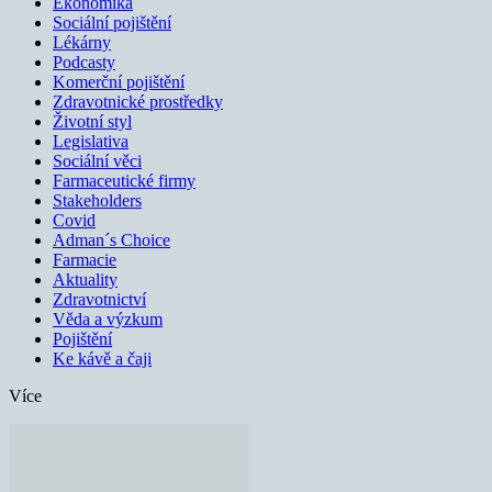
Ekonomika
Sociální pojištění
Lékárny
Podcasty
Komerční pojištění
Zdravotnické prostředky
Životní styl
Legislativa
Sociální věci
Farmaceutické firmy
Stakeholders
Covid
Adman´s Choice
Farmacie
Aktuality
Zdravotnictví
Věda a výzkum
Pojištění
Ke kávě a čaji
Více