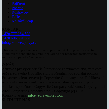
Pojištění
Pharma
Rozhovory
E-Health
Ke kávě i čaji
KONTAKT
+420 777 264 528
+420 606 831 394
info@zdravezpravy.cz
Obsah serveru je chráněn autorským právem. Jakékoli jeho užití včetně
publikování nebo jiného šíření je zakázáno bez předchozího písemného
souhlasu Copywrite Company s.r.o.
O NÁS
ZdraveZpravy.cz
přinášejí informace ze zdravotnictví, zdravotní
péče a zdravého životního stylu s přesahem do sociální politiky.
Provozovatelem serveru je Copywrite Company s.r.o. Publikování
nebo další šíření obsahu serveru www.zdravezpravy.cz je bez
souhlasu společnosti Copywrite Company zakázáno. Copyright [c]
2020 Copywrite Company s.r.o. / Copyright [c] ČTK.
Kontaktujte nás:
info@zdravezpravy.cz
SLEDUJTE NÁS