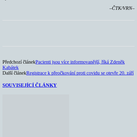
–ČTK/VRN–
Předchozí článek
Pacienti jsou více informovanější, říká Zdeněk
Kabátek
Další článek
Registrace k přeočkování proti covidu se otevře 20. září
SOUVISEJÍCÍ ČLÁNKY