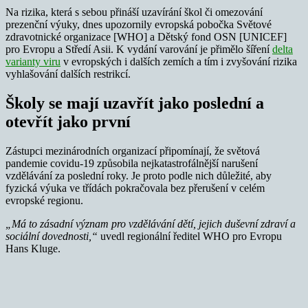
Na rizika, která s sebou přináší uzavírání škol či omezování
prezenční výuky, dnes upozornily evropská pobočka Světové
zdravotnické organizace [WHO] a Dětský fond OSN [UNICEF]
pro Evropu a Středí Asii. K vydání varování je přimělo šíření
delta
varianty viru
v evropských i dalších zemích a tím i zvyšování rizika
vyhlašování dalších restrikcí.
Školy se mají uzavřít jako poslední a
otevřít jako první
Zástupci mezinárodních organizací připomínají, že světová
pandemie covidu-19 způsobila nejkatastrofálnější narušení
vzdělávání za poslední roky. Je proto podle nich důležité, aby
fyzická výuka ve třídách pokračovala bez přerušení v celém
evropské regionu.
„Má to zásadní význam pro vzdělávání dětí, jejich duševní zdraví a
sociální dovednosti,“
uvedl regionální ředitel WHO pro Evropu
Hans Kluge.