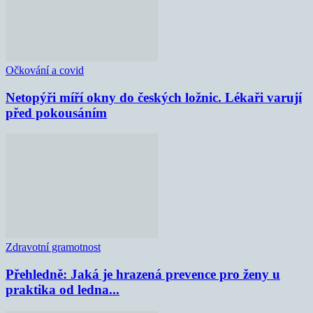
Očkování a covid
Netopýři míří okny do českých ložnic. Lékaři varují
před pokousáním
Zdravotní gramotnost
Přehledně: Jaká je hrazená prevence pro ženy u
praktika od ledna...