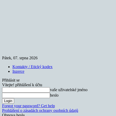
Pátek, 07. srpna 2026
Kontakty / Etický kodex
Inzerce
Přihlásit se
Vítejte! přihlášení k účtu
vaše uživatelské jméno
heslo
Forgot your password? Get help
Prohlášení o zásadách ochrany osobních údajů
Obnova hesla