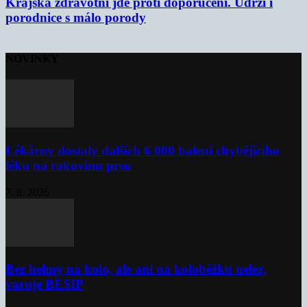
Krajská zdravotní jde proti doporučení. Udrží i
porodnice s málo porody
NOVINKY
Lékárny dostaly dalších 6 000 balení chybějícího
léku na rakovinu prsu
7. 8. 2026
Bez helmy na kolo, ale ani na koloběžku nelez,
varuje BESIP