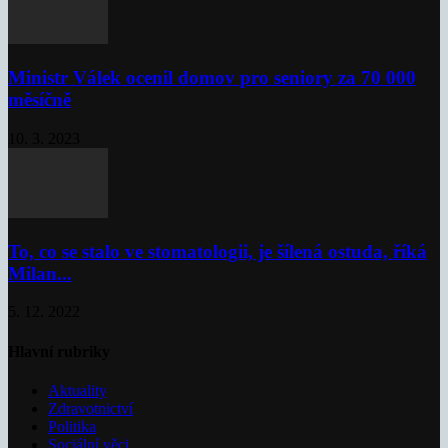
Ministr Válek ocenil domov pro seniory za 70 000
měsíčně
10. 3. 2023
To, co se stalo ve stomatologii, je šílená ostuda, říká
Milan...
5. 12. 2022
Hlavní rubriky
Aktuality
Zdravotnictví
Politika
Sociální věci