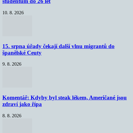
studentům do 26 let
10. 8. 2026
15. srpna úřady čekají další vlnu migrantů do
španělské Ceuty
9. 8. 2026
Komentář: Kdyby byl steak lékem, Američané jsou
zdraví jako řípa
8. 8. 2026