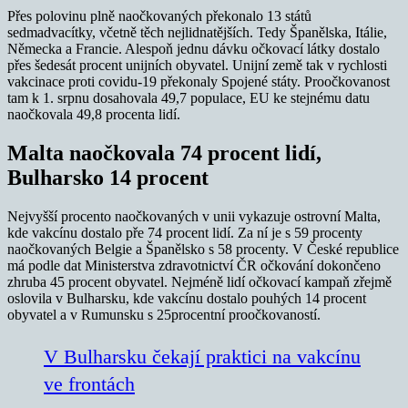
Přes polovinu plně naočkovaných překonalo 13 států
sedmadvacítky, včetně těch nejlidnatějších. Tedy Španělska, Itálie,
Německa a Francie. Alespoň jednu dávku očkovací látky dostalo
přes šedesát procent unijních obyvatel. Unijní země tak v rychlosti
vakcinace proti covidu-19 překonaly Spojené státy. Proočkovanost
tam k 1. srpnu dosahovala 49,7 populace, EU ke stejnému datu
naočkovala 49,8 procenta lidí.
Malta naočkovala 74 procent lidí,
Bulharsko 14 procent
Nejvyšší procento naočkovaných v unii vykazuje ostrovní Malta,
kde vakcínu dostalo pře 74 procent lidí. Za ní je s 59 procenty
naočkovaných Belgie a Španělsko s 58 procenty. V České republice
má podle dat Ministerstva zdravotnictví ČR očkování dokončeno
zhruba 45 procent obyvatel. Nejméně lidí očkovací kampaň zřejmě
oslovila v Bulharsku, kde vakcínu dostalo pouhých 14 procent
obyvatel a v Rumunsku s 25procentní proočkovaností.
V Bulharsku čekají praktici na vakcínu
ve frontách