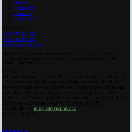
Pharma
Rozhovory
E-Health
Ke kávě i čaji
KONTAKT
+420 777 264 528
+420 606 831 394
info@zdravezpravy.cz
Obsah serveru je chráněn autorským právem. Jakékoli jeho užití včetně
publikování nebo jiného šíření je zakázáno bez předchozího písemného
souhlasu Copywrite Company s.r.o.
O NÁS
ZdraveZpravy.cz
přinášejí informace ze zdravotnictví, zdravotní
péče a zdravého životního stylu s přesahem do sociální politiky.
Provozovatelem serveru je Copywrite Company s.r.o. Publikování
nebo další šíření obsahu serveru www.zdravezpravy.cz je bez
souhlasu společnosti Copywrite Company zakázáno. Copyright [c]
2020 Copywrite Company s.r.o. / Copyright [c] ČTK.
Kontaktujte nás:
info@zdravezpravy.cz
SLEDUJTE NÁS
INZERCE