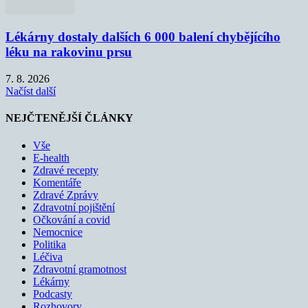
Lékárny dostaly dalších 6 000 balení chybějícího
léku na rakovinu prsu
7. 8. 2026
Načíst další
NEJČTENĚJŠÍ ČLÁNKY
Vše
E-health
Zdravé recepty
Komentáře
Zdravé Zprávy
Zdravotní pojištění
Očkování a covid
Nemocnice
Politika
Léčiva
Zdravotní gramotnost
Lékárny
Podcasty
Rozhovory