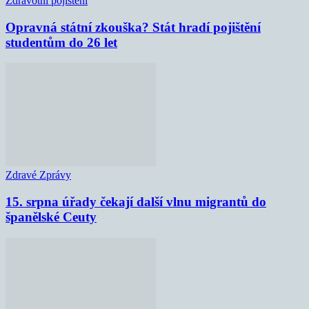
Zdravotní pojištění
Opravná státní zkouška? Stát hradí pojištění
studentům do 26 let
Zdravé Zprávy
15. srpna úřady čekají další vlnu migrantů do
španělské Ceuty