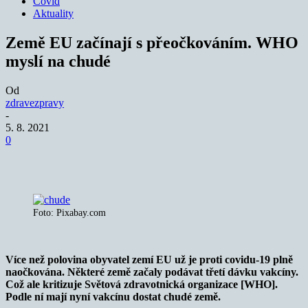
Covid
Aktuality
Země EU začínají s přeočkováním. WHO
myslí na chudé
Od
zdravezpravy
-
5. 8. 2021
0
Foto: Pixabay.com
Více než polovina obyvatel zemí EU už je proti covidu-19 plně
naočkována. Některé země začaly podávat třetí dávku vakcíny.
Což ale kritizuje Světová zdravotnická organizace [WHO].
Podle ní mají nyní vakcínu dostat chudé země.