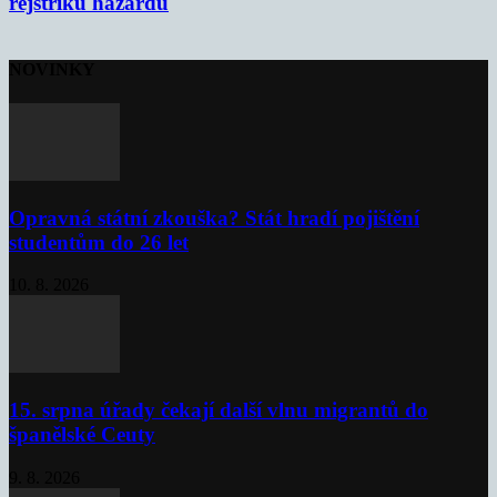
rejstříku hazardu
NOVINKY
Opravná státní zkouška? Stát hradí pojištění
studentům do 26 let
10. 8. 2026
15. srpna úřady čekají další vlnu migrantů do
španělské Ceuty
9. 8. 2026