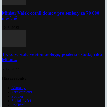
Ministr Válek ocenil domov pro seniory za 70 000
měsíčně
10. 3. 2023
To, co se stalo ve stomatologii, je šílená ostuda, říká
Milan...
5. 12. 2022
Hlavní rubriky
Aktuality
Zdravotnictví
Politika
Sociální věci
Pojištění