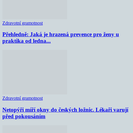
Zdravotní gramotnost
Přehledně: Jaká je hrazená prevence pro ženy u
praktika od ledna...
Zdravotní gramotnost
Netopýři míří okny do českých ložnic. Lékaři varují
před pokousáním