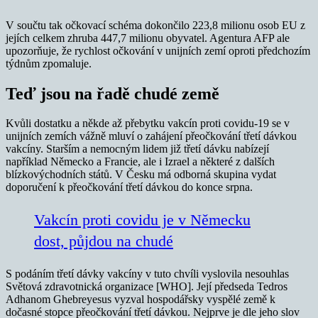
V součtu tak očkovací schéma dokončilo 223,8 milionu osob EU z
jejích celkem zhruba 447,7 milionu obyvatel. Agentura AFP ale
upozorňuje, že rychlost očkování v unijních zemí oproti předchozím
týdnům zpomaluje.
Teď jsou na řadě chudé země
Kvůli dostatku a někde až přebytku vakcín proti covidu-19 se v
unijních zemích vážně mluví o zahájení přeočkování třetí dávkou
vakcíny. Starším a nemocným lidem již třetí dávku nabízejí
například Německo a Francie, ale i Izrael a některé z dalších
blízkovýchodních států. V Česku má odborná skupina vydat
doporučení k přeočkování třetí dávkou do konce srpna.
Vakcín proti covidu je v Německu
dost, půjdou na chudé
S podáním třetí dávky vakcíny v tuto chvíli vyslovila nesouhlas
Světová zdravotnická organizace [WHO]. Její předseda Tedros
Adhanom Ghebreyesus vyzval hospodářsky vyspělé země k
dočasné stopce přeočkování třetí dávkou. Nejprve je dle jeho slov