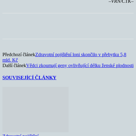
–VRN/ČTK–
Předchozí článek
Zdravotní pojištění loni skončilo v přebytku 5,8
mld. Kč
Další článek
Vědci zkoumají geny ovlivňující délku ženské plodnosti
SOUVISEJÍCÍ ČLÁNKY