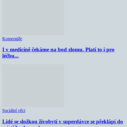
Komentáře
I v medicíně čekáme na bod zlomu. Platí to i pro
léčbu...
Sociální věci
Lidé se složkou živobytí v superdávce se překlápí do