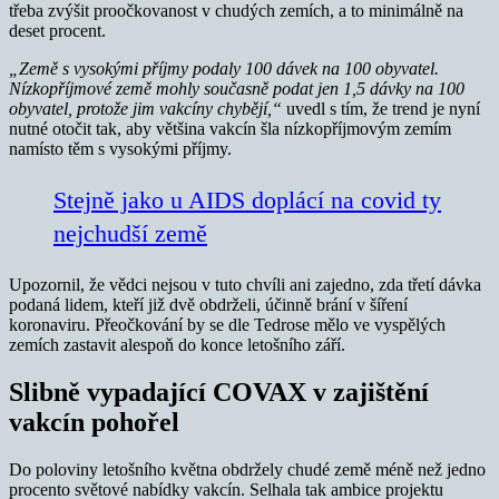
třeba zvýšit proočkovanost v chudých zemích, a to minimálně na
deset procent.
„Země s vysokými příjmy podaly 100 dávek na 100 obyvatel.
Nízkopříjmové země mohly současně podat jen 1,5 dávky na 100
obyvatel, protože jim vakcíny chybějí,“
uvedl s tím, že trend je nyní
nutné otočit tak, aby většina vakcín šla nízkopříjmovým zemím
namísto těm s vysokými příjmy.
Stejně jako u AIDS doplácí na covid ty
nejchudší země
Upozornil, že vědci nejsou v tuto chvíli ani zajedno, zda třetí dávka
podaná lidem, kteří již dvě obdrželi, účinně brání v šíření
koronaviru. Přeočkování by se dle Tedrose mělo ve vyspělých
zemích zastavit alespoň do konce letošního září.
Slibně vypadající COVAX v zajištění
vakcín pohořel
Do poloviny letošního května obdržely chudé země méně než jedno
procento světové nabídky vakcín. Selhala tak ambice projektu