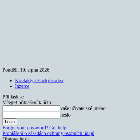
Pondělí, 10. srpna 2026
Kontakty / Etický kodex
Inzerce
Přihlásit se
Vítejte! přihlášení k účtu
vaše uživatelské jméno
heslo
Forgot your password? Get help
Prohlášení o zásadách ochrany osobních údajů
Obnova hesla