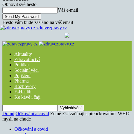
Obnovit své heslo
Váš e-mail
Heslo vám bude zasláno na váš email
zdravezpravy.cz
Aktuality
Zdravotnictví
Politika
Sociální věci
Pojištění
Pharma
Rozhovory
E-Health
Ke kávě i čaji
Domů
Očkování a covid
Země EU začínají s přeočkováním. WHO
myslí na chudé
Očkování a covid