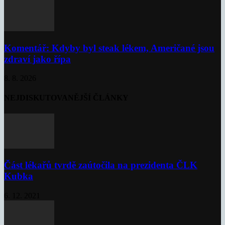
Komentář: Kdyby byl steak lékem, Američané jsou
zdraví jako řípa
8. 8. 2026
NEJDISKUTOVANĚJŠÍ ČLÁNKY
Část lékařů tvrdě zaútočila na prezidenta ČLK
Kubka
6. 12. 2021