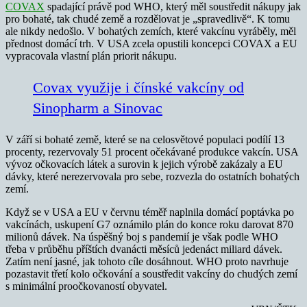
COVAX
spadající právě pod WHO, který měl soustředit nákupy jak
pro bohaté, tak chudé země a rozdělovat je „spravedlivě“. K tomu
ale nikdy nedošlo. V bohatých zemích, které vakcínu vyráběly, měl
přednost domácí trh. V USA zcela opustili koncepci COVAX a EU
vypracovala vlastní plán priorit nákupu.
Covax využije i čínské vakcíny od
Sinopharm a Sinovac
V září si bohaté země, které se na celosvětové populaci podílí 13
procenty, rezervovaly 51 procent očekávané produkce vakcín. USA
vývoz očkovacích látek a surovin k jejich výrobě zakázaly a EU
dávky, které nerezervovala pro sebe, rozvezla do ostatních bohatých
zemí.
Když se v USA a EU v červnu téměř naplnila domácí poptávka po
vakcínách, uskupení G7 oznámilo plán do konce roku darovat 870
milionů dávek. Na úspěšný boj s pandemií je však podle WHO
třeba v průběhu příštích dvanácti měsíců jedenáct miliard dávek.
Zatím není jasné, jak tohoto cíle dosáhnout. WHO proto navrhuje
pozastavit třetí kolo očkování a soustředit vakcíny do chudých zemí
s minimální proočkovaností obyvatel.