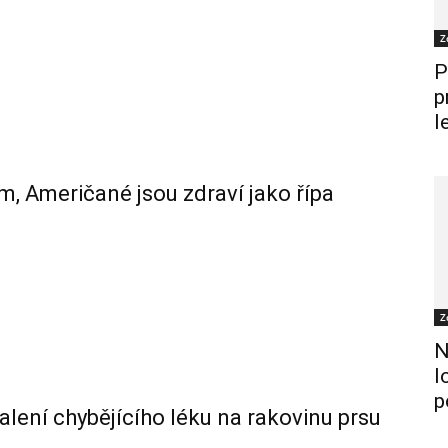
Z
P
p
l
m, Američané jsou zdraví jako řípa
Z
N
l
p
alení chybějícího léku na rakovinu prsu