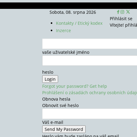
Sobota, 08. srpna 2026
Přihlásit se
Kontakty / Etický kodex
Vítejte! přihl
Inzerce
vaše uživatelské jméno
heslo
Forgot your password? Get help
Prohlášení o zásadách ochrany osobních údaj
Obnova hesla
Obnovit své heslo
Váš e-mail
Heslo vám bude zasláno na váš email