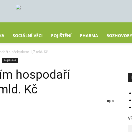
KA
SOCIÁLNÍ VĚCI
POJIŠTĚNÍ
PHARMA
ROZHOVOR
odaří s přebytkem 1,7 mld. Kč
Pojištění
tím hospodaří
mld. Kč
0
Ví