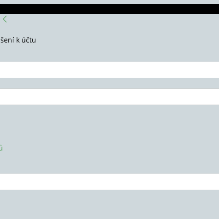
ášení k účtu
ů