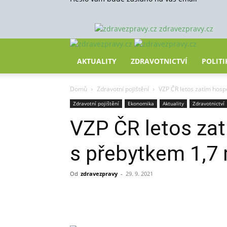
zdravezpravy.cz
AKTUALITY
ZDRAVOTNICTVÍ
POLITI
Domů
Zdravotní pojištění
VZP ČR letos zatím hosp
Zdravotní pojištění
Ekonomika
Aktuality
Zdravotnictví
VZP ČR letos za
s přebytkem 1,7 
Od
zdravezpravy
-
29. 9. 2021
Sdílet