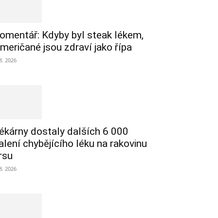
omentář: Kdyby byl steak lékem,
meričané jsou zdraví jako řípa
 8. 2026
ékárny dostaly dalších 6 000
alení chybějícího léku na rakovinu
rsu
 8. 2026