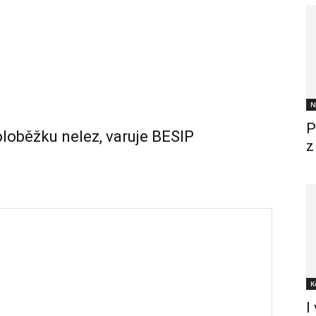
N
P
oloběžku nelez, varuje BESIP
z
K
I