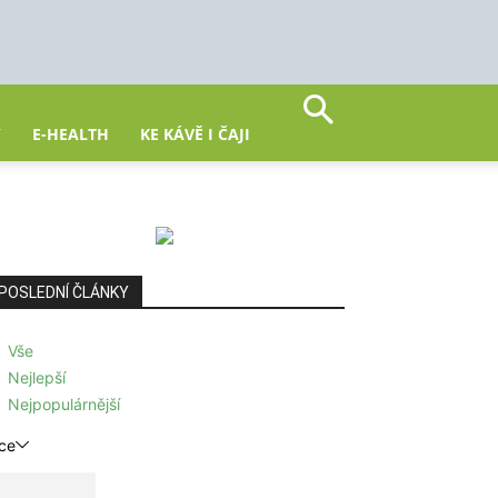
Y
E-HEALTH
KE KÁVĚ I ČAJI
POSLEDNÍ ČLÁNKY
Vše
Nejlepší
Nejpopulárnější
ce