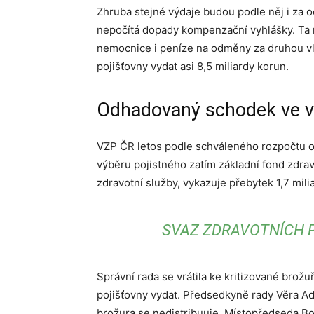
Zhruba stejné výdaje budou podle něj i za 
nepočítá dopady kompenzační vyhlášky. Ta n
nemocnice i peníze na odměny za druhou v
pojišťovny vydat asi 8,5 miliardy korun.
Odhadovaný schodek ve vý
VZP ČR letos podle schváleného rozpočtu o
výběru pojistného zatím základní fond zdravo
zdravotní služby, vykazuje přebytek 1,7 mili
SVAZ ZDRAVOTNÍCH 
Správní rada se vrátila ke kritizované brož
pojišťovny vydat. Předsedkyně rady Věra Ad
brožura se nedistribuuje. Místopředseda Bo