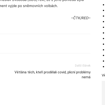
ment vyjde po sněmovních volbách.
–ČTK/RED–
Další článek
Většina těch, kteří prodělali covid, plicní problémy
Ví
nemá