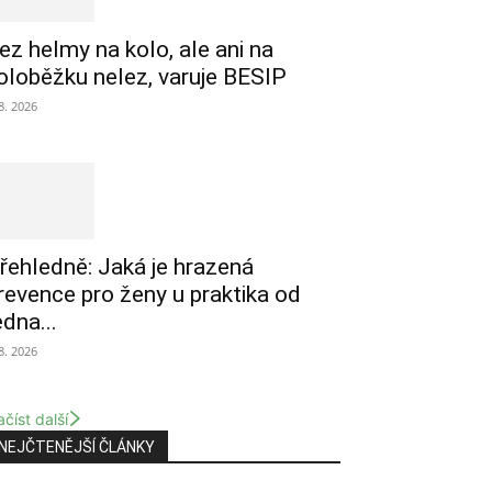
ez helmy na kolo, ale ani na
oloběžku nelez, varuje BESIP
 8. 2026
řehledně: Jaká je hrazená
revence pro ženy u praktika od
edna...
 8. 2026
číst další
NEJČTENĚJŠÍ ČLÁNKY