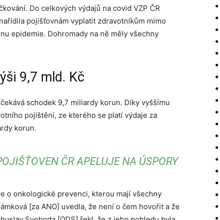
očkování. Do celkových výdajů na covid VZP ČR
ařídila pojišťovnám vyplatit zdravotníkům mimo
lnu epidemie. Dohromady na ně měly všechny
ši 9,7 mld. Kč
čekává schodek 9,7 miliardy korun. Díky vyššímu
tního pojištění, ze kterého se platí výdaje za
ardy korun.
POJIŠŤOVEN ČR APELUJE NA ÚSPORY
uře o onkologické prevenci, kterou mají všechny
ámková [za ANO] uvedla, že není o čem hovořit a že
huslav Svoboda [ODS] řekl, že z jeho pohledu byla