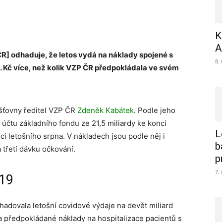
K
A
R] odhaduje, že letos vydá na náklady spojené s
8.
ld. Kč více, než kolik VZP ČR předpokládala ve svém
jišťovny ředitel VZP ČR
Zdeněk Kabátek
. Podle jeho
 účtu základního fondu ze 21,5 miliardy ke konci
L
ci letošního srpna. V nákladech jsou podle něj i
b
a třetí dávku očkování.
p
7.
-19
hadovala letošní covidové výdaje na devět miliard
a předpokládané náklady na hospitalizace pacientů s