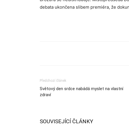
debata ukončena slibem premiéra, že doku
Sdílet
Předchozí článek
Světový den srdce nabádá myslet na vlastní
zdraví
SOUVISEJÍCÍ ČLÁNKY