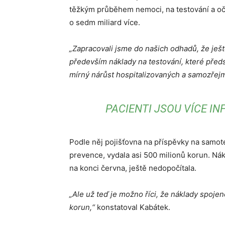
těžkým průběhem nemoci, na testování a očk
o sedm miliard více.
„Zapracovali jsme do našich odhadů, že ješ
především náklady na testování, které předs
mírný nárůst hospitalizovaných a samozřejm
PACIENTI JSOU VÍCE I
Podle něj pojišťovna na příspěvky na samote
prevence, vydala asi 500 milionů korun. Nák
na konci června, ještě nedopočítala.
„Ale už teď je možno říci, že náklady spojen
korun,“
konstatoval Kabátek.