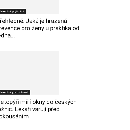
dravotní pojištění
řehledně: Jaká je hrazená
revence pro ženy u praktika od
edna...
dravotní gramotnost
etopýři míří okny do českých
ožnic. Lékaři varují před
okousáním