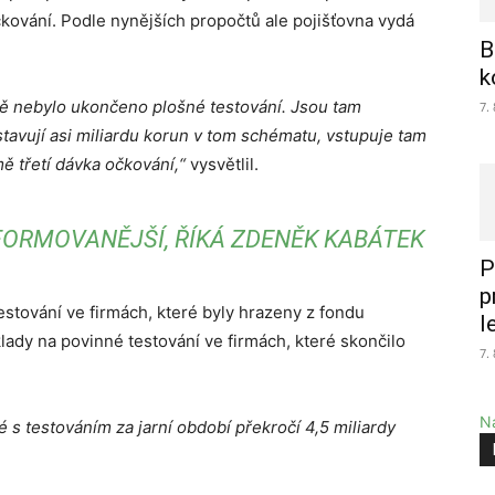
ování. Podle nynějších propočtů ale pojišťovna vydá
B
k
tě nebylo ukončeno plošné testování. Jsou tam
7.
tavují asi miliardu korun v tom schématu, vstupuje tam
ě třetí dávka očkování,“
vysvětlil.
NFORMOVANĚJŠÍ, ŘÍKÁ ZDENĚK KABÁTEK
P
p
stování ve firmách, které byly hrazeny z fondu
l
lady na povinné testování ve firmách, které skončilo
7.
Na
é s testováním za jarní období překročí 4,5 miliardy