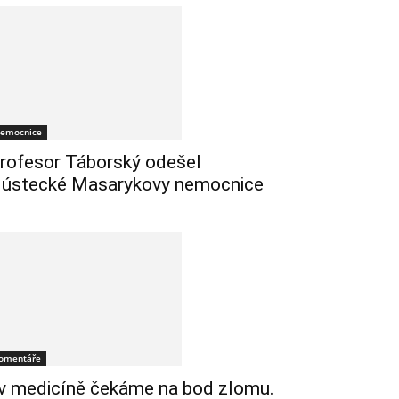
emocnice
rofesor Táborský odešel
 ústecké Masarykovy nemocnice
omentáře
 v medicíně čekáme na bod zlomu.