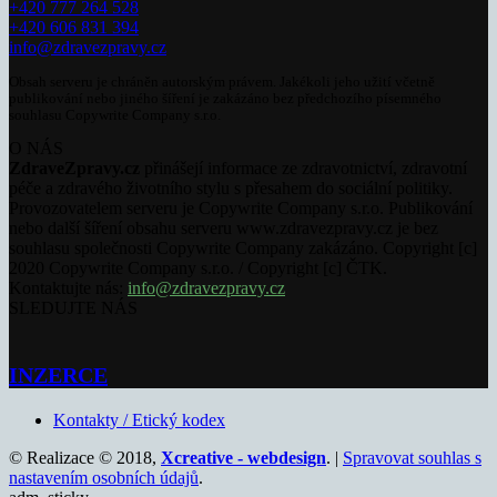
+420 777 264 528
+420 606 831 394
info@zdravezpravy.cz
Obsah serveru je chráněn autorským právem. Jakékoli jeho užití včetně
publikování nebo jiného šíření je zakázáno bez předchozího písemného
souhlasu Copywrite Company s.r.o.
O NÁS
ZdraveZpravy.cz
přinášejí informace ze zdravotnictví, zdravotní
péče a zdravého životního stylu s přesahem do sociální politiky.
Provozovatelem serveru je Copywrite Company s.r.o. Publikování
nebo další šíření obsahu serveru www.zdravezpravy.cz je bez
souhlasu společnosti Copywrite Company zakázáno. Copyright [c]
2020 Copywrite Company s.r.o. / Copyright [c] ČTK.
Kontaktujte nás:
info@zdravezpravy.cz
SLEDUJTE NÁS
INZERCE
Kontakty / Etický kodex
© Realizace © 2018,
Xcreative - webdesign
. |
Spravovat souhlas s
nastavením osobních údajů
.