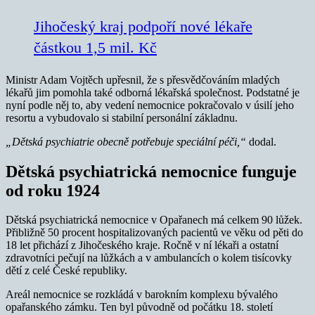
Jihočeský kraj podpoří nové lékaře
částkou 1,5 mil. Kč
Ministr Adam Vojtěch upřesnil, že s přesvědčováním mladých
lékařů jim pomohla také odborná lékařská společnost. Podstatné je
nyní podle něj to, aby vedení nemocnice pokračovalo v úsilí jeho
resortu a vybudovalo si stabilní personální základnu.
„Dětská psychiatrie obecně potřebuje speciální péči,“
dodal.
Dětská psychiatrická nemocnice funguje
od roku 1924
Dětská psychiatrická nemocnice v Opařanech má celkem 90 lůžek.
Přibližně 50 procent hospitalizovaných pacientů ve věku od pěti do
18 let přichází z Jihočeského kraje. Ročně v ní lékaři a ostatní
zdravotníci pečují na lůžkách a v ambulancích o kolem tisícovky
dětí z celé České republiky.
Areál nemocnice se rozkládá v barokním komplexu bývalého
opařanského zámku. Ten byl původně od počátku 18. století