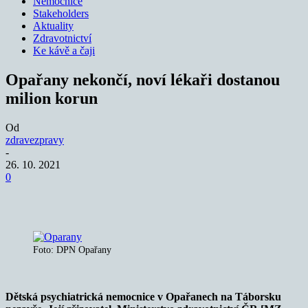
Nemocnice
Stakeholders
Aktuality
Zdravotnictví
Ke kávě a čaji
Opařany nekončí, noví lékaři dostanou
milion korun
Od
zdravezpravy
-
26. 10. 2021
0
Foto: DPN Opařany
Dětská psychiatrická nemocnice v Opařanech na Táborsku