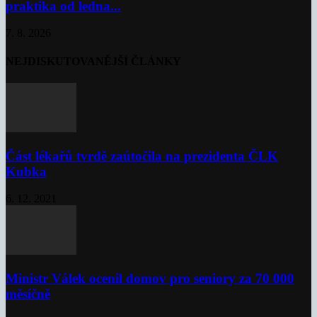
praktika od ledna...
7. 8. 2026
NEJDISKUTOVANĚJŠÍ ČLÁNKY
Část lékařů tvrdě zaútočila na prezidenta ČLK
Kubka
6. 12. 2021
Ministr Válek ocenil domov pro seniory za 70 000
měsíčně