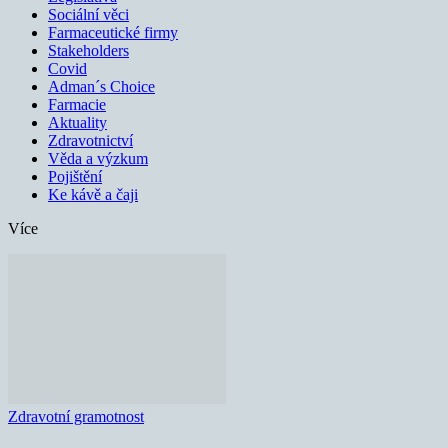
Sociální věci
Farmaceutické firmy
Stakeholders
Covid
Adman´s Choice
Farmacie
Aktuality
Zdravotnictví
Věda a výzkum
Pojištění
Ke kávě a čaji
Více
Zdravotní gramotnost