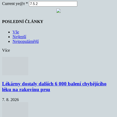
Current ye@r
*
POSLEDNÍ ČLÁNKY
Vše
Nejlepší
Nejpopulárnější
Více
Lékárny dostaly dalších 6 000 balení chybějícího
léku na rakovinu prsu
7. 8. 2026