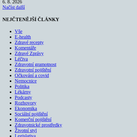
6. 8. 2026
Načíst další
NEJČTENĚJŠÍ ČLÁNKY
Vše
E-health
Zdravé recepty
Komentáře
Zdravé Zprávy
Léčiva
Zdravotní gramotnost
Zdravotní pojištění
Očkování a covid
Nemocnice
Politika
Lékárny
Podcasty
Rozhovory
Ekonomika
Sociální pojištění
Komerční pojištění
Zdravotnické prostředky
Životní styl
Legislativa