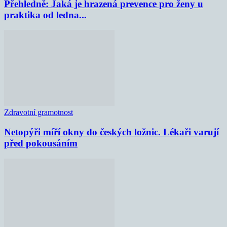
Přehledně: Jaká je hrazená prevence pro ženy u
praktika od ledna...
Zdravotní gramotnost
Netopýři míří okny do českých ložnic. Lékaři varují
před pokousáním