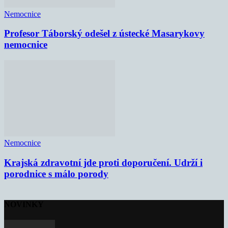
Nemocnice
Profesor Táborský odešel z ústecké Masarykovy
nemocnice
Nemocnice
Krajská zdravotní jde proti doporučení. Udrží i
porodnice s málo porody
NOVINKY