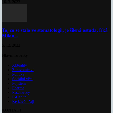
10. 3. 2023
To, co se stalo ve stomatologii, je šílená ostuda, říká
Milan...
5. 12. 2022
Hlavní rubriky
Aktuality
Zdravotnictví
Politika
Sociální věci
Pojištění
Pharma
Rozhovory
E-Health
Ke kávě i čaji
KONTAKT