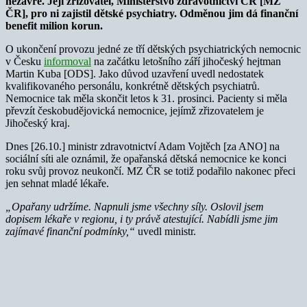
nezavře. Její zřizovatel, Ministerstvo zdravotnictví ČR [MZ
ČR], pro ni zajistil dětské psychiatry. Odměnou jim dá finanční
benefit milion korun.
O ukončení provozu jedné ze tří dětských psychiatrických nemocnic
v Česku
informoval
na začátku letošního září jihočeský hejtman
Martin Kuba [ODS]. Jako důvod uzavření uvedl nedostatek
kvalifikovaného personálu, konkrétně dětských psychiatrů.
Nemocnice tak měla skončit letos k 31. prosinci. Pacienty si měla
převzít českobudějovická nemocnice, jejímž zřizovatelem je
Jihočeský kraj.
Dnes [26.10.] ministr zdravotnictví Adam Vojtěch [za ANO] na
sociální síti ale oznámil, že opařanská dětská nemocnice ke konci
roku svůj provoz neukončí. MZ ČR se totiž podařilo nakonec přeci
jen sehnat mladé lékaře.
„Opařany udržíme. Napnuli jsme všechny síly. Oslovil jsem
dopisem lékaře v regionu, i ty právě atestující. Nabídli jsme jim
zajímavé finanční podmínky,“
uvedl ministr.