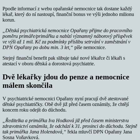
Ppodle informací z webu opařanské nemocnice tak dostane každý
lékař, který do ní nastoupí, finanční bonus ve výši jednoho milionu
korun.
„Dětská psychiatrická nemocnice Opařany přijme do pracovního
poměru primáře/primářku a nabízí významný náborový příspěvek
ve výši až 1 mil. Kč za podmínky příslibu setrvání v zaměstnání v
DPN Opařany po dobu min. 3 let,“
píše nemocnice.
Stejný finanční benefit pak slibuje také nové lékařce či lékaři s
atestací v oboru dětská a dorostová psychiatrie.
Dvě lékařky jdou do penze a nemocnice
málem skončila
V psychiatrické nemocnici Opařany nyní pracují dvě atestované
dětské psychiatričky. Obě dvě již před časem oznámily, že chtějí
koncem roku odejít do důchodu.
„Ředitelka a primářka Iva Hodková již před časem ministerstvu
zdravotnictví oznámila, že odchází k 31. prosinci do důchodu. Stejně
tak primářka Jana Holendová,“
řekla mluvčí DPN Opařany Jana
Sosna Voňavková.