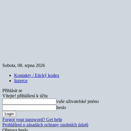
Sobota, 08. srpna 2026
Kontakty / Etický kodex
Inzerce
Přihlásit se
Vítejte! přihlášení k účtu
vaše uživatelské jméno
heslo
Forgot your password? Get help
Prohlášení o zásadách ochrany osobních údajů
Obnova hesla