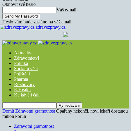
Obnovit své heslo
Váš e-mail
Heslo vám bude zasláno na váš email
zdravezpravy.cz
Aktuality
Zdravotnictví
Politika
Sociální věci
Pojištění
Pharma
Rozhovory
E-Health
Ke kávě i čaji
Domů
Zdravotní gramotnost
Opařany nekončí, noví lékaři dostanou
milion korun
Zdravotní gramotnost