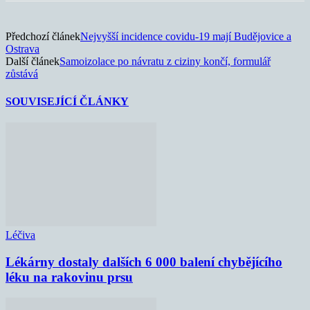
Předchozí článek
Nejvyšší incidence covidu-19 mají Budějovice a
Ostrava
Další článek
Samoizolace po návratu z ciziny končí, formulář
zůstává
SOUVISEJÍCÍ ČLÁNKY
Léčiva
Lékárny dostaly dalších 6 000 balení chybějícího
léku na rakovinu prsu