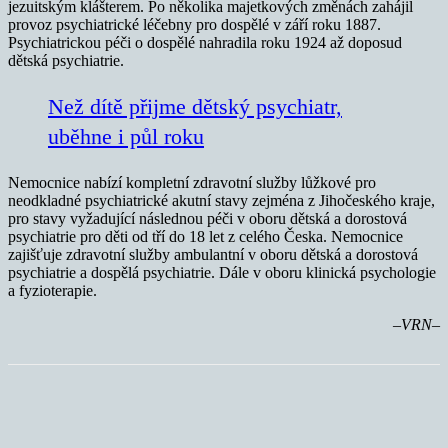
jezuitským klášterem. Po několika majetkových změnách zahájil
provoz psychiatrické léčebny pro dospělé v září roku 1887.
Psychiatrickou péči o dospělé nahradila roku 1924 až doposud
dětská psychiatrie.
Než dítě přijme dětský psychiatr,
uběhne i půl roku
Nemocnice nabízí kompletní zdravotní služby lůžkové pro
neodkladné psychiatrické akutní stavy zejména z Jihočeského kraje,
pro stavy vyžadující následnou péči v oboru dětská a dorostová
psychiatrie pro děti od tří do 18 let z celého Česka. Nemocnice
zajišťuje zdravotní služby ambulantní v oboru dětská a dorostová
psychiatrie a dospělá psychiatrie. Dále v oboru klinická psychologie
a fyzioterapie.
–VRN–