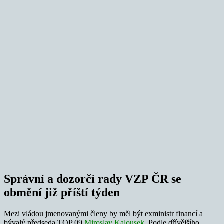
Správní a dozorčí rady VZP ČR se
obmění již příští týden
Mezi vládou jmenovanými členy by měl být exministr financí a
bývalý předseda TOP 09
Miroslav Kalousek
. Podle dřívějšího