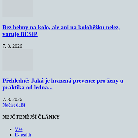
Bez helmy na kolo, ale ani na koloběžku nelez,
varuje BESIP
7. 8. 2026
Přehledně: Jaká je hrazená prevence pro ženy u
praktika od ledna...
7. 8. 2026
Načíst další
NEJČTENĚJŠÍ ČLÁNKY
Vše
E-health