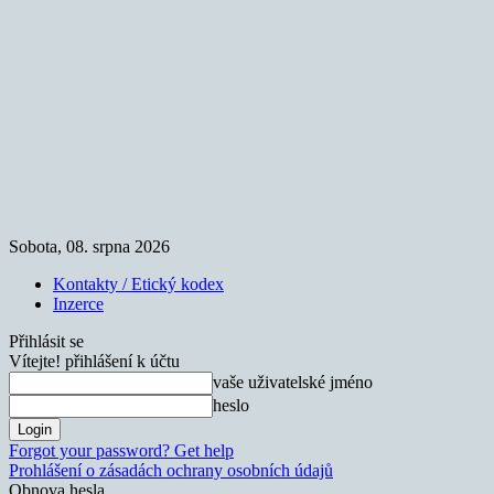
Sobota, 08. srpna 2026
Kontakty / Etický kodex
Inzerce
Přihlásit se
Vítejte! přihlášení k účtu
vaše uživatelské jméno
heslo
Forgot your password? Get help
Prohlášení o zásadách ochrany osobních údajů
Obnova hesla