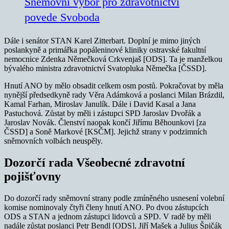
Sněmovní výbor pro zdravotnictví
povede Svoboda
Dále i senátor STAN Karel Zitterbart. Doplní je mimo jiných
poslankyně a primářka popáleninové kliniky ostravské fakultní
nemocnice Zdenka Němečková Crkvenjaš [ODS]. Ta je manželkou
bývalého ministra zdravotnictví Svatopluka Němečka [ČSSD].
Hnutí ANO by mělo obsadit celkem osm postů. Pokračovat by měla
nynější předsedkyně rady Věra Adámková a poslanci Milan Brázdil,
Kamal Farhan, Miroslav Janulík. Dále i David Kasal a Jana
Pastuchová. Zůstat by měli i zástupci SPD Jaroslav Dvořák a
Jaroslav Novák. Členství naopak končí Jiřímu Běhounkovi [za
ČSSD] a Soně Markové [KSČM]. Jejichž strany v podzimních
sněmovních volbách neuspěly.
Dozorčí rada Všeobecné zdravotní
pojišťovny
Do dozorčí rady sněmovní strany podle zmíněného usnesení volební
komise nominovaly čtyři členy hnutí ANO. Po dvou zástupcích
ODS a STAN a jednom zástupci lidovců a SPD. V radě by měli
nadále zůstat poslanci Petr Bendl [ODS], Jiří Mašek a Julius Špičák