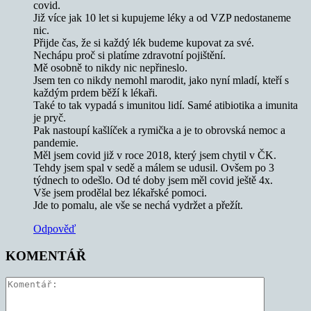
covid.
Již více jak 10 let si kupujeme léky a od VZP nedostaneme
nic.
Přijde čas, že si každý lék budeme kupovat za své.
Nechápu proč si platíme zdravotní pojištění.
Mě osobně to nikdy nic nepřineslo.
Jsem ten co nikdy nemohl marodit, jako nyní mladí, kteří s
každým prdem běží k lékaři.
Také to tak vypadá s imunitou lidí. Samé atibiotika a imunita
je pryč.
Pak nastoupí kašlíček a rymička a je to obrovská nemoc a
pandemie.
Měl jsem covid již v roce 2018, který jsem chytil v ČK.
Tehdy jsem spal v sedě a málem se udusil. Ovšem po 3
týdnech to odešlo. Od té doby jsem měl covid ještě 4x.
Vše jsem prodělal bez lékařské pomoci.
Jde to pomalu, ale vše se nechá vydržet a přežít.
Odpověď
KOMENTÁŘ