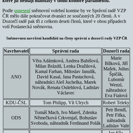
které již nemají mandáty v dolní komoře parlamentu.
Podle
usnesení
sněmovní volební komise by ve Správní radě VZP
ČR mělo dále pokračovat dvanáct ze současných 20 členů. A v
Dozorčí radě pak tři z celkem deseti členů, které v obou případech
volí Poslanecká sněmovna.
Sněmovnou navržení kandidáti na členy správní a dozorčí rady VZP ČR
Navrhovatel
Správní rada
Dozorčí rada
Marie
Věra Adámková, Andrea Babišová,
Bílková, Jiří
Milan Brázdil, Lenka Dražilová,
Mašek, Julius
Kamal Farhan, Miloslav Janulík,
Špičák,
ANO
David Kasal, Jana Pastuchová,
Lubomír
náhradníci Aleš Juchelka, Marek
Wenzl,
Novák, Renata Oulehlová, Ladislav
náhradnice
Václavec
Eva Fialová
KDU-ČSL
Tom Philipp, Vít Ulrych
Robert Teleky
Petr Bendl,
Tomáš Mach, Ivo Mareš, Zdenka
Petr Fifka,
ODS
Němečková Crkvenjaš, Bohuslav
náhradník
Svoboda, náhradník Ferdinand Polák
Ladislav Valtr
Jan Síla,