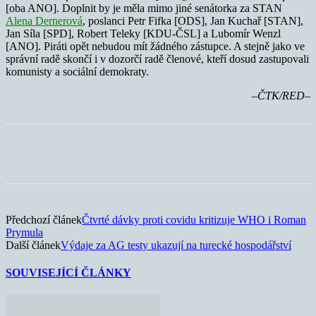
[oba ANO]. Doplnit by je měla mimo jiné senátorka za STAN
Alena Dernerová
, poslanci Petr Fifka [ODS], Jan Kuchař [STAN],
Jan Síla [SPD], Robert Teleky [KDU-ČSL] a Lubomír Wenzl
[ANO]. Piráti opět nebudou mít žádného zástupce. A stejně jako ve
správní radě skončí i v dozorčí radě členové, kteří dosud zastupovali
komunisty a sociální demokraty.
–ČTK/RED–
Předchozí článek
Čtvrté dávky proti covidu kritizuje WHO i Roman
Prymula
Další článek
Výdaje za AG testy ukazují na turecké hospodářství
SOUVISEJÍCÍ ČLÁNKY