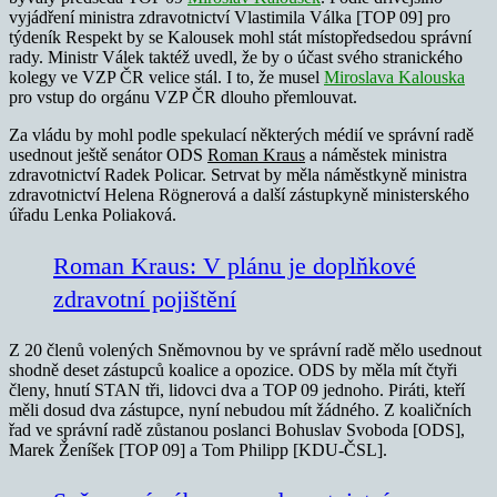
vyjádření ministra zdravotnictví Vlastimila Válka [TOP 09] pro
týdeník Respekt by se Kalousek mohl stát místopředsedou správní
rady. Ministr Válek taktéž uvedl, že by o účast svého stranického
kolegy ve VZP ČR velice stál. I to, že musel
Miroslava Kalouska
pro vstup do orgánu VZP ČR dlouho přemlouvat.
Za vládu by mohl podle spekulací některých médií ve správní radě
usednout ještě senátor ODS
Roman Kraus
a náměstek ministra
zdravotnictví Radek Policar. Setrvat by měla náměstkyně ministra
zdravotnictví Helena Rögnerová a další zástupkyně ministerského
úřadu Lenka Poliaková.
Roman Kraus: V plánu je doplňkové
zdravotní pojištění
Z 20 členů volených Sněmovnou by ve správní radě mělo usednout
shodně deset zástupců koalice a opozice. ODS by měla mít čtyři
členy, hnutí STAN tři, lidovci dva a TOP 09 jednoho. Piráti, kteří
měli dosud dva zástupce, nyní nebudou mít žádného. Z koaličních
řad ve správní radě zůstanou poslanci Bohuslav Svoboda [ODS],
Marek Ženíšek [TOP 09] a Tom Philipp [KDU-ČSL].