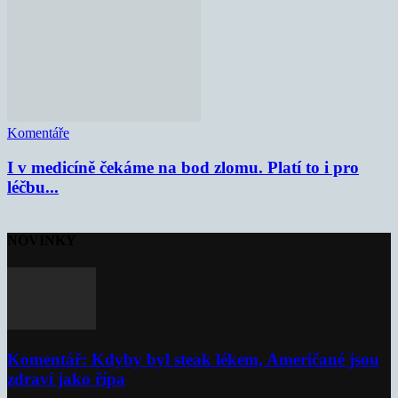
Komentáře
I v medicíně čekáme na bod zlomu. Platí to i pro
léčbu...
NOVINKY
Komentář: Kdyby byl steak lékem, Američané jsou
zdraví jako řípa