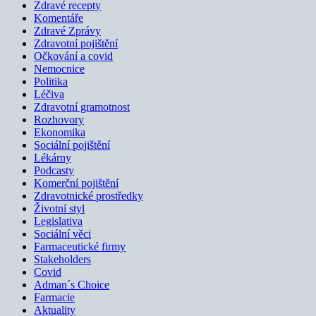
Zdravé recepty
Komentáře
Zdravé Zprávy
Zdravotní pojištění
Očkování a covid
Nemocnice
Politika
Léčiva
Zdravotní gramotnost
Rozhovory
Ekonomika
Sociální pojištění
Lékárny
Podcasty
Komerční pojištění
Zdravotnické prostředky
Životní styl
Legislativa
Sociální věci
Farmaceutické firmy
Stakeholders
Covid
Adman´s Choice
Farmacie
Aktuality