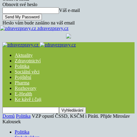
Obnovit své heslo
Váš e-mail
Heslo vám bude zasláno na váš email
zdravezpravy.cz
Aktuality
Zdravotnictví
Politika
Sociální věci
Pojištění
Pharma
Rozhovory
E-Health
Ke kávě i čaji
Domů
Politika
VZP opustí ČSSD, KSČM i Piráti. Přijde Miroslav
Kalousek
Politika