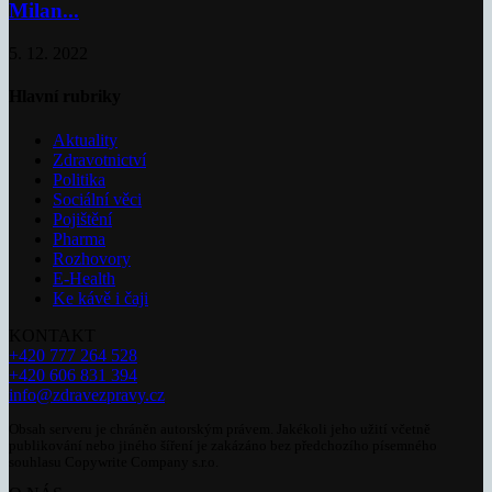
Milan...
5. 12. 2022
Hlavní rubriky
Aktuality
Zdravotnictví
Politika
Sociální věci
Pojištění
Pharma
Rozhovory
E-Health
Ke kávě i čaji
KONTAKT
+420 777 264 528
+420 606 831 394
info@zdravezpravy.cz
Obsah serveru je chráněn autorským právem. Jakékoli jeho užití včetně
publikování nebo jiného šíření je zakázáno bez předchozího písemného
souhlasu Copywrite Company s.r.o.