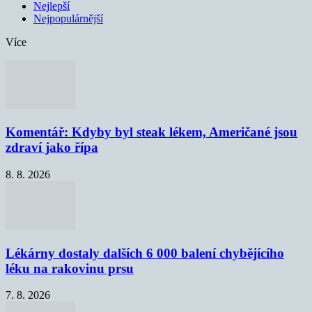
Nejlepší
Nejpopulárnější
Více
Komentář: Kdyby byl steak lékem, Američané jsou
zdraví jako řípa
8. 8. 2026
Lékárny dostaly dalších 6 000 balení chybějícího
léku na rakovinu prsu
7. 8. 2026