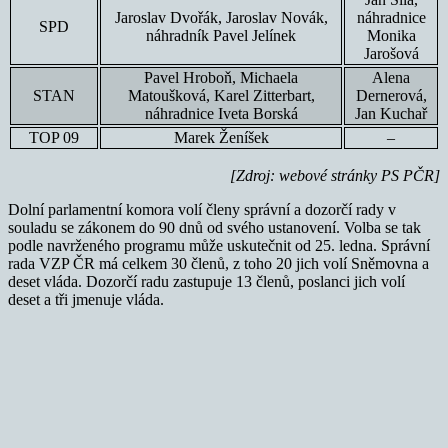
Jaroslav Dvořák, Jaroslav Novák,
náhradnice
SPD
náhradník Pavel Jelínek
Monika
Jarošová
Pavel Hroboň, Michaela
Alena
STAN
Matoušková, Karel Zitterbart,
Dernerová,
náhradnice Iveta Borská
Jan Kuchař
TOP 09
Marek Ženíšek
–
[Zdroj: webové stránky PS PČR]
Dolní parlamentní komora volí členy správní a dozorčí rady v
souladu se zákonem do 90 dnů od svého ustanovení. Volba se tak
podle navrženého programu může uskutečnit od 25. ledna. Správní
rada VZP ČR má celkem 30 členů, z toho 20 jich volí Sněmovna a
deset vláda. Dozorčí radu zastupuje 13 členů, poslanci jich volí
deset a tři jmenuje vláda.