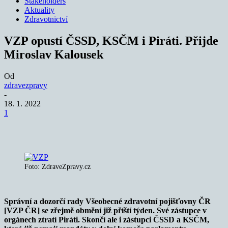
Stakeholders
Aktuality
Zdravotnictví
VZP opustí ČSSD, KSČM i Piráti. Přijde
Miroslav Kalousek
Od
zdravezpravy
-
18. 1. 2022
1
Foto: ZdraveZpravy.cz
Správní a dozorčí rady Všeobecné zdravotní pojišťovny ČR
[VZP ČR] se zřejmě obmění již příští týden. Své zástupce v
orgánech ztratí Piráti. Skončí ale i zástupci ČSSD a KSČM,