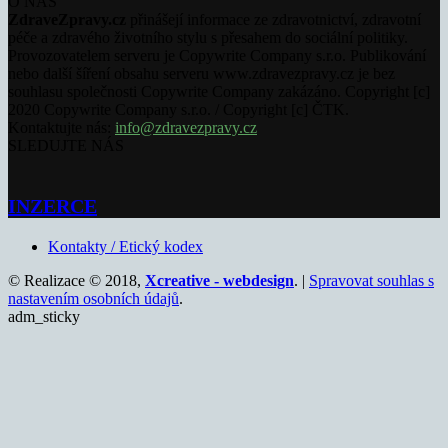
O NÁS
ZdraveZpravy.cz
přinášejí informace ze zdravotnictví, zdravotní
péče a zdravého životního stylu s přesahem do sociální politiky.
Provozovatelem serveru je Copywrite Company s.r.o. Publikování
nebo další šíření obsahu serveru www.zdravezpravy.cz je bez
souhlasu společnosti Copywrite Company zakázáno. Copyright [c]
2020 Copywrite Company s.r.o. / Copyright [c] ČTK.
Kontaktujte nás:
info@zdravezpravy.cz
SLEDUJTE NÁS
INZERCE
Kontakty / Etický kodex
© Realizace © 2018,
Xcreative - webdesign
. |
Spravovat souhlas s
nastavením osobních údajů
.
adm_sticky