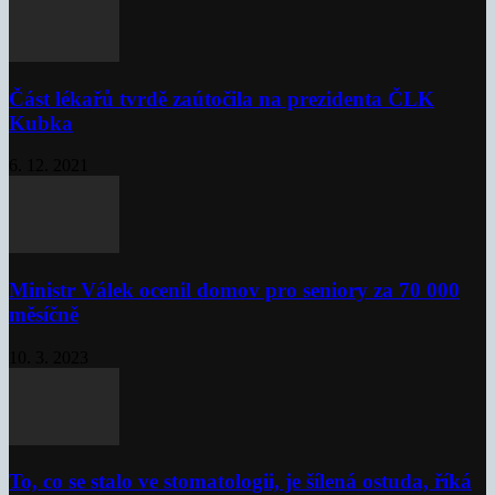
Část lékařů tvrdě zaútočila na prezidenta ČLK
Kubka
6. 12. 2021
Ministr Válek ocenil domov pro seniory za 70 000
měsíčně
10. 3. 2023
To, co se stalo ve stomatologii, je šílená ostuda, říká