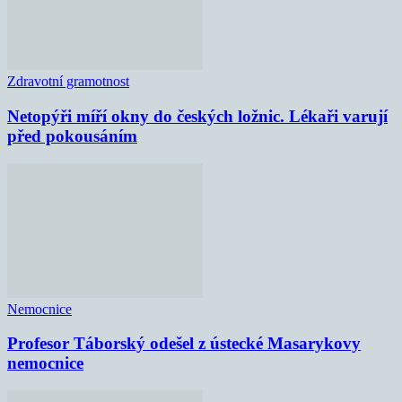
Zdravotní gramotnost
Netopýři míří okny do českých ložnic. Lékaři varují
před pokousáním
Nemocnice
Profesor Táborský odešel z ústecké Masarykovy
nemocnice