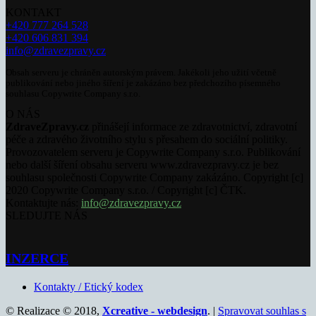
KONTAKT
+420 777 264 528
+420 606 831 394
info@zdravezpravy.cz
Obsah serveru je chráněn autorským právem. Jakékoli jeho užití včetně
publikování nebo jiného šíření je zakázáno bez předchozího písemného
souhlasu Copywrite Company s.r.o.
O NÁS
ZdraveZpravy.cz
přinášejí informace ze zdravotnictví, zdravotní
péče a zdravého životního stylu s přesahem do sociální politiky.
Provozovatelem serveru je Copywrite Company s.r.o. Publikování
nebo další šíření obsahu serveru www.zdravezpravy.cz je bez
souhlasu společnosti Copywrite Company zakázáno. Copyright [c]
2020 Copywrite Company s.r.o. / Copyright [c] ČTK.
Kontaktujte nás:
info@zdravezpravy.cz
SLEDUJTE NÁS
INZERCE
Kontakty / Etický kodex
© Realizace © 2018,
Xcreative - webdesign
. |
Spravovat souhlas s