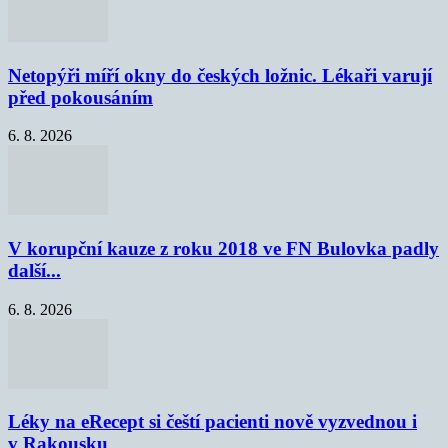
Netopýři míří okny do českých ložnic. Lékaři varují
před pokousáním
6. 8. 2026
V korupční kauze z roku 2018 ve FN Bulovka padly
další...
6. 8. 2026
Léky na eRecept si čeští pacienti nově vyzvednou i
v Rakousku