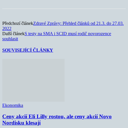
Předchozí článek
Zdravé Zprávy: Přehled článků od 21.3. do 27.03.
2022
Další článek
S testy na SMA i SCID musí rodič novorozence
souhlasit
SOUVISEJÍCÍ ČLÁNKY
Ekonomika
Ceny akcií Eli Lilly rostou, ale ceny akcií Novo
Nordisku klesají