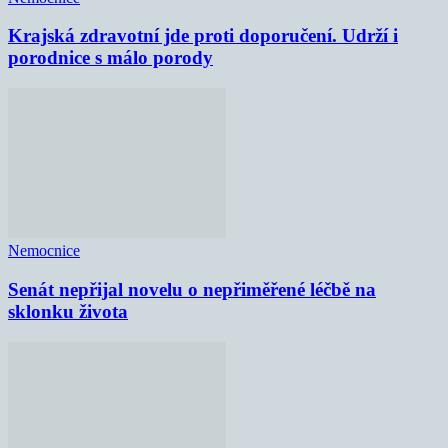
Krajská zdravotní jde proti doporučení. Udrží i
porodnice s málo porody
Nemocnice
Senát nepřijal novelu o nepřiměřené léčbě na
sklonku života