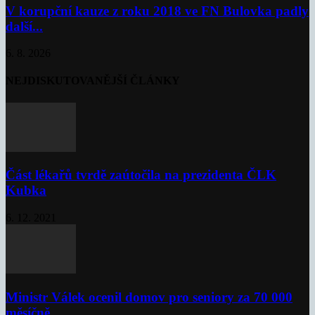
V korupční kauze z roku 2018 ve FN Bulovka padly
další...
6. 8. 2026
NEJDISKUTOVANĚJŠÍ ČLÁNKY
Část lékařů tvrdě zaútočila na prezidenta ČLK
Kubka
6. 12. 2021
Ministr Válek ocenil domov pro seniory za 70 000
měsíčně