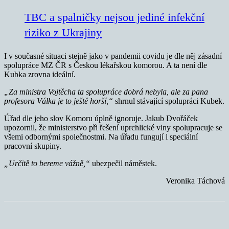
TBC a spalničky nejsou jediné infekční
riziko z Ukrajiny
I v současné situaci stejně jako v pandemii covidu je dle něj zásadní
spolupráce MZ ČR s Českou lékařskou komorou. A ta není dle
Kubka zrovna ideální.
„Za ministra Vojtěcha ta spolupráce dobrá nebyla, ale za pana
profesora Válka je to ještě horší,“
shrnul stávající spolupráci Kubek.
Úřad dle jeho slov Komoru úplně ignoruje. Jakub Dvořáček
upozornil, že ministerstvo při řešení uprchlické vlny spolupracuje se
všemi odbornými společnostmi. Na úřadu fungují i speciální
pracovní skupiny.
„Určitě to bereme vážně,“
ubezpečil náměstek.
Veronika Táchová