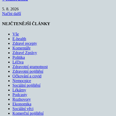
5. 8. 2026
Načíst další
NEJČTENĚJŠÍ ČLÁNKY
Vše
E-health
Zdravé recepty
Komentáře
Zdravé Zprávy
Politika
Léčiva
Zdravotní gramotnost
Zdravotní pojištění
Očkování a covid
Nemocnice
Sociální pojištění
Lékárny
Podcasty
Rozhovory
Ekonomika
Sociální věci
Komerční pojištění