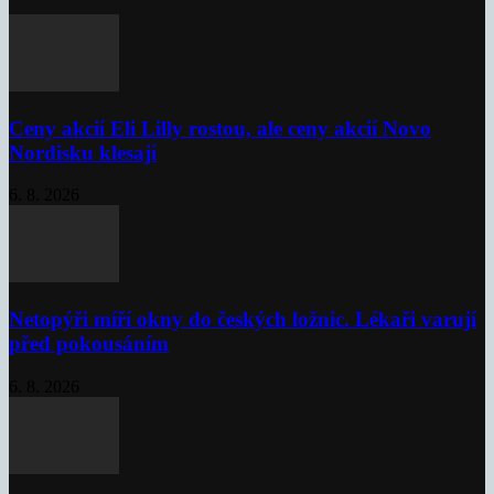
Ceny akcií Eli Lilly rostou, ale ceny akcií Novo
Nordisku klesají
6. 8. 2026
Netopýři míří okny do českých ložnic. Lékaři varují
před pokousáním
6. 8. 2026