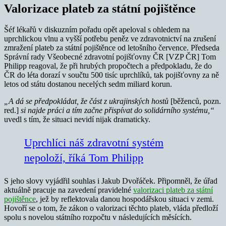
Valorizace plateb za státní pojištěnce
Šéf lékařů v diskuzním pořadu opět apeloval s ohledem na
uprchlickou vlnu a vyšší potřebu peněz ve zdravotnictví na zrušení
zmražení plateb za státní pojištěnce od letošního července. Předseda
Správní rady Všeobecné zdravotní pojišťovny ČR [VZP ČR] Tom
Philipp reagoval, že při hrubých propočtech a předpokladu, že do
ČR do léta dorazí v součtu 500 tisíc uprchlíků, tak pojišťovny za ně
letos od státu dostanou necelých sedm miliard korun.
„A dá se předpokládat, že část z ukrajinských hostů
[běženců, pozn.
red.]
si najde práci a tím začne přispívat do solidárního systému,“
uvedl s tím, že situaci nevidí nijak dramaticky.
Uprchlíci náš zdravotní systém
nepoloží, říká Tom Philipp
S jeho slovy vyjádřil souhlas i Jakub Dvořáček. Připomněl, že úřad
aktuálně pracuje na zavedení pravidelné
valorizaci plateb za státní
pojištěnce
, jež by reflektovala danou hospodářskou situaci v zemi.
Hovoří se o tom, že zákon o valorizaci těchto plateb, vláda předloží
spolu s novelou státního rozpočtu v následujících měsících.