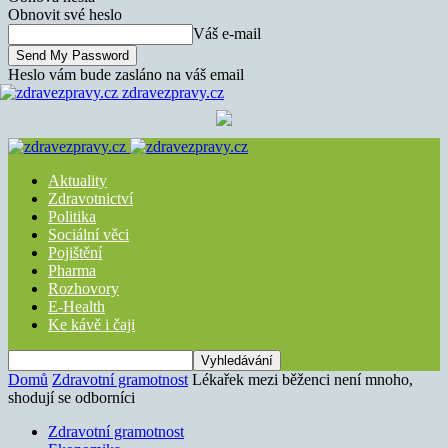
Obnovit své heslo
Váš e-mail
Heslo vám bude zasláno na váš email
zdravezpravy.cz
Aktuality
Zdravotnictví
Politika
Sociální věci
Pojištění
Pharma
Rozhovory
E-Health
Ke kávě i čaji
Domů
Zdravotní gramotnost
Lékařek mezi běženci není mnoho,
shodují se odborníci
Zdravotní gramotnost