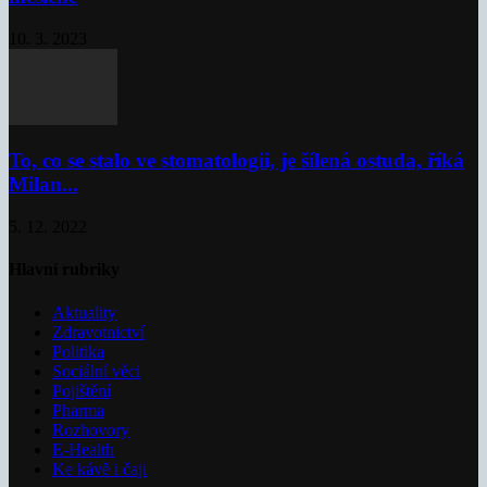
10. 3. 2023
To, co se stalo ve stomatologii, je šílená ostuda, říká
Milan...
5. 12. 2022
Hlavní rubriky
Aktuality
Zdravotnictví
Politika
Sociální věci
Pojištění
Pharma
Rozhovory
E-Health
Ke kávě i čaji