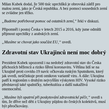
Milan Kubek dodal, že 500 tisíc uprchlíků je obrovská zátěž pro
malou zemi, jako je Česká republika. A bez pomoci sousedních zemí
se zvládne jen těžko.
„Budeme potřebovat pomoc od ostatních zemí,“
řekl v diskuzi.
Připomněl i postoj Česka v letech 2015 a 2016, kdy jsme odmítli
přijmout uprchlíky z arabských zemí.
„Musíme se chovat jako součást EU,“
uvedl.
Zdravotní stav Ukrajinců není moc dobrý
Prezident Kubek upozornil i na nedobrý zdravotní stav do Česka
příchozích běženců a riziko šíření koronaviru. Většina lidí se na
Ukrajině proti covidu-19 navíc očkovala ruským Sputnikem, který
jak uvedl, neúčinkuje proti omikron variantě viru. A dále: Ukrajina
patří k regionům s druhým nejvyšším výskytem HIV. Vysoké riziko
představují také spalničky, tuberkulóza a další nakažlivá
onemocnění.
„Musíme být opatrní při poskytování zdravotnické péče,“
uvedl s
tím, že dříve než děti z Ukrajiny půjdou do českých kolektivů, musí
být přeočkovány.