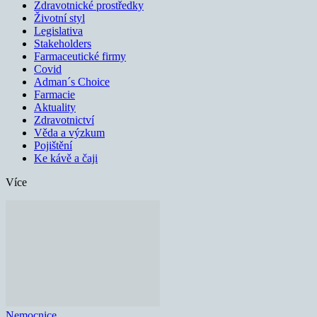
Zdravotnické prostředky
Životní styl
Legislativa
Stakeholders
Farmaceutické firmy
Covid
Adman´s Choice
Farmacie
Aktuality
Zdravotnictví
Věda a výzkum
Pojištění
Ke kávě a čaji
Více
Nemocnice