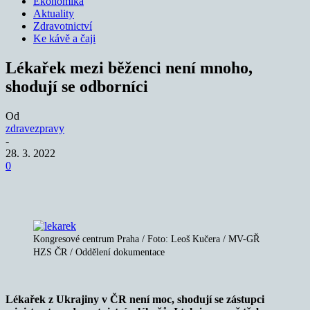
Ekonomika
Aktuality
Zdravotnictví
Ke kávě a čaji
Lékařek mezi běženci není mnoho,
shodují se odborníci
Od
zdravezpravy
-
28. 3. 2022
0
Kongresové centrum Praha / Foto: Leoš Kučera / MV-GŘ
HZS ČR / Oddělení dokumentace
Lékařek z Ukrajiny v ČR není moc, shodují se zástupci