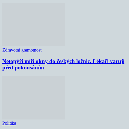
Zdravotní gramotnost
Netopýři míří okny do českých ložnic. Lékaři varují
před pokousáním
Politika