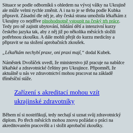
Situace se podle odborníků s ohledem na vývoj války na Ukrajině
ale může velmi rychle změnit. A i na to je se třeba podle Kubka
připravit. Zásadní dle něj je, aby česká strana umožnila lékařkám z
Ukrajiny co nejdříve
plnohodnotně vstoupit na český trh práce
.
Tedy pro ně zajistit ubytování, hlídání dětí a intenzivní kurzy
českého jazyka tak, aby z něj již po několika měsících složili
potřebnou zkoušku. A dále mohli přejít do kurzu medicíny a
připravit se na složení aprobačních zkoušek.
„Lékařkám nechybí praxe, oni praxi mají,“
dodal Kubek.
Náměstek Dvořáček uvedl, že ministerstvo již pracuje na nabídce
lékařské a zdravotnické češtiny pro Ukrajince. Připomněl, že
aktuálně u nás ve zdravotnictví mohou pracovat na základě
tříměsíční stáže.
Zařízení s akreditací mohou vzít
ukrajinské zdravotníky
Během ní si nostrifikují, tedy nechají si uznat svůj zdravotnický
diplom. Po třech měsících mohou znovu požádat o práci na
akreditovaném pracovišti a i složit aprobační zkoušky.