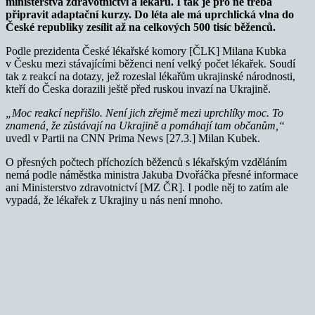
ministerstva zdravotnictví a lékařů. I tak je pro ně třeba
připravit adaptační kurzy. Do léta ale má uprchlická vlna do
České republiky zesílit až na celkových 500 tisíc běženců.
Podle prezidenta České lékařské komory [ČLK] Milana Kubka
v Česku mezi stávajícími běženci není velký počet lékařek. Soudí
tak z reakcí na dotazy, jež rozeslal lékařům ukrajinské národnosti,
kteří do Česka dorazili ještě před ruskou invazí na Ukrajině.
„Moc reakcí nepřišlo. Není jich zřejmě mezi uprchlíky moc. To
znamená, že zůstávají na Ukrajině a pomáhají tam občanům,“
uvedl v Partii na CNN Prima News [27.3.] Milan Kubek.
O přesných počtech příchozích běženců s lékařským vzděláním
nemá podle náměstka ministra Jakuba Dvořáčka přesné informace
ani Ministerstvo zdravotnictví [MZ ČR]. I podle něj to zatím ale
vypadá, že lékařek z Ukrajiny u nás není mnoho.