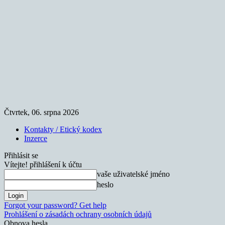
Čtvrtek, 06. srpna 2026
Kontakty / Etický kodex
Inzerce
Přihlásit se
Vítejte! přihlášení k účtu
vaše uživatelské jméno
heslo
Forgot your password? Get help
Prohlášení o zásadách ochrany osobních údajů
Obnova hesla