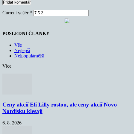
Current ye@r
*
POSLEDNÍ ČLÁNKY
Vše
Nejlepší
Nejpopulárnější
Více
Ceny akcií Eli Lilly rostou, ale ceny akcií Novo
Nordisku klesají
6. 8. 2026