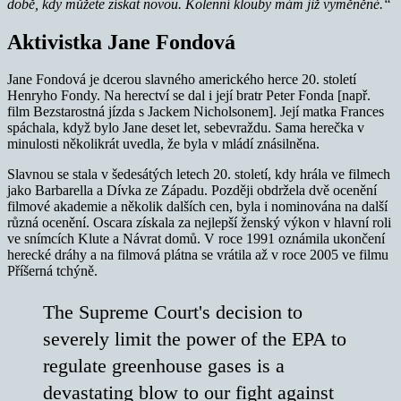
době, kdy můžete získat novou. Kolenní klouby mám již vyměněné.“
Aktivistka Jane Fondová
Jane Fondová je dcerou slavného amerického herce 20. století
Henryho Fondy. Na herectví se dal i její bratr Peter Fonda [např.
film Bezstarostná jízda s Jackem Nicholsonem]. Její matka Frances
spáchala, když bylo Jane deset let, sebevraždu. Sama herečka v
minulosti několikrát uvedla, že byla v mládí znásilněna.
Slavnou se stala v šedesátých letech 20. století, kdy hrála ve filmech
jako Barbarella a Dívka ze Západu. Později obdržela dvě ocenění
filmové akademie a několik dalších cen, byla i nominována na další
různá ocenění. Oscara získala za nejlepší ženský výkon v hlavní roli
ve snímcích Klute a Návrat domů. V roce 1991 oznámila ukončení
herecké dráhy a na filmová plátna se vrátila až v roce 2005 ve filmu
Příšerná tchýně.
The Supreme Court's decision to
severely limit the power of the EPA to
regulate greenhouse gases is a
devastating blow to our fight against