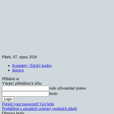
Pátek, 07. srpna 2026
Kontakty / Etický kodex
Inzerce
Přihlásit se
Vítejte! přihlášení k účtu
vaše uživatelské jméno
heslo
Forgot your password? Get help
Prohlášení o zásadách ochrany osobních údajů
Obnova hesla