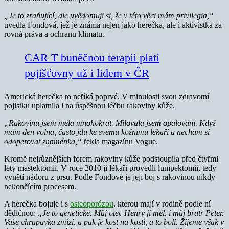
„Je to zraňující, ale uvědomuji si, že v této věci mám privilegia,“
uvedla Fondová, jež je známa nejen jako herečka, ale i aktivistka za
rovná práva a ochranu klimatu.
CAR T buněčnou terapii platí
pojišťovny už i lidem v ČR
Americká herečka to neříká poprvé. V minulosti svou zdravotní
pojistku uplatnila i na úspěšnou léčbu rakoviny kůže.
„Rakovinu jsem měla mnohokrát. Milovala jsem opalování. Když
mám den volna, často jdu ke svému kožnímu lékaři a nechám si
odoperovat znaménka,“
řekla magazínu Vogue.
Kromě nejrůznějších forem rakoviny kůže podstoupila před čtyřmi
lety mastektomii. V roce 2010 ji lékaři provedli lumpektomii, tedy
vynětí nádoru z prsu. Podle Fondové je její boj s rakovinou nikdy
nekončícím procesem.
A herečka bojuje i s
osteoporózou
, kterou mají v rodině podle ní
dědičnou:
„Je to genetické. Můj otec Henry ji měl, i můj bratr Peter.
Vaše chrupavka zmizí, a pak je kost na kosti, a to bolí. Žijeme však v