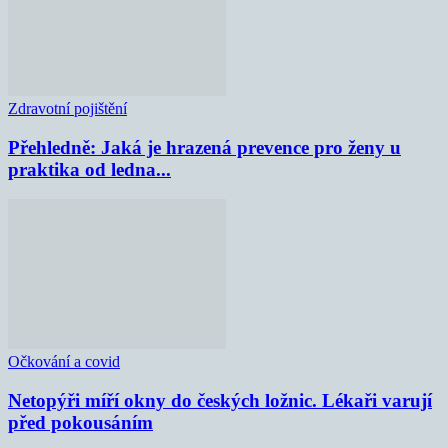
Zdravotní pojištění
Přehledně: Jaká je hrazená prevence pro ženy u
praktika od ledna...
Očkování a covid
Netopýři míří okny do českých ložnic. Lékaři varují
před pokousáním