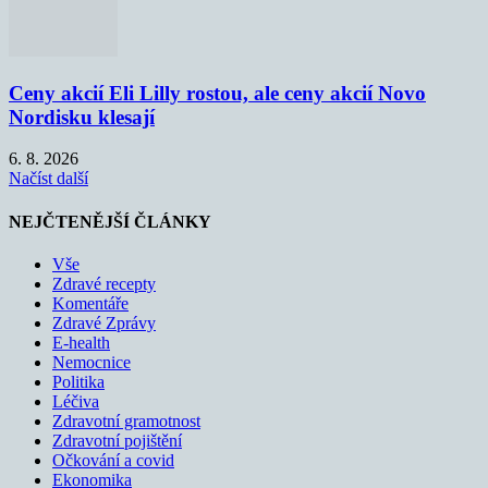
Ceny akcií Eli Lilly rostou, ale ceny akcií Novo
Nordisku klesají
6. 8. 2026
Načíst další
NEJČTENĚJŠÍ ČLÁNKY
Vše
Zdravé recepty
Komentáře
Zdravé Zprávy
E-health
Nemocnice
Politika
Léčiva
Zdravotní gramotnost
Zdravotní pojištění
Očkování a covid
Ekonomika