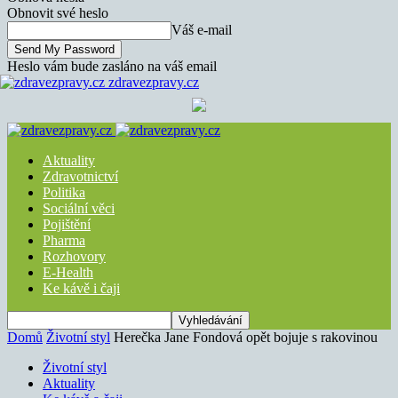
Obnovit své heslo
Váš e-mail
Heslo vám bude zasláno na váš email
zdravezpravy.cz
Aktuality
Zdravotnictví
Politika
Sociální věci
Pojištění
Pharma
Rozhovory
E-Health
Ke kávě i čaji
Domů
Životní styl
Herečka Jane Fondová opět bojuje s rakovinou
Životní styl
Aktuality