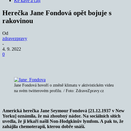
Ke kávě a čaji
Herečka Jane Fondová opět bojuje s
rakovinou
Od
zdravezpravy
-
4. 9. 2022
0
Jane Fondová hovoří o změně klimatu v aktivistickém videu
na svém twitterovém profilu. / Foto: ZdraveZpravy.cz
Americká herečka Jane Seymour Fondová [21.12.1937 v New
Yorku] oznámila, že má zhoubný nádor. Na sociálních sítích
uvedla, že ji lékaři našli Non-Hodgkinův lymfom. A pak to, že
zahájila chemoterapii, kterou dobře snáší.