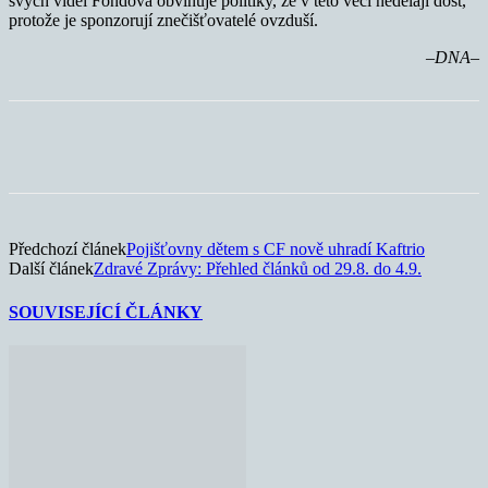
svých videí Fondová obviňuje politiky, že v této věci nedělají dost,
protože je sponzorují znečišťovatelé ovzduší.
–DNA–
Předchozí článek
Pojišťovny dětem s CF nově uhradí Kaftrio
Další článek
Zdravé Zprávy: Přehled článků od 29.8. do 4.9.
SOUVISEJÍCÍ ČLÁNKY