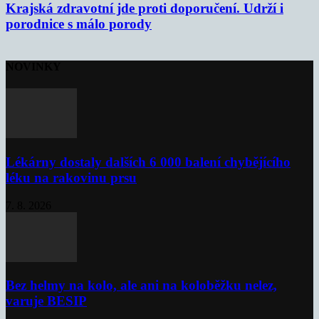
Krajská zdravotní jde proti doporučení. Udrží i
porodnice s málo porody
NOVINKY
Lékárny dostaly dalších 6 000 balení chybějícího
léku na rakovinu prsu
7. 8. 2026
Bez helmy na kolo, ale ani na koloběžku nelez,
varuje BESIP