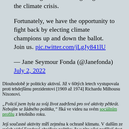
the climate crisis.
Fortunately, we have the opportunity to
fight back by electing climate
champions up and down the ballot.
Join us.
pic.twitter.com/jLgJy841lU
— Jane Seymour Fonda (@Janefonda)
July 2, 2022
Dlouhodobě je politicky aktivní. Již v 60tých letech vystupovala
proti tehdejšímu prezidentovi [1969 až 1974] Richardu Milhousu
Nixonovi.
„Policií jsem byla za svůj život zadržená pro své aktivity pětkrát.
Nebojím se žádného politika,“
říká ve videu na svém
sociálním
profilu
z letošního roku.
Její současné aktivity míří zejména k ochraně klimatu. V dalším ze