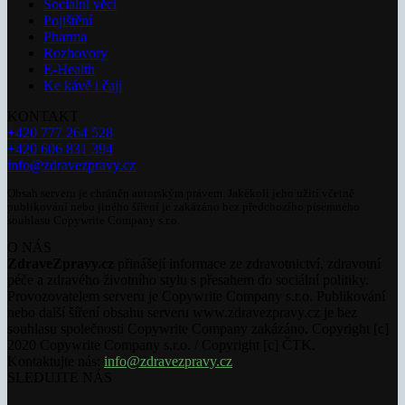
Sociální věci
Pojištění
Pharma
Rozhovory
E-Health
Ke kávě i čaji
KONTAKT
+420 777 264 528
+420 606 831 394
info@zdravezpravy.cz
Obsah serveru je chráněn autorským právem. Jakékoli jeho užití včetně
publikování nebo jiného šíření je zakázáno bez předchozího písemného
souhlasu Copywrite Company s.r.o.
O NÁS
ZdraveZpravy.cz
přinášejí informace ze zdravotnictví, zdravotní
péče a zdravého životního stylu s přesahem do sociální politiky.
Provozovatelem serveru je Copywrite Company s.r.o. Publikování
nebo další šíření obsahu serveru www.zdravezpravy.cz je bez
souhlasu společnosti Copywrite Company zakázáno. Copyright [c]
2020 Copywrite Company s.r.o. / Copyright [c] ČTK.
Kontaktujte nás:
info@zdravezpravy.cz
SLEDUJTE NÁS