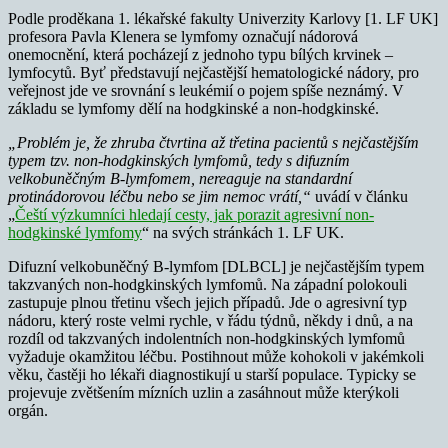
Podle proděkana 1. lékařské fakulty Univerzity Karlovy [1. LF UK]
profesora Pavla Klenera se lymfomy označují nádorová
onemocnění, která pocházejí z jednoho typu bílých krvinek –
lymfocytů. Byť představují nejčastější hematologické nádory, pro
veřejnost jde ve srovnání s leukémií o pojem spíše neznámý. V
základu se lymfomy dělí na hodgkinské a non-hodgkinské.
„Problém je, že zhruba čtvrtina až třetina pacientů s nejčastějším
typem tzv. non-hodgkinských lymfomů, tedy s difuzním
velkobuněčným B-lymfomem, nereaguje na standardní
protinádorovou léčbu nebo se jim nemoc vrátí,“
uvádí v článku
„
Čeští výzkumníci hledají cesty, jak porazit agresivní non-
hodgkinské lymfomy
“ na svých stránkách 1. LF UK.
Difuzní velkobuněčný B-lymfom [DLBCL] je nejčastějším typem
takzvaných non-hodgkinských lymfomů. Na západní polokouli
zastupuje plnou třetinu všech jejich případů. Jde o agresivní typ
nádoru, který roste velmi rychle, v řádu týdnů, někdy i dnů, a na
rozdíl od takzvaných indolentních non-hodgkinských lymfomů
vyžaduje okamžitou léčbu. Postihnout může kohokoli v jakémkoli
věku, častěji ho lékaři diagnostikují u starší populace. Typicky se
projevuje zvětšením mízních uzlin a zasáhnout může kterýkoli
orgán.