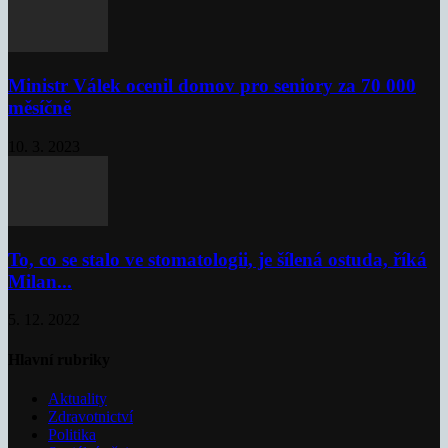
Ministr Válek ocenil domov pro seniory za 70 000
měsíčně
10. 3. 2023
To, co se stalo ve stomatologii, je šílená ostuda, říká
Milan...
5. 12. 2022
Hlavní rubriky
Aktuality
Zdravotnictví
Politika