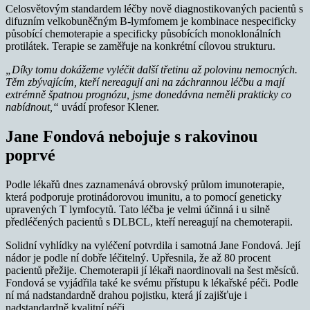
Celosvětovým standardem léčby nově diagnostikovaných pacientů s
difuzním velkobuněčným B-lymfomem je kombinace nespecificky
působící chemoterapie a specificky působících monoklonálních
protilátek. Terapie se zaměřuje na konkrétní cílovou strukturu.
„Díky tomu dokážeme vyléčit další třetinu až polovinu nemocných.
Těm zbývajícím, kteří nereagují ani na záchrannou léčbu a mají
extrémně špatnou prognózu, jsme donedávna neměli prakticky co
nabídnout,“
uvádí profesor Klener.
Jane Fondová nebojuje s rakovinou
poprvé
Podle lékařů dnes zaznamenává obrovský průlom imunoterapie,
která podporuje protinádorovou imunitu, a to pomocí geneticky
upravených T lymfocytů. Tato léčba je velmi účinná i u silně
předléčených pacientů s DLBCL, kteří nereagují na chemoterapii.
Solidní vyhlídky na vyléčení potvrdila i samotná Jane Fondová. Její
nádor je podle ní dobře léčitelný. Upřesnila, že až 80 procent
pacientů přežije. Chemoterapii jí lékaři naordinovali na šest měsíců.
Fondová se vyjádřila také ke svému přístupu k lékařské péči. Podle
ní má nadstandardně drahou pojistku, která jí zajišťuje i
nadstandardně kvalitní péči.