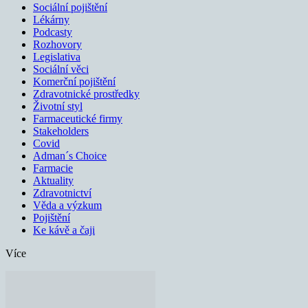
Sociální pojištění
Lékárny
Podcasty
Rozhovory
Legislativa
Sociální věci
Komerční pojištění
Zdravotnické prostředky
Životní styl
Farmaceutické firmy
Stakeholders
Covid
Adman´s Choice
Farmacie
Aktuality
Zdravotnictví
Věda a výzkum
Pojištění
Ke kávě a čaji
Více