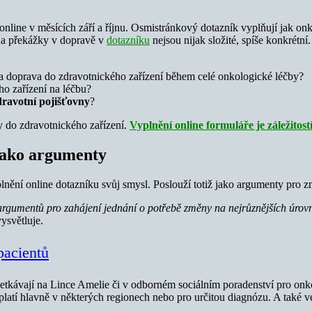
ine v měsících září a říjnu. Osmistránkový dotazník vyplňují jak onkolog
 na překážky v dopravě v
dotazníku
nejsou nijak složité, spíše konkrétní
a doprava do zdravotnického zařízení během celé onkologické léčby?
o zařízení na léčbu?
dravotní pojišťovny
?
y do zdravotnického zařízení.
Vyplnění online formuláře je záležitost
jako argumenty
ění online dotazníku svůj smysl. Poslouží totiž jako argumenty pro 
rgumentů pro zahájení jednání o potřebě změny na nejrůznějších úrovních
ysvětluje.
pacientů
setkávají na Lince Amelie či v odborném sociálním poradenství pro on
latí hlavně v některých regionech nebo pro určitou diagnózu. A také v