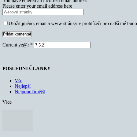
You have entered an incorrect email address!
Please enter your email address here
Uložit jméno, email a www stránky v prohlížeči pro další mé bud
Current ye@r
*
POSLEDNÍ ČLÁNKY
Vše
Nejlepší
Nejpopulárnější
Více