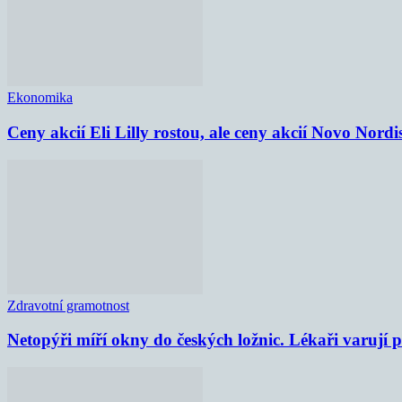
Ekonomika
Ceny akcií Eli Lilly rostou, ale ceny akcií Novo Nordi
Zdravotní gramotnost
Netopýři míří okny do českých ložnic. Lékaři varují