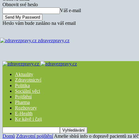
Obnovit své heslo
Váš e-mail
Heslo vám bude zasláno na váš email
zdravezpravy.cz
Aktuality
Zdravotnictví
Politika
Sociální věci
Pojištění
Pharma
Rozhovory
E-Health
Ke kávě i čaji
Domů
Zdravotní pojištění
Amelie sbírá info o dopravě pacientů za lé