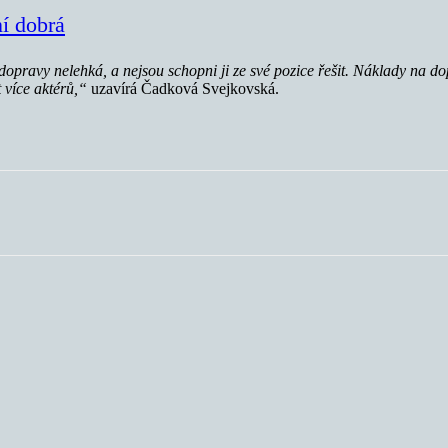
í dobrá
opravy nelehká, a nejsou schopni ji ze své pozice řešit. Náklady na dop
 více aktérů,“
uzavírá Čadková Svejkovská.