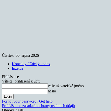
Čtvrtek, 06. srpna 2026
Kontakty / Etický kodex
Inzerce
Přihlásit se
Vítejte! přihlášení k účtu
vaše uživatelské jméno
heslo
Forgot your password? Get help
Prohlášení o zásadách ochrany osobních údajů
Obnova hesla