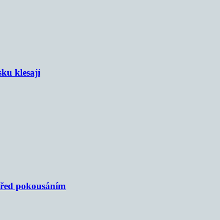
sku klesají
 před pokousáním