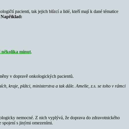
ičtí pacienti, tak jejich blízcí a lidé, kteří mají k dané tématice
.
Například:
í několika minut
.
změny v dopravě onkologických pacientů.
, kraje, plátci, ministerstva a tak dále. Amelie, z.s. se toho v rámci
kologicky nemocné. Z nich vyplývá, že doprava do zdravotnického
e spojení s jinými omezeními.