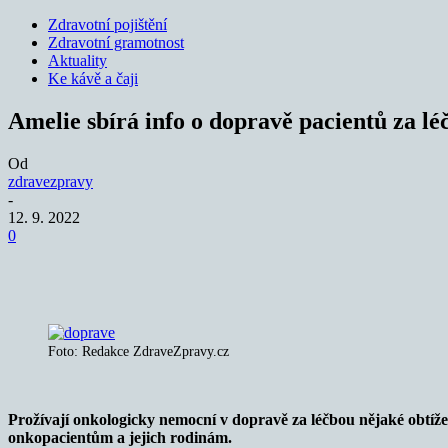
Zdravotní pojištění
Zdravotní gramotnost
Aktuality
Ke kávě a čaji
Amelie sbírá info o dopravě pacientů za lé
Od
zdravezpravy
-
12. 9. 2022
0
Sdílet
Foto: Redakce ZdraveZpravy.cz
Prožívají onkologicky nemocní v dopravě za léčbou nějaké obtíž
onkopacientům a jejich rodinám.