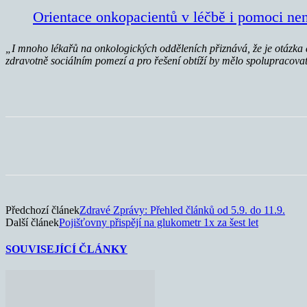
Orientace onkopacientů v léčbě i pomoci nen
„I mnoho lékařů na onkologických odděleních přiznává, že je otázka d
zdravotně sociálním pomezí a pro řešení obtíží by mělo spolupracovat
Sdílet
Předchozí článek
Zdravé Zprávy: Přehled článků od 5.9. do 11.9.
Další článek
Pojišťovny přispějí na glukometr 1x za šest let
SOUVISEJÍCÍ ČLÁNKY