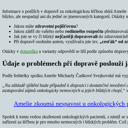
Informace o potížích v dopravě za onkologickou léčbou sbírá Amelie onl
blízko, ale nespadají ani do jedné ze jmenovaných kategorií. Otázky
Jakou máte
zdravotní pojišťovnu
?
Jakou zátěž do vašeho nebo
rodinného rozpočtu
představoval
Jak jste se vy či blízký
nejčastěji dopravovali
do zdravotnickéh
Při dopravě osobním autem, využíval/a jste tzv.
„cesťák“ od z
Otázky v
dotazníku
a varianty odpovědí se liší podle způsobu doprav
Údaje o problémech při dopravě poslouží 
Podle ředitelky spolku Amelie Michaely Čadkové Svejkovské má vypln
„Na základě zjištění bude případně k dispozici i dostatečné množství a
zastupování zájmů onkologicky nemocných a jejich blízkých chopí,“
v
Amelie zkoumá nespavost u onkologických 
Spolek k tomu vedou zkušenosti onkologických pacientů, s nimiž se 
zařízení za léčbou je pro mnoho nemocných i blízkých problém. Což p