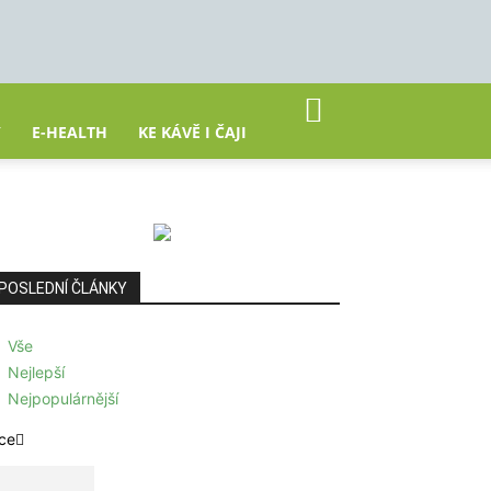
Y
E-HEALTH
KE KÁVĚ I ČAJI
POSLEDNÍ ČLÁNKY
Vše
Nejlepší
Nejpopulárnější
ce