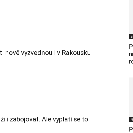
Z
P
nti nově vyzvednou i v Rakousku
n
r
i zabojovat. Ale vyplatí se to
N
P