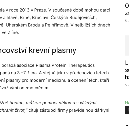
O
la v roce 2013 v Praze. V současné době mohou dárci
z
v Jihlavě, Brně, Břeclavi, Českých Budějovicích,
5.
ravě, Uherském Brodu a Pelhřimově. V nejbližších dnech
 ve Zlíně.
covství krevní plasmy
L
y pořádá asociace Plasma Protein Therapeutics
s
padá na 3.–7. října. A stejně jako v předchozích letech
h
í plasmy pro moderní medicínu a ocenění těch, kteří
5.
závažnými onemocněními.
ibližně hodinu, můžete pomoct někomu s vážnými
Na
ránit život,“
citují zástupci firmy pravidelnou dárkyni