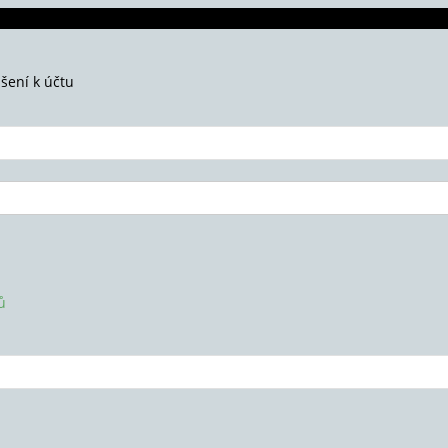
ášení k účtu
ů