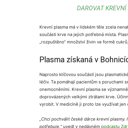
DAROVAT KREVNÍ 
Krevní plasma má v lidském těle zcela nenah
součásti krve na jejich potřebná místa. Plas
„rozpuštěno“ množství živin ve formě cukrů
Plasma získaná v Bohnicíc
Naprosto klíčovou součástí jsou plasmatické
léčiv. Ta pomáhají pacientům s poruchami s
onemocněními. Krevní plasma se významně u
doprovázených velkými ztrátami krve. Účinné
vyrobit. V medicíně ji proto lze využívat jen
„Chci pochválit české dárce krevní plasmy. 
potřebuje,“
uvedl v nedávném
podcastu Zdr