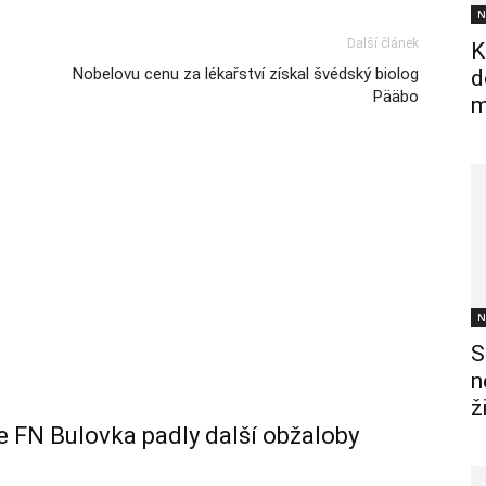
N
Další článek
K
Nobelovu cenu za lékařství získal švédský biolog
d
Pääbo
m
N
S
n
ž
e FN Bulovka padly další obžaloby