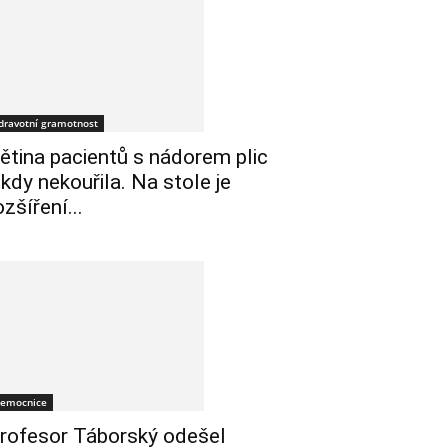
dravotní gramotnost
ětina pacientů s nádorem plic
ikdy nekouřila. Na stole je
ozšíření...
emocnice
rofesor Táborský odešel