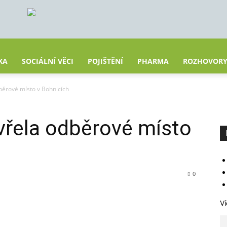
KA
SOCIÁLNÍ VĚCI
POJIŠTĚNÍ
PHARMA
ROZHOVOR
běrové místo v Bohnicích
vřela odběrové místo
0
Ví