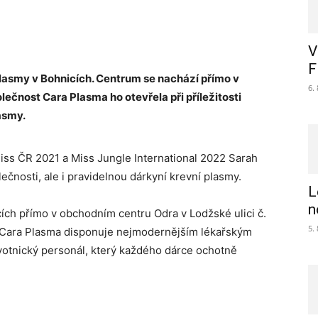
V
F
asmy v Bohnicích. Centrum se nachází přímo v
6.
ečnost Cara Plasma ho otevřela při příležitosti
asmy.
miss ČR 2021 a Miss Jungle International 2022 Sarah
čnosti, ale i pravidelnou dárkyní krevní plasmy.
L
n
ch přímo v obchodním centru Odra v Lodžské ulici č.
5.
 Cara Plasma disponuje nejmodernějším lékařským
otnický personál, který každého dárce ochotně