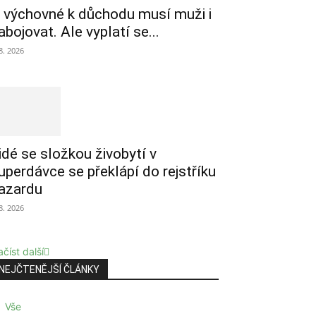
 výchovné k důchodu musí muži i
abojovat. Ale vyplatí se...
 8. 2026
idé se složkou živobytí v
uperdávce se překlápí do rejstříku
azardu
 8. 2026
číst další
NEJČTENĚJŠÍ ČLÁNKY
Vše