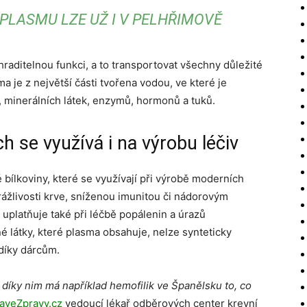
PLASMU LZE UŽ I V PELHŘIMOVĚ
raditelnou funkci, a to transportovat všechny důležité
ma je z největší části tvořena vodou, ve které je
, minerálních látek, enzymů, hormonů a tuků.
h se využívá i na výrobu léčiv
 bílkoviny, které se využívají při výrobě moderních
rážlivosti krve, sníženou imunitou či nádorovým
platňuje také při léčbě popálenin a úrazů
 látky, které plasma obsahuje, nelze synteticky
 díky dárcům.
I díky nim má například hemofilik ve Španělsku to, co
aveZpravy.cz
vedoucí lékař odběrových center krevní