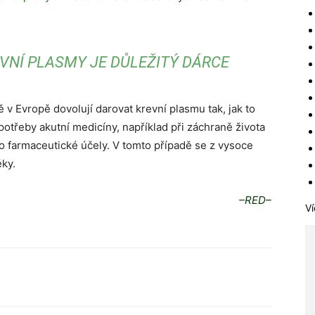
VNÍ PLASMY JE DŮLEŽITÝ DÁRCE
 v Evropě dovolují darovat krevní plasmu tak, jak to
otřeby akutní medicíny, například při záchraně života
ro farmaceutické účely. V tomto případě se z vysoce
ky.
–RED–
Ví