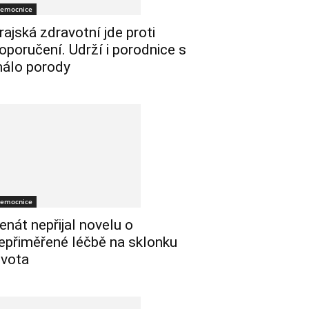
emocnice
rajská zdravotní jde proti
oporučení. Udrží i porodnice s
álo porody
emocnice
enát nepřijal novelu o
epřiměřené léčbě na sklonku
ivota