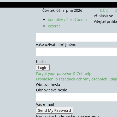
Čtvrtek, 06. srpna 2026
Přihlásit se
Kontakty / Etický kodex
Vítejte! přihl
Inzerce
vaše uživatelské jméno
heslo
Forgot your password? Get help
Prohlášení o zásadách ochrany osobních údaj
Obnova hesla
Obnovit své heslo
Váš e-mail
Heslo vám bude zasláno na váš email