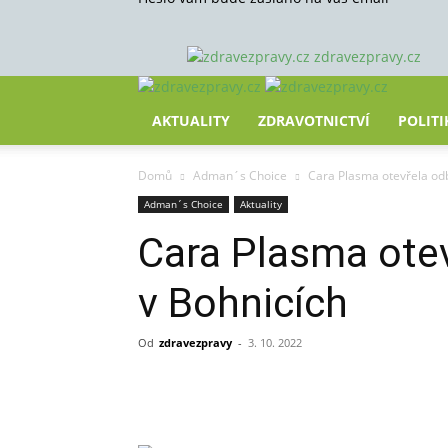
zdravezpravy.cz
AKTUALITY
ZDRAVOTNICTVÍ
POLITI
Domů
Adman´s Choice
Cara Plasma otevřela od
Adman´s Choice
Aktuality
Cara Plasma ote
v Bohnicích
Od
zdravezpravy
-
3. 10. 2022
Sdílet