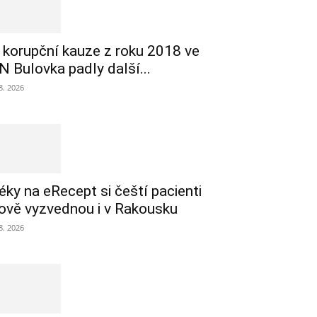
 korupční kauze z roku 2018 ve
N Bulovka padly další...
 8. 2026
éky na eRecept si čeští pacienti
ově vyzvednou i v Rakousku
 8. 2026