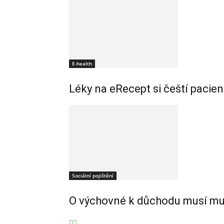
E-health
Léky na eRecept si čeští pacie
Sociální pojištění
O výchovné k důchodu musí muži 