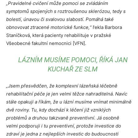
„Pravidelné cvičení může pomoci se zvládáním
symptomů spojených s roztroušenou sklerózou, tedy s
bolestí, únavou či svalovou slabostí. Pomáhá také
obnovovat ztracené motorické funkce,“
řekla Barbora
Staníčková, která pacienty rehabilituje v pražské
Všeobecné fakultní nemocnici [VFN].
LÁZNÍM MUSÍME POMOCI, ŘÍKÁ JAN
KUCHAŘ ZE SLM
„Jsem přesvědčen, že komplexní lázeňská léčebně
rehabilitační péče je jen velmi těžce nahraditelná. Navíc
stále opakuji a říkám, že u lázní musíme vnímat minimálně
dvě roviny. Tu, kdy dochází k léčení již vzniklých
problémů a druhou takzvaně preventivní. Já osobně
velmi podporuji i tu preventivní, protože investice do
zdraví je jedna z nejlepších investic do budoucnosti