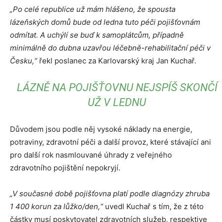
„Po celé republice už mám hlášeno, že spousta
lázeňských domů bude od ledna tuto péči pojišťovnám
odmítat.
A uchýlí se buď k samoplátcům, případně
minimálně do dubna uzavřou léčebně-rehabilitační péči v
Česku,“
řekl poslanec za Karlovarský kraj Jan Kuchař.
LÁZNĚ NA POJIŠŤOVNU NEJSPÍŠ SKONČÍ
UŽ V LEDNU
Důvodem jsou podle něj vysoké náklady na energie,
potraviny, zdravotní péči a další provoz, které stávající ani
pro další rok nasmlouvané úhrady z veřejného
zdravotního pojištění nepokryjí.
„V současné době pojišťovna platí podle diagnózy zhruba
1 400 korun za lůžko/den,“
uvedl Kuchař s tím, že z této
částky musí poskytovatel zdravotních služeb, respektive