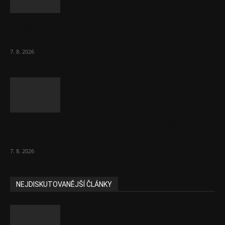
Lékárny dostaly dalších 6 000 balení
chybějícího léku na rakovinu prsu
7. 8. 2026
Bez helmy na kolo, ale ani na koloběžku
nelez, varuje BESIP
7. 8. 2026
NEJDISKUTOVANĚJŠÍ ČLÁNKY