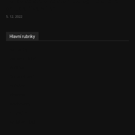
To, co se stalo ve stomatologii, je šílená
ostuda, říká Milan...
5. 12. 2022
Hlavní rubriky
Aktuality
Zdravotnictví
Politika
Sociální věci
Pojištění
Pharma
Rozhovory
E-Health
Ke kávě i čaji