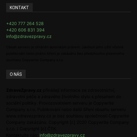
KONTAKT
+420 777 264 528
+420 606 831 394
info@zdravezpravy.cz
Obsah serveru je chráněn autorským právem. Jakékoli jeho užití včetně
publikování nebo jiného šíření je zakázáno bez předchozího písemného
souhlasu Copywrite Company s.r.o.
O NÁS
ZdraveZpravy.cz
přinášejí informace ze zdravotnictví,
zdravotní péče a zdravého životního stylu s přesahem do
sociální politiky. Provozovatelem serveru je Copywrite
Company s.r.o. Publikování nebo další šíření obsahu serveru
www.zdravezpravy.cz je bez souhlasu společnosti Copywrite
Company zakázáno. Copyright [c] 2020 Copywrite Company
s.r.o. / Copyright [c] ČTK.
Kontaktujte nás:
info@zdravezpravy.cz