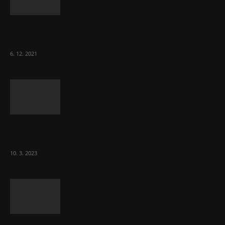
Část lékařů tvrdě zaútočila na prezidenta
ČLK Kubka
6. 12. 2021
Ministr Válek ocenil domov pro seniory za
70 000 měsíčně
10. 3. 2023