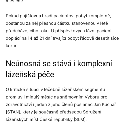
měsíčně.
Pokud pojišťovna hradí pacientovi pobyt kompletně,
dostanou za něj přesnou částku stanovenou v létě
předcházejícího roku. U příspěvkových lázní pacient
doplácí na 14 až 21 dní trvající pobyt řádově desetitisíce
korun.
Neúnosná se stává i komplexní
lázeňská péče
O kritické situaci v léčebně lázeňském segmentu
promluvil minulý měsíc na sněmovním Výboru pro
zdravotnictví i jeden z jeho členů poslanec Jan Kuchař
[STAN], který je současně předsedou Sdružení
lázeňských míst České republiky [SLM].