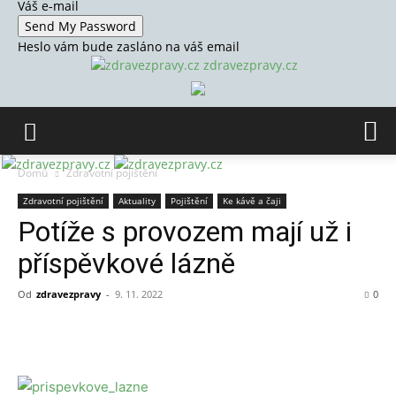
Váš e-mail
Heslo vám bude zasláno na váš email
zdravezpravy.cz
Domů
Zdravotní pojištění
Zdravotní pojištění
Aktuality
Pojištění
Ke kávě a čaji
Potíže s provozem mají už i
příspěvkové lázně
Od
zdravezpravy
-
9. 11. 2022
0