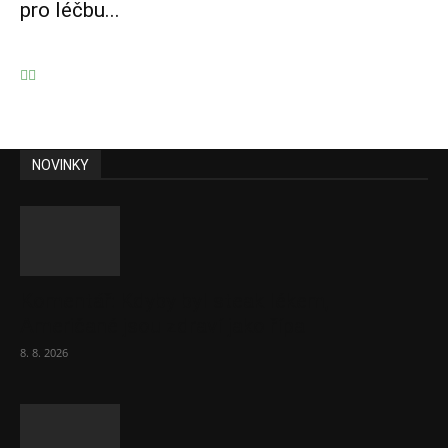
pro léčbu...
NOVINKY
Komentář: Kdyby byl steak lékem,
Američané jsou zdraví jako řípa
8. 8. 2026