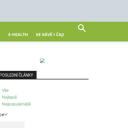
Y
E-HEALTH
KE KÁVĚ I ČAJI
POSLEDNÍ ČLÁNKY
Vše
Nejlepší
Nejpopulárnější
ce