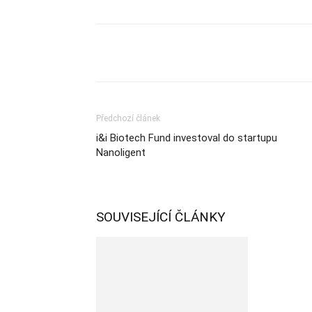
Sdílet
Předchozí článek
i&i Biotech Fund investoval do startupu
Nanoligent
SOUVISEJÍCÍ ČLÁNKY