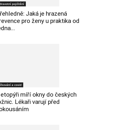
dravotní pojištění
řehledně: Jaká je hrazená
revence pro ženy u praktika od
edna...
čkování a covid
etopýři míří okny do českých
ožnic. Lékaři varují před
okousáním