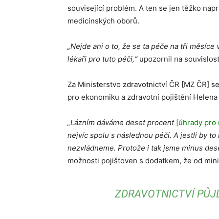
související problém. A ten se jen těžko napra
medicínských oborů.
„Nejde ani o to, že se ta péče na tři měsíc
lékaři pro tuto péči,“
upozornil na souvislost
Za Ministerstvo zdravotnictví ČR [MZ ČR] se
pro ekonomiku a zdravotní pojištění Helen
„Lázním dáváme deset procent
[
úhrady pro
nejvíc spolu s následnou péčí. A jestli by t
nezvládneme. Protože i tak jsme minus dese
možnosti pojišťoven s dodatkem, že od minist
ZDRAVOTNICTVÍ PŮJD