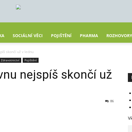
KA
SOCIÁLNÍ VĚCI
POJIŠTĚNÍ
PHARMA
ROZHOVOR
píš skončí už v lednu
Zdravotnictví
Pojištění
vnu nejspíš skončí už
86
Ví