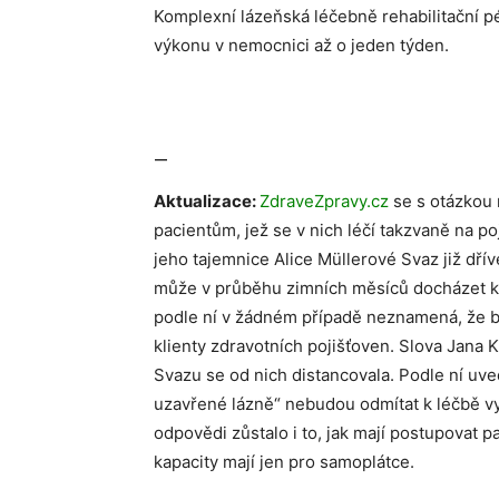
Komplexní lázeňská léčebně rehabilitační p
výkonu v nemocnici až o jeden týden.
—
Aktualizace:
ZdraveZpravy.cz
se s otázkou 
pacientům, jež se v nich léčí takzvaně na po
jeho tajemnice Alice Müllerové Svaz již dř
může v průběhu zimních měsíců docházet k
podle ní v žádném případě neznamená, že by
klienty zdravotních pojišťoven. Slova Jana
Svazu se od nich distancovala. Podle ní uv
uzavřené lázně“ nebudou odmítat k léčbě vy
odpovědi zůstalo i to, jak mají postupovat p
kapacity mají jen pro samoplátce.