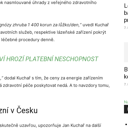
í rok nasmlouvané úhrady z veřejného zdravotního
L
b
p
agnózy zhruba 1 400 korun za lůžko/den,“
uvedl Kuchař
7.
ravotních služeb, respektive lázeňské zařízení pokrýt
tři léčebné procedury denně.
VÍ HROZÍ PLATEBNÍ NESCHOPNOST
B
k
,“
dodal Kuchař s tím, že ceny za energie zařízením
7.
á zdravotní péče poskytovat nedá. A to navzdory tomu,
Na
zní v Česku
ě skutečně uzavřou, upozorňuje Jan Kuchař na další