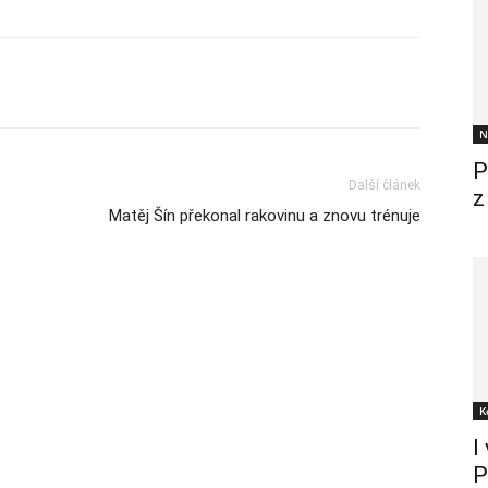
N
P
Další článek
z
Matěj Šín překonal rakovinu a znovu trénuje
K
I
P