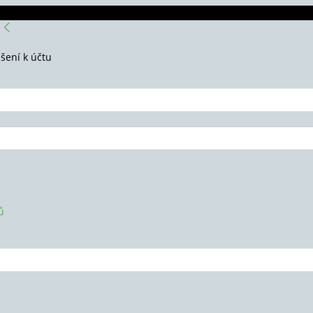
ášení k účtu
ů