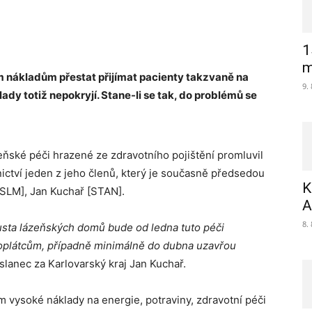
1
m
m nákladům přestat přijímat pacienty takzvaně na
9.
lady totiž nepokryjí. Stane-li se tak, do problémů se
ázeňské péči hrazené ze zdravotního pojištění promluvil
ctví jeden z jeho členů, který je současně předsedou
K
[SLM], Jan Kuchař [STAN].
A
8.
usta lázeňských domů bude od ledna tuto péči
oplátcům, případně minimálně do dubna uzavřou
slanec za Karlovarský kraj Jan Kuchař.
 vysoké náklady na energie, potraviny, zdravotní péči