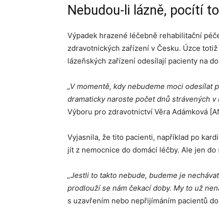
Nebudou-li lázně, pocítí t
Výpadek hrazené léčebně rehabilitační péče 
zdravotnických zařízení v Česku. Úzce toti
lázeňských zařízení odesílají pacienty na d
„V momentě, kdy nebudeme moci odesílat pa
dramaticky naroste počet dnů strávených v
Výboru pro zdravotnictví Věra Adámková [A
Vyjasnila, že tito pacienti, například po 
jít z nemocnice do domácí léčby. Ale jen do
„Jestli to takto nebude, budeme je nechávat
prodlouží se nám čekací doby. My to už ne
s uzavřením nebo nepřijímáním pacientů do