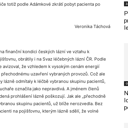
éče totiž podle Adámkové zkrátí pobyt pacienta po
Z
P
p
Veronika Táchová
l
na finanční kondici českých lázní ve vztahu k
jišťovnu, obrátily i na Svaz léčebných lázní ČR. Podle
íve avizoval, že vzhledem k vysokým cenám energií
 přechodnému uzavření vybraných provozů. Což ale
 lázně odmítaly k léčbě vybranou skupinu pacientů,
O
 Kuchaře označila jako nepravdivá. A jménem členů
N
edená prohlášení lázně poškozují. Jak ale „přechodně
l
branou skupinu pacientů, už blíže nerozvedla. Bez
p
acienti na pojišťovnu, kterým lázně sdělí, že volné