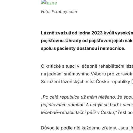
Foto: Pixabay.com
Lázně zvažují od ledna 2023 kvůli vysoký
pojišťovnu. Úhrady od pojišťoven jejich nák
spolu s pacienty dostanou i nemocnice.
O kritické situaci v léčebně rehabilitační l
na jednání sněmovního Výboru pro zdravotni
Sdružení lázeňských míst České republiky 
„Po celé republice už mám hlášeno, že spo
pojišťovnám odmítat.
A uchýlí se buď k sam
léčebně-rehabilitační péči v Česku,“
řekl po
Důvod je podle něj každému zřejmý. Jsou jím