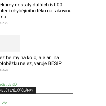
ékárny dostaly dalších 6 000
alení chybějícího léku na rakovinu
rsu
 8. 2026
ez helmy na kolo, ale ani na
oloběžku nelez, varuje BESIP
 8. 2026
číst další
NEJČTENĚJŠÍ ČLÁNKY
Vše