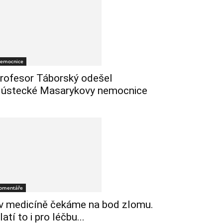
emocnice
rofesor Táborský odešel
 ústecké Masarykovy nemocnice
omentáře
 v medicíně čekáme na bod zlomu.
latí to i pro léčbu...