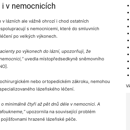
o i v nemocnicích
v lázních ale vážně ohrozí i chod ostatních
ž spolupracují s nemocnicemi, které do smluvních
oléčení po velkých výkonech.
cienty po výkonech do lázní, upozorňuji, že
 nemocnici,“
uvedla místopředsedkyně sněmovního
NO].
kardiochirurgickém nebo ortopedickém zákroku, nemohou
Ví
 specializovaného lázeňského léčení.
 o minimálně čtyři až pět dnů déle v nemocnici.
A
nafoukneme,“
upozornila na související problém
 pojišťovnami hrazené lázeňské péče.