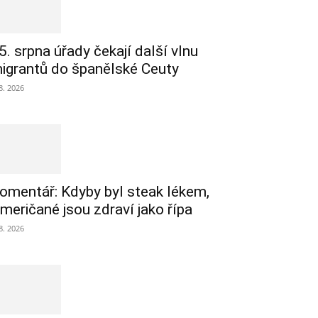
5. srpna úřady čekají další vlnu
igrantů do španělské Ceuty
 8. 2026
omentář: Kdyby byl steak lékem,
meričané jsou zdraví jako řípa
 8. 2026