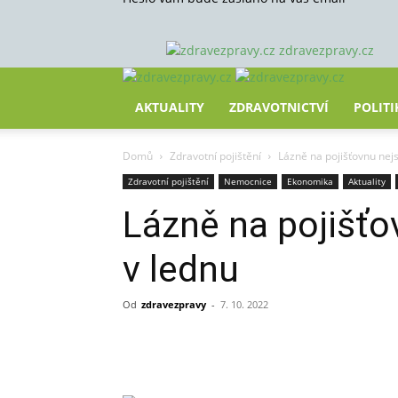
zdravezpravy.cz
AKTUALITY
ZDRAVOTNICTVÍ
POLITI
Domů
Zdravotní pojištění
Lázně na pojišťovnu nejs
Zdravotní pojištění
Nemocnice
Ekonomika
Aktuality
Lázně na pojišťo
v lednu
Od
zdravezpravy
-
7. 10. 2022
Sdílet