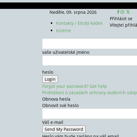
Neděle, 09. srpna 2026
Přihlásit se
Kontakty / Etický kodex
Vítejte! přihl
Inzerce
vaše uživatelské jméno
heslo
Forgot your password? Get help
Prohlášení o zásadách ochrany osobních údaj
Obnova hesla
Obnovit své heslo
Váš e-mail
Heslo vám bude zasláno na váš email