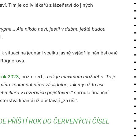
ví. Tím je odliv lékařů z lázeňství do jiných
e vypne…
Ale nikdo neví, jestli v dubnu ještě budou
i.
 k situaci na jednání vcelku jasně vyjádřila náměstkyně
a Rögnerová.
 rok 2023
, pozn. red.]
, což je maximum možného. To je
o mělo znamenat něco zásadního, tak my už to asi
t miliard v rezervách pojišťoven,“
shrnula finanční
erstva financí už dostávají „za uši“.
E PŘÍŠTÍ ROK DO ČERVENÝCH ČÍSEL