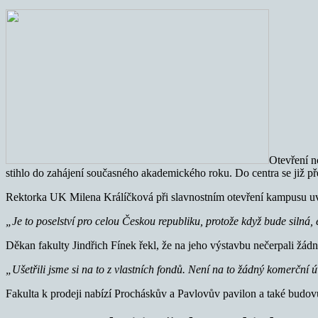
Otevření n
stihlo do zahájení současného akademického roku. Do centra se již př
Rektorka UK Milena Králíčková při slavnostním otevření kampusu uve
„Je to poselství pro celou Českou republiku, protože když bude silná,
Děkan fakulty Jindřich Fínek řekl, že na jeho výstavbu nečerpali žád
„Ušetřili jsme si na to z vlastních fondů. Není na to žádný komerční 
Fakulta k prodeji nabízí Procháskův a Pavlovův pavilon a také budo