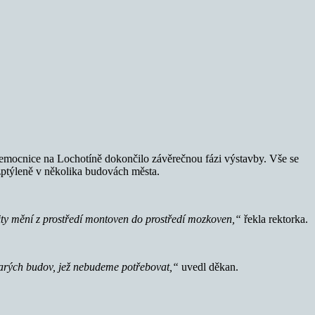
emocnice na Lochotíně dokončilo závěrečnou fázi výstavby. Vše se
ozptýleně v několika budovách města.
rzity mění z prostředí montoven do prostředí mozkoven,“
řekla rektorka.
 starých budov, jež nebudeme potřebovat,“
uvedl děkan.