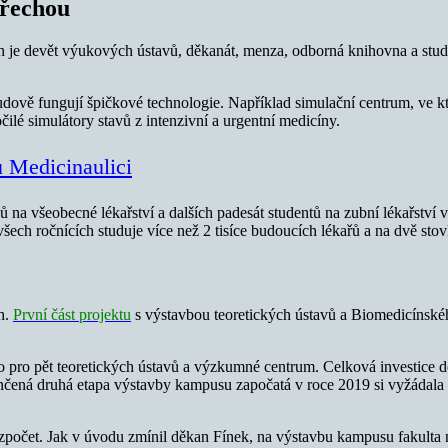
třechou
je devět výukových ústavů, děkanát, menza, odborná knihovna a studovn
ově fungují špičkové technologie. Například simulační centrum, ve kter
ilé simulátory stavů z intenzivní a urgentní medicíny.
ů Medicinaulici
a všeobecné lékařství a dalších padesát studentů na zubní lékařství
všech ročnících studuje více než 2 tisíce budoucích lékařů a na dvě st
h.
První část projektu
s výstavbou teoretických ústavů a Biomedicínské
ro pět teoretických ústavů a výzkumné centrum. Celková investice do
ončená druhá etapa výstavby kampusu započatá v roce 2019 si vyžádala 
rozpočet. Jak v úvodu zmínil děkan Fínek, na výstavbu kampusu fakulta