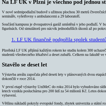
Na LF UK v Plzni je všechno pod jednou s
V nové sedmipodlažní budově s užitnou plochou 30 metrů čtverečních 
semináře, vyšetřovny s ambulancemi a 29 laboratoří.
Součástí kampusu je dvoupatrová garáž umístěná v jeho podlaží. V bud
figurínách. Od simulátorů pro nácvik jednodušších úkonů až po pokroč
1. LF UK finančně podpořila spolek student
Plzeňská LF UK přijímá každým rokem ke studiu kolem 300 uchazečů n
studentů všeobecného lékařství a deset zubařů. Celkem na fakultě ve 
Stavělo se deset let
Výstavba areálu započala před deseti lety v plánovaných dvou etapác
dokončili v roce 2014.
V první etapě výstavby UniMeC do roku 2014 bylo vybudováno sídlo p
letech vznikla posluchárna pro 200 lidí za 54 milionů Kč. Letos dok
vybavení.
Většinu nákladů pokryly evropské fondy, zbytek univerzita a státní 