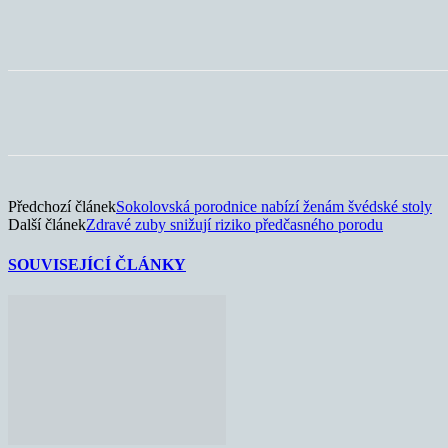
Sdílet
Předchozí článek
Sokolovská porodnice nabízí ženám švédské stoly
Další článek
Zdravé zuby snižují riziko předčasného porodu
SOUVISEJÍCÍ ČLÁNKY