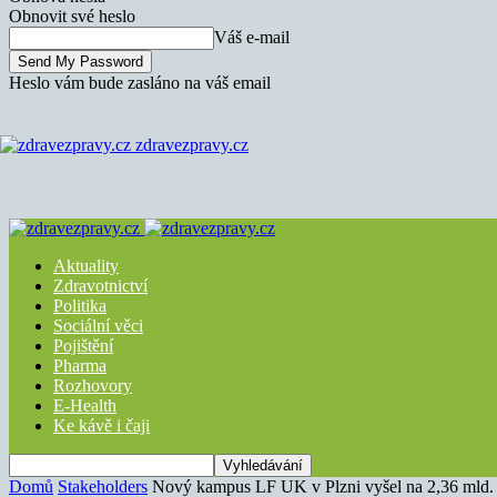
Obnovit své heslo
Váš e-mail
Heslo vám bude zasláno na váš email
zdravezpravy.cz
Aktuality
Zdravotnictví
Politika
Sociální věci
Pojištění
Pharma
Rozhovory
E-Health
Ke kávě i čaji
Domů
Stakeholders
Nový kampus LF UK v Plzni vyšel na 2,36 mld.