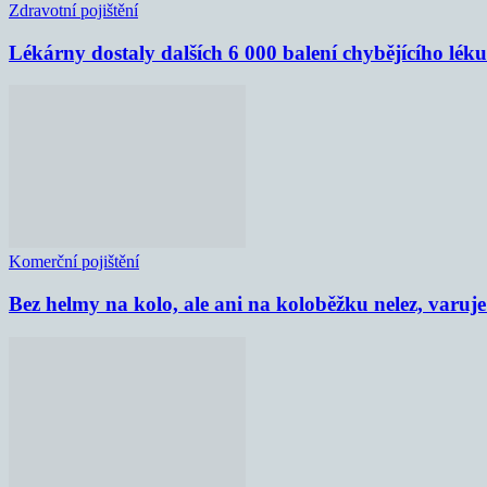
Zdravotní pojištění
Lékárny dostaly dalších 6 000 balení chybějícího lék
Komerční pojištění
Bez helmy na kolo, ale ani na koloběžku nelez, varu