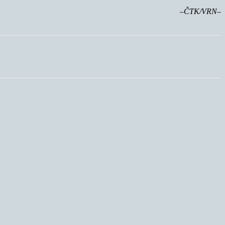
–ČTK/VRN–