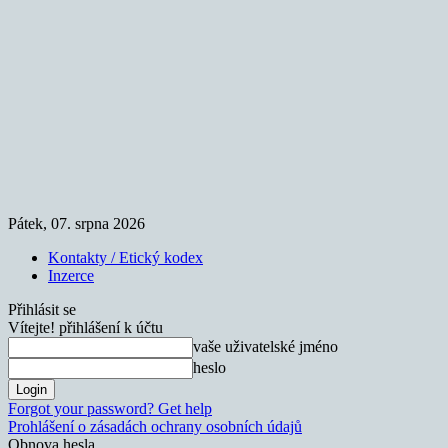
Pátek, 07. srpna 2026
Kontakty / Etický kodex
Inzerce
Přihlásit se
Vítejte! přihlášení k účtu
vaše uživatelské jméno
heslo
Forgot your password? Get help
Prohlášení o zásadách ochrany osobních údajů
Obnova hesla