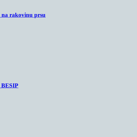
u na rakovinu prsu
je BESIP