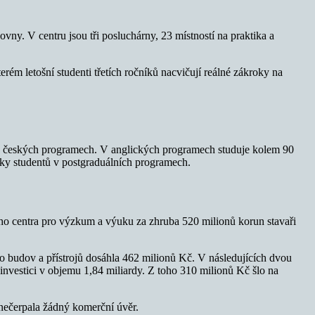
y. V centru jsou tři posluchárny, 23 místností na praktika a
ém letošní studenti třetích ročníků nacvičují reálné zákroky na
 v českých programech. V anglických programech studuje kolem 90
ovky studentů v postgraduálních programech.
ho centra pro výzkum a výuku za zhruba 520 milionů korun stavaři
 budov a přístrojů dosáhla 462 milionů Kč. V následujících dvou
investici v objemu 1,84 miliardy. Z toho 310 milionů Kč šlo na
 nečerpala žádný komerční úvěr.