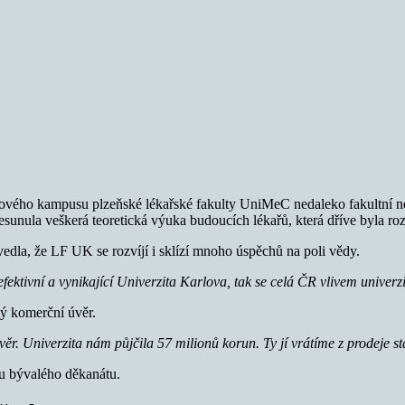
ového kampusu plzeňské lékařské fakulty UniMeC nedaleko fakultní n
esunula veškerá teoretická výuka budoucích lékařů, která dříve byla r
dla, že LF UK se rozvíjí i sklízí mnoho úspěchů na poli vědy.
 efektivní a vynikající Univerzita Karlova, tak se celá ČR vlivem unive
ný komerční úvěr.
úvěr. Univerzita nám půjčila 57 milionů korun. Ty jí vrátíme z prodeje
vu bývalého děkanátu.