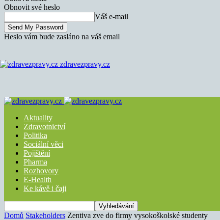
Obnovit své heslo
Váš e-mail
Heslo vám bude zasláno na váš email
zdravezpravy.cz
Aktuality
Zdravotnictví
Politika
Sociální věci
Pojištění
Pharma
Rozhovory
E-Health
Ke kávě i čaji
Domů
Stakeholders
Zentiva zve do firmy vysokoškolské studenty