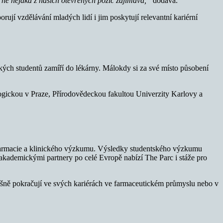
o ně nějaká z našich otevřených pozic zajímavá,“
dodává.
rují vzdělávání mladých lidí i jim poskytují relevantní kariérní
ských studentů zamíří do lékárny. Málokdy si za své místo působení
logickou v Praze, Přírodovědeckou fakultou Univerzity Karlovy a
iofarmacie a klinického výzkumu. Výsledky studentského výzkumu
akademickými partnery po celé Evropě nabízí The Parc i stáže pro
ěšně pokračují ve svých kariérách ve farmaceutickém průmyslu nebo v