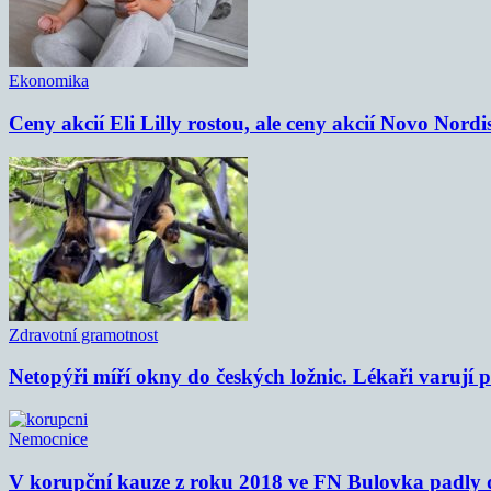
Ekonomika
Ceny akcií Eli Lilly rostou, ale ceny akcií Novo Nordi
Zdravotní gramotnost
Netopýři míří okny do českých ložnic. Lékaři varují
Nemocnice
V korupční kauze z roku 2018 ve FN Bulovka padly d