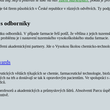
ktu Big Step a podívali se také na náš
Talent Marketplace
, pokud je pr
uje 64 firem působících v České republice v různých odvětvích. Ty podpo
 s odborníky
ku odborníků. V případe farmacie řeší potíž, že většina z jejich tuzem
problému je i nastavení tuzemského vysokoškolského studia farmacie.
 se třemi akademickými partnery. Jde o Vysokou školou chemicko-techno
wards
eutických vědách týkajících se chemie, farmaceutické technologie, b
ch na trh a dostávají se tak k opravdovým pacientům. Ve spolupráci s 
dců.
 profesorů a akademických a průmyslových lídrů. Absolventi Parcu úsp
ntivě.