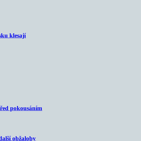
sku klesají
 před pokousáním
alší obžaloby