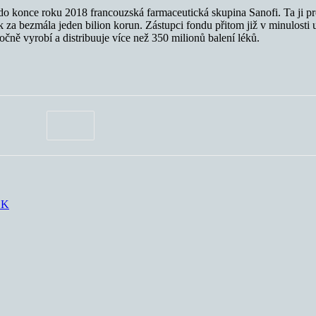
la do konce roku 2018 francouzská farmaceutická skupina Sanofi. Ta ji 
za bezmála jeden bilion korun. Zástupci fondu přitom již v minulosti uv
očně vyrobí a distribuuje více než 350 milionů balení léků.
LK