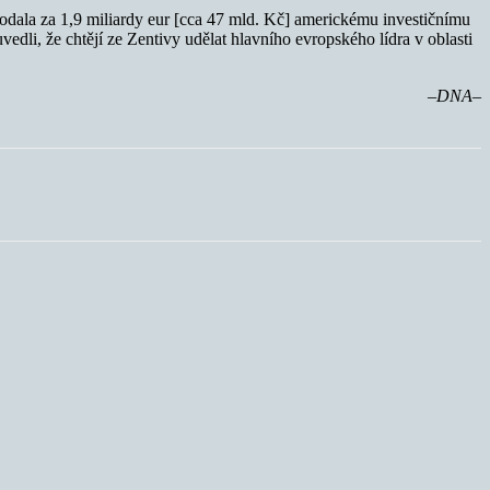
prodala za 1,9 miliardy eur [cca 47 mld. Kč] americkému investičnímu
edli, že chtějí ze Zentivy udělat hlavního evropského lídra v oblasti
–DNA–