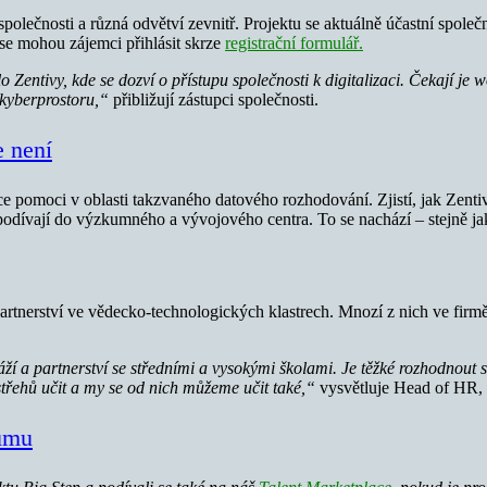
olečnosti a různá odvětví zevnitř. Projektu se aktuálně účastní spole
se mohou zájemci přihlásit skrze
registrační formulář.
o Zentivy, kde se dozví o přístupu společnosti k digitalizaci. Čekají je w
v kyberprostoru,“
přibližují zástupci společnosti.
e není
ce pomoci v oblasti takzvaného datového rozhodování. Zjistí, jak Zenti
podívají do výzkumného a vývojového centra. To se nachází – stejně jak
rtnerství ve vědecko-technologických klastrech. Mnozí z nich ve firmě 
áží a partnerství se středními a vysokými školami. Je těžké rozhodnout
třehů učit a my se od nich můžeme učit také,“
vysvětluje Head of HR, 
kumu