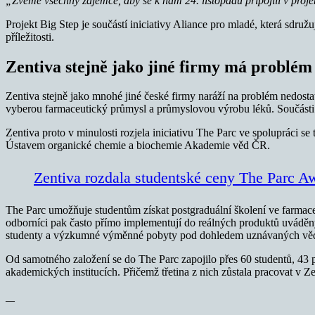
„Zveme všechny zájemce, aby se k nám 24. listopadu připojili v proje
Projekt Big Step je součástí iniciativy Aliance pro mladé, která sdruž
příležitosti.
Zentiva stejně jako jiné firmy má problém
Zentiva stejně jako mnohé jiné české firmy naráží na problém nedostat
vyberou farmaceutický průmysl a průmyslovou výrobu léků. Součásti 
Zentiva proto v minulosti rozjela iniciativu The Parc ve spolupráci
Ústavem organické chemie a biochemie Akademie věd ČR.
Zentiva rozdala studentské ceny The Parc A
The Parc umožňuje studentům získat postgraduální školení ve farmac
odborníci pak často přímo implementují do reálných produktů uváděný
studenty a výzkumné výměnné pobyty pod dohledem uznávaných vě
Od samotného založení se do The Parc zapojilo přes 60 studentů, 43
akademických institucích. Přičemž třetina z nich zůstala pracovat v Ze
—