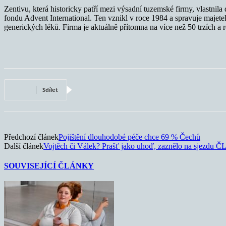
Zentivu, která historicky patří mezi výsadní tuzemské firmy, vlastni
fondu Advent International. Ten vznikl v roce 1984 a spravuje majetek 
generických léků. Firma je aktuálně přítomna na více než 50 trzích a r
Sdílet
Předchozí článek
Pojištění dlouhodobé péče chce 69 % Čechů
Další článek
Vojtěch či Válek? Prašť jako uhoď, zaznělo na sjezdu Č
SOUVISEJÍCÍ ČLÁNKY