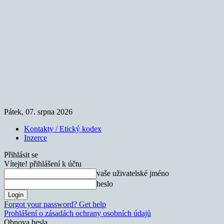
Pátek, 07. srpna 2026
Kontakty / Etický kodex
Inzerce
Přihlásit se
Vítejte! přihlášení k účtu
vaše uživatelské jméno
heslo
Forgot your password? Get help
Prohlášení o zásadách ochrany osobních údajů
Obnova hesla