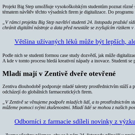
Projekt Big Step umožňuje vysokoškolským studentům poznat různé sp
tématem návštěv těchto výsadních firem je digitalizace. Do programu 
„V rámci projektu Big Step navštíví studenti 24. listopadu pražské sídl
chránit digitální nástroje a data před neustále se zvyšujícím rizikem 
Většina užívaných léků může být lepších, al
Podle nich se studenti formou case study dozvědí, jak může digitaliza
A kde v tomto procesu hledá kreativní nápady a inovace. Studenti se 
Mladí mají v Zentivě dveře otevřené
Zentiva dlouhodobě podporuje mladé talenty prostřednictvím stáží a pa
odcházejí do globálních farmaceutických firem.
„V Zentivě se věnujeme podpoře mladých lidí, a to prostřednictvím st
můžeme pomoci svými zkušenostmi. Mladí lidé se mohou z našich pos
Odborníci z farmacie sdíleli novinky z výz