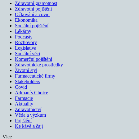
Zdravotní gramotnost
Zdravotní pojištění
Očkování a covid
Ekonomika
Sociální pojištění
Lékárny
Podcasty
Rozhovory
Legislativa
Sociální věci
Komerční pojištění
Zdravotnické prostředky
Životní styl
Farmaceutické firmy
Stakeholders
Covid
Adman´s Choice
Farmacie
Aktuality
Zdravotnictví
Věda a výzkum
Pojištění
Ke kávě a čaji
Více