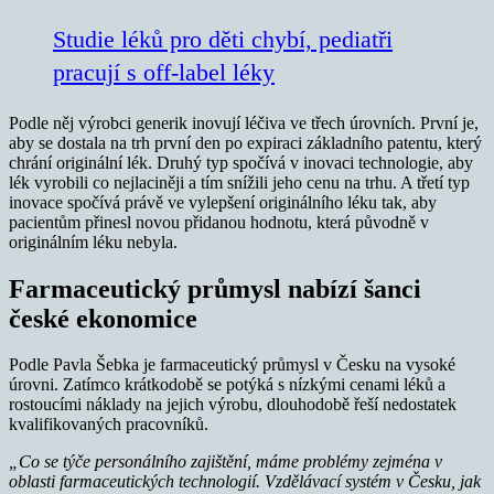
Studie léků pro děti chybí, pediatři
pracují s off-label léky
Podle něj výrobci generik inovují léčiva ve třech úrovních. První je,
aby se dostala na trh první den po expiraci základního patentu, který
chrání originální lék. Druhý typ spočívá v inovaci technologie, aby
lék vyrobili co nejlaciněji a tím snížili jeho cenu na trhu. A třetí typ
inovace spočívá právě ve vylepšení originálního léku tak, aby
pacientům přinesl novou přidanou hodnotu, která původně v
originálním léku nebyla.
Farmaceutický průmysl nabízí šanci
české ekonomice
Podle Pavla Šebka je farmaceutický průmysl v Česku na vysoké
úrovni. Zatímco krátkodobě se potýká s nízkými cenami léků a
rostoucími náklady na jejich výrobu, dlouhodobě řeší nedostatek
kvalifikovaných pracovníků.
„Co se týče personálního zajištění, máme problémy zejména v
oblasti farmaceutických technologií. Vzdělávací systém v Česku, jak