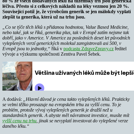
80 % ze všech dodávaných léků na tuzemský trh jsou generická
léčiva. Přesto si z celkových nákladů na léky vezmou jen 20 %.
Související potíž je, že výrobcům generik se jen málokdy vyplatí
zlepšit ta generika, která už na trhu jsou.
„Co se týče těch léků s přidanou hodnotou,
Value Based Medicine,
nebo také, jak se říká, generika plus, tak v Evropě zatím nejsme tak
dobří, jako v Americe. V Americe za posledních deset let původních
vylepšených verzí generických molekul zaregistrovali asi 500, v
Evropě jsou to jednotky,“
říká v
podcastu ZdraveZpravy.cz
ředitel
vývoje a výzkumu společnosti Zentiva Pavel Šebek.
A dodává:
„Hlavní důvod je cena takto vylepšených léků. Prakticky
se velmi těžko prosazuje na evropském trhu za vyšší cenu. To je
problém, protože vývoj vylepšených generik je dražší než u
standardních generik. A abyste měl návratnost investice, musíte mít
vyšší cenu na trhu
, jinak se nevyplatí investovat do vylepšené verze
daného léku.“