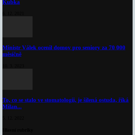
Kubka
6. 12. 2021
Ministr Válek ocenil domov pro seniory za 70 000
měsíčně
10. 3. 2023
To, co se stalo ve stomatologii, je šílená ostuda, říká
Milan...
5. 12. 2022
Hlavní rubriky