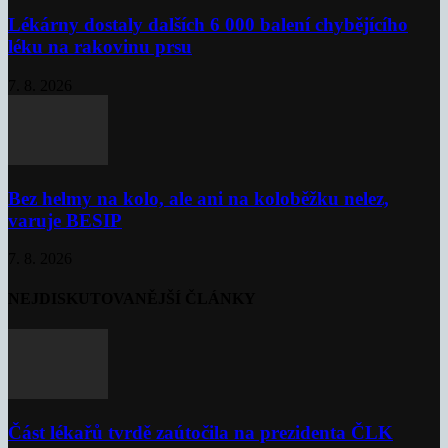
Lékárny dostaly dalších 6 000 balení chybějícího
léku na rakovinu prsu
7. 8. 2026
Bez helmy na kolo, ale ani na koloběžku nelez,
varuje BESIP
7. 8. 2026
NEJDISKUTOVANĚJŠÍ ČLÁNKY
Část lékařů tvrdě zaútočila na prezidenta ČLK