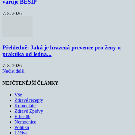
varuje BESIP
7. 8. 2026
Přehledně: Jaká je hrazená prevence pro ženy u
praktika od ledna...
7. 8. 2026
Načíst další
NEJČTENĚJŠÍ ČLÁNKY
Vše
Zdravé recepty
Komentáře
Zdravé Zprávy
E-health
Nemocnice
Politika
Léčiva