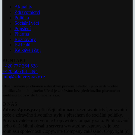
Aktuality
Zdravotnictví
Politika
Sociální věci
Pojištění
Pharma
Rozhovory
E-Health
Ke kávě i čaji
KONTAKT
+420 777 264 528
+420 606 831 394
info@zdravezpravy.cz
Obsah serveru je chráněn autorským právem. Jakékoli jeho užití včetně
publikování nebo jiného šíření je zakázáno bez předchozího písemného
souhlasu Copywrite Company s.r.o.
O NÁS
ZdraveZpravy.cz
přinášejí informace ze zdravotnictví, zdravotní
péče a zdravého životního stylu s přesahem do sociální politiky.
Provozovatelem serveru je Copywrite Company s.r.o. Publikování
nebo další šíření obsahu serveru www.zdravezpravy.cz je bez
souhlasu společnosti Copywrite Company zakázáno. Copyright [c]