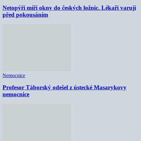
Netopýři míří okny do českých ložnic. Lékaři varují
před pokousáním
Nemocnice
Profesor Táborský odešel z ústecké Masarykovy
nemocnice