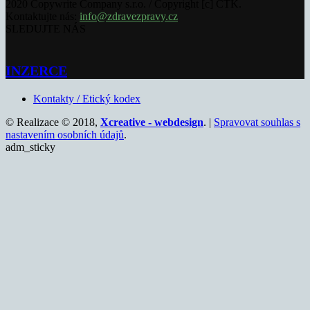
2020 Copywrite Company s.r.o. / Copyright [c] ČTK.
Kontaktujte nás:
info@zdravezpravy.cz
SLEDUJTE NÁS
INZERCE
Kontakty / Etický kodex
© Realizace © 2018,
Xcreative - webdesign
. |
Spravovat souhlas s
nastavením osobních údajů
.
adm_sticky