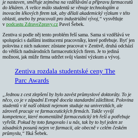
je nastaven, směřuje zejména na vzdělávání a přípravu farmaceutů
do lékáren. A velice málo studentů se věnuje technologiím a
inovacím lékových firem tak, aby dělali akademický výzkum v této
oblasti, anebo by pracovali pro industriální vývoj,“
vysvětluje
v
podcastu ZdraveZpravy.cz
Pavel Šebek
.
Zentiva si podle něj tento problém řeší sama. Sama si vzdělává ve
spolupráci s dalšími institucemi pracovníky, které potřebuje. Byť jen
polovina z nich nakonec zůstane pracovat v Zentivě, druhá odchází
do větších nadnárodních farmaceutických firem. Je to jediná
možnost, jak může firma udržet svůj vlastní výzkum a vývoj.
Zentiva rozdala studentské ceny The
Parc Awards
„Jednou z cest zlepšení by bylo zavést průmyslové doktoráty. To je
něco, co je v západní Evropě docela standardní záležitost. Polovina
studentů v té naší oblasti nejenom studuje na univerzitách, ale
zároveň pracuje ve farmaceutických firmách. Takže vyvíjí
kompetence, které momentálně farmaceutický trh řeší a potřebuje
vyřešit. Pokud by toto fungovalo i u nás, tak by to byl jeden ze
zásadních posunů nejen ve farmacii, ale obecně v celém českém
průmyslu,“
říká Šebek.