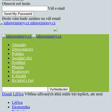
Obnovit své heslo
Váš e-mail
Heslo vám bude zasláno na váš email
zdravezpravy.cz
Aktuality
Zdravotnictví
Politika
Sociální věci
Pojištění
Pharma
Rozhovory
E-Health
Ke kávě i čaji
Domů
Léčiva
Většina užívaných léků může být lepších, ale není
Léčiva
Ekonomika