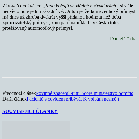
Zároveň dodává, že
„řada kolegů ve vládních strukturách“
si stále
neuvědomuje jednu zásadní věc. A tou je, že farmaceutický průmysl
má dnes už zhruba dvakrát vyšší přidanou hodnotu než třeba
zpracovatelský průmysl, kam patří například i v Česku tolik
protěžovaný automobilový průmysl.
Daniel Tácha
Předchozí článek
Povinné značení Nutri-Score ministerstvo odmítlo
Další článek
Pacientů s covidem přibývá. K volbám nesmějí
SOUVISEJÍCÍ ČLÁNKY