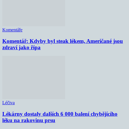
Komentáře
Komentář: Kdyby byl steak lékem, Američané jsou
zdraví jako řípa
Léčiva
Lékárny dostaly dalších 6 000 balení chybějícího
léku na rakovinu prsu