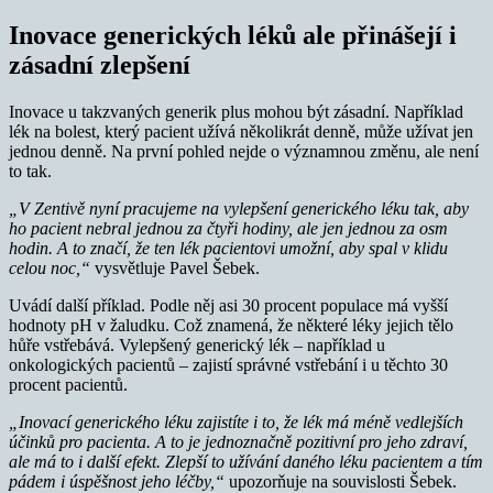
Inovace generických léků ale přinášejí i
zásadní zlepšení
Inovace u takzvaných generik plus mohou být zásadní. Například
lék na bolest, který pacient užívá několikrát denně, může užívat jen
jednou denně. Na první pohled nejde o významnou změnu, ale není
to tak.
„V
Zentivě nyní pracujeme na vylepšení generického léku tak, aby
ho pacient nebral jednou za čtyři hodiny, ale jen jednou za osm
hodin. A to značí, že ten lék pacientovi umožní, aby spal v klidu
celou noc,“
vysvětluje Pavel Šebek.
Uvádí další příklad. Podle něj asi 30 procent populace má vyšší
hodnoty pH v žaludku. Což znamená, že některé léky jejich tělo
hůře vstřebává. Vylepšený generický lék – například u
onkologických pacientů – zajistí správné vstřebání i u těchto 30
procent pacientů.
„Inovací generického léku zajistíte i to, že lék má méně vedlejších
účinků pro pacienta. A to je jednoznačně pozitivní pro jeho zdraví,
ale má to i další efekt. Zlepší to užívání daného léku pacientem a tím
pádem i úspěšnost jeho léčby,“
upozorňuje na souvislosti Šebek.