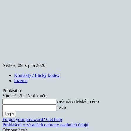
Neděle, 09. srpna 2026
Kontakty / Etický kodex
Inzerce
Přihlásit se
Vítejte! přihlášení k účtu
vaše uživatelské jméno
heslo
Forgot your password? Get help
Prohlášení o zásadách ochrany osobních údajů
Obnova hesla