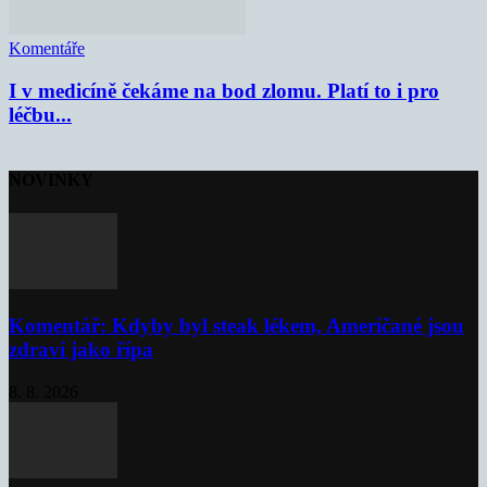
Komentáře
I v medicíně čekáme na bod zlomu. Platí to i pro
léčbu...
NOVINKY
Komentář: Kdyby byl steak lékem, Američané jsou
zdraví jako řípa
8. 8. 2026