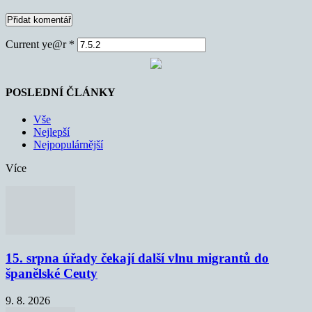
Current ye@r
*
POSLEDNÍ ČLÁNKY
Vše
Nejlepší
Nejpopulárnější
Více
15. srpna úřady čekají další vlnu migrantů do
španělské Ceuty
9. 8. 2026