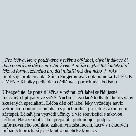
„Pro léčiva, která používáme v režimu off-label, chybí indikace či
data o správné dávce pro daný věk. A může chybět také adekvátní
léková forma, zejména pro děti mladší než dva nebo tři roky,“
přibližuje problematiku Šárka Fingerhutová, doktorandka 1. LF UK
a VFN z Kliniky pediatrie a dědičných poruch metabolismu.
Ubezpečuje, že použití léčiva v režimu off-label se řídí jasně
popsanými případy ve světě. Anebo na základě individuální rozvahy
zkušených specialistů. Léčba dětí off-label léky vyžaduje navíc
velmi podrobnou komunikaci s jejich rodiči, případně zákonnými
zástupci. Lékaři jim vysvětlí účinky a vše související s takovou
léčbou. Nasazení off-label preparátu podmiňuje i podpis
informovaného souhlasu zákonným zástupcem, který v některých
případech prochází ještě kontrolou etické komise.