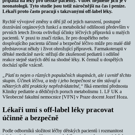
připadá na léky pro dětské pacienty. Vůbec nejméně jich je v
neonatologii. Tyto studie jsou totiž náročnější na čas i peníze.
Lékaři proto často pracují s takzvanými off-label léky.
Rychlé vývojové změny u dětí již od jejich narození, postupné
dozrávání orgánových funkcí a metabolické odlišnosti především v
prvních letech života ovlivňují účinky léčivých přípravků u malých
pacientů. V praxi to značí riziko, že pro dospělého nebo
dospívajícího pacienta účinné a bezpečné léčivo může pro malé dítě
představovat někdy i život ohrožující přípravek. Farmakoterapii v
dětské medicíně navíc stěžují dle zkušeností pediatrů i odlišné
reakce stejně starých dětí na shodné léky. K čemuž u dospělých
dochází spíše vzácně.
„Platí to nejen o různých populačních skupinách, ale i uvnitř těchto
skupin. Účinek léčiva, a tedy i jeho bezpečnost se tím stávají u
některých dětí prakticky nepředvídatelné,“
říká emeritní přednosta
Kliniky pediatrie a dědičných poruch metabolismu 1. LF UK a
Všeobecné fakultní nemocnice [VFN] v Praze docent Jozef Hoza.
Lékaři umí s off-label léky pracovat
účinně a bezpečně
Podle odborníků složitost léčby dětských pacientů i rozmanitost