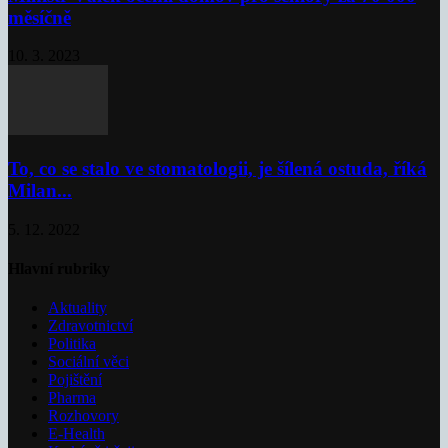
měsíčně
10. 3. 2023
To, co se stalo ve stomatologii, je šílená ostuda, říká
Milan...
5. 12. 2022
Hlavní rubriky
Aktuality
Zdravotnictví
Politika
Sociální věci
Pojištění
Pharma
Rozhovory
E-Health