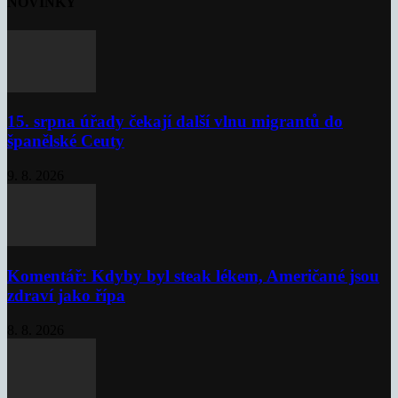
NOVINKY
15. srpna úřady čekají další vlnu migrantů do
španělské Ceuty
9. 8. 2026
Komentář: Kdyby byl steak lékem, Američané jsou
zdraví jako řípa
8. 8. 2026