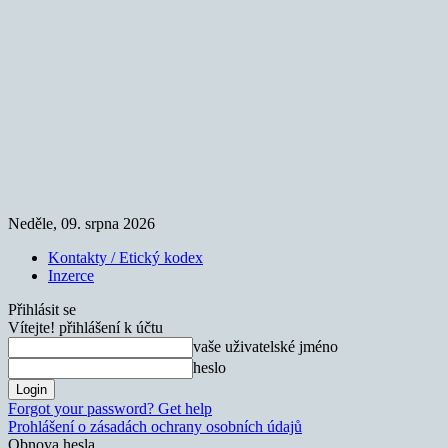
Neděle, 09. srpna 2026
Kontakty / Etický kodex
Inzerce
Přihlásit se
Vítejte! přihlášení k účtu
vaše uživatelské jméno
heslo
Forgot your password? Get help
Prohlášení o zásadách ochrany osobních údajů
Obnova hesla