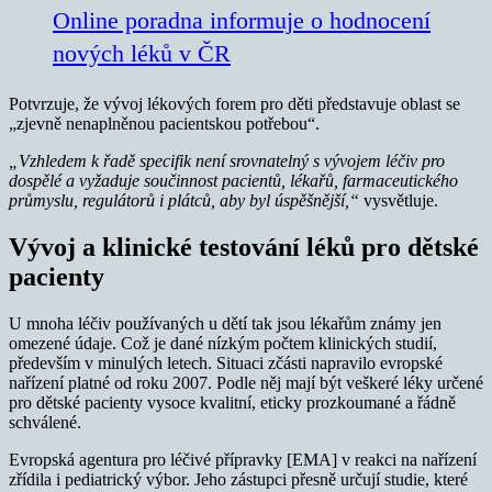
Online poradna informuje o hodnocení
nových léků v ČR
Potvrzuje, že vývoj lékových forem pro děti představuje oblast se
„zjevně nenaplněnou pacientskou potřebou“.
„Vzhledem k řadě specifik není srovnatelný s vývojem léčiv pro
dospělé a vyžaduje součinnost pacientů, lékařů, farmaceutického
průmyslu, regulátorů i plátců, aby byl úspěšnější,“
vysvětluje.
Vývoj a klinické testování léků pro dětské
pacienty
U mnoha léčiv používaných u dětí tak jsou lékařům známy jen
omezené údaje. Což je dané nízkým počtem klinických studií,
především v minulých letech. Situaci zčásti napravilo evropské
nařízení platné od roku 2007. Podle něj mají být veškeré léky určené
pro dětské pacienty vysoce kvalitní, eticky prozkoumané a řádně
schválené.
Evropská agentura pro léčivé přípravky [EMA] v reakci na nařízení
zřídila i pediatrický výbor. Jeho zástupci přesně určují studie, které