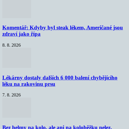
Komentář: Kdyby byl steak lékem, Američané jsou
zdraví jako řípa
8. 8. 2026
Lékárny dostaly dalších 6 000 balení chybějícího
léku na rakovinu prsu
7. 8. 2026
Bez helmy na kolo, ale ani na koloběžku nelez,