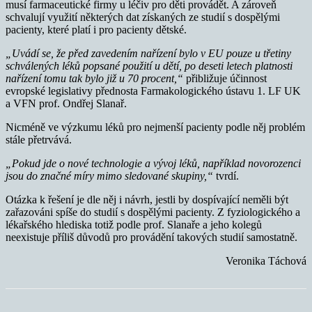
musí farmaceutické firmy u léčiv pro děti provádět. A zároveň
schvalují využití některých dat získaných ze studií s dospělými
pacienty, které platí i pro pacienty dětské.
„Uvádí se, že před zavedením nařízení bylo v EU pouze u třetiny
schválených léků popsané použití u dětí, po deseti letech platnosti
nařízení tomu tak bylo již u 70 procent,“
přibližuje účinnost
evropské legislativy přednosta Farmakologického ústavu 1. LF UK
a VFN prof. Ondřej Slanař.
Nicméně ve výzkumu léků pro nejmenší pacienty podle něj problém
stále přetrvává.
„Pokud jde o nové technologie a vývoj léků, například novorozenci
jsou do značné míry mimo sledované skupiny,“
tvrdí.
Otázka k řešení je dle něj i návrh, jestli by dospívající neměli být
zařazováni spíše do studií s dospělými pacienty. Z fyziologického a
lékařského hlediska totiž podle prof. Slanaře a jeho kolegů
neexistuje příliš důvodů pro provádění takových studií samostatně.
Veronika Táchová