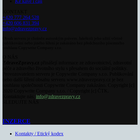
Ke kávě i čaji
KONTAKT
+420 777 264 528
+420 606 831 394
info@zdravezpravy.cz
Obsah serveru je chráněn autorským právem. Jakékoli jeho užití včetně
publikování nebo jiného šíření je zakázáno bez předchozího písemného
souhlasu Copywrite Company s.r.o.
O NÁS
ZdraveZpravy.cz
přinášejí informace ze zdravotnictví, zdravotní
péče a zdravého životního stylu s přesahem do sociální politiky.
Provozovatelem serveru je Copywrite Company s.r.o. Publikování
nebo další šíření obsahu serveru www.zdravezpravy.cz je bez
souhlasu společnosti Copywrite Company zakázáno. Copyright [c]
2020 Copywrite Company s.r.o. / Copyright [c] ČTK.
Kontaktujte nás:
info@zdravezpravy.cz
SLEDUJTE NÁS
INZERCE
Kontakty / Etický kodex