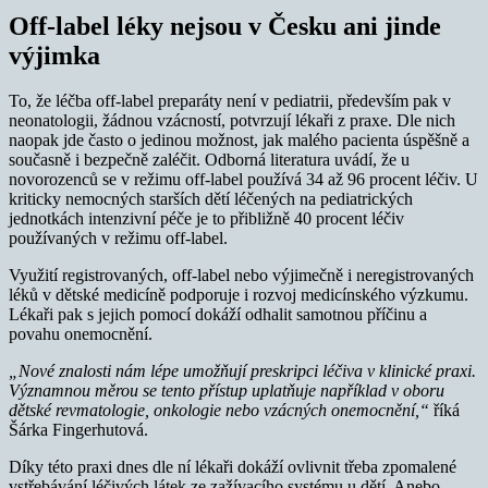
Off-label léky nejsou v Česku ani jinde
výjimka
To, že léčba off-label preparáty není v pediatrii, především pak v
neonatologii, žádnou vzácností, potvrzují lékaři z praxe. Dle nich
naopak jde často o jedinou možnost, jak malého pacienta úspěšně a
současně i bezpečně zaléčit. Odborná literatura uvádí, že u
novorozenců se v režimu off-label používá 34 až 96 procent léčiv. U
kriticky nemocných starších dětí léčených na pediatrických
jednotkách intenzivní péče je to přibližně 40 procent léčiv
používaných v režimu off-label.
Využití registrovaných, off-label nebo výjimečně i neregistrovaných
léků v dětské medicíně podporuje i rozvoj medicínského výzkumu.
Lékaři pak s jejich pomocí dokáží odhalit samotnou příčinu a
povahu onemocnění.
„Nové znalosti nám lépe umožňují preskripci léčiva v klinické praxi.
Významnou měrou se tento přístup uplatňuje například v oboru
dětské revmatologie, onkologie nebo vzácných onemocnění,“
říká
Šárka Fingerhutová.
Díky této praxi dnes dle ní lékaři dokáží ovlivnit třeba zpomalené
vstřebávání léčivých látek ze zažívacího systému u dětí. Anebo