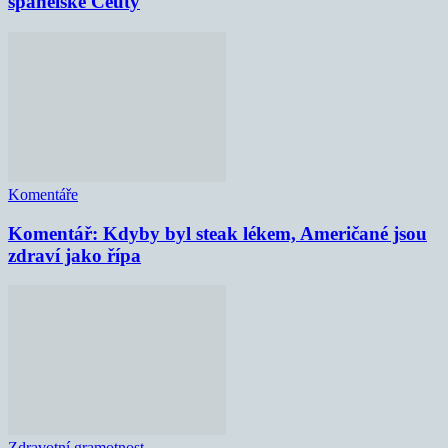
španělské Ceuty
Komentáře
Komentář: Kdyby byl steak lékem, Američané jsou
zdraví jako řípa
Zdravotní gramotnost