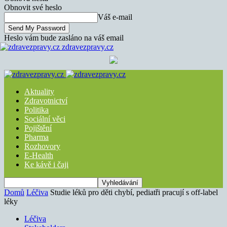
Obnovit své heslo
Váš e-mail
Heslo vám bude zasláno na váš email
zdravezpravy.cz
Aktuality
Zdravotnictví
Politika
Sociální věci
Pojištění
Pharma
Rozhovory
E-Health
Ke kávě i čaji
Domů
Léčiva
Studie léků pro děti chybí, pediatři pracují s off-label
léky
Léčiva