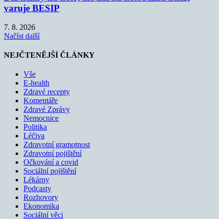
varuje BESIP
7. 8. 2026
Načíst další
NEJČTENĚJŠÍ ČLÁNKY
Vše
E-health
Zdravé recepty
Komentáře
Zdravé Zprávy
Nemocnice
Politika
Léčiva
Zdravotní gramotnost
Zdravotní pojištění
Očkování a covid
Sociální pojištění
Lékárny
Podcasty
Rozhovory
Ekonomika
Sociální věci