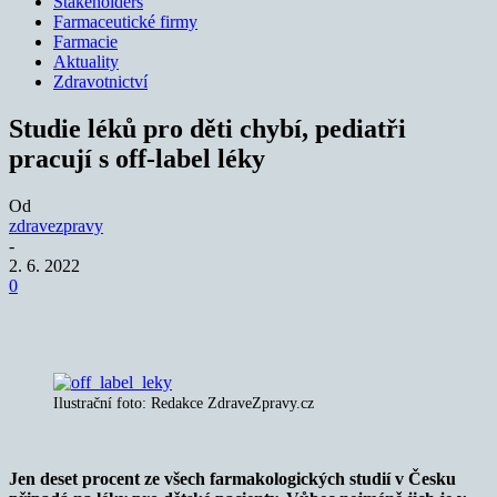
Stakeholders
Farmaceutické firmy
Farmacie
Aktuality
Zdravotnictví
Studie léků pro děti chybí, pediatři
pracují s off-label léky
Od
zdravezpravy
-
2. 6. 2022
0
Ilustrační foto: Redakce ZdraveZpravy.cz
Jen deset procent ze všech farmakologických studií v Česku