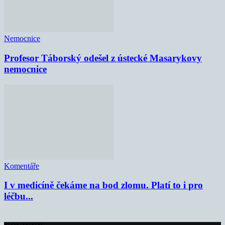
Nemocnice
Profesor Táborský odešel z ústecké Masarykovy
nemocnice
Komentáře
I v medicíně čekáme na bod zlomu. Platí to i pro
léčbu...