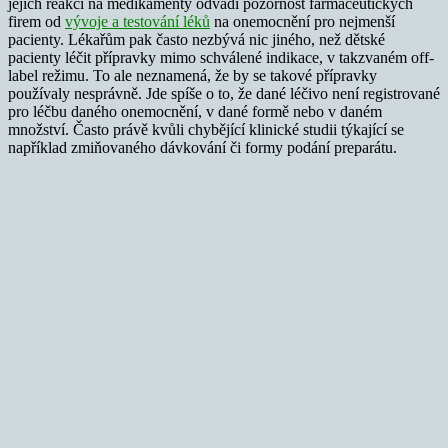
jejich reakcí na medikamenty odvádí pozornost farmaceutických
firem od
vývoje a testování léků
na onemocnění pro nejmenší
pacienty. Lékařům pak často nezbývá nic jiného, než dětské
pacienty léčit přípravky mimo schválené indikace, v takzvaném off-
label režimu. To ale neznamená, že by se takové přípravky
používaly nesprávně. Jde spíše o to, že dané léčivo není registrované
pro léčbu daného onemocnění, v dané formě nebo v daném
množství. Často právě kvůli chybějící klinické studii týkající se
například zmiňovaného dávkování či formy podání preparátu.