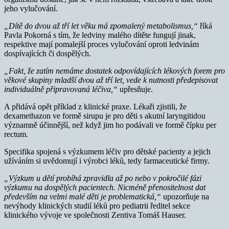
jeho vylučování.
„Dítě do dvou až tří let věku má zpomalený metabolismus,“
říká
Pavla Pokorná s tím, že ledviny malého dítěte fungují jinak,
respektive mají pomalejší proces vylučování oproti ledvinám
dospívajících či dospělých.
„Fakt, že zatím nemáme dostatek odpovídajících lékových forem pro
věkové skupiny mladší dvou až tří let, vede k nutnosti předepisovat
individuálně připravovaná léčiva,“
upřesňuje.
A přidává opět příklad z klinické praxe. Lékaři zjistili, že
dexamethazon ve formě sirupu je pro děti s akutní laryngitidou
významně účinnější, než když jim ho podávali ve formě čípku per
rectum.
Specifika spojená s výzkumem léčiv pro dětské pacienty a jejich
užíváním si uvědomují i výrobci léků, tedy farmaceutické firmy.
„Výzkum u dětí probíhá zpravidla až po nebo v pokročilé fázi
výzkumu na dospělých pacientech. Nicméně přenositelnost dat
především na velmi malé děti je problematická,“
upozorňuje na
nevýhody klinických studií léků pro pediatrii ředitel sekce
klinického vývoje ve společnosti Zentiva Tomáš Hauser.