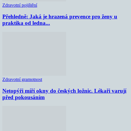
Zdravotní pojištění
Přehledně: Jaká je hrazená prevence pro ženy u
praktika od ledna...
Zdravotní gramotnost
Netopýři míří okny do českých ložnic. Lékaři varují
před pokousáním