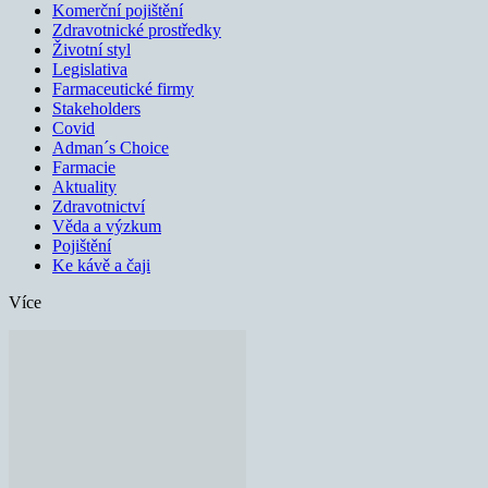
Komerční pojištění
Zdravotnické prostředky
Životní styl
Legislativa
Farmaceutické firmy
Stakeholders
Covid
Adman´s Choice
Farmacie
Aktuality
Zdravotnictví
Věda a výzkum
Pojištění
Ke kávě a čaji
Více