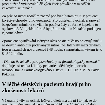
prodloužené vylučování léčivých látek převážně v mladších
věkových skupinách.
Za příklad uvádí rodičům známé podávání vitaminu K v prevenci
krvácivé choroby u novorozenců. Pro dostatečný účinek a zároveň
bezpečnost miminka se vitamin podává ústy ve formě kapek, a to
opakovaně. V injekční formě by přitom vitamin K stačilo podat jen
v jediné dávce.
Zpomalené vylučování léčivých látek se dle ní často objevují také u
některých antibiotik podávaných nitrožilně. Intervaly mezi dávkami
jsou u nezralých novorozenců i 48 hodin, s narůstajícím věkem je to
8 až 12 hodin.
„Děti do tří let věku jsou považovány za farmakologicky nezralé,“
doplňuje asistentka Kliniky pediatrie a dědičných poruch
metabolismu a Farmakologického Ústavu 1. LF UK a VFN Pavla
Pokorná.
V léčbě dětských pacientů hrají prim
zkušenosti lékařů
Významný vliv na účinek léčiva u dítěte má dle ní i to, jak se do
organismu dostane, jak se v něm rozkládá, vstřebává a také doba