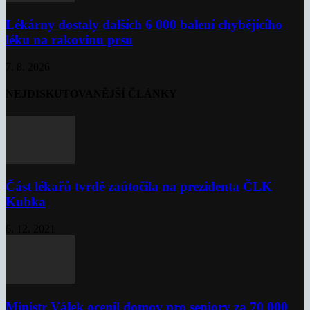
Lékárny dostaly dalších 6 000 balení chybějícího
léku na rakovinu prsu
7. 8. 2026
NEJDISKUTOVANĚJŠÍ ČLÁNKY
Část lékařů tvrdě zaútočila na prezidenta ČLK
Kubka
6. 12. 2021
Ministr Válek ocenil domov pro seniory za 70 000