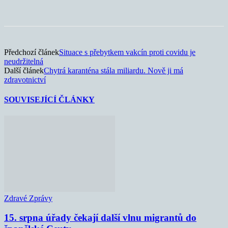
Předchozí článek
Situace s přebytkem vakcín proti covidu je
neudržitelná
Další článek
Chytrá karanténa stála miliardu. Nově ji má
zdravotnictví
SOUVISEJÍCÍ ČLÁNKY
Zdravé Zprávy
15. srpna úřady čekají další vlnu migrantů do