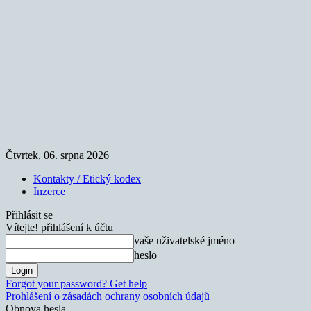
Čtvrtek, 06. srpna 2026
Kontakty / Etický kodex
Inzerce
Přihlásit se
Vítejte! přihlášení k účtu
vaše uživatelské jméno
heslo
Forgot your password? Get help
Prohlášení o zásadách ochrany osobních údajů
Obnova hesla