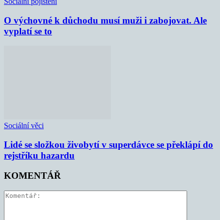
Sociální pojištění
O výchovné k důchodu musí muži i zabojovat. Ale
vyplatí se to
Sociální věci
Lidé se složkou živobytí v superdávce se překlápí do
rejstříku hazardu
KOMENTÁŘ