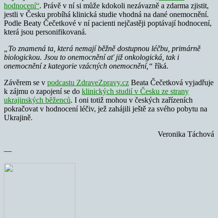
hodnocení“
. Právě v ní si může kdokoli nezávazně a zdarma zjistit,
jestli v Česku probíhá klinická studie vhodná na dané onemocnění.
Podle Beaty Čečetkové v ní pacienti nejčastěji poptávají hodnocení,
která jsou personifikovaná.
„To znamená ta, která nemají běžně dostupnou léčbu, primárně
biologickou. Jsou to onemocnění ať již onkologická, tak i
onemocnění z kategorie vzácných onemocnění,“
říká.
Závěrem se v
podcastu ZdraveZpravy.cz
Beata Čečetková vyjadřuje
k zájmu o zapojení se do
klinických studií v Česku ze strany
ukrajinských běženců
. I oni totiž mohou v českých zařízeních
pokračovat v hodnocení léčiv, jež zahájili ještě za svého pobytu na
Ukrajině.
Veronika Táchová
—