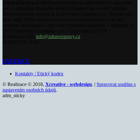
ZdraveZpravy.cz
přinášejí informace ze zdravotnictví, zdravotní
péče a zdravého životního stylu s přesahem do sociální politiky.
Provozovatelem serveru je Copywrite Company s.r.o. Publikování
nebo další šíření obsahu serveru www.zdravezpravy.cz je bez
souhlasu společnosti Copywrite Company zakázáno. Copyright [c]
2020 Copywrite Company s.r.o. / Copyright [c] ČTK.
Kontaktujte nás:
info@zdravezpravy.cz
SLEDUJTE NÁS
INZERCE
Kontakty / Etický kodex
© Realizace © 2018,
Xcreative - webdesign
. |
Spravovat souhlas s
nastavením osobních údajů
.
adm_sticky