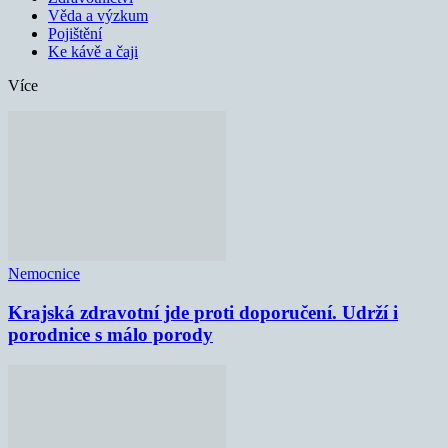
Věda a výzkum
Pojištění
Ke kávě a čaji
Více
Nemocnice
Krajská zdravotní jde proti doporučení. Udrží i
porodnice s málo porody