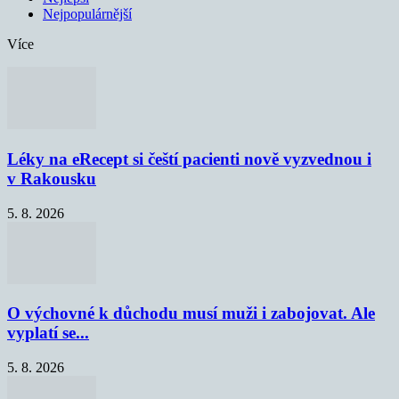
Nejpopulárnější
Více
Léky na eRecept si čeští pacienti nově vyzvednou i
v Rakousku
5. 8. 2026
O výchovné k důchodu musí muži i zabojovat. Ale
vyplatí se...
5. 8. 2026