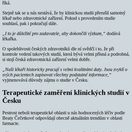
říká.
Stejně tak se u nás nestává, že by klinickou studii přerušil samotný
lékař nebo zdravotnické zařízení. Pokud s provedením studie
souhlasí, pak i pokračují dále.
„I to je důležité pro zadavatele, aby dokončili výzkum,“
dodává
lékařka.
O spolehlivosti českých zdravotníků dle ní svědčí i to, že při
kontrole vedení takových studií, která bývá velmi přísná a podrobná,
si stojí česká zdravotnická zařízení velmi dobře.
„Naši lékaři historicky pracují s velmi kvalitními daty. Jsou zvyklí o
svých pacientech zapisovat všechny podstatné informace,“
vyjmenovává důvody zájmu o studie v Česku.
Terapeutické zaměření klinických studií v
Česku
Pestrost neboli terapeutické oblasti u nás hodnocených léčiv podle
Beaty Čečetkové odpovídají obecně aktuálním trendům v oblasti
farmacie.