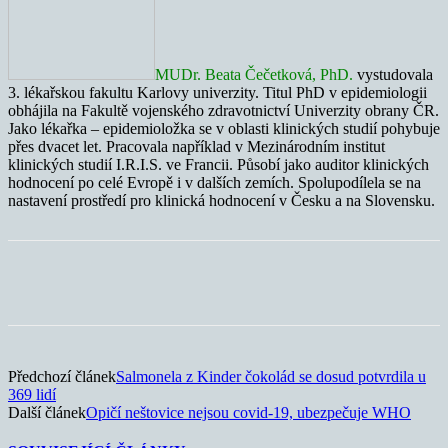
MUDr. Beata Čečetková, PhD.
vystudovala
3. lékařskou fakultu Karlovy univerzity. Titul PhD v epidemiologii
obhájila na Fakultě vojenského zdravotnictví Univerzity obrany ČR.
Jako lékařka – epidemioložka se v oblasti klinických studií pohybuje
přes dvacet let. Pracovala například v Mezinárodním institut
klinických studií I.R.I.S. ve Francii. Působí jako auditor klinických
hodnocení po celé Evropě i v dalších zemích. Spolupodílela se na
nastavení prostředí pro klinická hodnocení v Česku a na Slovensku.
Předchozí článek
Salmonela z Kinder čokolád se dosud potvrdila u
369 lidí
Další článek
Opičí neštovice nejsou covid-19, ubezpečuje WHO