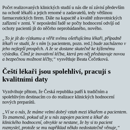
Počet realizovaných klinických studií u nás dle ní závisí především
na ochotě lékařů a jejich renomé u zadavatelů, tedy většinou
farmaceutických firem. Dále na kapacitě a kvalitě zdravotnických
zařízení v zemi. V neposlední řadě se počty hodnocení odvíjí od
ochoty pacientů jít do něčeho neprobádaného, nového.
„To je jít do výzkumu a věřit svému ošetřujícímu lékaři, případně
lékaři ve studii, že s ním
[s pacientem, pozn. red.]
bude zacházeno v
jeho nejlepší prospěch. A že se dostane skutečně ke kýženému
výsledku. Čímž je inovativní léčba, která pro něj představuje novou
a bezpečnou možnost léčby,“
vysvětluje Beata Čečetková.
Čeští lékaři jsou spolehliví, pracují s
kvalitními daty
Vyzdvihuje přitom, že Česká republika patří k tradičním a
spolehlivým destinacím co do realizace klinických hodnocení
nových preparátů.
„Ví se o nás, že máme velmi dobrý vztah mezi lékařem a pacientem.
To znamená, pokud už je u nás zapojen pacient a lékař do
klinického hodnocení, obvykle se nestane, že by si to pacient
rozmyslel, protože se mu například někdo nedostatečně věnuje,“