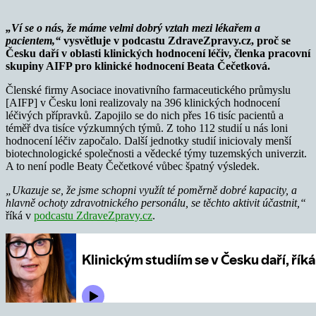
„Ví se o nás, že máme velmi dobrý vztah mezi lékařem a
pacientem,“
vysvětluje v podcastu ZdraveZpravy.cz, proč se
Česku daří v oblasti klinických hodnocení léčiv, členka pracovní
skupiny AIFP pro klinické hodnocení Beata Čečetková.
Členské firmy Asociace inovativního farmaceutického průmyslu
[AIFP] v Česku loni realizovaly na 396 klinických hodnocení
léčivých přípravků. Zapojilo se do nich přes 16 tisíc pacientů a
téměř dva tisíce výzkumných týmů. Z toho 112 studií u nás loni
hodnocení léčiv započalo. Další jednotky studií iniciovaly menší
biotechnologické společnosti a vědecké týmy tuzemských univerzit.
A to není podle Beaty Čečetkové vůbec špatný výsledek.
„Ukazuje se, že jsme schopni využít té poměrně dobré kapacity, a
hlavně ochoty zdravotnického personálu, se těchto aktivit účastnit,“
říká v
podcastu ZdraveZpravy.cz
.