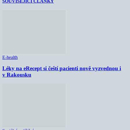
SOUVISEJÍCÍ ČLÁNKY
E-health
Léky na eRecept si čeští pacienti nově vyzvednou i
v Rakousku