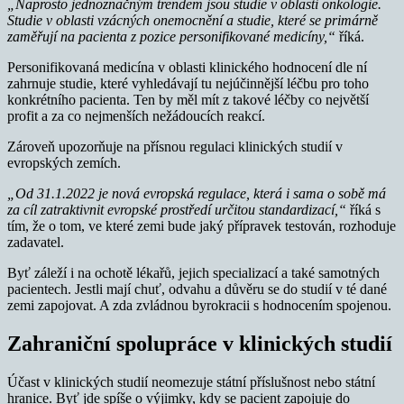
„Naprosto jednoznačným trendem jsou studie v oblasti onkologie.
Studie v oblasti vzácných onemocnění a studie, které se primárně
zaměřují na pacienta z pozice personifikované medicíny,“
říká.
Personifikovaná medicína v oblasti klinického hodnocení dle ní
zahrnuje studie, které vyhledávají tu nejúčinnější léčbu pro toho
konkrétního pacienta. Ten by měl mít z takové léčby co největší
profit a za co nejmenších nežádoucích reakcí.
Zároveň upozorňuje na přísnou regulaci klinických studií v
evropských zemích.
„Od 31.1.2022 je nová evropská regulace, která i sama o sobě má
za cíl zatraktivnit evropské prostředí určitou standardizací,“
říká s
tím, že o tom, ve které zemi bude jaký přípravek testován, rozhoduje
zadavatel.
Byť záleží i na ochotě lékařů, jejich specializací a také samotných
pacientech. Jestli mají chuť, odvahu a důvěru se do studií v té dané
zemi zapojovat. A zda zvládnou byrokracii s hodnocením spojenou.
Zahraniční spolupráce v klinických studií
Účast v klinických studií neomezuje státní příslušnost nebo státní
hranice. Byť jde spíše o výjimky, kdy se pacient zapojuje do