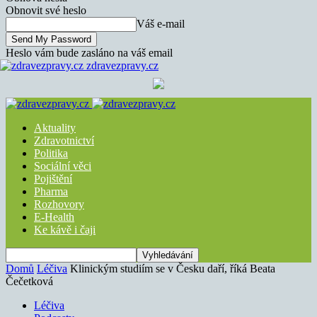
Obnovit své heslo
Váš e-mail
Heslo vám bude zasláno na váš email
zdravezpravy.cz
Aktuality
Zdravotnictví
Politika
Sociální věci
Pojištění
Pharma
Rozhovory
E-Health
Ke kávě i čaji
Domů
Léčiva
Klinickým studiím se v Česku daří, říká Beata
Čečetková
Léčiva