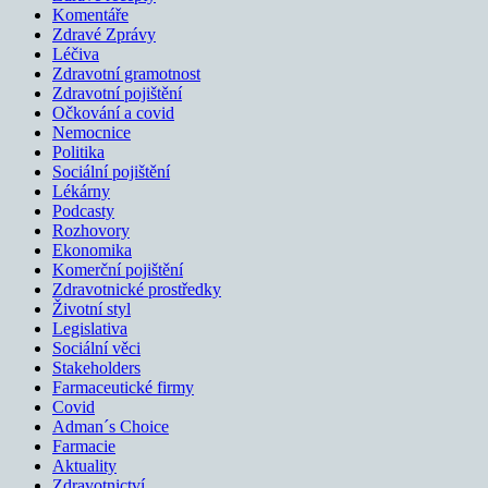
Komentáře
Zdravé Zprávy
Léčiva
Zdravotní gramotnost
Zdravotní pojištění
Očkování a covid
Nemocnice
Politika
Sociální pojištění
Lékárny
Podcasty
Rozhovory
Ekonomika
Komerční pojištění
Zdravotnické prostředky
Životní styl
Legislativa
Sociální věci
Stakeholders
Farmaceutické firmy
Covid
Adman´s Choice
Farmacie
Aktuality
Zdravotnictví