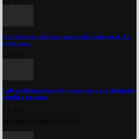
5. 8. 2026
O výchovné k důchodu musí muži i zabojovat. Ale
vyplatí se...
5. 8. 2026
Lidé se složkou živobytí v superdávce se překlápí do
rejstříku hazardu
5. 8. 2026
NEJDISKUTOVANĚJŠÍ ČLÁNKY