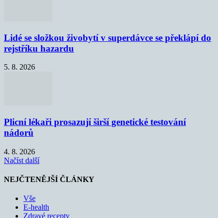
Lidé se složkou živobytí v superdávce se překlápí do
rejstříku hazardu
5. 8. 2026
Plicní lékaři prosazují širší genetické testování
nádorů
4. 8. 2026
Načíst další
NEJČTENĚJŠÍ ČLÁNKY
Vše
E-health
Zdravé recepty