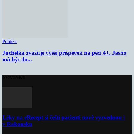
Politika
Juchelka zvažuje vyšší příspěvek na péči 4+. Jasno
má být do...
NOVINKY
Léky na eRecept si čeští pacienti nově vyzvednou i
v Rakousku