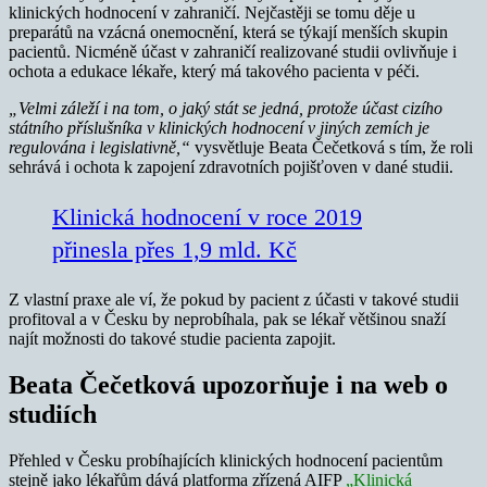
klinických hodnocení v zahraničí. Nejčastěji se tomu děje u
preparátů na vzácná onemocnění, která se týkají menších skupin
pacientů. Nicméně účast v zahraničí realizované studii ovlivňuje i
ochota a edukace lékaře, který má takového pacienta v péči.
„Velmi záleží i na tom, o jaký stát se jedná, protože účast cizího
státního příslušníka v klinických hodnocení v jiných zemích je
regulována i legislativně,“
vysvětluje Beata Čečetková s tím, že roli
sehrává i ochota k zapojení zdravotních pojišťoven v dané studii.
Klinická hodnocení v roce 2019
přinesla přes 1,9 mld. Kč
Z vlastní praxe ale ví, že pokud by pacient z účasti v takové studii
profitoval a v Česku by neprobíhala, pak se lékař většinou snaží
najít možnosti do takové studie pacienta zapojit.
Beata Čečetková upozorňuje i na web o
studiích
Přehled v Česku probíhajících klinických hodnocení pacientům
stejně jako lékařům dává platforma zřízená AIFP
„Klinická