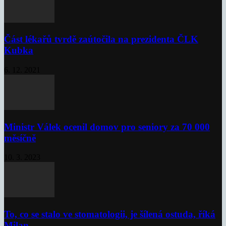
Část lékařů tvrdě zaútočila na prezidenta ČLK
Kubka
6. 12. 2021
Ministr Válek ocenil domov pro seniory za 70 000
měsíčně
10. 3. 2023
To, co se stalo ve stomatologii, je šílená ostuda, říká
Milan...