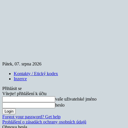
Pátek, 07. srpna 2026
Kontakty / Etický kodex
Inzerce
Přihlásit se
Vítejte! přihlášení k účtu
vaše uživatelské jméno
heslo
Forgot your password? Get help
Prohlášení o zásadách ochrany osobních údajů
Obnova hesla