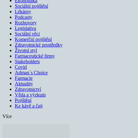
Ekonomika
Sociální pojištění
Lékárny
Podcasty
Rozhovory
Legislativa
Sociální věci
Komerční pojištění
Zdravotnické prostředky
Životní styl
Farmaceutické firmy
Stakeholders
Covid
Adman´s Choice
Farmacie
Aktuality
Zdravotnictví
Věda a výzkum
Pojištění
Ke kávě a čaji
Více