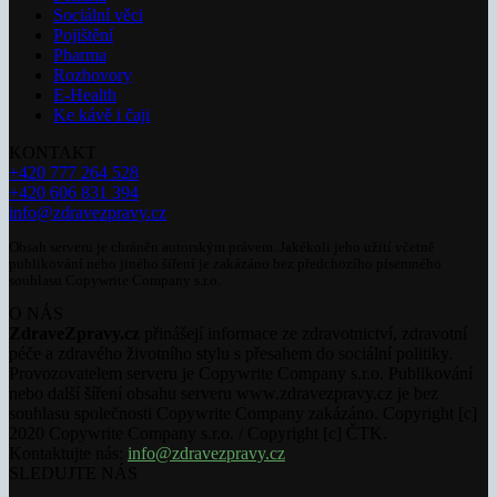
Sociální věci
Pojištění
Pharma
Rozhovory
E-Health
Ke kávě i čaji
KONTAKT
+420 777 264 528
+420 606 831 394
info@zdravezpravy.cz
Obsah serveru je chráněn autorským právem. Jakékoli jeho užití včetně
publikování nebo jiného šíření je zakázáno bez předchozího písemného
souhlasu Copywrite Company s.r.o.
O NÁS
ZdraveZpravy.cz
přinášejí informace ze zdravotnictví, zdravotní
péče a zdravého životního stylu s přesahem do sociální politiky.
Provozovatelem serveru je Copywrite Company s.r.o. Publikování
nebo další šíření obsahu serveru www.zdravezpravy.cz je bez
souhlasu společnosti Copywrite Company zakázáno. Copyright [c]
2020 Copywrite Company s.r.o. / Copyright [c] ČTK.
Kontaktujte nás:
info@zdravezpravy.cz
SLEDUJTE NÁS