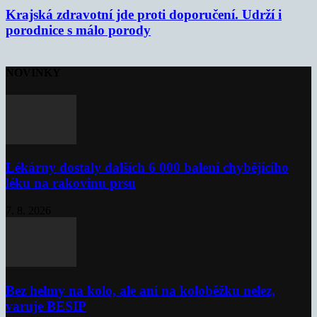
Krajská zdravotní jde proti doporučení. Udrží i
porodnice s málo porody
NOVINKY
Lékárny dostaly dalších 6 000 balení chybějícího
léku na rakovinu prsu
7. 8. 2026
Bez helmy na kolo, ale ani na koloběžku nelez,
varuje BESIP