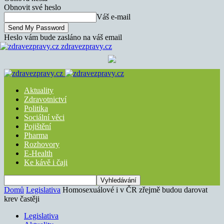
Obnovit své heslo
Váš e-mail
Heslo vám bude zasláno na váš email
zdravezpravy.cz
Aktuality
Zdravotnictví
Politika
Sociální věci
Pojištění
Pharma
Rozhovory
E-Health
Ke kávě i čaji
Domů
Legislativa
Homosexuálové i v ČR zřejmě budou darovat
krev častěji
Legislativa