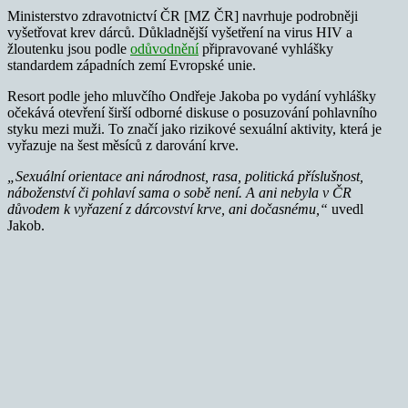
Ministerstvo zdravotnictví ČR [MZ ČR] navrhuje podrobněji
vyšetřovat krev dárců. Důkladnější vyšetření na virus HIV a
žloutenku jsou podle
odůvodnění
připravované vyhlášky
standardem západních zemí Evropské unie.
Resort podle jeho mluvčího Ondřeje Jakoba po vydání vyhlášky
očekává otevření širší odborné diskuse o posuzování pohlavního
styku mezi muži. To značí jako rizikové sexuální aktivity, která je
vyřazuje na šest měsíců z darování krve.
„Sexuální orientace ani národnost, rasa, politická příslušnost,
náboženství či pohlaví sama o sobě není. A ani nebyla v ČR
důvodem k vyřazení z dárcovství krve, ani dočasnému,“
uvedl
Jakob.