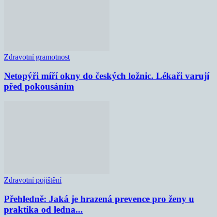
Zdravotní gramotnost
Netopýři míří okny do českých ložnic. Lékaři varují
před pokousáním
Zdravotní pojištění
Přehledně: Jaká je hrazená prevence pro ženy u
praktika od ledna...