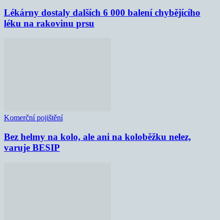
Lékárny dostaly dalších 6 000 balení chybějícího
léku na rakovinu prsu
Komerční pojištění
Bez helmy na kolo, ale ani na koloběžku nelez,
varuje BESIP