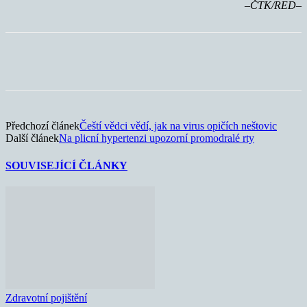
–ČTK/RED–
Předchozí článek
Čeští vědci vědí, jak na virus opičích neštovic
Další článek
Na plicní hypertenzi upozorní promodralé rty
SOUVISEJÍCÍ ČLÁNKY
Zdravotní pojištění