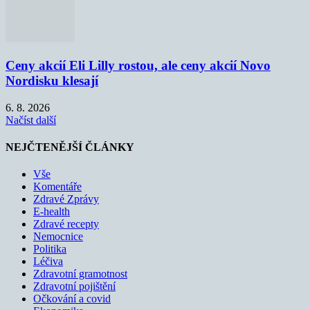
Ceny akcií Eli Lilly rostou, ale ceny akcií Novo
Nordisku klesají
6. 8. 2026
Načíst další
NEJČTENĚJŠÍ ČLÁNKY
Vše
Komentáře
Zdravé Zprávy
E-health
Zdravé recepty
Nemocnice
Politika
Léčiva
Zdravotní gramotnost
Zdravotní pojištění
Očkování a covid