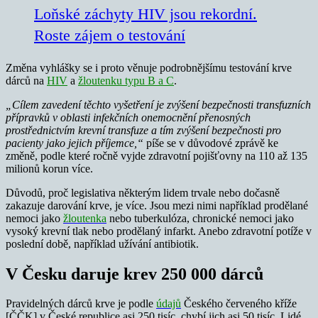
Loňské záchyty HIV jsou rekordní.
Roste zájem o testování
Změna vyhlášky se i proto věnuje podrobnějšímu testování krve
dárců na
HIV
a
žloutenku typu B a C
.
„Cílem zavedení těchto vyšetření je zvýšení bezpečnosti transfuzních
přípravků v oblasti infekčních onemocnění přenosných
prostřednictvím krevní transfuze a tím zvýšení bezpečnosti pro
pacienty jako jejich příjemce,“
píše se v důvodové zprávě ke
změně, podle které ročně vyjde zdravotní pojišťovny na 110 až 135
milionů korun více.
Důvodů, proč legislativa některým lidem trvale nebo dočasně
zakazuje darování krve, je více. Jsou mezi nimi například prodělané
nemoci jako
žloutenka
nebo tuberkulóza, chronické nemoci jako
vysoký krevní tlak nebo prodělaný infarkt. Anebo zdravotní potíže v
poslední době, například užívání antibiotik.
V Česku daruje krev 250 000 dárců
Pravidelných dárců krve je podle
údajů
Českého červeného kříže
[ČČK] v České republice asi 250 tisíc, chybí jich asi 50 tisíc. Lidé,