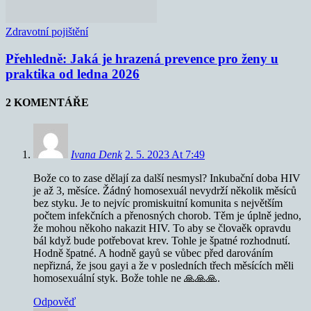
Zdravotní pojištění
Přehledně: Jaká je hrazená prevence pro ženy u
praktika od ledna 2026
2 KOMENTÁŘE
Ivana Denk
2. 5. 2023 At 7:49
Bože co to zase dělají za další nesmysl? Inkubační doba HIV
je až 3, měsíce. Žádný homosexuál nevydrží několik měsíců
bez styku. Je to nejvíc promiskuitní komunita s největším
počtem infekčních a přenosných chorob. Těm je úplně jedno,
že mohou někoho nakazit HIV. To aby se človaěk opravdu
bál když bude potřebovat krev. Tohle je špatné rozhodnutí.
Hodně špatné. A hodně gayů se vůbec před darováním
nepřizná, že jsou gayi a že v posledních třech měsících měli
homosexuální styk. Bože tohle ne 🙏🙏🙏.
Odpověď