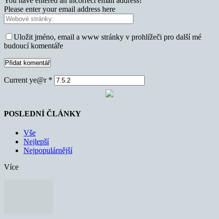
You have entered an incorrect email address!
Please enter your email address here
Uložit jméno, email a www stránky v prohlížeči pro další mé
budoucí komentáře
Current ye@r
*
POSLEDNÍ ČLÁNKY
Vše
Nejlepší
Nejpopulárnější
Více