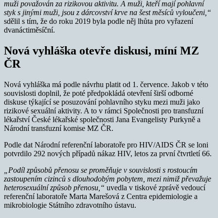
muži považován za rizikovou aktivitu. A muži, kteří mají pohlavní
styk s jinými muži, jsou z dárcovství krve na šest měsíců vyloučeni,“
sdělil s tím, že do roku 2019 byla podle něj lhůta pro vyřazení
dvanáctiměsíční.
Nová vyhláška otevře diskusi, míní MZ
ČR
Nová vyhláška má podle návrhu platit od 1. července. Jakob v této
souvislosti doplnil, že poté předpokládá otevření širší odborné
diskuse týkající se posuzování pohlavního styku mezi muži jako
rizikové sexuální aktivity. A to v rámci Společnosti pro transfuzní
lékařství České lékařské společnosti Jana Evangelisty Purkyně a
Národní transfuzní komise MZ ČR.
Podle dat Národní referenční laboratoře pro HIV/AIDS ČR se loni
potvrdilo 292 nových případů nákaz HIV, letos za první čtvrtletí 66.
„Podíl způsobů přenosu se proměňuje v souvislosti s rostoucím
zastoupením cizinců s dlouhodobým pobytem, mezi nimiž převažuje
heterosexuální způsob přenosu,“
uvedla v tiskové zprávě vedoucí
referenční laboratoře Marta Marešová z Centra epidemiologie a
mikrobiologie Státního zdravotního ústavu.