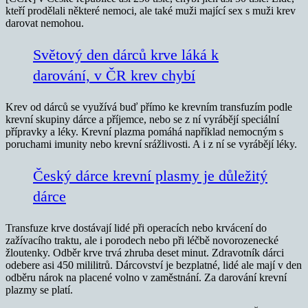
kteří prodělali některé nemoci, ale také muži mající sex s muži krev
darovat nemohou.
Světový den dárců krve láká k
darování, v ČR krev chybí
Krev od dárců se využívá buď přímo ke krevním transfuzím podle
krevní skupiny dárce a příjemce, nebo se z ní vyrábějí speciální
přípravky a léky. Krevní plazma pomáhá například nemocným s
poruchami imunity nebo krevní srážlivosti. A i z ní se vyrábějí léky.
Český dárce krevní plasmy je důležitý
dárce
Transfuze krve dostávají lidé při operacích nebo krvácení do
zažívacího traktu, ale i porodech nebo při léčbě novorozenecké
žloutenky. Odběr krve trvá zhruba deset minut. Zdravotník dárci
odebere asi 450 mililitrů. Dárcovství je bezplatné, lidé ale mají v den
odběru nárok na placené volno v zaměstnání. Za darování krevní
plazmy se platí.