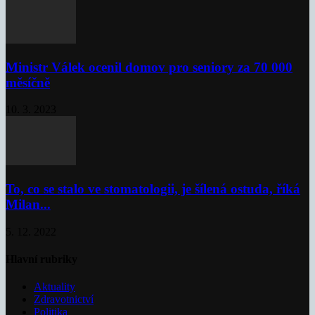
Ministr Válek ocenil domov pro seniory za 70 000
měsíčně
10. 3. 2023
To, co se stalo ve stomatologii, je šílená ostuda, říká
Milan...
5. 12. 2022
Hlavní rubriky
Aktuality
Zdravotnictví
Politika