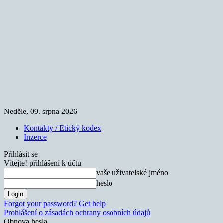
Neděle, 09. srpna 2026
Kontakty / Etický kodex
Inzerce
Přihlásit se
Vítejte! přihlášení k účtu
vaše uživatelské jméno
heslo
Forgot your password? Get help
Prohlášení o zásadách ochrany osobních údajů
Obnova hesla