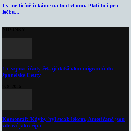
I v medicíně čekáme na bod zlomu. Platí to i pro
léčbu...
NOVINKY
15. srpna úřady čekají další vlnu migrantů do
španělské Ceuty
9. 8. 2026
Komentář: Kdyby byl steak lékem, Američané jsou
zdraví jako řípa