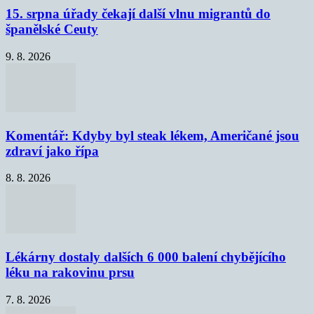
15. srpna úřady čekají další vlnu migrantů do
španělské Ceuty
9. 8. 2026
Komentář: Kdyby byl steak lékem, Američané jsou
zdraví jako řípa
8. 8. 2026
Lékárny dostaly dalších 6 000 balení chybějícího
léku na rakovinu prsu
7. 8. 2026