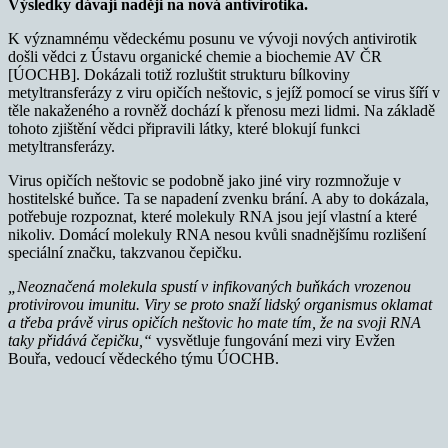
Výsledky dávají naději na nová antivirotika.
K významnému vědeckému posunu ve vývoji nových antivirotik
došli vědci z Ústavu organické chemie a biochemie AV ČR
[ÚOCHB]. Dokázali totiž rozluštit strukturu bílkoviny
metyltransferázy z viru opičích neštovic, s jejíž pomocí se virus šíří v
těle nakaženého a rovněž dochází k přenosu mezi lidmi. Na základě
tohoto zjištění vědci připravili látky, které blokují funkci
metyltransferázy.
Virus opičích neštovic se podobně jako jiné viry rozmnožuje v
hostitelské buňce. Ta se napadení zvenku brání. A aby to dokázala,
potřebuje rozpoznat, které molekuly RNA jsou její vlastní a které
nikoliv. Domácí molekuly RNA nesou kvůli snadnějšímu rozlišení
speciální značku, takzvanou čepičku.
„Neoznačená molekula spustí v infikovaných buňkách vrozenou
protivirovou imunitu. Viry se proto snaží lidský organismus oklamat
a třeba právě virus opičích neštovic ho mate tím, že na svoji RNA
taky přidává čepičku,“
vysvětluje fungování mezi viry Evžen
Bouřa, vedoucí vědeckého týmu ÚOCHB.