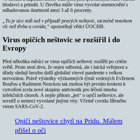
hlodavci a primáti. U člověka může virus vyvolat onemocnění s
odhadovanou úmrtností mezi 3 až 6 procenty.
„To je sice míň než v případě pravých neštovic, nicméně mnohem
víc než třeba u covidu,“
upozorňují vědci ÚOCHB.
Virus opičích neštovic se rozšířil i do
Evropy
Před několika měsíci se virus opičích neštovic rozšířil po celém
světě. Proto není divu, že nejen odborná, ale i laická veřejnost a
úřady sledují hrozbu další globální virové pandemie s velkou
nervozitou. Právě výsledky výzkumných týmů vedených Evženem
Bouřou a Radimem Nenckou tak mohou být prvním krokem k
vytvoření zcela nové skupiny antivirotik pro léčení mnoha
infekčních chorob. A nejde přitom „jen“ o opičí neštovice, ale
rovněž o nemoci vyvolané jinými viry. Včetně covidu šířeného
virem SARS-CoV-2.
Opičí neštovice chytl na Pridu. Málem
přišel o oči