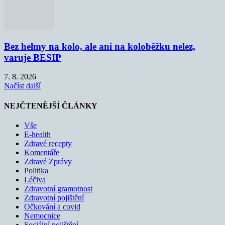
Bez helmy na kolo, ale ani na koloběžku nelez,
varuje BESIP
7. 8. 2026
Načíst další
NEJČTENĚJŠÍ ČLÁNKY
Vše
E-health
Zdravé recepty
Komentáře
Zdravé Zprávy
Politika
Léčiva
Zdravotní gramotnost
Zdravotní pojištění
Očkování a covid
Nemocnice
Sociální pojištění