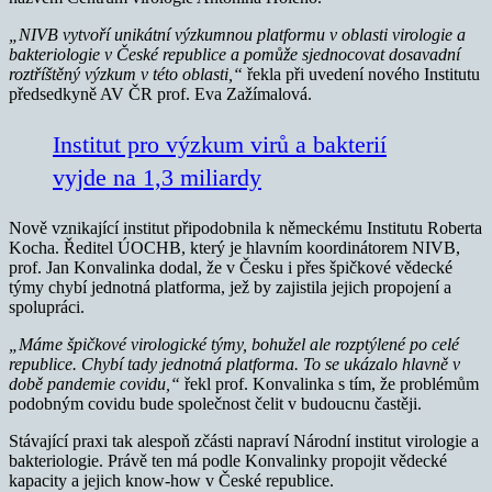
„NIVB vytvoří unikátní výzkumnou platformu v oblasti virologie a
bakteriologie v České republice a pomůže sjednocovat dosavadní
roztříštěný výzkum v této oblasti,“
řekla při uvedení nového Institutu
předsedkyně AV ČR prof. Eva Zažímalová.
Institut pro výzkum virů a bakterií
vyjde na 1,3 miliardy
Nově vznikající institut připodobnila k německému Institutu Roberta
Kocha. Ředitel ÚOCHB, který je hlavním koordinátorem NIVB,
prof. Jan Konvalinka dodal, že v Česku i přes špičkové vědecké
týmy chybí jednotná platforma, jež by zajistila jejich propojení a
spolupráci.
„Máme špičkové virologické týmy, bohužel ale rozptýlené po celé
republice. Chybí tady jednotná platforma. To se ukázalo hlavně v
době pandemie covidu,“
řekl prof. Konvalinka s tím, že problémům
podobným covidu bude společnost čelit v budoucnu častěji.
Stávající praxi tak alespoň zčásti napraví Národní institut virologie a
bakteriologie. Právě ten má podle Konvalinky propojit vědecké
kapacity a jejich know-how v České republice.