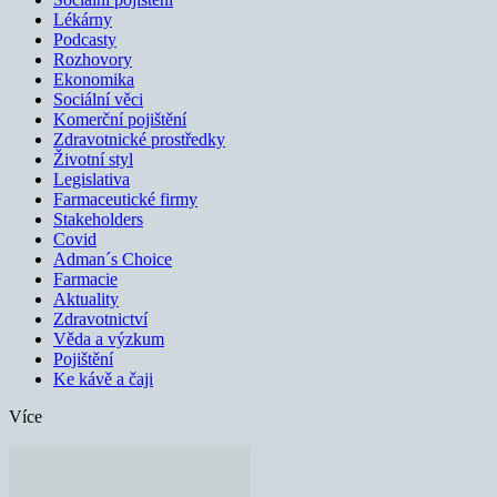
Lékárny
Podcasty
Rozhovory
Ekonomika
Sociální věci
Komerční pojištění
Zdravotnické prostředky
Životní styl
Legislativa
Farmaceutické firmy
Stakeholders
Covid
Adman´s Choice
Farmacie
Aktuality
Zdravotnictví
Věda a výzkum
Pojištění
Ke kávě a čaji
Více