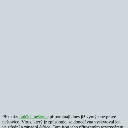
Příznaky
opičích neštovic
připomínají dnes již vymýcené pravé
neštovice. Virus, který je způsobuje, se donedávna vyskytoval jen
ve střední a západní Africe. Tam jsou jeho přirozeným rezervoárem