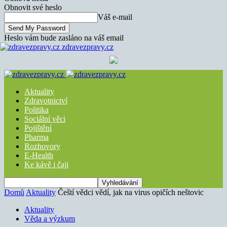
Obnovit své heslo
Váš e-mail
Heslo vám bude zasláno na váš email
zdravezpravy.cz
Aktuality
Zdravotnictví
Politika
Sociální věci
Pojištění
Pharma
Rozhovory
E-Health
Ke kávě i čaji
Domů
Aktuality
Čeští vědci vědí, jak na virus opičích neštovic
Aktuality
Věda a výzkum