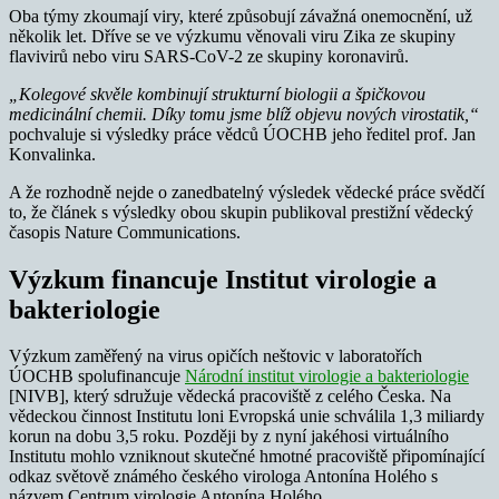
Oba týmy zkoumají viry, které způsobují závažná onemocnění, už
několik let. Dříve se ve výzkumu věnovali viru Zika ze skupiny
flavivirů nebo viru SARS-CoV-2 ze skupiny koronavirů.
„Kolegové skvěle kombinují strukturní biologii a špičkovou
medicinální chemii. Díky tomu jsme blíž objevu nových virostatik,“
pochvaluje si výsledky práce vědců ÚOCHB jeho ředitel prof. Jan
Konvalinka.
A že rozhodně nejde o zanedbatelný výsledek vědecké práce svědčí
to, že článek s výsledky obou skupin publikoval prestižní vědecký
časopis Nature Communications.
Výzkum financuje Institut virologie a
bakteriologie
Výzkum zaměřený na virus opičích neštovic v laboratořích
ÚOCHB spolufinancuje
Národní institut virologie a bakteriologie
[NIVB], který sdružuje vědecká pracoviště z celého Česka. Na
vědeckou činnost Institutu loni Evropská unie schválila 1,3 miliardy
korun na dobu 3,5 roku. Později by z nyní jakéhosi virtuálního
Institutu mohlo vzniknout skutečné hmotné pracoviště připomínající
odkaz světově známého českého virologa Antonína Holého s
názvem Centrum virologie Antonína Holého.