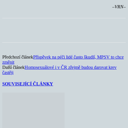
–VRN–
Předchozí článek
Příspěvek na péči lidé často škudlí, MPSV to chce
změnit
Další článek
Homosexuálové i v ČR zřejmě budou darovat krev
častěji
SOUVISEJÍCÍ ČLÁNKY