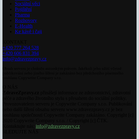
Sociální věci
Pojištění
Pharma
Rozhovory
E-Health
Ke kávě i čaji
KONTAKT
+420 777 264 528
+420 606 831 394
info@zdravezpravy.cz
Obsah serveru je chráněn autorským právem. Jakékoli jeho užití včetně
publikování nebo jiného šíření je zakázáno bez předchozího písemného
souhlasu Copywrite Company s.r.o.
O NÁS
ZdraveZpravy.cz
přinášejí informace ze zdravotnictví, zdravotní
péče a zdravého životního stylu s přesahem do sociální politiky.
Provozovatelem serveru je Copywrite Company s.r.o. Publikování
nebo další šíření obsahu serveru www.zdravezpravy.cz je bez
souhlasu společnosti Copywrite Company zakázáno. Copyright [c]
2020 Copywrite Company s.r.o. / Copyright [c] ČTK.
Kontaktujte nás:
info@zdravezpravy.cz
SLEDUJTE NÁS