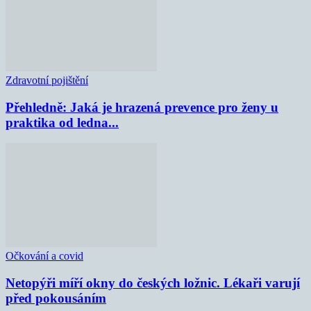
Zdravotní pojištění
Přehledně: Jaká je hrazená prevence pro ženy u
praktika od ledna...
Očkování a covid
Netopýři míří okny do českých ložnic. Lékaři varují
před pokousáním