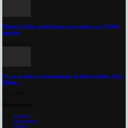
Ministr Válek ocenil domov pro seniory za 70 000
měsíčně
10. 3. 2023
To, co se stalo ve stomatologii, je šílená ostuda, říká
Milan...
5. 12. 2022
Hlavní rubriky
Aktuality
Zdravotnictví
Politika