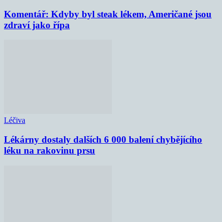
Komentář: Kdyby byl steak lékem, Američané jsou
zdraví jako řípa
Léčiva
Lékárny dostaly dalších 6 000 balení chybějícího
léku na rakovinu prsu