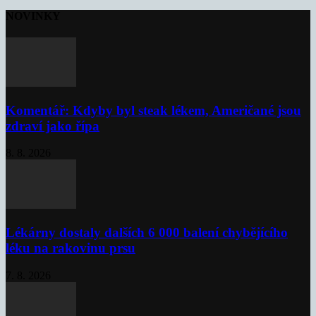
NOVINKY
Komentář: Kdyby byl steak lékem, Američané jsou
zdraví jako řípa
8. 8. 2026
Lékárny dostaly dalších 6 000 balení chybějícího
léku na rakovinu prsu
7. 8. 2026