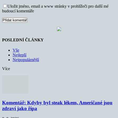
Uložit jméno, email a www stránky v prohlížeči pro další mé
budoucí komentáře
POSLEDNÍ ČLÁNKY
Vše
Nejlepší
Nejpopulárnější
Více
Komentář: Kdyby byl steak lékem, Američané jsou
zdraví jako řípa