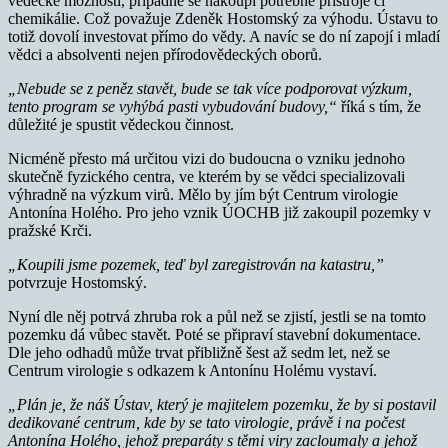
vědecké možnosti, případně se nakoupí potřebné přístroje či
chemikálie. Což považuje Zdeněk Hostomský za výhodu. Ústavu to
totiž dovolí investovat přímo do vědy. A navíc se do ní zapojí i mladí
vědci a absolventi nejen přírodovědeckých oborů.
„Nebude se z peněz stavět, bude se tak více podporovat výzkum,
tento program se vyhýbá pasti vybudování budovy,“
říká s tím, že
důležité je spustit vědeckou činnost.
Nicméně přesto má určitou vizi do budoucna o vzniku jednoho
skutečně fyzického centra, ve kterém by se vědci specializovali
výhradně na výzkum virů. Mělo by jím být Centrum virologie
Antonína Holého. Pro jeho vznik ÚOCHB již zakoupil pozemky v
pražské Krči.
„Koupili jsme pozemek, teď byl zaregistrován na katastru,”
potvrzuje Hostomský.
Nyní dle něj potrvá zhruba rok a půl než se zjistí, jestli se na tomto
pozemku dá vůbec stavět. Poté se připraví stavební dokumentace.
Dle jeho odhadů může trvat přibližně šest až sedm let, než se
Centrum virologie s odkazem k Antonínu Holému vystaví.
„Plán je, že náš Ústav, který je majitelem pozemku, že by si postavil
dedikované centrum, kde by se tato virologie, právě i na počest
Antonína Holého, jehož preparáty s těmi viry zacloumaly a jehož