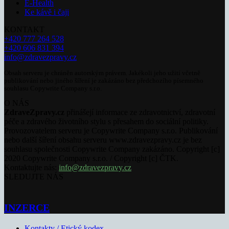
E-Health
Ke kávě i čaji
KONTAKT
+420 777 264 528
+420 606 831 394
info@zdravezpravy.cz
Obsah serveru je chráněn autorským právem. Jakékoli jeho užití včetně
publikování nebo jiného šíření je zakázáno bez předchozího písemného
souhlasu Copywrite Company s.r.o.
O NÁS
ZdraveZpravy.cz
přinášejí informace ze zdravotnictví, zdravotní
péče a zdravého životního stylu s přesahem do sociální politiky.
Provozovatelem serveru je Copywrite Company s.r.o. Publikování
nebo další šíření obsahu serveru www.zdravezpravy.cz je bez
souhlasu společnosti Copywrite Company zakázáno. Copyright [c]
2020 Copywrite Company s.r.o. / Copyright [c] ČTK.
Kontaktujte nás:
info@zdravezpravy.cz
SLEDUJTE NÁS
INZERCE
Kontakty / Etický kodex