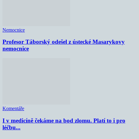
Nemocnice
Profesor Táborský odešel z ústecké Masarykovy
nemocnice
Komentáře
I v medicíně čekáme na bod zlomu. Platí to i pro
léčbu...