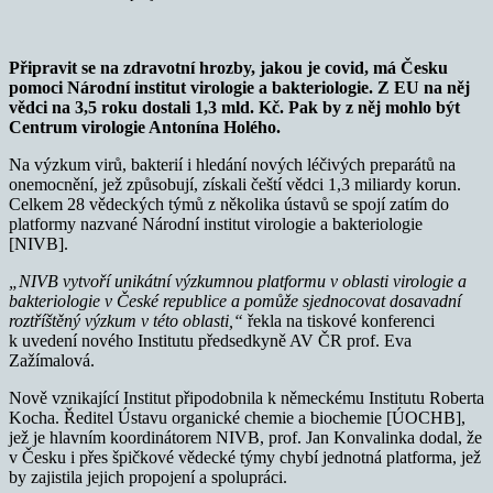
Připravit se na zdravotní hrozby, jakou je covid, má Česku
pomoci Národní institut virologie a bakteriologie. Z EU na něj
vědci na 3,5 roku dostali 1,3 mld. Kč. Pak by z něj mohlo být
Centrum virologie Antonína Holého.
Na výzkum virů, bakterií i hledání nových léčivých preparátů na
onemocnění, jež způsobují, získali čeští vědci 1,3 miliardy korun.
Celkem 28 vědeckých týmů z několika ústavů se spojí zatím do
platformy nazvané Národní institut virologie a bakteriologie
[NIVB].
„NIVB vytvoří unikátní výzkumnou platformu v oblasti virologie a
bakteriologie v České republice a pomůže sjednocovat dosavadní
roztříštěný výzkum v této oblasti,“
řekla na tiskové konferenci
k uvedení nového Institutu předsedkyně AV ČR prof. Eva
Zažímalová.
Nově vznikající Institut připodobnila k německému Institutu Roberta
Kocha. Ředitel Ústavu organické chemie a biochemie [ÚOCHB],
jež je hlavním koordinátorem NIVB, prof. Jan Konvalinka dodal, že
v Česku i přes špičkové vědecké týmy chybí jednotná platforma, jež
by zajistila jejich propojení a spolupráci.