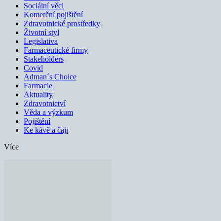
Sociální věci
Komerční pojištění
Zdravotnické prostředky
Životní styl
Legislativa
Farmaceutické firmy
Stakeholders
Covid
Adman´s Choice
Farmacie
Aktuality
Zdravotnictví
Věda a výzkum
Pojištění
Ke kávě a čaji
Více