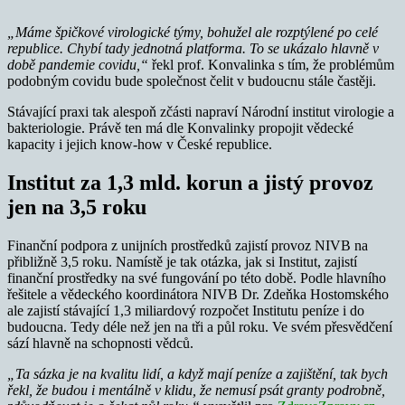
„Máme špičkové virologické týmy, bohužel ale rozptýlené po celé
republice. Chybí tady jednotná platforma. To se ukázalo hlavně v
době pandemie covidu,“
řekl prof. Konvalinka s tím, že problémům
podobným covidu bude společnost čelit v budoucnu stále častěji.
Stávající praxi tak alespoň zčásti napraví Národní institut virologie a
bakteriologie. Právě ten má dle Konvalinky propojit vědecké
kapacity i jejich know-how v České republice.
Institut za 1,3 mld. korun a jistý provoz
jen na 3,5 roku
Finanční podpora z unijních prostředků zajistí provoz NIVB na
přibližně 3,5 roku. Namístě je tak otázka, jak si Institut, zajistí
finanční prostředky na své fungování po této době. Podle hlavního
řešitele a vědeckého koordinátora NIVB Dr. Zdeňka Hostomského
ale zajistí stávající 1,3 miliardový rozpočet Institutu peníze i do
budoucna. Tedy déle než jen na tři a půl roku. Ve svém přesvědčení
sází hlavně na schopnosti vědců.
„Ta sázka je na kvalitu lidí, a když mají peníze a zajištění, tak bych
řekl, že budou i mentálně v klidu, že nemusí psát granty podrobně,