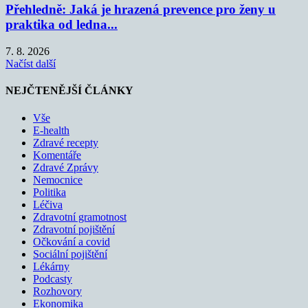
Přehledně: Jaká je hrazená prevence pro ženy u
praktika od ledna...
7. 8. 2026
Načíst další
NEJČTENĚJŠÍ ČLÁNKY
Vše
E-health
Zdravé recepty
Komentáře
Zdravé Zprávy
Nemocnice
Politika
Léčiva
Zdravotní gramotnost
Zdravotní pojištění
Očkování a covid
Sociální pojištění
Lékárny
Podcasty
Rozhovory
Ekonomika