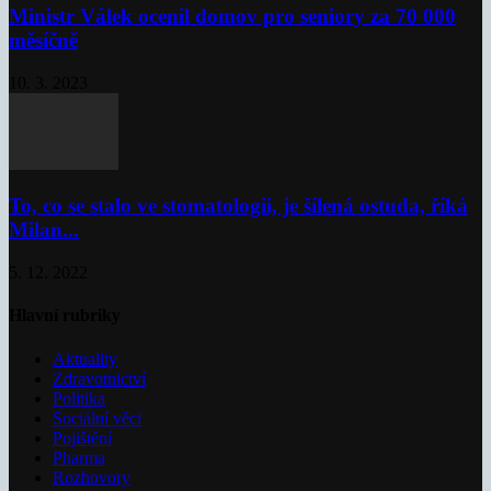
Ministr Válek ocenil domov pro seniory za 70 000
měsíčně
10. 3. 2023
To, co se stalo ve stomatologii, je šílená ostuda, říká
Milan...
5. 12. 2022
Hlavní rubriky
Aktuality
Zdravotnictví
Politika
Sociální věci
Pojištění
Pharma
Rozhovory