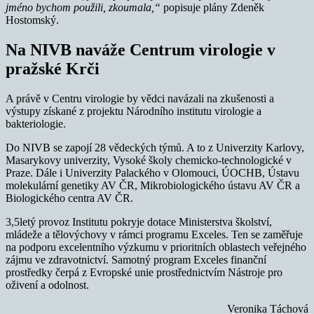
jméno bychom použili, zkoumala,“
popisuje plány Zdeněk
Hostomský.
Na NIVB naváže Centrum virologie v
pražské Krči
A právě v Centru virologie by vědci navázali na zkušenosti a
výstupy získané z projektu Národního institutu virologie a
bakteriologie.
Do NIVB se zapojí 28 vědeckých týmů. A to z Univerzity Karlovy,
Masarykovy univerzity, Vysoké školy chemicko-technologické v
Praze. Dále i Univerzity Palackého v Olomouci, ÚOCHB, Ústavu
molekulární genetiky AV ČR, Mikrobiologického ústavu AV ČR a
Biologického centra AV ČR.
3,5letý provoz Institutu pokryje dotace Ministerstva školství,
mládeže a tělovýchovy v rámci programu Exceles. Ten se zaměřuje
na podporu excelentního výzkumu v prioritních oblastech veřejného
zájmu ve zdravotnictví. Samotný program Exceles finanční
prostředky čerpá z Evropské unie prostřednictvím Nástroje pro
oživení a odolnost.
Veronika Táchová