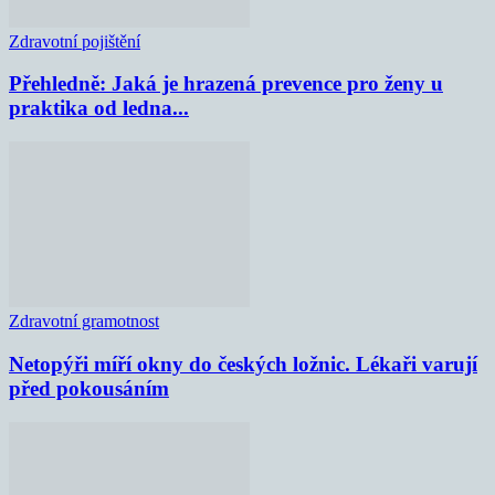
Zdravotní pojištění
Přehledně: Jaká je hrazená prevence pro ženy u
praktika od ledna...
Zdravotní gramotnost
Netopýři míří okny do českých ložnic. Lékaři varují
před pokousáním