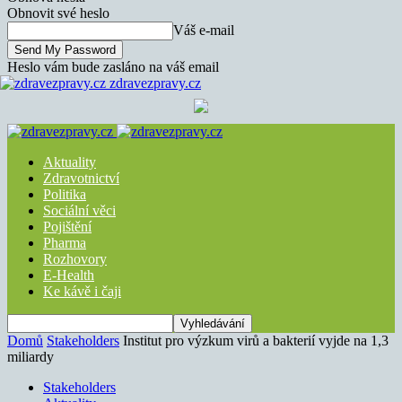
Obnovit své heslo
Váš e-mail
Heslo vám bude zasláno na váš email
zdravezpravy.cz
Aktuality
Zdravotnictví
Politika
Sociální věci
Pojištění
Pharma
Rozhovory
E-Health
Ke kávě i čaji
Domů
Stakeholders
Institut pro výzkum virů a bakterií vyjde na 1,3
miliardy
Stakeholders