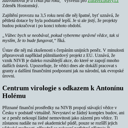
zdůvodňovat je a čekat půl roku,“
vysvětlil pro
ZdraveZpravy.cz
Zdeněk Hostomský.
Zajištění provozu na 3,5 roku není dle něj špatné, byť uznává, že
pětiletá dotace by byla podstatně lepší. Je si ale jistý, že projekty
budou pokračovat i po konci tohoto období.
„Vůbec bych se neobával, pokud vybereme správné vědce, tak si
myslím, že to bude fungovat,“
říká.
Ústav dle něj má zkušenosti s čerpáním unijních peněz. V minulosti
připravovali například půlmiliardový projekt z EU. Uznává, že
vznik NIVB je daleko rozsáhlejší akce, do které se zapojí mnoho
dalších ústavů. Upozorňuje, že vědci dnes ale dokáží pracovat s
granty a dalšími finančními podporami jak na národní, tak evropské
úrovni.
Centrum virologie s odkazem k Antonínu
Holému
Přiznané finanční prostředky na NIVB propojí stávající vědce v
Česku v podstatě virtuálně. Nevystaví se žádný komplex budov, ani
se z peněz nekoupí žádné nemovitosti jako zázemí pro vědce. Ti
zůstanou nadále na své akademické půdě, pouze se rozšíří jejich