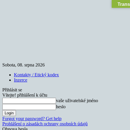
Trans
Sobota, 08. srpna 2026
Kontakty / Etický kodex
Inzerce
Přihlásit se
Vítejte! přihlášení k účtu
vaše uživatelské jméno
heslo
Forgot your password? Get help
Prohlášení o zásadách ochrany osobních údajů
Obnova hesla