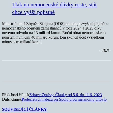
Tlak na nemocenské dávky roste, stát
chce vyšší pojistné
Ministr financí Zbyněk Stanjura [ODS] odhaduje zvýšení příjmů z
nemocenského pojištění zaměstnanců v roce 2024 a 2025 díky
novému odvodu na 13 miliard korun. Roční obrat nemocenského
pojištění nyní činí 40 miliard korun, loni skončil účet výsledkem
minus osm miliard korun.
–VRN–
Předchozí článek
Zdravé Zprávy: Články od 5.6. do 11.6. 2023
Další článek
Podezřelých nálezů při Spolu proti melanomu přibylo
SOUVISEJÍCÍ ČLÁNKY