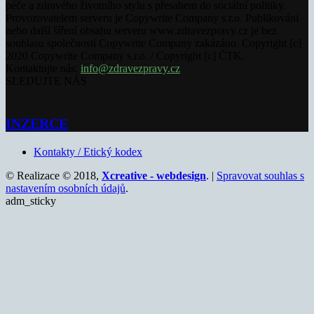
péče a zdravého životního stylu s přesahem do sociální politiky.
Provozovatelem serveru je Copywrite Company s.r.o. Publikování
nebo další šíření obsahu serveru www.zdravezpravy.cz je bez
souhlasu společnosti Copywrite Company zakázáno. Copyright [c]
2020 Copywrite Company s.r.o. / Copyright [c] ČTK.
Kontaktujte nás:
info@zdravezpravy.cz
SLEDUJTE NÁS
INZERCE
Kontakty / Etický kodex
© Realizace © 2018,
Xcreative - webdesign
. |
Spravovat souhlas s
nastavením osobních údajů
.
adm_sticky