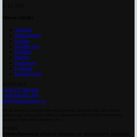
5. 12. 2022
Hlavní rubriky
Aktuality
Zdravotnictví
Politika
Sociální věci
Pojištění
Pharma
Rozhovory
E-Health
Ke kávě i čaji
KONTAKT
+420 777 264 528
+420 606 831 394
info@zdravezpravy.cz
Obsah serveru je chráněn autorským právem. Jakékoli jeho užití včetně
publikování nebo jiného šíření je zakázáno bez předchozího písemného
souhlasu Copywrite Company s.r.o.
O NÁS
ZdraveZpravy.cz
přinášejí informace ze zdravotnictví, zdravotní