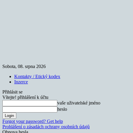
Sobota, 08. srpna 2026
Kontakty / Etický kodex
Inzerce
Přihlásit se
Vítejte! přihlášení k účtu
vaše uživatelské jméno
heslo
Forgot your password? Get help
Prohlášení o zásadách ochrany osobních údajů
Obnova hesla