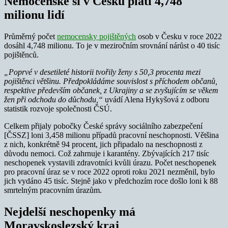
Nemocenské si v Česku platí 4,748
milionu lidí
Průměrný počet
nemocensky pojištěných
osob v Česku v roce 2022
dosáhl 4,748 milionu. To je v meziročním srovnání nárůst o 40 tisíc
pojištěnců.
„Poprvé v desetileté historii tvořily ženy s 50,3 procenta mezi
pojištěnci většinu. Předpokládáme souvislost s příchodem občanů,
respektive především občanek, z Ukrajiny a se zvyšujícím se věkem
žen při odchodu do důchodu,“
uvádí Alena Hykyšová z odboru
statistik rozvoje společnosti ČSÚ.
Celkem přijaly pobočky České správy sociálního zabezpečení
[ČSSZ] loni 3,458 milionu případů pracovní neschopnosti. Většina
z nich, konkrétně 94 procent, jich připadalo na neschopnosti z
důvodu nemoci. Což zahrnuje i karantény. Zbývajících 217 tisíc
neschopenek vystavili zdravotníci kvůli úrazu. Počet neschopenek
pro pracovní úraz se v roce 2022 oproti roku 2021 nezměnil, bylo
jich vydáno 45 tisíc. Stejně jako v předchozím roce došlo loni k 88
smrtelným pracovním úrazům.
Nejdelší neschopenky má
Moravskoslezský kraj