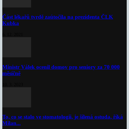
Část lékařů tvrdě zaútočila na prezidenta ČLK
Kubka
6. 12. 2021
Ministr Válek ocenil domov pro seniory za 70 000
měsíčně
10. 3. 2023
To, co se stalo ve stomatologii, je šílená ostuda, říká
Milan...