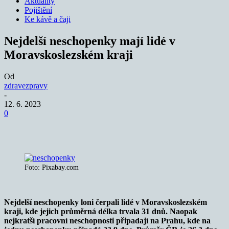
Aktuality
Pojištění
Ke kávě a čaji
Nejdelší neschopenky mají lidé v
Moravskoslezském kraji
Od
zdravezpravy
-
12. 6. 2023
0
Foto: Pixabay.com
Nejdelší neschopenky loni čerpali lidé v Moravskoslezském
kraji, kde jejich průměrná délka trvala 31 dnů. Naopak
nejkratší pracovní neschopnosti připadají na Prahu, kde na