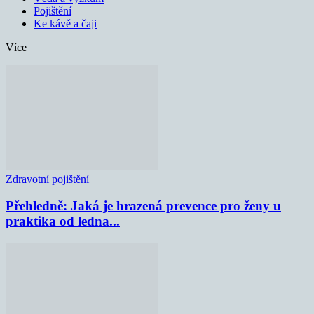
Pojištění
Ke kávě a čaji
Více
Zdravotní pojištění
Přehledně: Jaká je hrazená prevence pro ženy u
praktika od ledna...