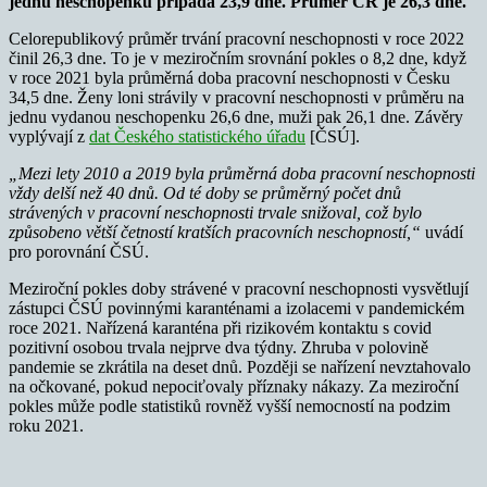
jednu neschopenku připadá 23,9 dne. Průměr ČR je 26,3 dne.
Celorepublikový průměr trvání pracovní neschopnosti v roce 2022
činil 26,3 dne. To je v meziročním srovnání pokles o 8,2 dne, když
v roce 2021 byla průměrná doba pracovní neschopnosti v Česku
34,5 dne. Ženy loni strávily v pracovní neschopnosti v průměru na
jednu vydanou neschopenku 26,6 dne, muži pak 26,1 dne.
Závěry
vyplývají z
dat Českého statistického úřadu
[ČSÚ].
„Mezi lety 2010 a 2019 byla průměrná doba pracovní neschopnosti
vždy delší než 40 dnů. Od té doby se průměrný počet dnů
strávených v pracovní neschopnosti trvale snižoval, což bylo
způsobeno větší četností kratších pracovních neschopností,“
uvádí
pro porovnání ČSÚ.
Meziroční pokles doby strávené v pracovní neschopnosti vysvětlují
zástupci ČSÚ povinnými karanténami a izolacemi v pandemickém
roce 2021. Nařízená karanténa při rizikovém kontaktu s covid
pozitivní osobou trvala nejprve dva týdny. Zhruba v polovině
pandemie se zkrátila na deset dnů. Později se nařízení nevztahovalo
na očkované, pokud nepociťovaly příznaky nákazy. Za meziroční
pokles může podle statistiků rovněž vyšší nemocností na podzim
roku 2021.