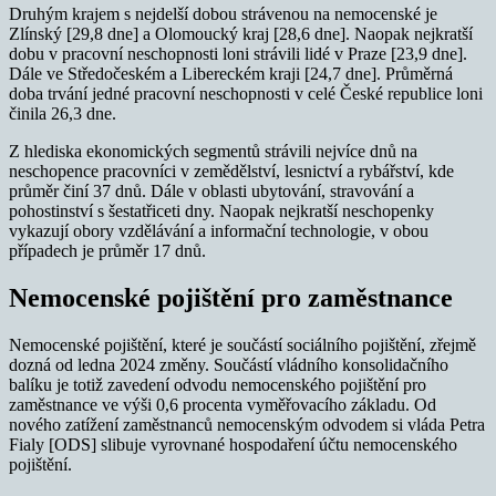
Druhým krajem s nejdelší dobou strávenou na nemocenské je
Zlínský [29,8 dne] a Olomoucký kraj [28,6 dne]. Naopak nejkratší
dobu v pracovní neschopnosti loni strávili lidé v Praze [23,9 dne].
Dále ve Středočeském a Libereckém kraji [24,7 dne]. Průměrná
doba trvání jedné pracovní neschopnosti v celé České republice loni
činila 26,3 dne.
Z hlediska ekonomických segmentů strávili nejvíce dnů na
neschopence pracovníci v zemědělství, lesnictví a rybářství, kde
průměr činí 37 dnů. Dále v oblasti ubytování, stravování a
pohostinství s šestatřiceti dny. Naopak nejkratší neschopenky
vykazují obory vzdělávání a informační technologie, v obou
případech je průměr 17 dnů.
Nemocenské pojištění pro zaměstnance
Nemocenské pojištění, které je součástí sociálního pojištění, zřejmě
dozná od ledna 2024 změny. Součástí vládního konsolidačního
balíku je totiž zavedení odvodu nemocenského pojištění pro
zaměstnance ve výši 0,6 procenta vyměřovacího základu. Od
nového zatížení zaměstnanců nemocenským odvodem si vláda Petra
Fialy [ODS] slibuje vyrovnané hospodaření účtu nemocenského
pojištění.