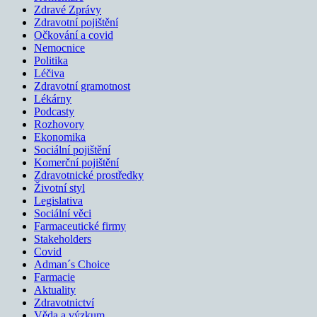
Zdravé Zprávy
Zdravotní pojištění
Očkování a covid
Nemocnice
Politika
Léčiva
Zdravotní gramotnost
Lékárny
Podcasty
Rozhovory
Ekonomika
Sociální pojištění
Komerční pojištění
Zdravotnické prostředky
Životní styl
Legislativa
Sociální věci
Farmaceutické firmy
Stakeholders
Covid
Adman´s Choice
Farmacie
Aktuality
Zdravotnictví
Věda a výzkum