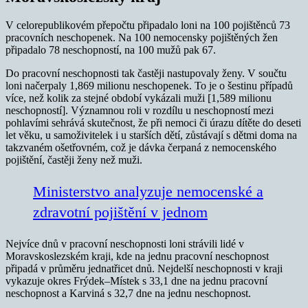
V celorepublikovém přepočtu připadalo loni na 100 pojištěnců 73
pracovních neschopenek. Na 100 nemocensky pojištěných žen
připadalo 78 neschopností, na 100 mužů pak 67.
Do pracovní neschopnosti tak častěji nastupovaly ženy. V součtu
loni načerpaly 1,869 milionu neschopenek. To je o šestinu případů
více, než kolik za stejné období vykázali muži [1,589 milionu
neschopností]. Významnou roli v rozdílu u neschopností mezi
pohlavími sehrává skutečnost, že při nemoci či úrazu dítěte do deseti
let věku, u samoživitelek i u starších dětí, zůstávají s dětmi doma na
takzvaném ošetřovném, což je dávka čerpaná z nemocenského
pojištění, častěji ženy než muži.
Ministerstvo analyzuje nemocenské a
zdravotní pojištění v jednom
Nejvíce dnů v pracovní neschopnosti loni strávili lidé v
Moravskoslezském kraji, kde na jednu pracovní neschopnost
připadá v průměru jednatřicet dnů. Nejdelší neschopnosti v kraji
vykazuje okres Frýdek–Místek s 33,1 dne na jednu pracovní
neschopnost a Karviná s 32,7 dne na jednu neschopnost.