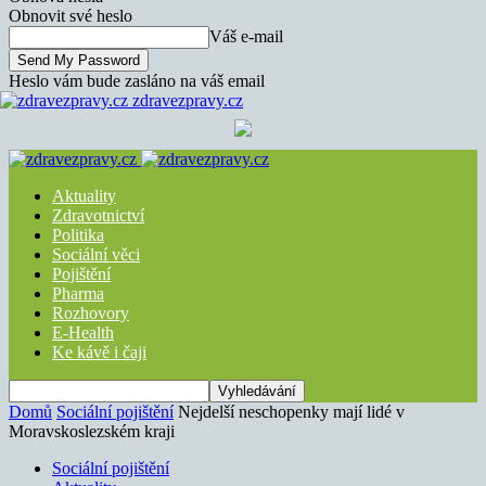
Obnovit své heslo
Váš e-mail
Heslo vám bude zasláno na váš email
zdravezpravy.cz
Aktuality
Zdravotnictví
Politika
Sociální věci
Pojištění
Pharma
Rozhovory
E-Health
Ke kávě i čaji
Domů
Sociální pojištění
Nejdelší neschopenky mají lidé v
Moravskoslezském kraji
Sociální pojištění