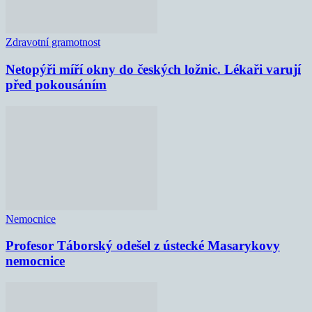
Zdravotní gramotnost
Netopýři míří okny do českých ložnic. Lékaři varují
před pokousáním
Nemocnice
Profesor Táborský odešel z ústecké Masarykovy
nemocnice