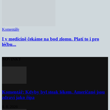
Komentáře
I v medicíně čekáme na bod zlomu. Platí to i pro
léčbu...
NOVINKY
Komentář: Kdyby byl steak lékem, Američané jsou
zdraví jako řípa
8. 8. 2026