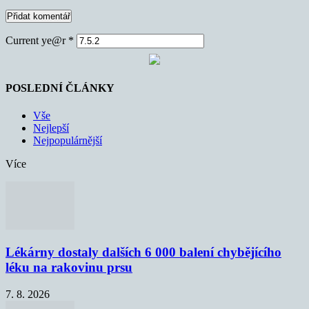
Current ye@r
*
POSLEDNÍ ČLÁNKY
Vše
Nejlepší
Nejpopulárnější
Více
Lékárny dostaly dalších 6 000 balení chybějícího
léku na rakovinu prsu
7. 8. 2026