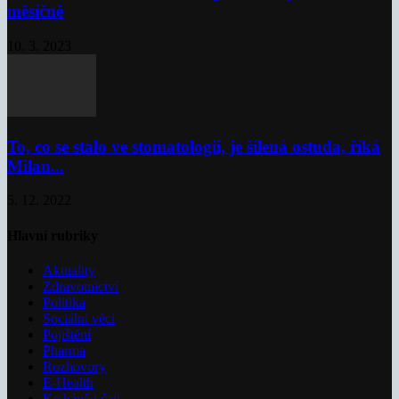
měsíčně
10. 3. 2023
To, co se stalo ve stomatologii, je šílená ostuda, říká
Milan...
5. 12. 2022
Hlavní rubriky
Aktuality
Zdravotnictví
Politika
Sociální věci
Pojištění
Pharma
Rozhovory
E-Health
Ke kávě i čaji