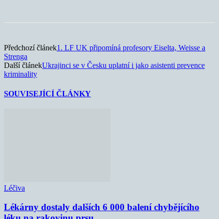
Předchozí článek
1. LF UK připomíná profesory Eiselta, Weisse a
Strenga
Další článek
Ukrajinci se v Česku uplatní i jako asistenti prevence
kriminality
SOUVISEJÍCÍ ČLÁNKY
Léčiva
Lékárny dostaly dalších 6 000 balení chybějícího
léku na rakovinu prsu