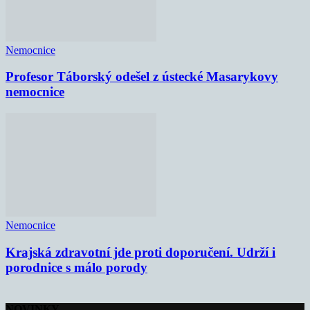
Nemocnice
Profesor Táborský odešel z ústecké Masarykovy
nemocnice
Nemocnice
Krajská zdravotní jde proti doporučení. Udrží i
porodnice s málo porody
NOVINKY