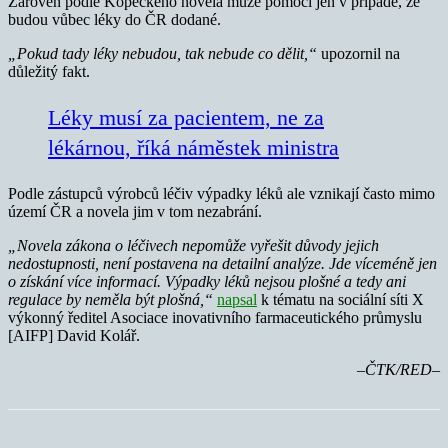
Zároveň podle Kopeckého novela může pomoci jen v případě, že
budou vůbec léky do ČR dodané.
„Pokud tady léky nebudou, tak nebude co dělit,“
upozornil na
důležitý fakt.
Léky musí za pacientem, ne za
lékárnou, říká náměstek ministra
Podle zástupců výrobců léčiv výpadky léků ale vznikají často mimo
území ČR a novela jim v tom nezabrání.
„Novela zákona o léčivech nepomůže vyřešit důvody jejich
nedostupnosti, není postavena na detailní analýze. Jde víceméně jen
o získání více informací. Výpadky léků nejsou plošné a tedy ani
regulace by neměla být plošná,“
napsal
k tématu na sociální síti X
výkonný ředitel Asociace inovativního farmaceutického průmyslu
[AIFP] David Kolář.
–ČTK/RED–