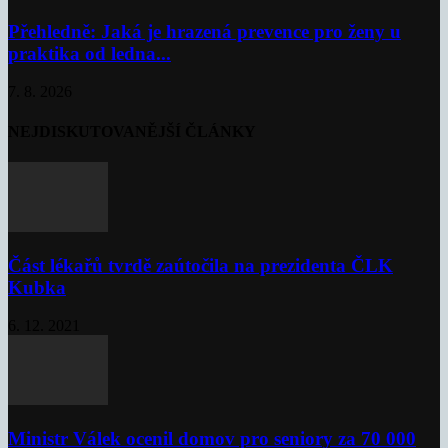
Přehledně: Jaká je hrazená prevence pro ženy u
praktika od ledna...
7. 8. 2026
NEJDISKUTOVANĚJŠÍ ČLÁNKY
Část lékařů tvrdě zaútočila na prezidenta ČLK
Kubka
6. 12. 2021
Ministr Válek ocenil domov pro seniory za 70 000