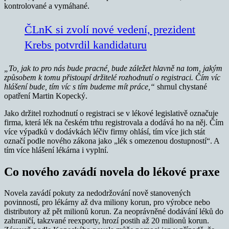
kontrolované a vymáhané.
ČLnK si zvolí nové vedení, prezident
Krebs potvrdil kandidaturu
„To, jak to pro nás bude pracné, bude záležet hlavně na tom, jakým
způsobem k tomu přistoupí držitelé rozhodnutí o registraci. Čím víc
hlášení bude, tím víc s tím budeme mít práce,“
shrnul chystané
opatření Martin Kopecký.
Jako držitel rozhodnutí o registraci se v lékové legislativě označuje
firma, která lék na českém trhu registrovala a dodává ho na něj. Čím
více výpadků v dodávkách léčiv firmy ohlásí, tím více jich stát
označí podle nového zákona jako „lék s omezenou dostupností“. A
tím více hlášení lékárna i vyplní.
Co nového zavádí novela do lékové praxe
Novela zavádí pokuty za nedodržování nově stanovených
povinností, pro lékárny až dva miliony korun, pro výrobce nebo
distributory až pět milionů korun. Za neoprávněné dodávání léků do
zahraničí, takzvané reexporty, hrozí postih až 20 milionů korun.