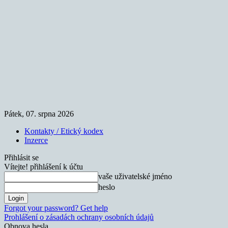
Pátek, 07. srpna 2026
Kontakty / Etický kodex
Inzerce
Přihlásit se
Vítejte! přihlášení k účtu
vaše uživatelské jméno
heslo
Forgot your password? Get help
Prohlášení o zásadách ochrany osobních údajů
Obnova hesla