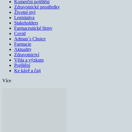
Komerční pojištění
Zdravotnické prostředky
Životní styl
Legislativa
Stakeholders
Farmaceutické firmy
Covid
Adman´s Choice
Farmacie
Aktuality
Zdravotnictví
Věda a výzkum
Pojištění
Ke kávě a čaji
Více