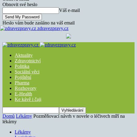
Obnovit své heslo
Váš e-mail
Heslo vám bude zasláno na váš email
zdravezpravy.cz
Aktuality
Zdravotnictví
Politika
Sociální věci
Pojištění
Pharma
Rozhovory
E-Health
Ke kávě i čaji
Domů
Lékárny
Pozměňovací návrh v novele o léčivech míří na
lékárny
Lékárny