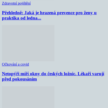
Zdravotní pojištění
Přehledně: Jaká je hrazená prevence pro ženy u
praktika od ledna...
Očkování a covid
Netopýři míří okny do českých ložnic. Lékaři varují
před pokousáním