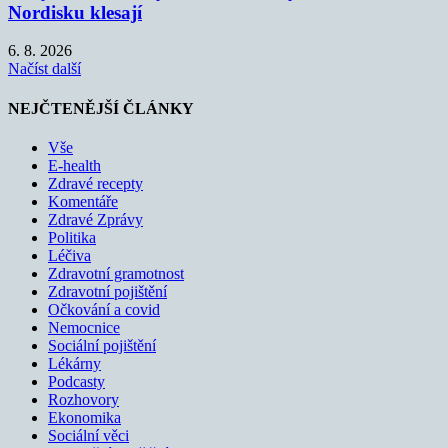
Nordisku klesají
6. 8. 2026
Načíst další
NEJČTENĚJŠÍ ČLÁNKY
Vše
E-health
Zdravé recepty
Komentáře
Zdravé Zprávy
Politika
Léčiva
Zdravotní gramotnost
Zdravotní pojištění
Očkování a covid
Nemocnice
Sociální pojištění
Lékárny
Podcasty
Rozhovory
Ekonomika
Sociální věci