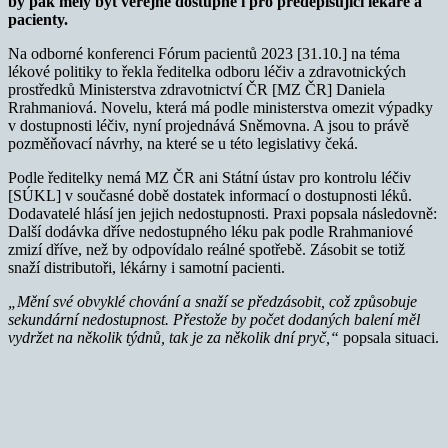
by pak měly být veřejně dostupné i pro předepisující lékaře a
pacienty.
Na odborné konferenci Fórum pacientů 2023 [31.10.] na téma
lékové politiky to řekla ředitelka odboru léčiv a zdravotnických
prostředků Ministerstva zdravotnictví ČR [MZ ČR] Daniela
Rrahmaniová. Novelu, která má podle ministerstva omezit výpadky
v dostupnosti léčiv, nyní projednává Sněmovna. A jsou to právě
pozměňovací návrhy, na které se u této legislativy čeká.
Podle ředitelky nemá MZ ČR ani Státní ústav pro kontrolu léčiv
[SÚKL] v současné době dostatek informací o dostupnosti léků.
Dodavatelé hlásí jen jejich nedostupnosti. Praxi popsala následovně:
Další dodávka dříve nedostupného léku pak podle Rrahmaniové
zmizí dříve, než by odpovídalo reálné spotřebě. Zásobit se totiž
snaží distributoři, lékárny i samotní pacienti.
„Mění své obvyklé chování a snaží se předzásobit, což způsobuje
sekundární nedostupnost. Přestože by počet dodaných balení měl
vydržet na několik týdnů, tak je za několik dní pryč,“
popsala situaci.