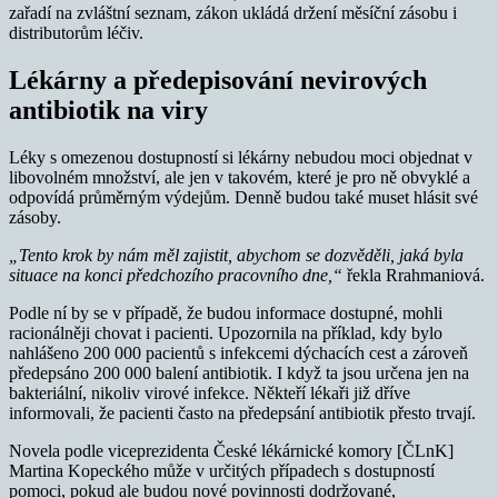
zařadí na zvláštní seznam, zákon ukládá držení měsíční zásobu i
distributorům léčiv.
Lékárny a předepisování nevirových
antibiotik na viry
Léky s omezenou dostupností si lékárny nebudou moci objednat v
libovolném množství, ale jen v takovém, které je pro ně obvyklé a
odpovídá průměrným výdejům. Denně budou také muset hlásit své
zásoby.
„Tento krok by nám měl zajistit, abychom se dozvěděli, jaká byla
situace na konci předchozího pracovního dne,“
řekla Rrahmaniová.
Podle ní by se v případě, že budou informace dostupné, mohli
racionálněji chovat i pacienti. Upozornila na příklad, kdy bylo
nahlášeno 200 000 pacientů s infekcemi dýchacích cest a zároveň
předepsáno 200 000 balení antibiotik. I když ta jsou určena jen na
bakteriální, nikoliv virové infekce. Někteří lékaři již dříve
informovali, že pacienti často na předepsání antibiotik přesto trvají.
Novela podle viceprezidenta České lékárnické komory [ČLnK]
Martina Kopeckého může v určitých případech s dostupností
pomoci, pokud ale budou nové povinnosti dodržované,