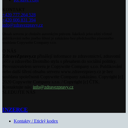
KONTAKT
+420 777 264 528
+420 606 831 394
info@zdravezpravy.cz
Obsah serveru je chráněn autorským právem. Jakékoli jeho užití včetně
publikování nebo jiného šíření je zakázáno bez předchozího písemného
souhlasu Copywrite Company s.r.o.
O NÁS
ZdraveZpravy.cz
přinášejí informace ze zdravotnictví, zdravotní
péče a zdravého životního stylu s přesahem do sociální politiky.
Provozovatelem serveru je Copywrite Company s.r.o. Publikování
nebo další šíření obsahu serveru www.zdravezpravy.cz je bez
souhlasu společnosti Copywrite Company zakázáno. Copyright [c]
2020 Copywrite Company s.r.o. / Copyright [c] ČTK.
Kontaktujte nás:
info@zdravezpravy.cz
SLEDUJTE NÁS
INZERCE
Kontakty / Etický kodex