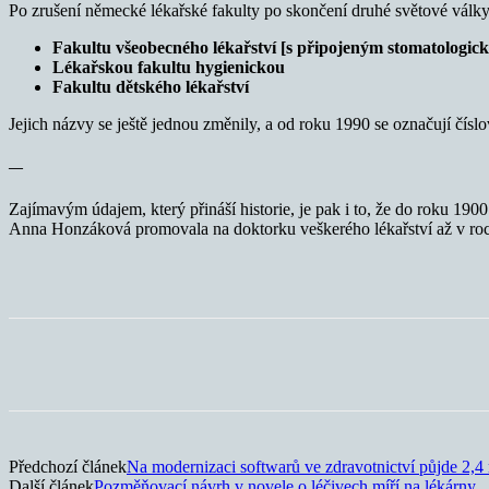
Po zrušení německé lékařské fakulty po skončení druhé světové války v
Fakultu všeobecného lékařství [s připojeným stomatologi
Lékařskou fakultu hygienickou
Fakultu dětského lékařství
Jejich názvy se ještě jednou změnily, a od roku 1990 se označují čísl
—
Zajímavým údajem, který přináší historie, je pak i to, že do roku 19
Anna Honzáková promovala na doktorku veškerého lékařství až v ro
Sdílet
Předchozí článek
Na modernizaci softwarů ve zdravotnictví půjde 2,4
Další článek
Pozměňovací návrh v novele o léčivech míří na lékárny