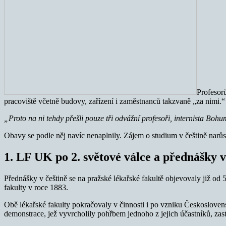
Profesorů
pracoviště včetně budovy, zařízení i zaměstnanců takzvaně „za nimi.“
„Proto na ni tehdy přešli pouze tři odvážní profesoři, internista Bohu
Obavy se podle něj navíc nenaplnily. Zájem o studium v češtině narůst
1. LF UK po 2. světové válce a přednášky v
Přednášky v češtině se na pražské lékařské fakultě objevovaly již od 5
fakulty v roce 1883.
Obě lékařské fakulty pokračovaly v činnosti i po vzniku Českoslovens
demonstrace, jež vyvrcholily pohřbem jednoho z jejich účastníků, zas