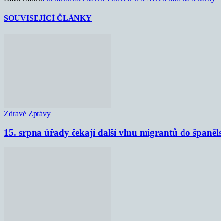
SOUVISEJÍCÍ ČLÁNKY
Zdravé Zprávy
15. srpna úřady čekají další vlnu migrantů do španěl