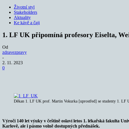
Životní styl
Stakeholders
Aktuality
Ke kávě a čaji
1. LF UK připomíná profesory Eiselta, Wei
Od
zdravezpravy
-
2. 11. 2023
0
Sdílet
Děkan 1. LF UK prof. Martin Vokurka [uprostřed] se studenty 1. LF U
Výročí 140 let výuky v češtině oslaví letos 1. lékařská fakulta U
Karlově, ale i pásmo volně dostupných přednášek.