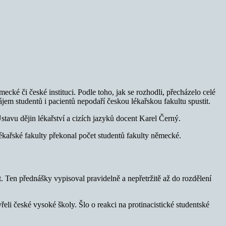
ecké či české instituci. Podle toho, jak se rozhodli, přecházelo celé
em studentů i pacientů nepodaří českou lékařskou fakultu spustit.
stavu dějin lékařství a cizích jazyků docent Karel Černý.
lékařské fakulty překonal počet studentů fakulty německé.
lt. Ten přednášky vypisoval pravidelně a nepřetržitě až do rozdělení
li české vysoké školy. Šlo o reakci na protinacistické studentské