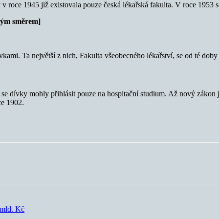
 roce 1945 již existovala pouze česká lékařská fakulta. V roce 1953 se 
ckým směrem]
ovkami. Ta největší z nich, Fakulta všeobecného lékařství, se od té dob
00 se dívky mohly přihlásit pouze na hospitační studium. Až nový zákon
ce 1902.
 mld. Kč