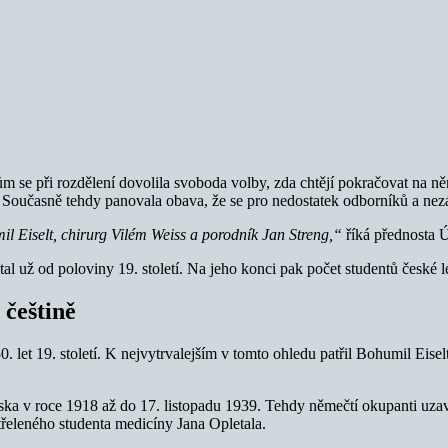
m se při rozdělení dovolila svoboda volby, zda chtějí pokračovat na něm
 Současně tehdy panovala obava, že se pro nedostatek odborníků a nezáj
mil Eiselt, chirurg Vilém Weiss a porodník Jan Streng,“
říká přednosta Ú
al už od poloviny 19. století. Na jeho konci pak počet studentů české 
 češtině
0. let 19. století. K nejvytrvalejším v tomto ohledu patřil Bohumil Eise
ka v roce 1918 až do 17. listopadu 1939. Tehdy němečtí okupanti uzavře
třeleného studenta medicíny Jana Opletala.