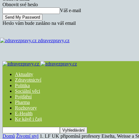
Obnovit své heslo
Váš e-mail
Heslo vám bude zasláno na váš email
zdravezpravy.cz
Aktuality
Zdravotnictví
Politika
Sociální věci
Pojištění
Pharma
Rozhovory
E-Health
Ke kávě i čaji
Domů
Životní styl
1. LF UK připomíná profesory Eiselta, Weisse a S