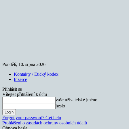
Pondělí, 10. srpna 2026
Kontakty / Etický kodex
Inzerce
Přihlásit se
Vítejte! přihlášení k účtu
vaše uživatelské jméno
heslo
Forgot your password? Get help
Prohlášení o zásadách ochrany osobních údajů
Obnova hesla